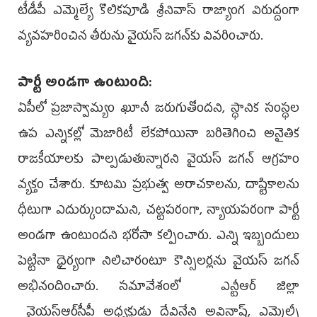
టీడీపీ ఎమ్మెల్యే కొలికపూడి శ్రీనివాస్‌ రాజ్యాంగ విరుద్దంగా
వ్యవహరించిన తీరును వైయస్ జగన్‌కు వివ‌రించారు.
పార్టీ అండ‌గా ఉంటుంది:
ఏపీలో ప్రజాస్వామ్యం ఖూనీ జరుగుతోందని, స్ధానిక సంస్ధల
ఉప ఎన్నికల్లో మెజారిటీ లేకపోయినా బరితెగించి అనైతిక
రాజకీయాలకు పాల్పడుతున్నారని వైయస్‌ జగన్‌ ఆగ్రహం
వ్య‌క్తం చేశారు. కూటమి ప్రభుత్వ అరాచకాలను, దాష్టికాలను
ధీటుగా ఎదుర్కుందామని, చట్టపరంగా, న్యాయపరంగా పార్టీ
అండగా ఉంటుందని భరోసా క‌ల్పించారు. ఎన్ని ఇబ్బందులు
పెట్టినా ధైర్యంగా నిలిచారంటూ కౌన్సిలర్లను వైయ‌స్ జ‌గ‌న్‌
అభినందించారు. సమావేశంలో ఎన్టీఆర్‌ జిల్లా
వైయ‌స్ఆర్‌సీపీ అధ్యక్షుడు దేవినేని అవినాష్‌, ఎమ్మెల్సీ