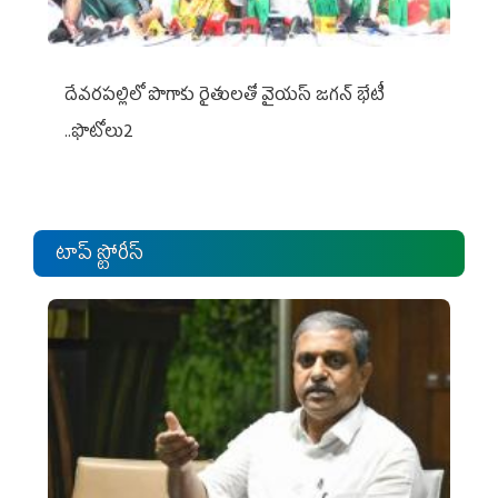
దేవరపల్లిలో పొగాకు రైతులతో వైయస్ జగన్ భేటీ
..ఫొటోలు2
టాప్ స్టోరీస్