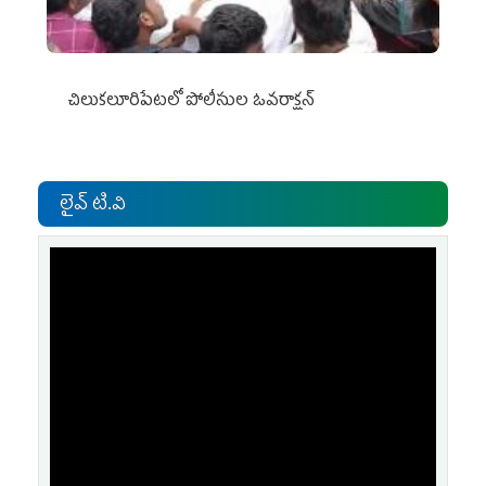
చిలుక‌లూరిపేట‌లో పోలీసుల ఓవ‌రాక్ష‌న్‌
లైవ్ టి.వి