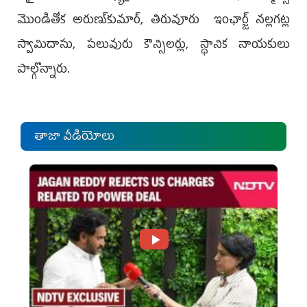
మొండితోక అరుణ్‌కుమార్‌, తిరువూరు ఇంఛార్జ్‌ నల్లగట్ల
స్వామిదాసు, పలువురు కౌన్సిలర్లు, స్ధానిక నాయకులు
పాల్గొన్నారు.
తాజా వీడియోలు