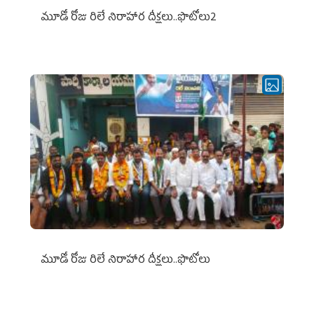
మూడో రోజు రిలే నిరాహార దీక్షలు..ఫొటోలు2
మూడో రోజు రిలే నిరాహార దీక్షలు..ఫొటోలు