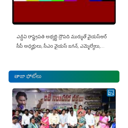
ఎన్డీఏ రాష్ట్ర‌ప‌తి అభ్య‌ర్థి ద్రౌప‌ది ముర్ముతో వైయ‌స్ఆర్
సీపీ అధ్య‌క్షులు, సీఎం వైయ‌స్ జ‌గ‌న్, ఎమ్మెల్యేలు,
ఎంపీల స‌మావేశం
తాజా ఫోటోలు