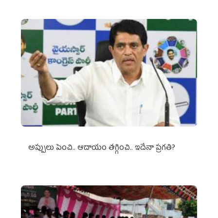
అప్పులు పెంచి.. ఆదాయం తగ్గించి.. ఇదేనా ప్రగతి?