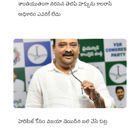
శాంతియుతంగా నిరసన తెలిపే హక్కును కాలరాసే
అధికారం ఎవరికీ లేదు
హెరిటేజ్ కోసం విజయా డెయిరీని బలి చేసే కుట్ర‌