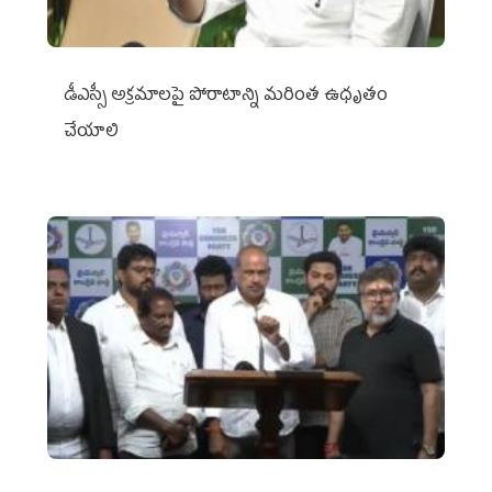
డీఎస్సీ అక్రమాలపై పోరాటాన్ని మరింత ఉధృతం
చేయాలి