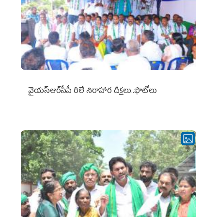
వైయ‌స్ఆర్‌సీపీ రిలే నిరాహార దీక్షలు..ఫొటోలు