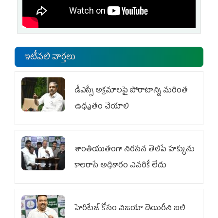
ఇటీవలి వార్తలు
డీఎస్సీ అక్రమాలపై పోరాటాన్ని మరింత
ఉధృతం చేయాలి
శాంతియుతంగా నిరసన తెలిపే హక్కును
కాలరాసే అధికారం ఎవరికీ లేదు
హెరిటేజ్ కోసం విజయా డెయిరీని బలి