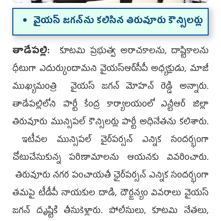
వైయ‌స్ జ‌గ‌న్‌ను క‌లిసిన తిరువూరు కౌన్సిల‌ర్లు
తాడేప‌ల్లి:
కూటమి ప్రభుత్వ అరాచకాలను, దాష్టికాలను
ధీటుగా ఎదుర్కుందామని వైయ‌స్ఆర్‌సీపీ అధ్యక్షుడు, మాజీ
ముఖ్యమంత్రి వైయస్‌ జగన్ మోహ‌న్ రెడ్డి అన్నారు.
తాడేప‌ల్లిలోని పార్టీ కేంద్ర కార్యాల‌యంలో ఎన్టీఆర్ జిల్లా
తిరువూరు మున్సిప‌ల్ కౌన్సిల‌ర్లు పార్టీ అధినేత‌ను క‌లిశారు.
ఇటీవ‌ల మున్సిప‌ల్ చైర్‌ప‌ర్స‌న్ ఎన్నిక సంద‌ర్భంగా
చోటుచేసుకున్న ప‌రిణామాల‌ను ఆయ‌న‌కు వివ‌రించారు.
తిరువూరు నగర పంచాయతీ ఛైర్‌పర్సన్‌ ఎన్నిక సందర్భంగా
తమపై టీడీపీ నాయకుల దాడి, దౌర్జన్యం వివరాలు వైయస్‌
జగన్ దృష్టికి తీసుకెళ్లారు. పోలీసులు, కూటమి నేతలు,