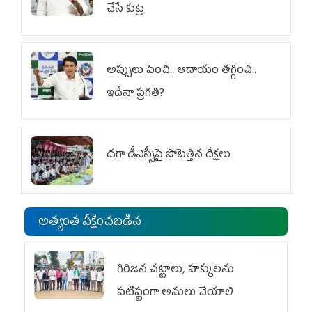
చేసే కుట్ర‌
అప్పులు పెంచి.. ఆదాయం తగ్గించి..
ఇదేనా ప్రగతి?
దగా డీఎస్సీపై పోటెత్తిన దీక్షలు
అత్యంత వీక్షించబడిన
గిరిజన చట్టాలు, హక్కులను
పటిష్టంగా అమలు చేయాలి