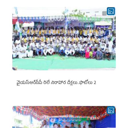
వైయ‌స్ఆర్‌సీపీ రిలే నిరాహార దీక్షలు..ఫొటోలు 2