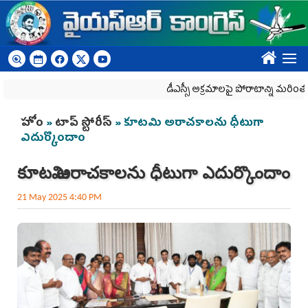
Skip to main content
????
డీఎస్సీ అక్రమాలపై పోరాటాన్ని మరింత ఉధృ
You are here
హోం
»
టాప్ స్టోరీస్
» కూట‌మి అరాచ‌కాల‌ను ధీటుగా
ఎదుర్కొందాం
కూట‌మి అరాచ‌కాల‌ను ధీటుగా ఎదుర్కొందాం
21 May 2025 4:40 PM