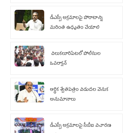
డీఎస్సీ అక్రమాలపై పోరాటాన్ని
మరింత ఉధృతం చేయాలి
చిలుక‌లూరిపేట‌లో పోలీసుల
ఓవ‌రాక్ష‌న్‌
ఆర్థిక శ్వేతపత్రం విడుదల వెనుక
అనుమానాలు
డీఎస్సీ అక్రమాలపై సీబీఐ విచారణ