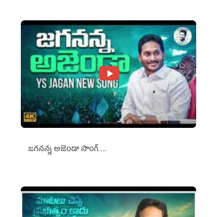
జగనన్న అజెండా సాంగ్….