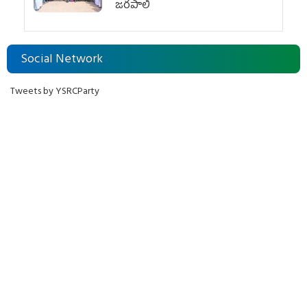
జరపాలి
Social Network
Tweets by YSRCParty