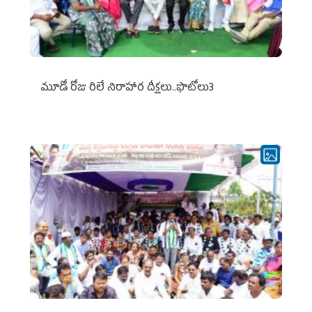
మూడో రోజు రిలే నిరాహార దీక్షలు..ఫొటోలు3