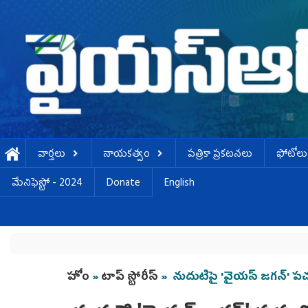
Skip to main content
వార్తలు
నాయకత్వం
పత్రికా ప్రకటనలు
ఫోటోలు
మేనిఫెస్టో - 2024
Donate
English
You are here
హోం
»
టాప్ స్టోరీస్
» నుదుటిపై 'వైయస్ జగన్' పచ్చ