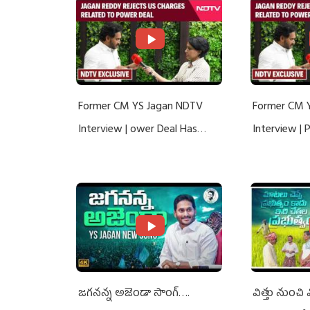
Former CM YS Jagan NDTV
Former CM 
Interview | ower Deal Has
Interview |
Nothing To Do With Adani: YS
Nothing To 
Jagan Rejects US Charges
Jagan Rejec
జగనన్న అజెండా సాంగ్….
విత్తు నుంచి