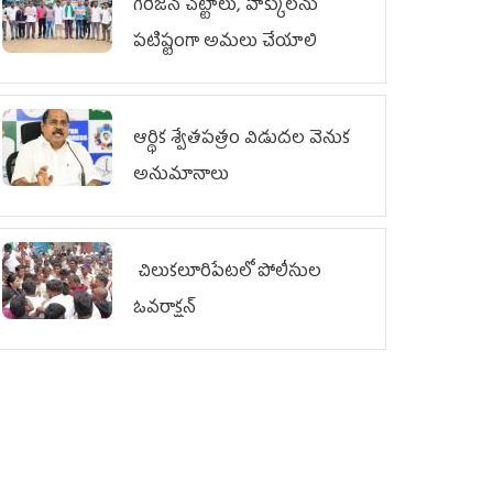
గిరిజన చట్టాలు, హక్కులను
పటిష్టంగా అమలు చేయాలి
ఆర్థిక శ్వేతపత్రం విడుదల వెనుక
అనుమానాలు
చిలుక‌లూరిపేట‌లో పోలీసుల
ఓవ‌రాక్ష‌న్‌