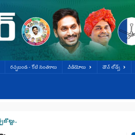
ర‌చ్చ‌బండ‌ - కోటి సంత‌కాలు
వీడియోలు
డౌన్ లోడ్స్
బొట్టు..