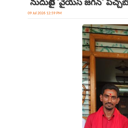
నుదుటిపై 'వైయస్ జగన్' పచ్చబొ
09 Jul 2026 12:59 PM