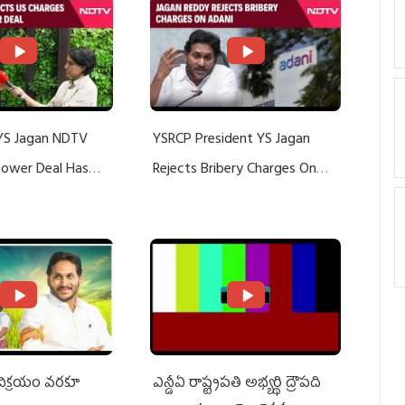
YS Jagan NDTV
YSRCP President YS Jagan
 Power Deal Has
Rejects Bribery Charges On
Do With Adani: YS
Adani, Threatens Defamation
ts US Charges
Suit Against Media Groups
 విక్రయం వరకూ
ఎన్డీఏ రాష్ట్ర‌ప‌తి అభ్య‌ర్థి ద్రౌప‌ది