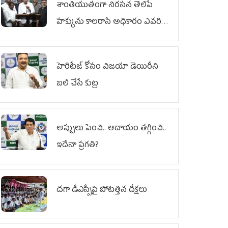
శాంతియుతంగా నిరసన తెలిపే
హక్కును కాలరాసే అధికారం ఎవరికీ
లేదు
హెరిటేజ్ కోసం విజయా డెయిరీని
బలి చేసే కుట్ర‌
అప్పులు పెంచి.. ఆదాయం తగ్గించి..
ఇదేనా ప్రగతి?
దగా డీఎస్సీపై పోటెత్తిన దీక్షలు