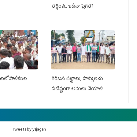
తగ్గించి.. ఇదేనా ప్రగతి?
ేట‌లో పోలీసుల
గిరిజన చట్టాలు, హక్కులను
పటిష్టంగా అమలు చేయాలి
Tweets by ysjagan