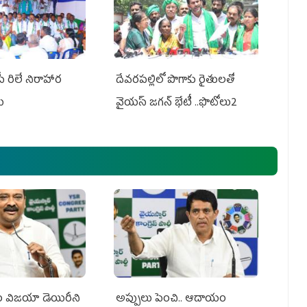
పీ రిలే నిరాహార
దేవరపల్లిలో పొగాకు రైతులతో
లు
వైయస్ జగన్ భేటీ ..ఫొటోలు2
సం విజయా డెయిరీని
అప్పులు పెంచి.. ఆదాయం