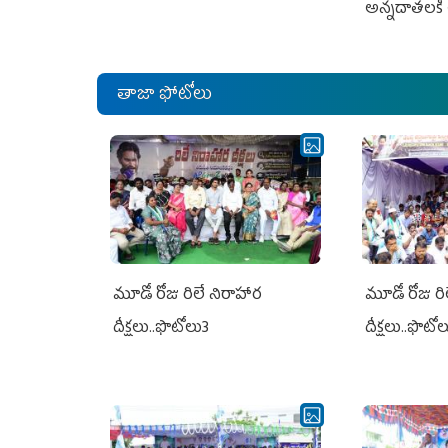
అన్నదాతలకి 
తాజా ఫోటోలు
మూడో రోజు రిలే నిరాహార
మూడో రోజు రి
దీక్షలు..ఫొటోలు3
దీక్షలు..ఫొటో