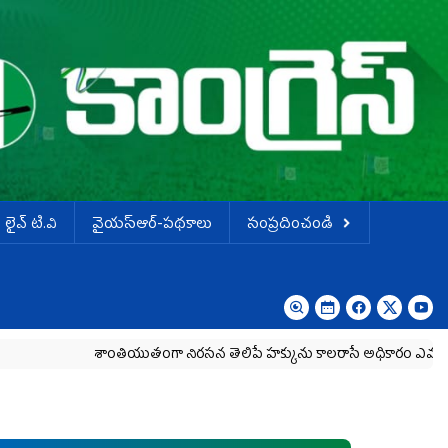
లైవ్ టి.వి
వైయస్ఆర్-పథకాలు
సంప్రదించండి
శాంతియుతంగా నిరసన తెలిపే హక్కును కాలరాసే అధికారం ఎవరికీ లేదు