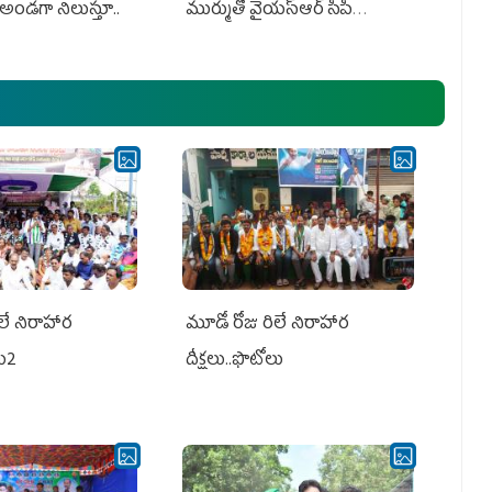
అండగా నిలుస్తూ..
ముర్ముతో వైయ‌స్ఆర్ సీపీ
అధ్య‌క్షులు, సీఎం వైయ‌స్ జ‌గ‌న్,
ఎమ్మెల్యేలు, ఎంపీల స‌మావేశం
లే నిరాహార
మూడో రోజు రిలే నిరాహార
లు2
దీక్షలు..ఫొటోలు