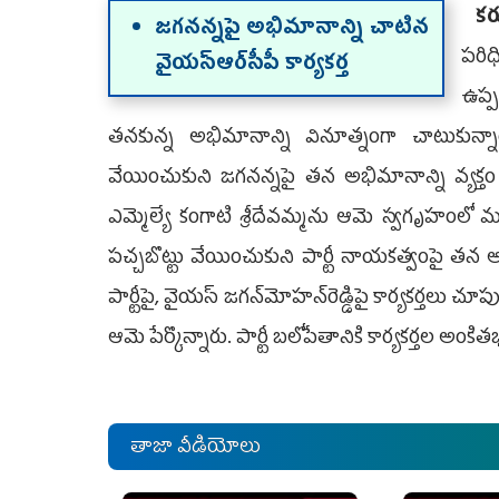
కర్
జగనన్నపై అభిమానాన్ని చాటిన
పరిధి
వైయ‌స్ఆర్‌సీపీ కార్యకర్త
ఉప్ప
తనకున్న అభిమానాన్ని వినూత్నంగా చాటుకున్
వేయించుకుని జగనన్నపై తన అభిమానాన్ని వ్యక్తం
ఎమ్మెల్యే కంగాటి శ్రీదేవమ్మను ఆమె స్వగృహంలో మ
పచ్చబొట్టు వేయించుకుని పార్టీ నాయకత్వంపై తన 
పార్టీపై, వైయస్ జగన్‌మోహన్‌రెడ్డిపై కార్యకర్తలు 
ఆమె పేర్కొన్నారు. పార్టీ బలోపేతానికి కార్యకర్తల 
తాజా వీడియోలు