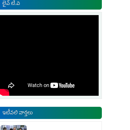
లైవ్ టి.వి
ఇటీవలి వార్తలు