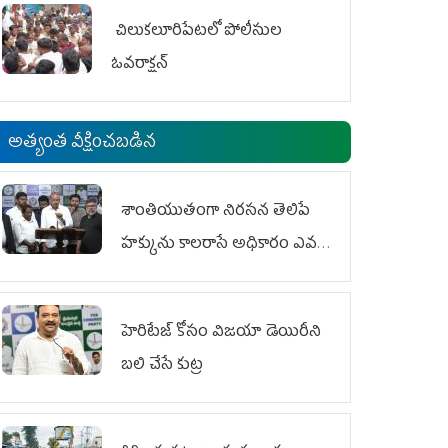
చిలుక‌లూరిపేట‌లో పోలీసుల
ఓవ‌రాక్ష‌న్‌
అత్యంత వీక్షించబడిన
శాంతియుతంగా నిరసన తెలిపే
హక్కును కాలరాసే అధికారం ఎవరికీ
లేదు
హెరిటేజ్ కోసం విజయా డెయిరీని
బలి చేసే కుట్ర‌