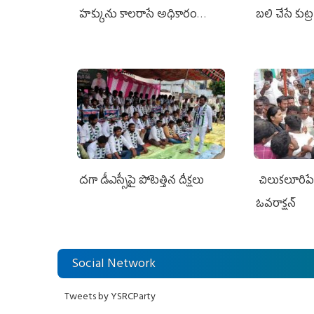
హక్కును కాలరాసే అధికారం
బలి చేసే కుట్ర‌
ఎవరికీ లేదు
దగా డీఎస్సీపై పోటెత్తిన దీక్షలు
చిలుక‌లూరిప
ఓవ‌రాక్ష‌న్‌
Social Network
Tweets by YSRCParty