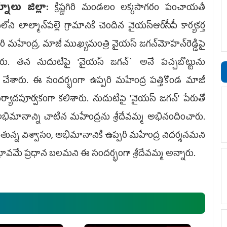
నూలు జిల్లా:
క్రిష్ణగిరి మండలం లక్కసాగరం పంచాయతీ
లోని లాల్మాన్‌పల్లె గ్రామానికి చెందిన వైయ‌స్ఆర్‌సీపీ కార్యకర్త
రి మహేంద్ర, మాజీ ముఖ్యమంత్రి వైయస్ జగన్‌మోహన్‌రెడ్డిపై
నారు. తన నుదుటిపై 'వైయస్ జగన్` అనే పచ్చబొట్టును
 చేశారు. ఈ సందర్భంగా ఉప్పరి మహేంద్ర పత్తికొండ మాజీ
ర్యాదపూర్వకంగా కలిశారు. నుదుటిపై 'వైయస్ జగన్' పేరుతో
అభిమానాన్ని చాటిన మహేంద్రను శ్రీదేవమ్మ అభినందించారు.
చూపుతున్న విశ్వాసం, అభిమానానికి ఉప్పరి మహేంద్ర నిదర్శనమని
అంకితభావమే ప్రధాన బలమని ఈ సందర్భంగా శ్రీదేవమ్మ అన్నారు.