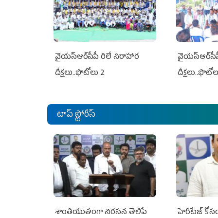
వైయ‌స్ఆర్‌సీపీ రిలే నిరాహార
వైయ‌స్ఆర్‌సీ
దీక్షలు..ఫొటోలు 2
దీక్షలు..ఫొటో
టాప్ స్టోరీస్
శాంతియుతంగా నిరసన తెలిపే
హెరిటేజ్ కో