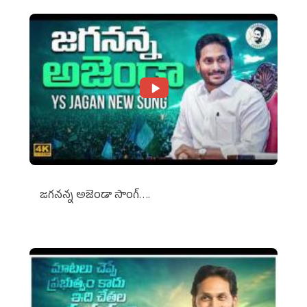
జగనన్న అజెండా సాంగ్….