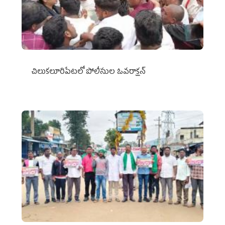
చిలుక‌లూరిపేట‌లో పోలీసుల ఓవ‌రాక్ష‌న్‌