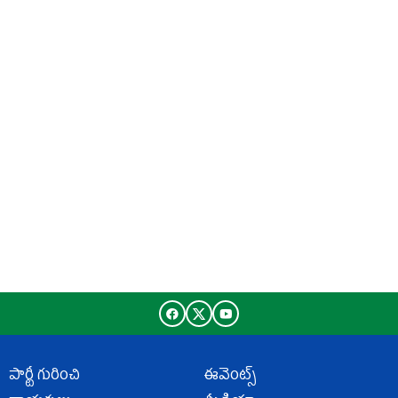
పార్టీ గురించి
ఈవెంట్స్