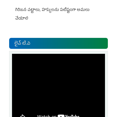
గిరిజన చట్టాలు, హక్కులను పటిష్టంగా అమలు
చేయాలి
లైవ్ టి.వి