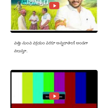
విత్తు నుంచి విక్రయం వరకూ అన్నదాతలకి అండగా
నిలుస్తూ..