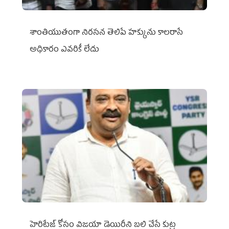
శాంతియుతంగా నిరసన తెలిపే హక్కును కాలరాసే
అధికారం ఎవరికీ లేదు
హెరిటేజ్ కోసం విజయా డెయిరీని బలి చేసే కుట్ర‌