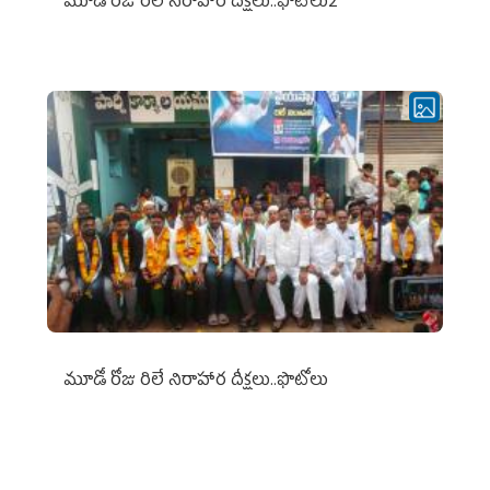
మూడో రోజు రిలే నిరాహార దీక్షలు..ఫొటోలు2
మూడో రోజు రిలే నిరాహార దీక్షలు..ఫొటోలు