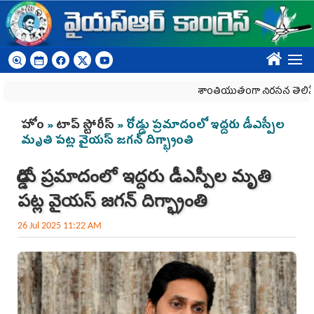
Skip to main content
????
శాంతియుతంగా నిరసన తెలిపే హక్కును
You are here
హోం
»
టాప్ స్టోరీస్
» రోడ్డు ప్ర‌మాదంలో ఇద్ద‌రు డీఎస్పీల
మృతి ప‌ట్ల వైయ‌స్ జ‌గ‌న్ దిగ్భ్రాంతి
రోడ్డు ప్ర‌మాదంలో ఇద్ద‌రు డీఎస్పీల మృతి
ప‌ట్ల వైయ‌స్ జ‌గ‌న్ దిగ్భ్రాంతి
26 Jul 2025 11:22 AM