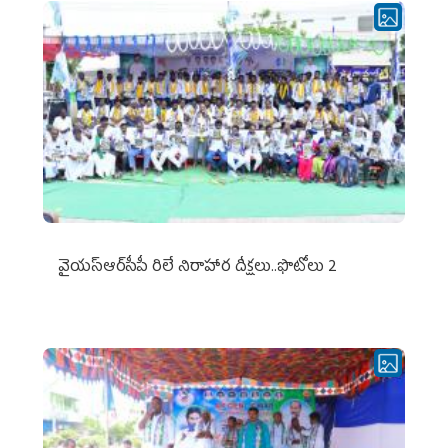
వైయ‌స్ఆర్‌సీపీ రిలే నిరాహార దీక్షలు..ఫొటోలు 2