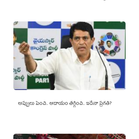
అప్పులు పెంచి.. ఆదాయం తగ్గించి.. ఇదేనా ప్రగతి?