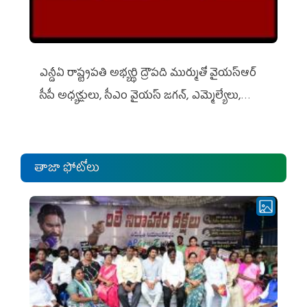
ఎన్డీఏ రాష్ట్ర‌ప‌తి అభ్య‌ర్థి ద్రౌప‌ది ముర్ముతో వైయ‌స్ఆర్
సీపీ అధ్య‌క్షులు, సీఎం వైయ‌స్ జ‌గ‌న్, ఎమ్మెల్యేలు,
ఎంపీల స‌మావేశం
తాజా ఫోటోలు