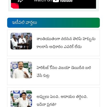
ఇటీవలి వార్తలు
శాంతియుతంగా నిరసన తెలిపే హక్కును
కాలరాసే అధికారం ఎవరికీ లేదు
హెరిటేజ్ కోసం విజయా డెయిరీని బలి
చేసే కుట్ర‌
అప్పులు పెంచి.. ఆదాయం తగ్గించి..
ఇదేనా ప్రగతి?