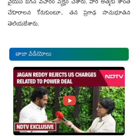
వైయస్ జగన్ విచారం వ్య‌క్తం చేశారు. వారి ఆత్మకు శాంతి
చేకూరాలని కోరుకుంటూ.. తన ప్రగాఢ సానుభూతిని
తెలియజేశారు.
తాజా వీడియోలు