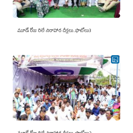
మూడో రోజు రిలే నిరాహార దీక్షలు..ఫొటోలు3