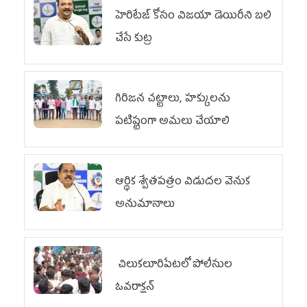
హెరిటేజ్ కోసం విజయా డెయిరీని బలి
చేసే కుట్ర‌
గిరిజన చట్టాలు, హక్కులను
పటిష్టంగా అమలు చేయాలి
ఆర్థిక శ్వేతపత్రం విడుదల వెనుక
అనుమానాలు
చిలుక‌లూరిపేట‌లో పోలీసుల
ఓవ‌రాక్ష‌న్‌