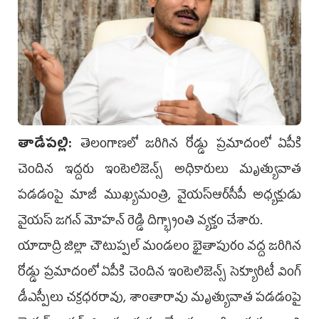
తాడేప‌ల్లి:
తెలంగాణలో జరిగిన రోడ్డు ప్రమాదంలో ఏపీకి
చెందిన ఇద్దరు ఇంటెలిజెన్స్‌ అధికారులు మృత్యువాత
పడడంపై మాజీ ముఖ్యమంత్రి, వైయ‌స్ఆర్‌సీపీ అధ్యక్షుడు
వైయస్‌ జగన్ మోహ‌న్ రెడ్డి దిగ్భ్రాంతి వ్య‌క్తం చేశారు.
యాదాద్రి జిల్లా చౌటుప్పల్‌ మండలం భైతాపురం వద్ద జరిగిన
రోడ్డు ప్రమాదంలో ఏపీకి చెందిన ఇంటెలిజెన్స్‌ సెక్యూరిటీ వింగ్‌
డీఎస్పీలు చక్రధరరావు, శాంతారావు మృత్యువాత పడడంపై