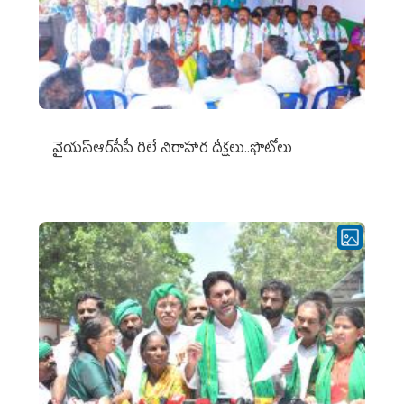
వైయ‌స్ఆర్‌సీపీ రిలే నిరాహార దీక్షలు..ఫొటోలు