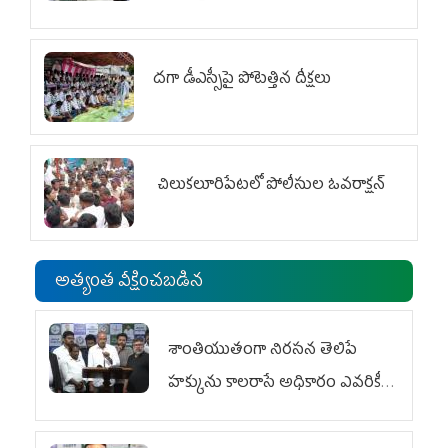
దగా డీఎస్సీపై పోటెత్తిన దీక్షలు
చిలుక‌లూరిపేట‌లో పోలీసుల ఓవ‌రాక్ష‌న్‌
అత్యంత వీక్షించబడిన
శాంతియుతంగా నిరసన తెలిపే
హక్కును కాలరాసే అధికారం ఎవరికీ
లేదు