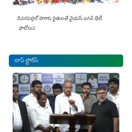
దేవరపల్లిలో పొగాకు రైతులతో వైయస్ జగన్ భేటీ
..ఫొటోలు2
టాప్ స్టోరీస్