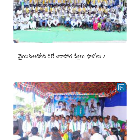
వైయ‌స్ఆర్‌సీపీ రిలే నిరాహార దీక్షలు..ఫొటోలు 2