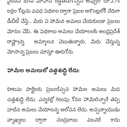
వైయ‌స్ జ‌గ‌న్ మోహ‌న్ రెడ్డితీసుకొచ్చిన అప్పులో రూ.2.75
లక్షల కోట్లను వివిధ పథకాల ద్వారా ప్రజల అకౌంట్లలోకి నేరుగా
డీబీటీ చేస్తే... మీరు ఏ హామీని అమలు చేయకుండా ప్రజలు
మోసం చేసి.. ఈ పథకాలు అమలు చేయాలంటే ఆంధ్రప్రదేశ్
రాష్ట్రాన్ని అమ్మాలని చెబుతున్నారు. మీరు చేస్తున్న
మోసాన్ని ప్రజలు చూస్తూ ఊరుకోరు.
హామీల అమలులో చిత్తశుద్ధి లేదు:
కూటమి పార్టీలకు ప్రజలకిచ్చిన హామీల అమలు మీద
చిత్తశుద్ధి లేదు. ఎన్నికల్లో గెలుపు కోసం హామీలిచ్చారే తప్ప
వాటిని అమలు చేయాలన్న ఆలోచన లేదు. అచ్చన్నాయుడు
వ్యాఖ్యలు ద్వారా చంద్రబాబు విజనరీ కాదు