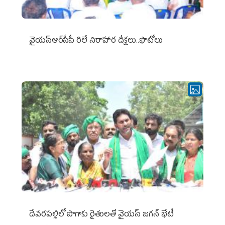
వైయ‌స్ఆర్‌సీపీ రిలే నిరాహార దీక్షలు..ఫొటోలు
దేవరపల్లిలో పొగాకు రైతులతో వైయస్ జగన్ భేటీ