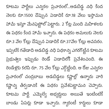
కూటమి పార్టీలు ఎన్నికల ప్రచారంలో...ఆడబిడ్డ నిధి కింద
నెలకు రూ.1500 చొప్పున ఏడాదికి రూ.18 వేలు ఇస్తామని
హామీ ఇస్తూ మేనిఫెస్టోలో పెట్టారు. 2 కోట్ల మంది మహిళలకు
ఈ పథకం కింద హామీ ఇచ్చారు. ఈ పథకం అమలుకు నెలకు
రూ.3 వేల కోట్లు చొప్పున ఏడాదికి రూ.37వేల కోట్లు అవసరం.
ఇప్పటికే గతేడాది ఆడబిడ్డ నిధి పథకాన్ని ఎగరగొట్టిన కూటమి
ప్రభుత్వం ఇప్పుడు రెండో ఏడాదిలోకి ప్రవేశించింది. ఈ
రెండేళ్లకు కలిపి రూ. 75 వేల కోట్లు ఎగ్గొట్టింది. ఆ రోజు ఎన్నికల
ప్రచారంలో చంద్రబాబు ఆడబిడ్డలు కష్టాల్లో ఉన్నారు వారి
కష్టాన్ని తీర్చడానికి ఈ పథకం ప్రవేశపెట్టామని చెప్పారు.
కూటమి పార్టీ ఎమ్మెల్యే అభ్యర్ధులు అయితే ఇంటింటికీ
బాండు పేపర్లు కూడా ఇచ్చారు. గ్యారంటీ కార్డులు కూడా