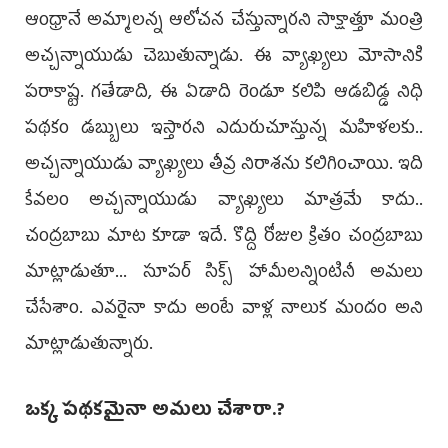
ఆంధ్రానే అమ్మాలన్న ఆలోచన చేస్తున్నారని సాక్షాత్తూ మంత్రి
అచ్చన్నాయుడు చెబుతున్నాడు. ఈ వ్యాఖ్యలు మోసానికి
పరాకాష్ట. గతేడాది, ఈ ఏడాది రెండూ కలిపి ఆడబిడ్డ నిధి
పథకం డబ్బులు ఇస్తారని ఎదురుచూస్తున్న మహిళలకు..
అచ్చన్నాయుడు వ్యాఖ్యలు తీవ్ర నిరాశను కలిగించాయి. ఇది
కేవలం అచ్చన్నాయుడు వ్యాఖ్యలు మాత్రమే కాదు..
చంద్రబాబు మాట కూడా ఇదే. కొద్ది రోజుల క్రితం చంద్రబాబు
మాట్లాడుతూ... సూపర్ సిక్స్ హామీలన్నింటినీ అమలు
చేసేశాం. ఎవరైనా కాదు అంటే వాళ్ల నాలుక మందం అని
మాట్లాడుతున్నారు.
ఒక్క పథకమైనా అమలు చేశారా.?