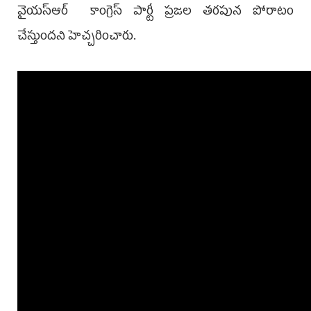
వైయ‌స్ఆర్‌ కాంగ్రెస్ పార్టీ ప్రజల తరపున పోరాటం
చేస్తుందని హెచ్చరించారు.