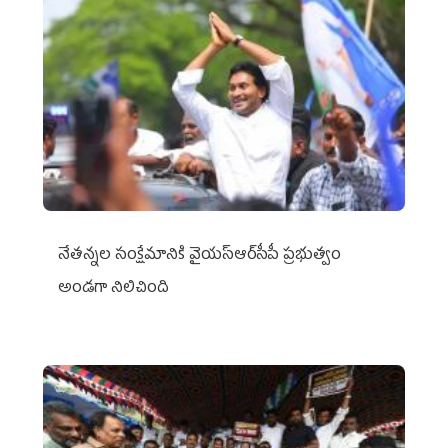
నేతన్నల సంక్షేమానికి వైయ‌స్ఆర్‌సీపీ ప్రభుత్వం
అండగా నిలిచింది