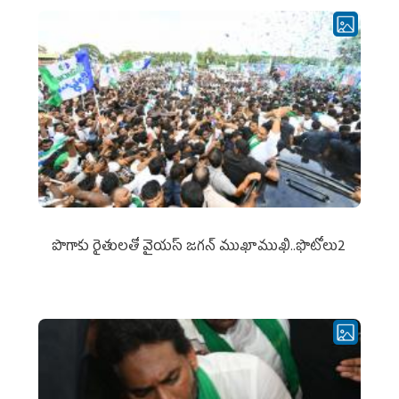
పొగాకు రైతుల‌తో వైయ‌స్ జ‌గ‌న్ ముఖాముఖి..ఫొటోలు2