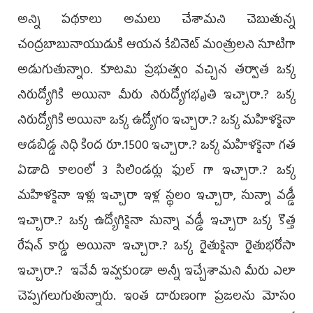
అన్ని పథకాలు అమలు చేశామని చెబుతున్న
చంద్రబాబునాయుడుకి ఆయన కేబినెట్ మంత్రులని సూటిగా
అడుగుతున్నాం. కూటమి ప్రభుత్వం వచ్చిన తర్వాత ఒక్క
నిరుద్యోగికి అయినా మీరు నిరుద్యోగభృతి ఇచ్చారా.? ఒక్క
నిరుద్యోగికి అయినా ఒక్క ఉద్యోగం ఇచ్చారా.? ఒక్క మహిళకైనా
ఆడబిడ్డ నిధి కింద రూ.1500 ఇచ్చారా.? ఒక్క మహిళకైనా గత
ఏడాది కాలంలో 3 సిలిండర్లు ఫుల్ గా ఇచ్చారా.? ఒక్క
మహిళకైనా ఇళ్లు ఇచ్చారా ఇళ్ల స్థలం ఇచ్చారా, సున్నా వడ్డీ
ఇచ్చారా.? ఒక్క ఉద్యోగికైనా సున్నా వడ్డీ ఇచ్చారా ఒక్క కొత్త
రేషన్ కార్డు అయినా ఇచ్చారా.? ఒక్క రైతుకైనా రైతుభరోసా
ఇచ్చారా.? ఇవేవీ ఇవ్వకుండా అన్నీ ఇచ్చేశామని మీరు ఎలా
చెప్పగలుగుతున్నారు. ఇంత దారుణంగా ప్రజలను మోసం