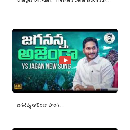
Charges On Adani, Threatens Defamation Suit
Against Media Groups
జగనన్న అజెండా సాంగ్….