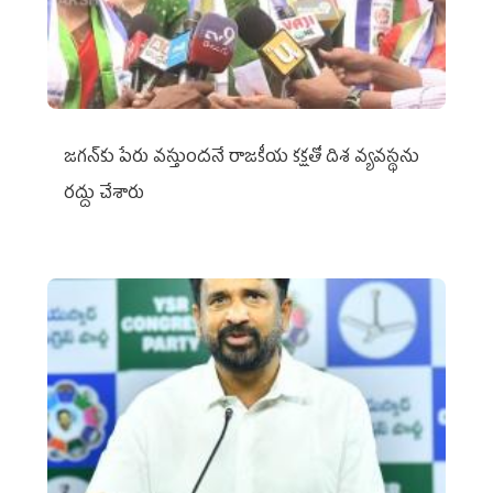
జగన్‌కు పేరు వస్తుందనే రాజకీయ కక్షతో దిశ వ్య‌వ‌స్థ‌ను
రద్దు చేశారు