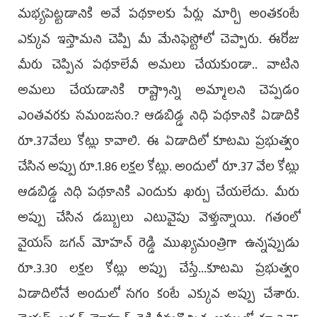
మభ్యపెట్టడానికి అవే పథకాలకు పేర్లు మార్చి అంతకంటే
ఎక్కువ ఇస్తామని చెప్పి మీ మేనిఫెస్టోలో చెప్పారు. ఈరోజు
మీరు చెప్పిన పథకాలేవీ అమలు చేయకుండా.. వాటిని
అమలు చేయడానికి రాష్ట్రాన్ని అమ్మాలని చెప్పడం
ఎంతవరకు సమంజసం.? ఆడబిడ్డ నిధి పథకానికి ఏడాదికి
రూ.37వేలు కోట్లు కావాలి. ఈ ఏడాదిలో కూటమి ప్రభుత్వం
చేసిన అప్పు రూ.1.86 లక్షల కోట్లు. అందులో రూ.37 వేల కోట్లు
ఆడబిడ్డ నిధి పథకానికి ఎందుకు ఖర్చు చేయలేదు. మీరు
అప్పు చేసిన డబ్బులు ఎటువైపు వెళ్తున్నాయి. గతంలో
వైయ‌స్ జ‌గ‌న్ మోహ‌న్ రెడ్డి ముఖ్యమంత్రిగా ఉన్నప్పుడు
రూ.3.30 లక్షల కోట్లు అప్పు చేస్తే...కూటమి ప్రభుత్వం
ఏడాదిలోనే అందులో సగం కంటే ఎక్కువ అప్పు చేశారు.