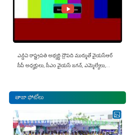
ఎన్డీఏ రాష్ట్ర‌ప‌తి అభ్య‌ర్థి ద్రౌప‌ది ముర్ముతో వైయ‌స్ఆర్
సీపీ అధ్య‌క్షులు, సీఎం వైయ‌స్ జ‌గ‌న్, ఎమ్మెల్యేలు,
ఎంపీల స‌మావేశం
తాజా ఫోటోలు