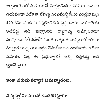
కార్యాలయంలో మీడియాతో మాట్లాడుతూ హామీల అమలు
చేయకుండా మహిళా లోకాన్ని వంచిస్తున్న సీఎం చంద్రబాబుపై
420 కేసు ఎందుకు పెట్టకూడదని ప్రశ్నించారు. మహిళలకు
ఆడబిడ్డ నిధి ఇవ్వాలంటే రాష్ట్రాన్ని అమ్మాలంటూ
చంద్రబాబు కేబినెట్‌లోని మంత్రి అత్యంత బాధ్యతారహితంగా
మాట్లాడటాన్ని ఎలా అర్థం చేసుకోవాలని నిలదీశారు. ఇదేనా
మహిళల పట్ల ఈ ప్రభుత్వానికి ఉన్న చిత్తశుద్ది అని
ధ్వజమెత్తారు.
ఇంకా వరుదు కల్యాణి ఏమన్నారంటే...
ఎన్నికల్లో హామీలతో ఊదరగొట్టారు: