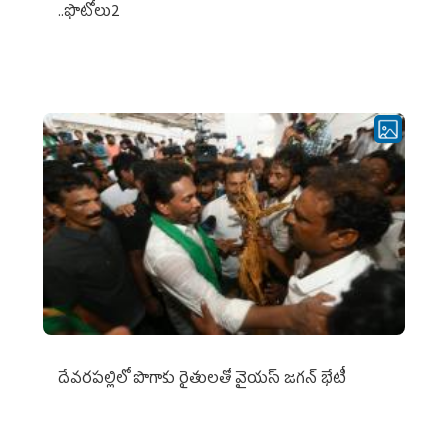
..ఫొటోలు2
దేవరపల్లిలో పొగాకు రైతులతో వైయస్ జగన్ భేటీ