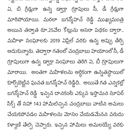
ఏ, బి గ్రేడ్లుగా ఉన్న డ్వాక్రా గ్రూపులు సీ, డీ గ్రేడ్లుగా
మారిపోయాయి. మరలా జగన్మోహన్ రెడ్డి ముఖ్యమంత్రి
అయిన తర్వాత రూ.25వేల కోట్లును ఆసరా పథకం ద్వారా..
మహిళా సంఘాలకు 2019 ఏఫ్రిల్ వరకు ఉన్న అప్పు తీర్చి
ఆదుకున్నారు. తద్వారా గతంలో చంద్రబాబు హయాంలో సీ, డీ
గ్రూపులుగా ఉన్న డ్వాక్రా సంఘాలు తిరిగి ఏ, బీ గ్రూపులుగా
మారాయి. అంతగా మహిళలను ఆర్ధికంగా ఉన్నతస్ధాయిలో
కూర్చొబెట్టిన ఘనత జగన్మోహన్ రెడ్డిది. అయితే గత ఎన్నికల్లో
జగన్మోహన్ రెడ్డి ఇచ్చిన దానికంటే ఎక్కువ ఇస్తామని సూపర్
సిక్స్ తో సహా 143 హామీలిచ్చిన చంద్రబాబు వాటిని అమలు
చేయకపోవడం మహిళలను మోసం చేయడమేనని వరుదు
కళ్యాణి తేల్చి చెప్పారు. ఇచ్చిన హామీలు అమలయ్యే వరకు