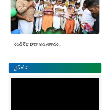
రెండో రోజు కూడా అదే నినాదం..
లైవ్ టి.వి