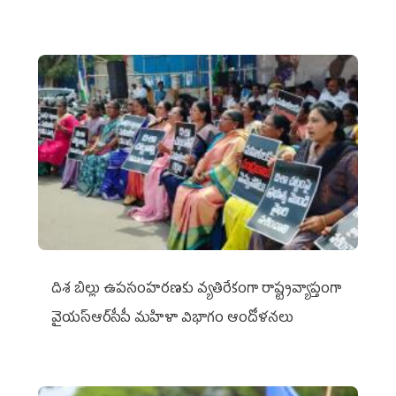
దిశ బిల్లు ఉపసంహరణకు వ్యతిరేకంగా రాష్ట్రవ్యాప్తంగా
వైయ‌స్ఆర్‌సీపీ మహిళా విభాగం ఆందోళనలు