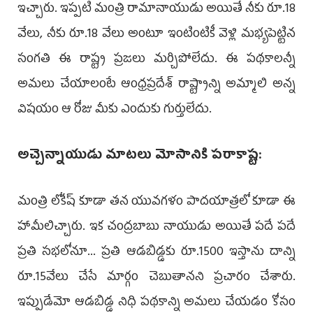
ఇచ్చారు. ఇప్పటి మంత్రి రామానాయుడు అయితే నీకు రూ.18
వేలు, నీకు రూ.18 వేలు అంటూ ఇంటింటికీ వెళ్లి మభ్యపెట్టిన
సంగతి ఈ రాష్ట్ర ప్రజలు మర్చిపోలేదు. ఈ పథకాలన్నీ
అమలు చేయాలంటే ఆంధ్రప్రదేశ్ రాష్ట్రాన్ని అమ్మాలి అన్న
విషయం ఆ రోజు మీకు ఎందుకు గుర్తులేదు.
అచ్చెన్నాయుడు మాటలు మోసానికి పరాకాష్ట:
మంత్రి లోకేష్ కూడా తన యువగళం పాదయాత్రలో కూడా ఈ
హామీలిచ్చారు. ఇక చంద్రబాబు నాయుడు అయితే పదే పదే
ప్రతి సభలోనూ... ప్రతి ఆడబిడ్డకు రూ.1500 ఇస్తాను దాన్ని
రూ.15వేలు చేసే మార్గం చెబుతానని ప్రచారం చేశారు.
ఇప్పుడేమో ఆడబిడ్డ నిధి పథకాన్ని అమలు చేయడం కోసం