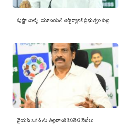
కృష్ణా మిల్క్‌ యూనియన్‌ నిర్వీర్యానికి ప్రభుత్వం కుట్ర
వైయ‌స్ జగన్‌ ను తిట్టడానికే కేబినెట్‌ భేటీలు