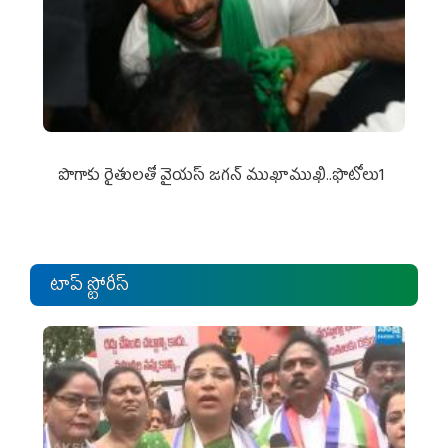
పొగాకు రైతుల‌తో వైయ‌స్ జ‌గ‌న్ ముఖాముఖి..ఫొటోలు1
టాప్ స్టోరీస్