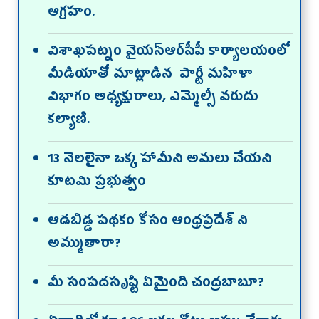
ఆగ్రహం.
విశాఖపట్నం వైయ‌స్ఆర్‌సీపీ కార్యాలయంలో
మీడియాతో మాట్లాడిన పార్టీ మహిళా
విభాగం అధ్యక్షురాలు, ఎమ్మెల్సీ వరుదు
కల్యాణి.
13 నెలలైనా ఒక్క హామీని అమలు చేయని
కూటమి ప్రభుత్వం
ఆడబిడ్డ పథకం కోసం ఆంధ్రప్రదేశ్ ని
అమ్ముతారా?
మీ సంపదసృష్టి ఏమైంది చంద్రబాబూ?