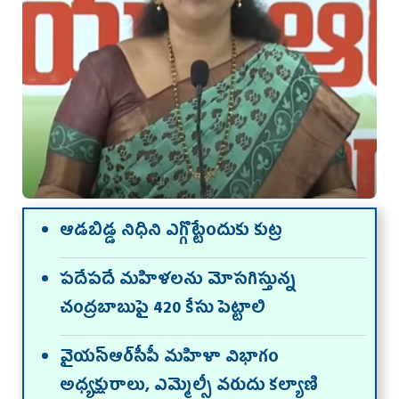
ఆడబిడ్డ నిధిని ఎగ్గొట్టేందుకు కుట్ర
పదేపదే మహిళలను మోసగిస్తున్న
చంద్రబాబుపై 420 కేసు పెట్టాలి
వైయ‌స్ఆర్‌సీపీ మహిళా విభాగం
అధ్యక్షురాలు, ఎమ్మెల్సీ వరుదు కల్యాణి