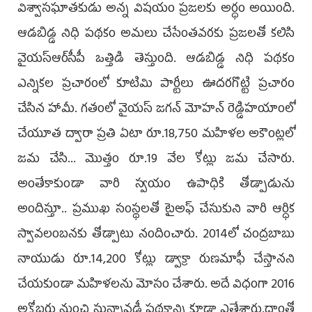
విశ్వాసఘాతకుడు అన్న విషయం ప్రజలకు అర్ధం అయింది.
ఆడబిడ్డ నిధి పథకం అమలు చేసేంతవరకు ప్రజలతో కలిసి
వైయ‌స్ఆర్‌సీపీ ఒత్తిడి తెస్తుంది. ఆడబిడ్డ నిధి పథకం
ఎన్నికల ప్రచారంలో కూటిమి పార్టీలు ఊదరగొట్టి ప్రచారం
చేసిన హామీ. గతంలో వైయ‌స్ జ‌గ‌న్ మోహ‌న్ రెడ్డిహయాంలో
చేయూత ద్వారా ప్రతి ఏటా రూ.18,750 మహిళల అకౌంట్లలో
జమ చేసి... మొత్తం రూ.19 వేల కోట్లు జమ చేసారు.
అంతేకాకుండా వారి స్వయం ఉపాధికి తోడ్పాడును
అందిస్తూ.. ప్రముఖ సంస్థలతో టైఅఫ్ చేసుకుని వారి ఆర్ధిక
స్వావలంబనకు తోడ్పాటు నందించారు. 2014లో చంద్రబాబు
నాయుడు రూ.14,200 కోట్లు డ్వాక్రా రుణమాఫీ చేస్తానని
చేయకుండా మహిళలను మోసం చేశారు. అదే విధంగా 2016
అక్టోబరు నుంచి సున్నావడ్డీ పథకాన్ని కూడా ఎత్తేశారు.దాంతో