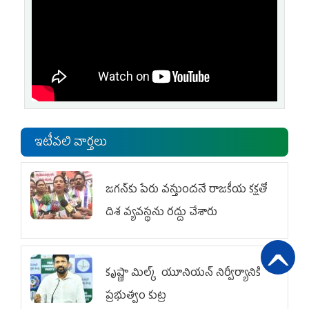
ఇటీవలి వార్తలు
జగన్‌కు పేరు వస్తుందనే రాజకీయ కక్షతో
దిశ వ్య‌వ‌స్థ‌ను రద్దు చేశారు
కృష్ణా మిల్క్‌ యూనియన్‌ నిర్వీర్యానికి
ప్రభుత్వం కుట్ర