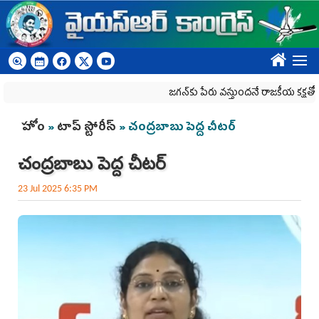
Skip to main content
????
జగన్‌కు పేరు వస్తుందనే రాజకీయ కక్షతో దిశ వ్య‌వ‌స్
You are here
హోం
»
టాప్ స్టోరీస్
» చంద్రబాబు పెద్ద చీటర్
చంద్రబాబు పెద్ద చీటర్
23 Jul 2025 6:35 PM