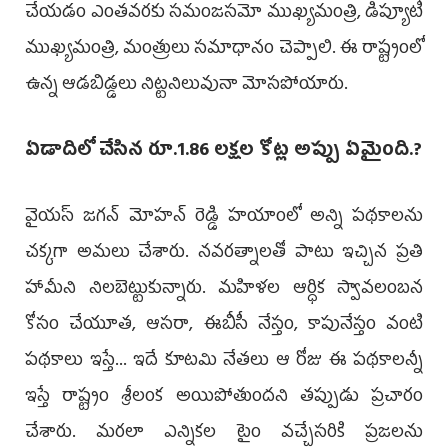
చేయడం ఎంతవరకు సమంజసమో ముఖ్యమంత్రి, డిప్యూటీ
ముఖ్యమంత్రి, మంత్రులు సమాధానం చెప్పాలి. ఈ రాష్ట్రంలో
ఉన్న ఆడబిడ్డలు నిట్టనిలువునా మోసపోయారు.
ఏడాదిలో చేసిన రూ.1.86 లక్షల కోట్ల అప్పు ఏమైంది.?
వైయ‌స్ జ‌గ‌న్ మోహ‌న్ రెడ్డి హయాంలో అన్ని పథకాలను
చక్కగా అమలు చేశారు. నవరత్నాలతో పాటు ఇచ్చిన ప్రతి
హామీని నిలబెట్టుకున్నారు. మహిళల ఆర్ధిక స్వావలంబన
కోసం చేయూత, ఆసరా, ఈబీసీ నేస్తం, కాపునేస్తం వంటి
పథకాలు ఇస్తే... ఇదే కూటమి నేతలు ఆ రోజు ఈ పథకాలన్నీ
ఇస్తే రాష్ట్రం శ్రీలంక అయిపోతుందని తప్పుడు ప్రచారం
చేశారు. మరలా ఎన్నికల టైం వచ్చేసరికి ప్రజలను