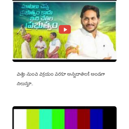
విత్తు నుంచి విక్రయం వరకూ అన్నదాతలకి అండగా
నిలుస్తూ..