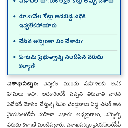
ఏడాదిలో రూ.1.86 లక్షల కోట్లు అప్పు చేశారు
రూ.37వేల కోట్లు ఆడబిడ్డ నిధికి
ఇవ్వలేకపోయారు
చేసిన అప్పంతా ఏం చేశారు?
కూటమి ప్రభుత్వాన్ని నిలదీసిన వరుదు
కల్యాణి
విశాఖపట్నం:
ఎన్నికల ముందు మహిళలకు అనేక
హామలు ఇచ్చి, అధికారంలోకి వచ్చిన తరువాత వారిని
పదేపదే మోసం చేస్తున్న సీఎం చంద్రబాబు పెద్ద చీటర్ అని
వైయస్ఆర్‌సీపీ మహిళా విభాగం అధ్యక్షురాలు, ఎమ్మెల్సీ
వరుదు కళ్యాణి మండిపడ్డారు. విశాఖపట్నం వైయ‌స్ఆర్‌సీపీ