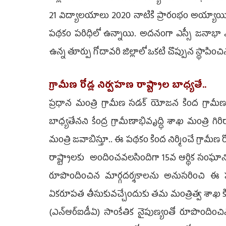
21 విద్యాలయాలు 2020 నాటికి ప్రారంభం అయ్యాయి. 
పథకం పరిధిలో ఉన్నాయి. అదనంగా ఎస్సీ జనాభా ఎక్క
ఉన్న తూర్పు గోదావరి జిల్లాలో ఒకటి చొప్పున స్థాపించినట
గ్రామీణ రోడ్ల నిర్వహణ రాష్ట్రాల బాధ్యతే..
ప్రధాన మంత్రి గ్రామీణ సడక్‌ యోజన కింద గ్రామీణ ప
బాధ్యతేనని కేంద్ర గ్రామీణాభివృద్ధి శాఖ మంత్రి గిరి
మంత్రి జవాబిస్తూ.. ఈ పథకం కింద నిర్మించే గ్రామ
రాష్ట్రాలకు అందించవలసిందిగా 15వ ఆర్థిక సంఘానికి
రూపొందించిన మార్గదర్శకాలను అనుసరించి ఈ పథక
ఏకరూపత తీసుకువచ్చేందుకు తమ మంత్రిత్వ శాఖ క
(ఎన్‌ఆర్‌ఐడీఏ) సాంకేతిక నైపుణ్యంతో రూపొందించి