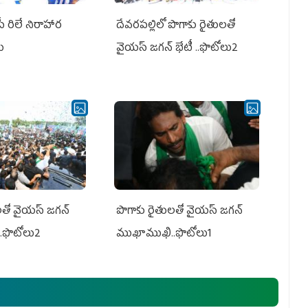
పీ రిలే నిరాహార
దేవరపల్లిలో పొగాకు రైతులతో
లు
వైయస్ జగన్ భేటీ ..ఫొటోలు2
తో వైయ‌స్ జ‌గ‌న్
పొగాకు రైతుల‌తో వైయ‌స్ జ‌గ‌న్
.ఫొటోలు2
ముఖాముఖి..ఫొటోలు1