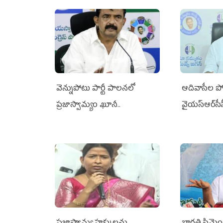
వెన్నుపోటు పార్టీ పాలనలో
ఆదివాసీల పో
ప్రజాస్వామ్యం ఖూనీ..
వైయ‌స్ఆర్‌స