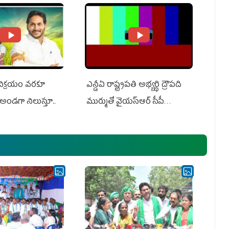
 విక్రయం వరకూ
ఎన్డీఏ రాష్ట్ర‌ప‌తి అభ్య‌ర్థి ద్రౌప‌ది
అండగా నిలుస్తూ..
ముర్ముతో వైయ‌స్ఆర్ సీపీ
అధ్య‌క్షులు, సీఎం వైయ‌స్ జ‌గ‌న్,
ఎమ్మెల్యేలు, ఎంపీల స‌మావేశం