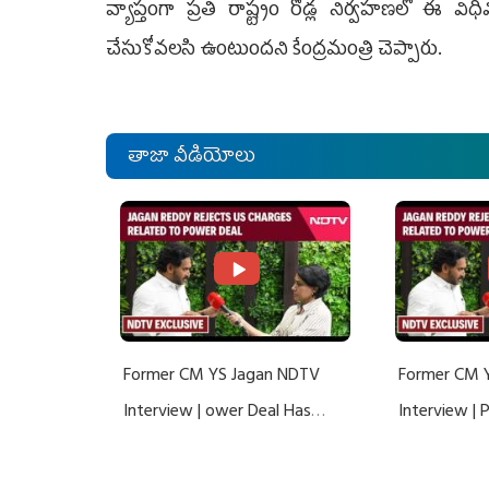
వ్యాప్తంగా ప్రతి రాష్ట్రం రోడ్ల నిర్వహణలో 
చేసుకోవలసి ఉంటుందని కేంద్ర‌మంత్రి చెప్పారు.
తాజా వీడియోలు
Former CM YS Jagan NDTV
Former CM 
Interview | ower Deal Has
Interview |
Nothing To Do With Adani: YS
Nothing To 
Jagan Rejects US Charges
Jagan Rejec