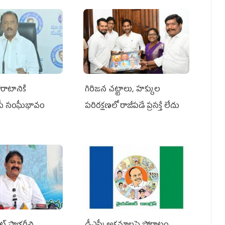
రాటానికి
గిరిజన చట్టాలు, హక్కుల
ీపీ సంఘీభావం
పరిరక్షణలో రాజీపడే ప్రసక్తే లేదు