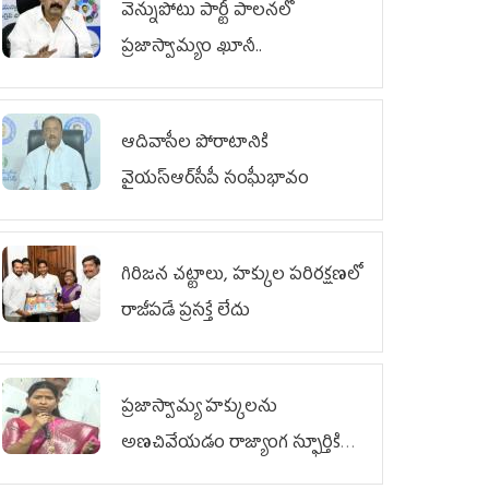
వెన్నుపోటు పార్టీ పాలనలో
ప్రజాస్వామ్యం ఖూనీ..
ఆదివాసీల పోరాటానికి
వైయ‌స్ఆర్‌సీపీ సంఘీభావం
గిరిజన చట్టాలు, హక్కుల పరిరక్షణలో
రాజీపడే ప్రసక్తే లేదు
ప్రజాస్వామ్య హక్కులను
అణచివేయడం రాజ్యాంగ స్ఫూర్తికి
విరుద్ధం