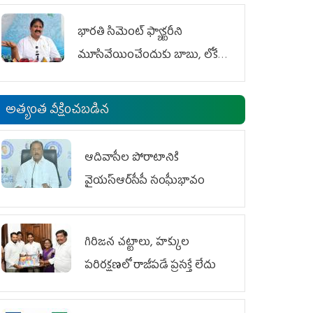
భారతి సిమెంట్ ఫ్యాక్టరీని
మూసివేయించేందుకు బాబు, లోకేశ్
కుట్ర
అత్యంత వీక్షించబడిన
ఆదివాసీల పోరాటానికి
వైయ‌స్ఆర్‌సీపీ సంఘీభావం
గిరిజన చట్టాలు, హక్కుల
పరిరక్షణలో రాజీపడే ప్రసక్తే లేదు