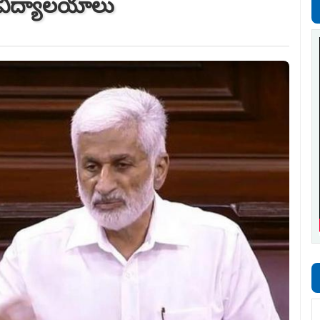
దయ విద్యాలయాలు