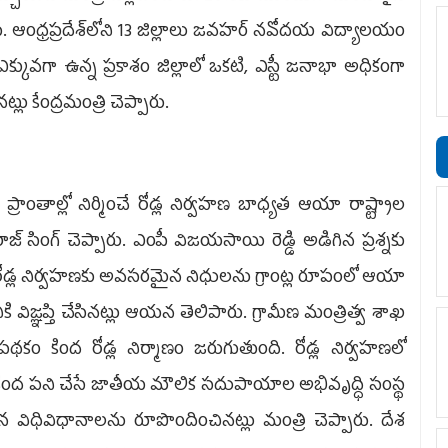
ఆంధ్రప్రదేశ్‌లోని 13 జిల్లాలు జవహర్‌ నవోదయ విద్యాలయం
ువగా ఉన్న ప్రకాశం జిల్లాలో ఒకటి, ఎస్టీ జనాభా అధికంగా
్లు కేంద్ర‌మంత్రి చెప్పారు.
్రాంతాల్లో నిర్మించే రోడ్ల నిర్వహణ బాధ్యత ఆయా రాష్ట్రాల
రాజ్‌ సింగ్‌ చెప్పారు. ఎంపీ విజయసాయి రెడ్డి అడిగిన ప్రశ్నకు
ీణ రోడ్ల నిర్వహణకు అవసరమైన నిధులను గ్రాంట్ల రూపంలో ఆయా
 విజ్ఞప్తి చేసినట్లు ఆయన తెలిపారు. గ్రామీణ మంత్రిత్వ శాఖ
ం కింద రోడ్ల నిర్మాణం జరుగుతుంది. రోడ్ల నిర్వహణలో
ింద పని చేసే జాతీయ మౌలిక సదుపాయాల అభివృద్ధి సంస్థ
న విధివిధానాలను రూపొందించినట్లు మంత్రి చెప్పారు. దేశ