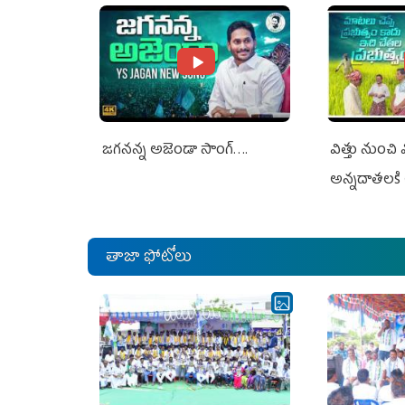
జగనన్న అజెండా సాంగ్….
విత్తు నుంచి
అన్నదాతలకి 
తాజా ఫోటోలు