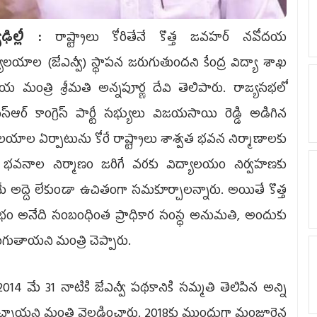
ఢిల్లీ :
రాష్ట్రాలు కోరితేనే కొత్త జవహర్ నవోదయ
యాలయాల (జేఎన్వీ) స్థాపన జరుగుతుందని కేంద్ర విద్యా శాఖ
 మంత్రి శ్రీమతి అన్నపూర్ణ దేవి తెలిపారు. రాజ్యసభలో
స్ఆర్ కాంగ్రెస్ పార్టీ సభ్యులు విజయసాయి రెడ్డి అడిగిన
ద్యాలయాల ఏర్పాటును కోరే రాష్ట్రాలు శాశ్వత భవన నిర్మాణాలకు
భవనాల నిర్మాణం జరిగే వరకు విద్యాలయం నిర్వహణకు
 అద్దె లేకుండా ఉచితంగా సమకూర్చాలన్నారు. అయితే కొత్త
 అనేది సంబంధింత ప్రాధికార సంస్థ అనుమతి, అందుకు
గుతాయని మంత్రి చెప్పారు.
లో 2014 మే 31 నాటికి జేఎన్వీ పథకానికి సమ్మతి తెలిపిన అన్ని
్చాయని మంత్రి వెల్లడించారు. 2018కు ముందుగా మంజూరైన