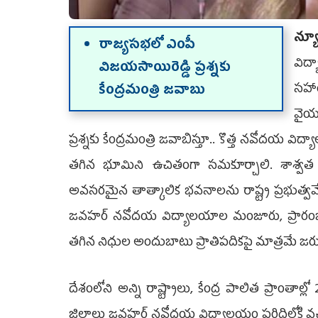
న్యూ
రాజ్యసభలో ఎంపీ
విద్
విజయసాయిరెడ్డి ప్రశ్నకు
సహాయ
కేంద్రమంత్రి జవాబు
వైయ‌
ప్రశ్నకు కేంద్ర‌మంత్రి జవాబిస్తూ.. కొత్త నవోదయ వి
తగిన భూమిని ఉచితంగా సమకూర్చాలి. శాశ్వత 
అవసరమైన తాత్కాలిక భవనాలను రాష్ట్ర ప్రభుత్వమే
జవహర్ నవోదయ విద్యాలయాల మంజూరు, ప్రారంభం
తగిన నిధుల అందుబాటు ప్రాతిపదికపై మాత్రమే జరు
దేశంలోని అన్ని రాష్ట్రాలు, కేంద్ర పాలిత ప్రాంతాల్
జిల్లాలు జవహర్ నవోదయ విద్యాలయం పరిధిలోకి వచ