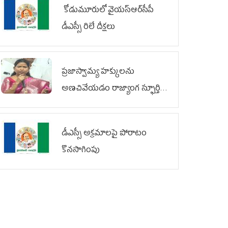
కోడుమూరులో వైయ‌స్ఆర్‌సీపీ
డీఎస్సీ రిలే దీక్షలు
ప్రజాస్వామ్య హక్కులను
అణచివేయడం రాజ్యాంగ స్ఫూర్తికి
విరుద్ధం
డీఎస్సీ అక్రమాలపై పోరాటం
కొనసాగింపు