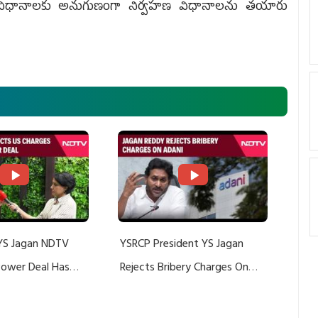
ఈ విధివిధానాలకు అనుగుణంగా నిర్వహణ విధానాలను తయారు
YS Jagan NDTV
YSRCP President YS Jagan
 Power Deal Has
Rejects Bribery Charges On
Do With Adani: YS
Adani, Threatens Defamation
ts US Charges
Suit Against Media Groups