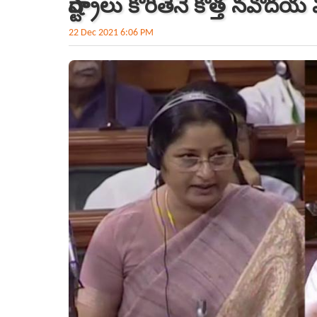
రాష్ట్రాలు కోరితేనే కొత్త నవో
22 Dec 2021 6:06 PM