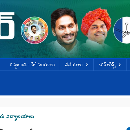
ర‌చ్చ‌బండ‌ - కోటి సంత‌కాలు
వీడియోలు
డౌన్ లోడ్స్
వ
నవోదయ విద్యాలయాలు