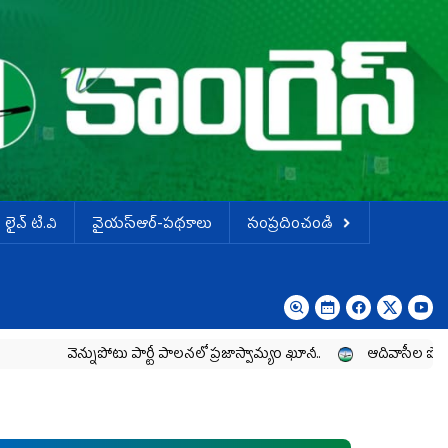
లైవ్ టి.వి
వైయస్ఆర్-పథకాలు
సంప్రదించండి
ెన్నుపోటు పార్టీ పాలనలో ప్రజాస్వామ్యం ఖూనీ..
ఆదివాసీల పోరాటానికి వైయ‌