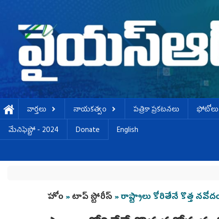
Skip to main content
వార్తలు
నాయకత్వం
పత్రికా ప్రకటనలు
ఫోటోలు
మేనిఫెస్టో - 2024
Donate
English
You are here
హోం
»
టాప్ స్టోరీస్
» రాష్ట్రాలు కోరితేనే కొత్త 