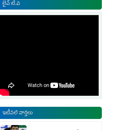
లైవ్ టి.వి
ఇటీవలి వార్తలు