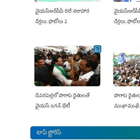
వైయ‌స్ఆర్‌సీపీ రిలే నిరాహార
వైయ‌స్ఆర్‌సీ
దీక్షలు..ఫొటోలు 2
దీక్షలు..ఫొటో
దేవరపల్లిలో పొగాకు రైతులతో
పొగాకు రైతుల‌
వైయస్ జగన్ భేటీ
ముఖాముఖి.
టాప్ స్టోరీస్