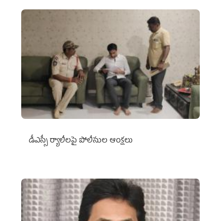
డీఎస్సీ ర్యాలీలపై పోలీసుల ఆంక్షలు