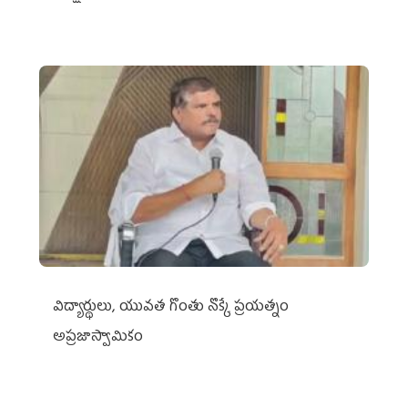
విద్యార్థులు, యువత గొంతు నొక్కే ప్రయత్నం
అప్రజాస్వామికం