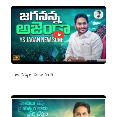
జగనన్న అజెండా సాంగ్….