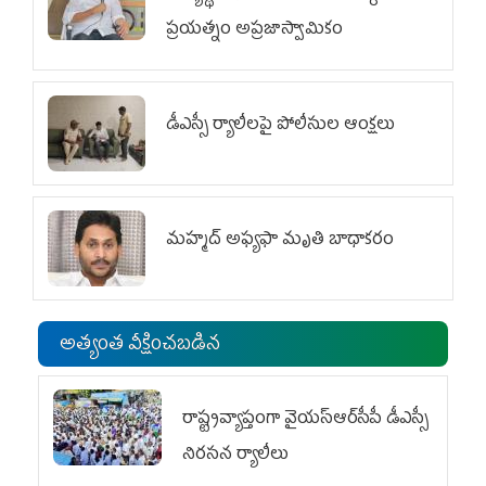
ప్రయత్నం అప్రజాస్వామికం
డీఎస్సీ ర్యాలీలపై పోలీసుల ఆంక్షలు
మహ్మద్‌ అఫ్యఫా మృతి బాధాకరం
అత్యంత వీక్షించబడిన
రాష్ట్రవ్యాప్తంగా వైయ‌స్ఆర్‌సీపీ డీఎస్సీ
నిరసన ర్యాలీలు