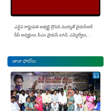
ఎన్డీఏ రాష్ట్ర‌ప‌తి అభ్య‌ర్థి ద్రౌప‌ది ముర్ముతో వైయ‌స్ఆర్
సీపీ అధ్య‌క్షులు, సీఎం వైయ‌స్ జ‌గ‌న్, ఎమ్మెల్యేలు,
ఎంపీల స‌మావేశం
తాజా ఫోటోలు