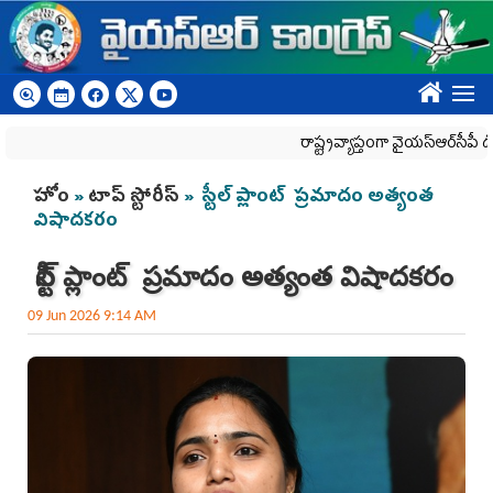
Skip to main content
????
రాష్ట్రవ్యాప్తంగా వైయ‌స్ఆర్‌సీపీ డీఎస్సీ న
You are here
హోం
»
టాప్ స్టోరీస్
» స్టీల్‌ ప్లాంట్‌ ప్రమాదం అత్యంత
విషాదకరం
స్టీల్‌ ప్లాంట్‌ ప్రమాదం అత్యంత విషాదకరం
09 Jun 2026 9:14 AM