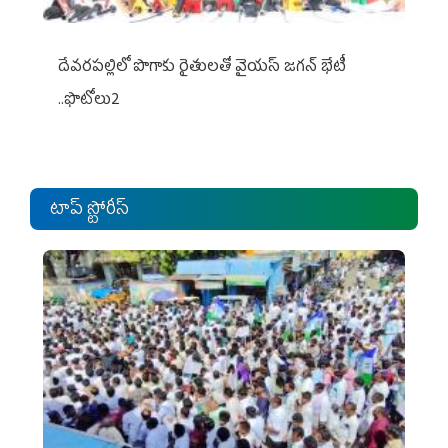
దేవరపల్లిలో పొగాకు రైతులతో వైయస్ జగన్ భేటీ
..ఫొటోలు2
టాప్ స్టోరీస్