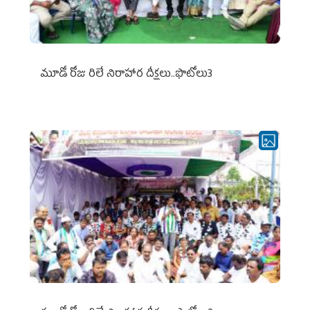
మూడో రోజు రిలే నిరాహార దీక్షలు..ఫొటోలు3