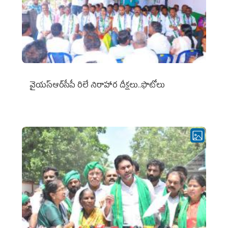
వైయ‌స్ఆర్‌సీపీ రిలే నిరాహార దీక్షలు..ఫొటోలు