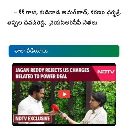
– కేకే రాజు, గుడివాడ అమర్‌నాథ్, కరణం ధర్మశ్రీ,
తిప్పల దేవన్‌రెడ్డి, వైయ‌స్ఆర్‌సీపీ నేతలు
తాజా వీడియోలు