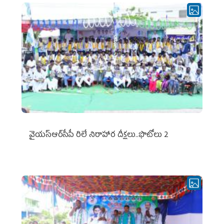
వైయ‌స్ఆర్‌సీపీ రిలే నిరాహార దీక్షలు..ఫొటోలు 2