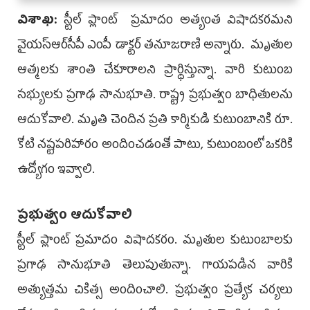
విశాఖ‌:
స్టీల్‌ ప్లాంట్‌ ప్రమాదం అత్యంత విషాదకరమ‌ని
వైయ‌స్ఆర్‌సీపీ ఎంపీ డాక్టర్‌ తనూజరాణి అన్నారు. మృతుల
ఆత్మలకు శాంతి చేకూరాలని ప్రార్థిస్తున్నా. వారి కుటుంబ
సభ్యులకు ప్రగాఢ సానుభూతి. రాష్ట్ర ప్రభుత్వం బాధితులను
ఆదుకోవాలి. మృతి చెందిన ప్రతి కార్మికుడి కుటుంబానికి రూ.
కోటి నష్టపరిహారం అందించడంతో పాటు, కుటుంబంలో ఒకరికి
ఉద్యోగం ఇవ్వాలి.
ప్రభుత్వం ఆదుకోవాలి
స్టీల్‌ ప్లాంట్‌ ప్రమాదం విషాదకరం. మృతుల కుటుంబాలకు
ప్రగాఢ సానుభూతి తెలుపుతున్నా. గాయపడిన వారికి
అత్యుత్తమ చికిత్స అందించాలి. ప్రభుత్వం ప్రత్యేక చర్యలు