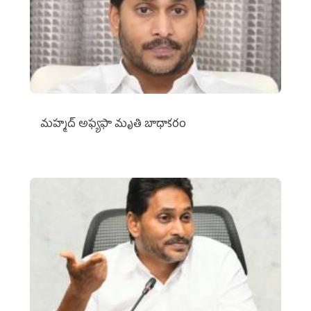
మహ్మద్‌ అఫ్యఫా మృతి బాధాకరం