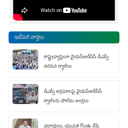
ఇటీవలి వార్తలు
రాష్ట్రవ్యాప్తంగా వైయ‌స్ఆర్‌సీపీ డీఎస్సీ
నిరసన ర్యాలీలు
డీఎస్సీ అక్రమాలపై వైయ‌స్ఆర్‌సీపీ
ర్యాలీలకు పోలీసు ఆంక్షలు
విద్యార్థులు, యువత గొంతు నొక్కే