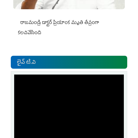
రాజమండ్రి డాక్టర్‌ ప్రియాంక మృతి తీవ్రంగా
కలచివేసింది
లైవ్ టి.వి