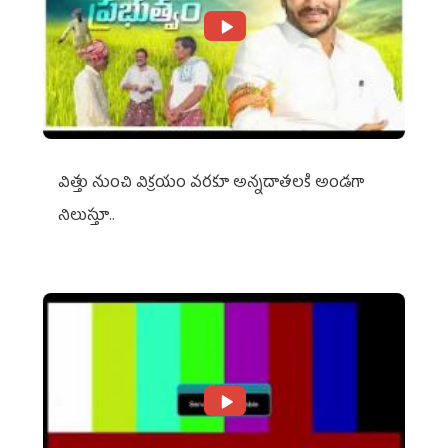
విత్తు నుంచి విక్రయం వరకూ అన్నదాతలకి అండగా
నిలుస్తూ..