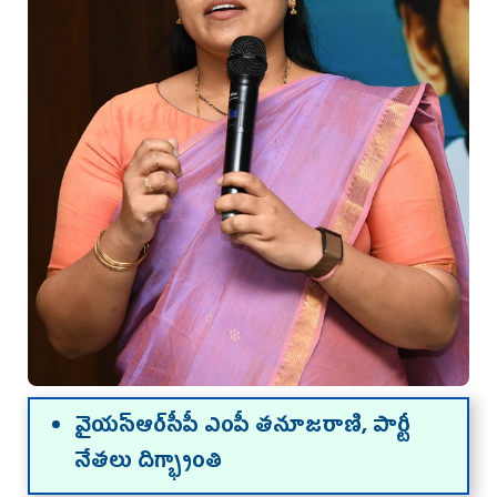
వైయ‌స్ఆర్‌సీపీ ఎంపీ త‌నూజ‌రాణి, పార్టీ
నేత‌లు దిగ్భ్రాంతి