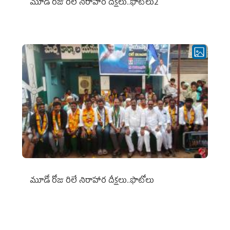
మూడో రోజు రిలే నిరాహార దీక్షలు..ఫొటోలు2
మూడో రోజు రిలే నిరాహార దీక్షలు..ఫొటోలు