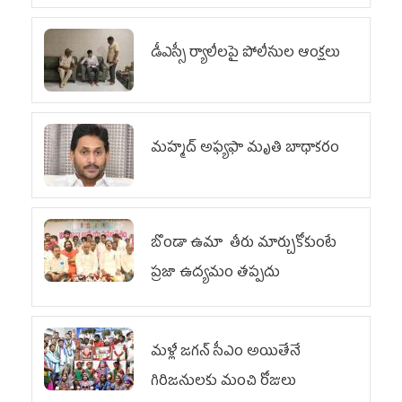
డీఎస్సీ ర్యాలీలపై పోలీసుల ఆంక్షలు
మహ్మద్‌ అఫ్యఫా మృతి బాధాకరం
బొండా ఉమా తీరు మార్చుకోకుంటే
ప్రజా ఉద్యమం తప్పదు
మళ్లీ జగన్ సీఎం అయితేనే
గిరిజనులకు మంచి రోజులు