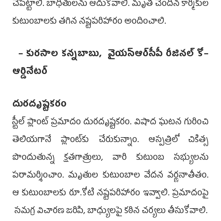
చేపట్టాలి. బాధితులను ఆదుకోవాలి. మృతి చెందిన కార్మికుల
కుటుంబాలకు తగిన నష్టపరిహారం అందించాలి.
– కురసాల కన్నబాబు, వైయ‌స్ఆర్‌సీపీ​ రీజినల్‌ కో–
ఆర్డినేటర్‌
దురదృష్టకరం
స్టీల్‌ ప్లాంట్‌ ప్రమాదం దురదృష్టకరం. విషాద ఘటన గురించి
తెలియగానే ప్లాంట్‌కు చేరుకున్నాం. ఆస్పత్రిలో చికిత్స
పొందుతున్న క్షతగాత్రులు, వారి కుటుంబ సభ్యులను
పరామర్శించాం. మృతుల కుటుంబాల వేదన వర్ణనాతీతం.
ఆ కుటుంబాలకు రూ.కోటి నష్టపరిహారం ఇవ్వాలి. ప్రమాదంపై
సమగ్ర విచారణ జరిపి, బాధ్యులపై కఠిన చర్యలు తీసుకోవాలి.