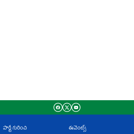
పార్టీ గురించి
ఈవెంట్స్