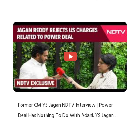
US Charges
Former CM YS Jagan NDTV Interview | Power
Deal Has Nothing To Do With Adani: YS Jagan
Rejects US Charges