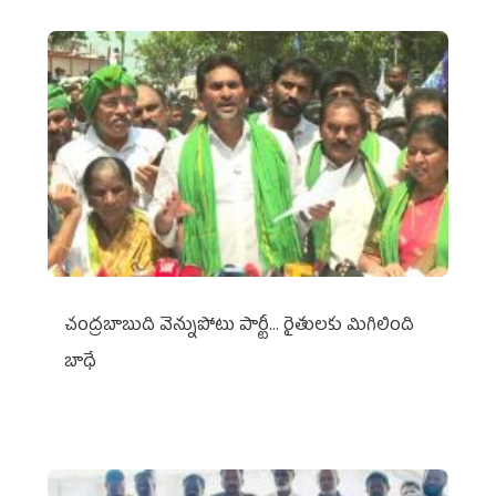
చంద్రబాబుది వెన్నుపోటు పార్టీ... రైతులకు మిగిలింది
బాధే