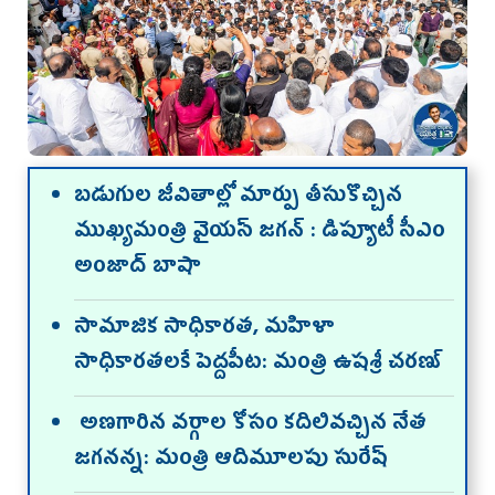
బడుగుల జీవితాల్లో మార్పు తీసుకొచ్చిన
ముఖ్య‌మంత్రి వైయ‌స్ జ‌గ‌న్ : డిప్యూటీ సీఎం
అంజాద్‌ బాషా
సామాజిక సాధికారత, మహిళా
సాధికారతలకే పెద్దపీట: మంత్రి ఉషశ్రీ చరణ్‌
అణగారిన వర్గాల కోసం కదిలివచ్చిన నేత
జగనన్న: మంత్రి ఆదిమూలపు సురేష్‌