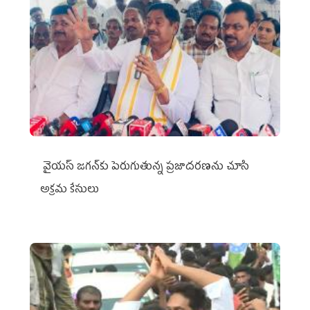
వైయ‌స్ జగన్‌కు పెరుగుతున్న ప్రజాదరణను చూసి
అక్రమ కేసులు