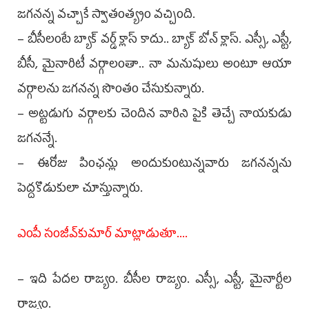
జగనన్న వచ్చాకే స్వాతంత్య్రం వచ్చింది.
– బీసీలంటే బ్యాక్‌ వర్డ్‌ క్లాస్‌ కాదు.. బ్యాక్‌ బోన్‌ క్లాస్‌. ఎస్సీ, ఎస్టీ,
బీసీ, మైనారిటీ వర్గాలంతా.. నా మనుషులు అంటూ ఆయా
వర్గాలను జగనన్న సొంతం చేసుకున్నారు.
– అట్టడుగు వర్గాలకు చెందిన వారిని పైకి తెచ్చే నాయకుడు
జగనన్నే.
– ఈరోజు పింఛన్లు అందుకుంటున్నవారు జగనన్నను
పెద్దకొడుకులా చూస్తున్నారు.
ఎంపీ సంజీవ్‌కుమార్‌ మాట్లాడుతూ....
– ఇది పేదల రాజ్యం. బీసీల రాజ్యం. ఎస్సీ, ఎస్టీ, మైనార్టీల
రాజ్యం.