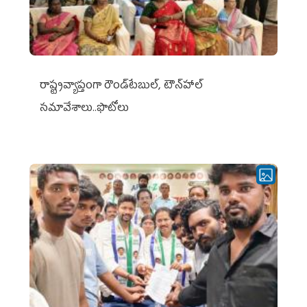
రాష్ట్రవ్యాప్తంగా రౌండ్‌టేబుల్‌, టౌన్‌హాల్‌
సమావేశాలు..ఫొటోలు