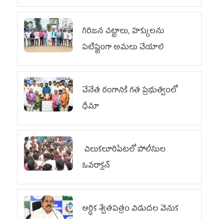
గిరిజన చట్టాలు, హక్కులను
పటిష్టంగా అమలు చేయాలి
చేనేత రంగానికి గత ప్రభుత్వంలో
ధీమా
చిలుక‌లూరిపేట‌లో పోలీసుల
ఓవ‌రాక్ష‌న్‌
ఆర్థిక శ్వేతపత్రం విడుదల వెనుక