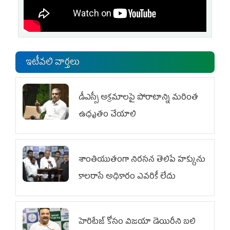
ఇటీవలి వార్తలు
డీఎస్సీ అక్రమాలపై పోరాటాన్ని మరింత
ఉధృతం చేయాలి
శాంతియుతంగా నిరసన తెలిపే హక్కును
కాలరాసే అధికారం ఎవరికీ లేదు
హెరిటేజ్ కోసం విజయా డెయిరీని బలి