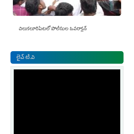
చిలుక‌లూరిపేట‌లో పోలీసుల ఓవ‌రాక్ష‌న్‌
లైవ్ టి.వి