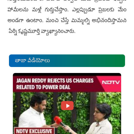
హామీలను మళ్లీ గుర్తుచేస్తాం. ఎల్లప్పుడూ ప్రజలకు మేం
అండగా ఉంటాం. మంచి చేస్తే మిమ్మల్ని అభినందిస్తామ‌ని
పేర్ని కృష్ణమూర్తి వ్యాఖ్యానించారు.
తాజా వీడియోలు