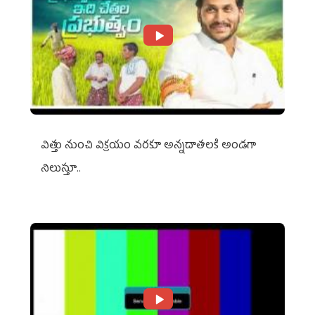
విత్తు నుంచి విక్రయం వరకూ అన్నదాతలకి అండగా
నిలుస్తూ..