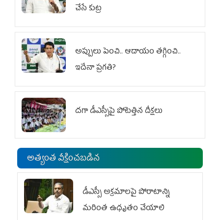
చేసే కుట్ర‌
అప్పులు పెంచి.. ఆదాయం తగ్గించి..
ఇదేనా ప్రగతి?
దగా డీఎస్సీపై పోటెత్తిన దీక్షలు
అత్యంత వీక్షించబడిన
డీఎస్సీ అక్రమాలపై పోరాటాన్ని
మరింత ఉధృతం చేయాలి