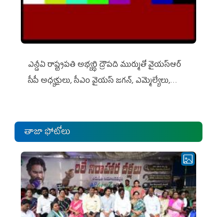
ఎన్డీఏ రాష్ట్ర‌ప‌తి అభ్య‌ర్థి ద్రౌప‌ది ముర్ముతో వైయ‌స్ఆర్
సీపీ అధ్య‌క్షులు, సీఎం వైయ‌స్ జ‌గ‌న్, ఎమ్మెల్యేలు,
ఎంపీల స‌మావేశం
తాజా ఫోటోలు