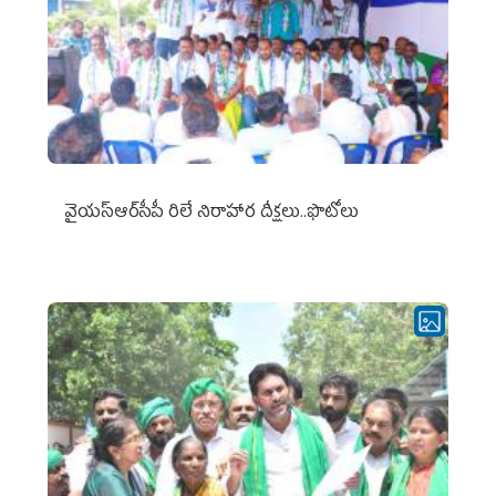
వైయ‌స్ఆర్‌సీపీ రిలే నిరాహార దీక్షలు..ఫొటోలు