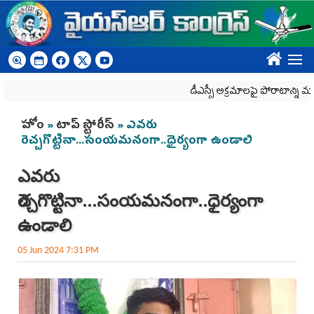
Skip to main content
????
డీఎస్సీ అక్రమాలపై పోరాటాన్ని మరిం
You are here
హోం
»
టాప్ స్టోరీస్
» ఎవరు
రెచ్చగొట్టినా...సంయమనంగా..ధైర్యంగా ఉండాలి
ఎవరు
రెచ్చగొట్టినా...సంయమనంగా..ధైర్యంగా
ఉండాలి
05 Jun 2024 7:31 PM