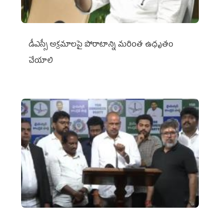
డీఎస్సీ అక్రమాలపై పోరాటాన్ని మరింత ఉధృతం
చేయాలి