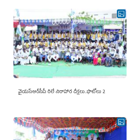
వైయ‌స్ఆర్‌సీపీ రిలే నిరాహార దీక్షలు..ఫొటోలు 2