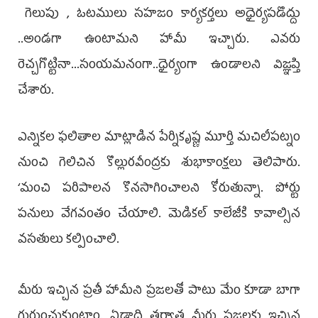
గెలుపు , ఓటములు సహజం కార్యకర్తలు అధైర్యపడొద్దు
..అండగా ఉంటామని హామీ ఇచ్చారు. ఎవరు
రెచ్చగొట్టినా...సంయమనంగా..ధైర్యంగా ఉండాలని విజ్ఞప్తి
చేశారు.
ఎన్నికల ఫలితాల మాట్లాడిన పేర్నికృష్ణ మూర్తి మచిలీపట్నం
నుంచి గెలిచిన కొల్లురవీంద్రకు శుభాకాంక్షలు తెలిపారు.
‘మంచి పరిపాలన కొనసాగించాలని కోరుతున్నా. పోర్టు
పనులు వేగవంతం చేయాలి. మెడికల్ కాలేజీకి కావాల్సిన
వసతులు కల్పించాలి.
మీరు ఇచ్చిన ప్రతీ హామీని ప్రజలతో పాటు మేం కూడా బాగా
గుర్తుంచుకుంటాం. ఏడాది తర్వాత మీరు ప్రజలకు ఇచ్చిన