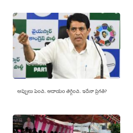
అప్పులు పెంచి.. ఆదాయం తగ్గించి.. ఇదేనా ప్రగతి?