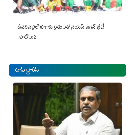
దేవరపల్లిలో పొగాకు రైతులతో వైయస్ జగన్ భేటీ
..ఫొటోలు2
టాప్ స్టోరీస్