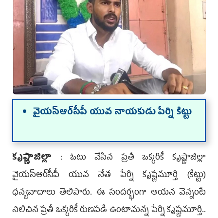
వైయ‌స్ఆర్‌సీపీ యువ నాయ‌కుడు పేర్ని కిట్టు
కృష్ణాజిల్లా
: ఓటు వేసిన ప్రతీ ఒక్కరికీ కృష్ణాజిల్లా
వైయ‌స్ఆర్‌సీపీ యువ నేత పేర్ని కృష్ణమూర్తి (కిట్టు)
ధన్యవాదాలు తెలిపారు. ఈ సందర్భంగా ఆయన వెన్నంటే
నిలిచిన ప్రతీ ఒక్కరికీ రుణపడి ఉంటామన్న పేర్ని కృష్ణమూర్తి..