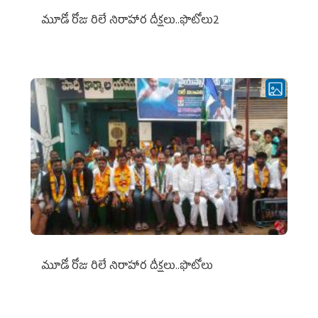
మూడో రోజు రిలే నిరాహార దీక్షలు..ఫొటోలు2
మూడో రోజు రిలే నిరాహార దీక్షలు..ఫొటోలు