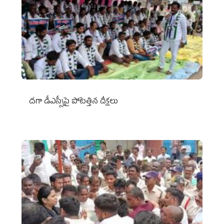
దగా డీఎస్సీపై పోటెత్తిన దీక్షలు