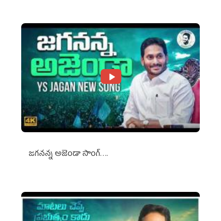
జగనన్న అజెండా సాంగ్….