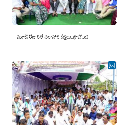
మూడో రోజు రిలే నిరాహార దీక్షలు..ఫొటోలు3