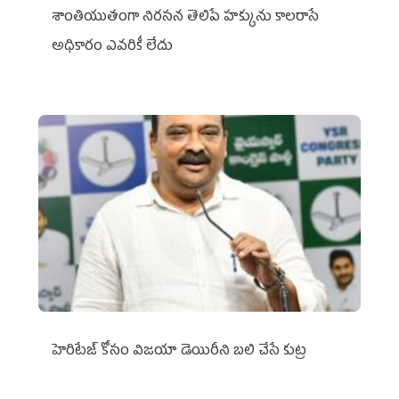
శాంతియుతంగా నిరసన తెలిపే హక్కును కాలరాసే
అధికారం ఎవరికీ లేదు
హెరిటేజ్ కోసం విజయా డెయిరీని బలి చేసే కుట్ర‌