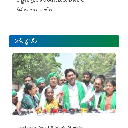
రాష్ట్రవ్యాప్తంగా రౌండ్‌టేబుల్‌, టౌన్‌హాల్‌
సమావేశాలు..ఫొటోలు
టాప్ స్టోరీస్