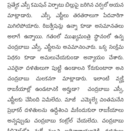
ప్రత్యేక ఎస్సీ కమిషన్‌ ఏర్పాటు బిల్లుపై జరిగిన చర్చలో ఆయన
మాట్లాడారు. ఎస్సీ, ఎస్టీలు తరతరాలుగా పేదవారిగా
మిగిలిపోయారు. రిజర్వేషన్లు ఉన్నా కూడా అసమానతలు
అలాగే ఉన్నాయి. గతంలో ముఖ్యమంత్రి స్థానంలో ఉన్న
చంద్రబాబు ఎస్సీ, ఎస్టీలను అవమానించారు. ఒక్క సంక్షేమ
పథకం కూడా అమలుచేయకుండా అన్యాయం చేశారు.
ఎవరైనా దళితులుగా పుట్టి ఉండాలని కోరుకుంటారా అని
చంద్రబాబు చులకనగా మాట్లాడారు. ఇలాంటి వ్యక్తి
రాజకీయాల్లో ఉండటానికి అర్హుడా? చంద్రబాబు ఎస్సీ,
ఎస్టీలకు చేసింది ఏమీలేదు. మాజీ ఎమ్మెల్యే చింతమనేని
ప్రభాకర్‌ దళితులను ఉద్దేశించి మీకేందుకురా రాజకీయాలు
అన్నప్పుడు చంద్రబాబు కంట్రోల్‌ చేయలేదు. చంద్రబాబు