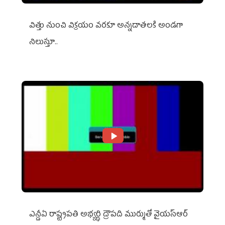
విత్తు నుంచి విక్రయం వరకూ అన్నదాతలకి అండగా
నిలుస్తూ..
ఎన్డీఏ రాష్ట్ర‌ప‌తి అభ్య‌ర్థి ద్రౌప‌ది ముర్ముతో వైయ‌స్ఆర్