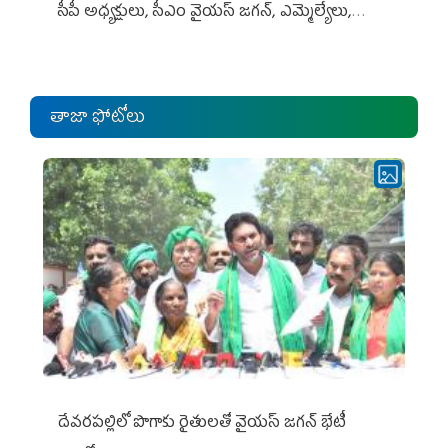
సీపీ అధ్య‌క్షులు, సీఎం వైయ‌స్ జ‌గ‌న్, ఎమ్మెల్యేలు,
ఎంపీల స‌మావేశం
తాజా ఫోటోలు
దేవరపల్లిలో పొగాకు రైతులతో వైయస్ జగన్ భేటీ