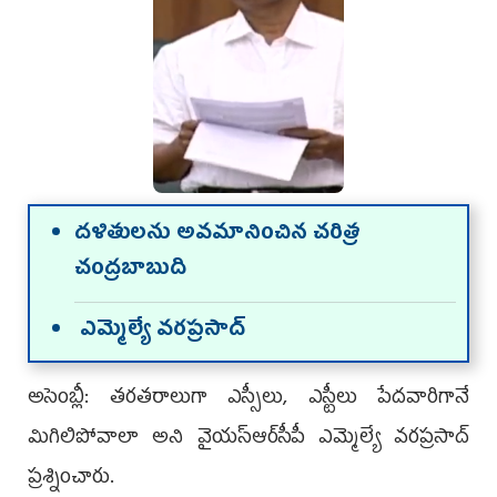
దళితులను అవమానించిన చరిత్ర
చంద్రబాబుది
ఎమ్మెల్యే వరప్రసాద్‌
అసెంబ్లీ: తరతరాలుగా ఎస్సీలు, ఎస్టీలు పేదవారిగానే
మిగిలిపోవాలా అని వైయస్ఆర్‌సీపీ ఎమ్మెల్యే వరప్రసాద్‌
ప్రశ్నించారు.