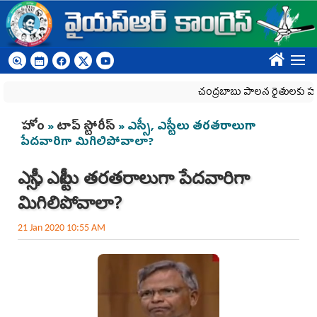
Skip to main content
????
చంద్రబాబు పాలన రైతులకు హానికరం
You are here
హోం
»
టాప్ స్టోరీస్
» ఎస్సీ, ఎస్టీలు తరతరాలుగా
పేదవారిగా మిగిలిపోవాలా?
ఎస్సీ, ఎస్టీలు తరతరాలుగా పేదవారిగా
మిగిలిపోవాలా?
21 Jan 2020 10:55 AM