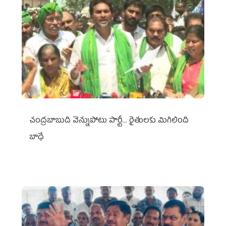
చంద్రబాబుది వెన్నుపోటు పార్టీ... రైతులకు మిగిలింది
బాధే