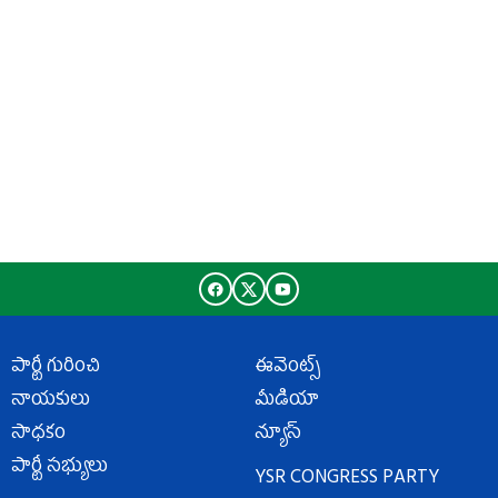
పార్టీ గురించి
ఈవెంట్స్
నాయకులు
మీడియా
సాధకం
న్యూస్
పార్టీ సభ్యులు
YSR CONGRESS PARTY