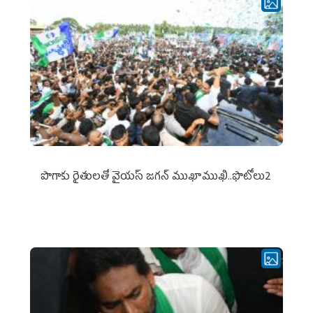
పొగాకు రైతుల‌తో వైయ‌స్ జ‌గ‌న్ ముఖాముఖి..ఫొటోలు2