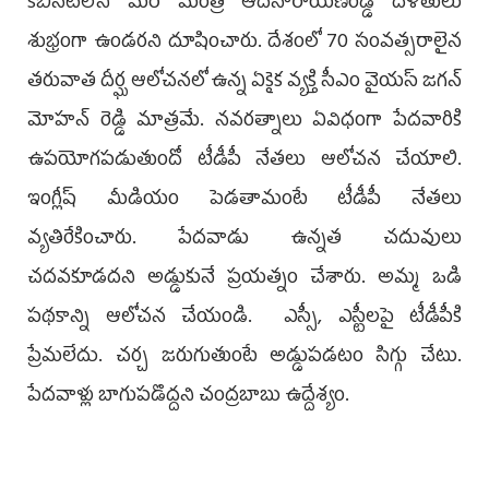
కేబినెట్‌లోని మరో మంత్రి ఆదినారాయణరెడ్డి దళితులు
శుభ్రంగా ఉండరని దూషించారు. దేశంలో 70 సంవత్సరాలైన
తరువాత దీర్ఘ ఆలోచనలో ఉన్న ఏకైక వ్యక్తి సీఎం వైయస్‌ జగన్‌
మోహన్‌ రెడ్డి మాత్రమే. నవరత్నాలు ఏవిధంగా పేదవారికి
ఉపయోగపడుతుందో టీడీపీ నేతలు ఆలోచన చేయాలి.
ఇంగ్లీష్‌ మీడియం పెడతామంటే టీడీపీ నేతలు
వ్యతిరేకించారు. పేదవాడు ఉన్నత చదువులు
చదవకూడదని అడ్డుకునే ప్రయత్నం చేశారు. అమ్మ ఒడి
పథకాన్ని ఆలోచన చేయండి. ఎస్సీ, ఎస్టీలపై టీడీపీకి
ప్రేమలేదు. చర్చ జరుగుతుంటే అడ్డుపడటం సిగ్గు చేటు.
పేదవాళ్లు బాగుపడొద్దని చంద్రబాబు ఉద్దేశ్యం.