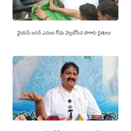
వైయ‌స్‌ జగన్ ఎదుట గోడు వెల్లబోసిన పొగాకు రైతులు