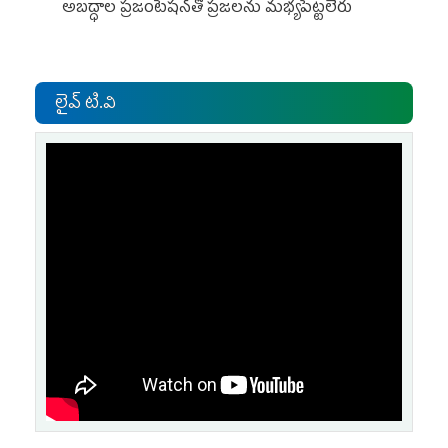
అబద్ధాల ప్రజంటేషన్‌తో ప్రజలను మభ్యపెట్టలేరు
లైవ్ టి.వి