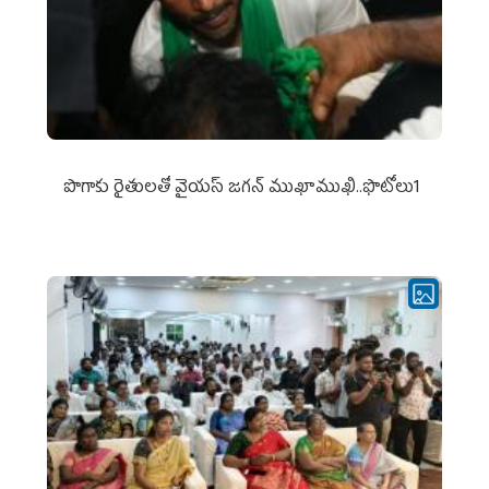
పొగాకు రైతుల‌తో వైయ‌స్ జ‌గ‌న్ ముఖాముఖి..ఫొటోలు1