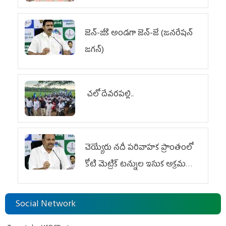
జెన్‌-జీకి అండగా జెన్‌-జే (జనరేషన్
జగన్)
చలో దేవరపల్లి..
చెయ్యేరు నదీ పరివాహక ప్రాంతంలో
కోటి మెట్రిక్ టన్నుల ఇసుక అక్రమ
రవాణా
Social Network