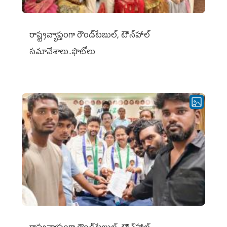
రాష్ట్రవ్యాప్తంగా రౌండ్‌టేబుల్‌, టౌన్‌హాల్‌
సమావేశాలు..ఫొటోలు