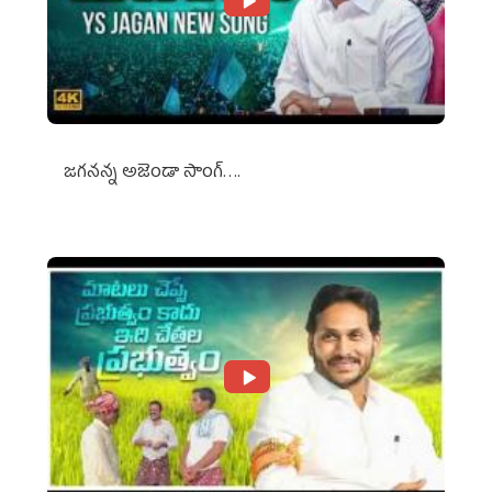
జగనన్న అజెండా సాంగ్….