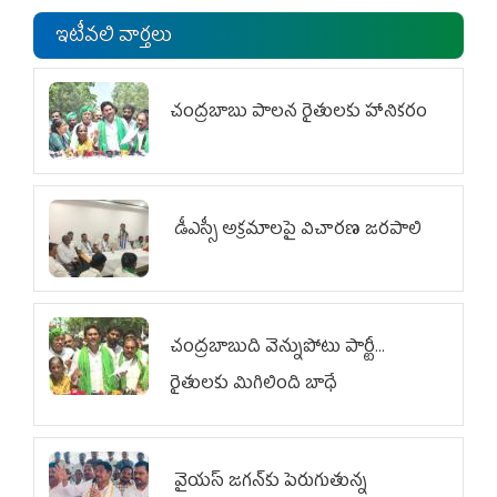
ఇటీవలి వార్తలు
చంద్రబాబు పాలన రైతులకు హానికరం
డీఎస్సీ అక్రమాలపై విచారణ జరపాలి
చంద్రబాబుది వెన్నుపోటు పార్టీ...
రైతులకు మిగిలింది బాధే
వైయ‌స్ జగన్‌కు పెరుగుతున్న