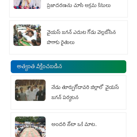
ప్రజాదరణను చూసి అక్రమ కేసులు
వైయ‌స్‌ జగన్ ఎదుట గోడు వెల్లబోసిన
పొగాకు రైతులు
అత్యంత వీక్షించబడిన
నేడు తూర్పుగోదావరి జిల్లాలో వైయస్‌
జగన్‌ పర్యటన
అందరి నోటా ఒకే మాట..