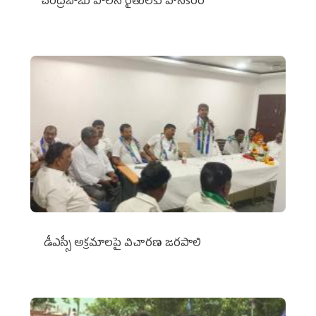
చంద్రబాబు పాలన రైతులకు హానికరం
డీఎస్సీ అక్రమాలపై విచారణ జరపాలి