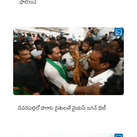
..ఫొటోలు2
దేవరపల్లిలో పొగాకు రైతులతో వైయస్ జగన్ భేటీ