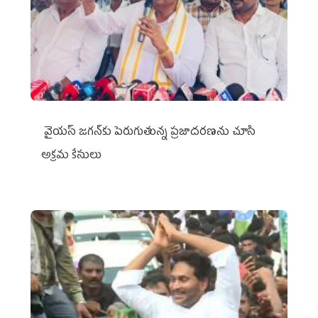
వైయ‌స్ జగన్‌కు పెరుగుతున్న ప్రజాదరణను చూసి
అక్రమ కేసులు