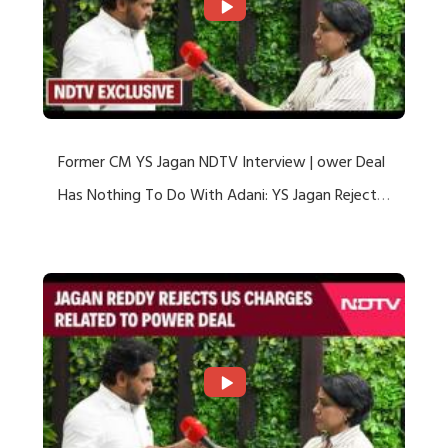
Former CM YS Jagan NDTV Interview | ower Deal
Has Nothing To Do With Adani: YS Jagan Rejects
US Charges