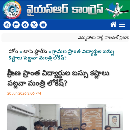
Skip to main content
????
వెన్నుపోటు పార్టీ పాలనలో ప్రజాస్వామ్యం 
You are here
హోం
»
టాప్ స్టోరీస్
» గ్రామీణ ప్రాంత విద్యార్థుల బస్సు
కష్టాలు పట్టవా మంత్రి లోకేష్?
గ్రామీణ ప్రాంత విద్యార్థుల బస్సు కష్టాలు
పట్టవా మంత్రి లోకేష్?
20 Jun 2026 3:06 PM