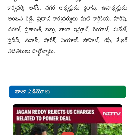
కార్యదర్శి అశోక్, నగర అధ్యక్షుడు కైలాష్, ఉపాధ్యక్షుడు
అంజన్ రెడ్డి, ప్రధాన కార్యదర్శులు పులి కార్తికేయ, హరీష్,
చరణ్, ప్రశాంత్, బబ్లు, బాబా ఇమ్రాన్, రియాజ్, మనోజ్,
ప్రదీప్, నివాస్, షారీక్, ఫయాజ్, సోహెబ్, రఫీ, శేఖర్
తదితరులు పాల్గొన్నారు.
తాజా వీడియోలు