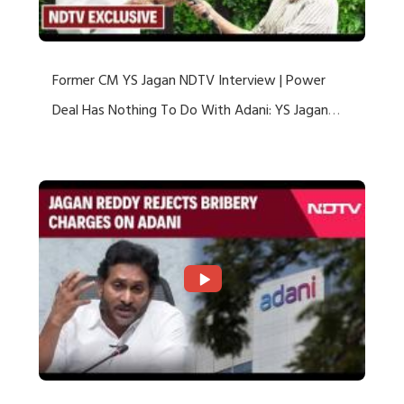
Former CM YS Jagan NDTV Interview | Power
Deal Has Nothing To Do With Adani: YS Jagan
Rejects US Charges