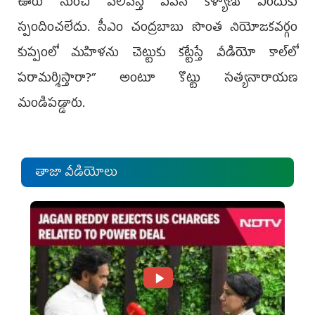
ఊరు నుంచి వెలివేస్తే పవన్ కళ్యాణ్ ఎందుకు
స్పందించలేదు. సీఎం చంద్రబాబు సొంత నియోజకవర్గం
కుప్పంలో మహిళను చెట్టుకు కట్టేస్తే వీడియో కాల్‌లో
పరామర్శిస్తారా?’’ అంటూ కొట్టు సత్యనారాయణ
మండిపడ్డారు.
తాజా వీడియోలు