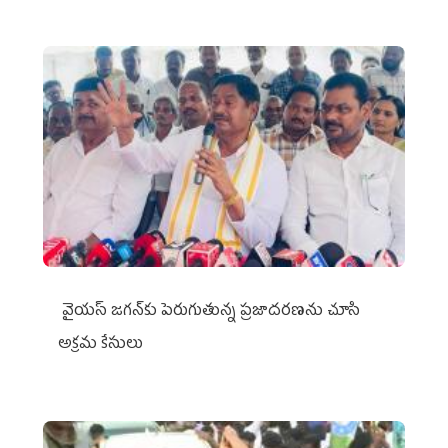
వైయ‌స్ జగన్‌కు పెరుగుతున్న ప్రజాదరణను చూసి
అక్రమ కేసులు