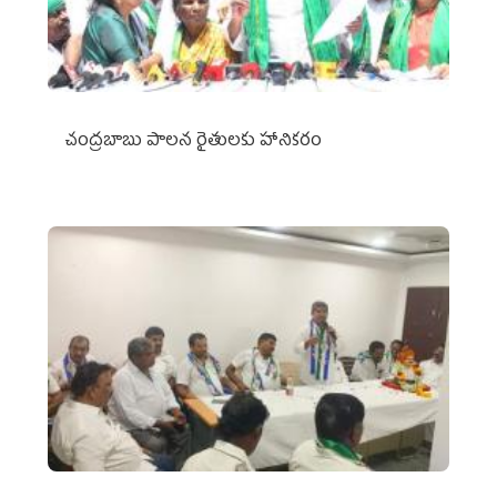
చంద్రబాబు పాలన రైతులకు హానికరం