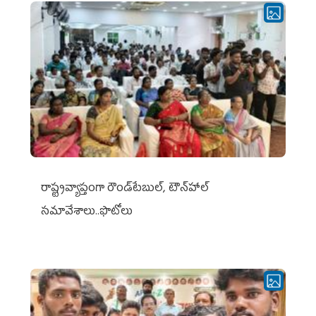
రాష్ట్రవ్యాప్తంగా రౌండ్‌టేబుల్‌, టౌన్‌హాల్‌
సమావేశాలు..ఫొటోలు