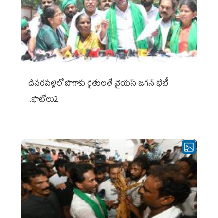
దేవరపల్లిలో పొగాకు రైతులతో వైయస్ జగన్ భేటీ
..ఫొటోలు2