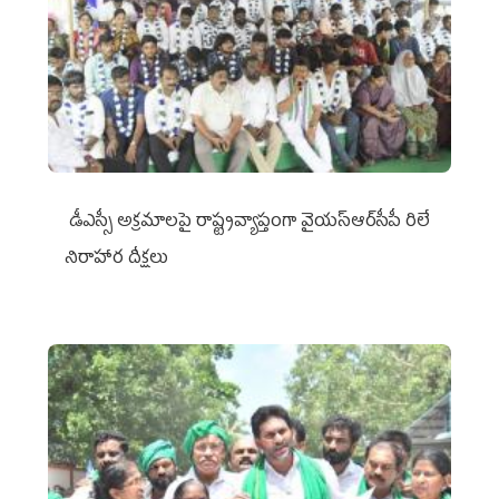
డీఎస్సీ అక్రమాలపై రాష్ట్రవ్యాప్తంగా వైయ‌స్ఆర్‌సీపీ రిలే
నిరాహార దీక్షలు