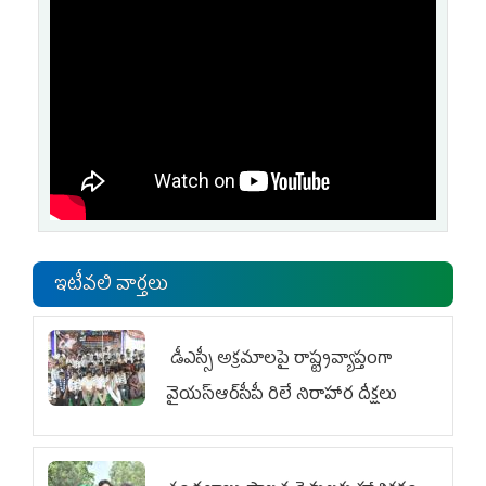
ఇటీవలి వార్తలు
డీఎస్సీ అక్రమాలపై రాష్ట్రవ్యాప్తంగా
వైయ‌స్ఆర్‌సీపీ రిలే నిరాహార దీక్షలు