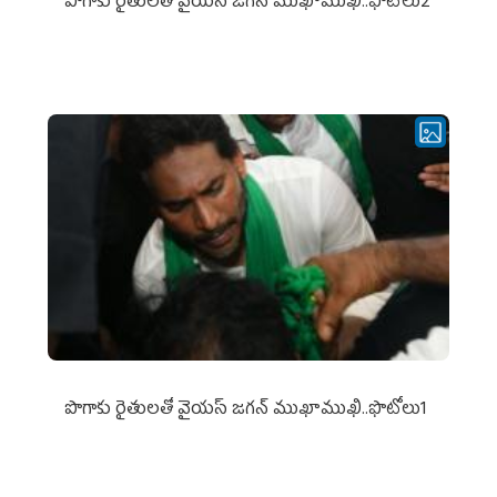
పొగాకు రైతుల‌తో వైయ‌స్ జ‌గ‌న్ ముఖాముఖి..ఫొటోలు2
పొగాకు రైతుల‌తో వైయ‌స్ జ‌గ‌న్ ముఖాముఖి..ఫొటోలు1