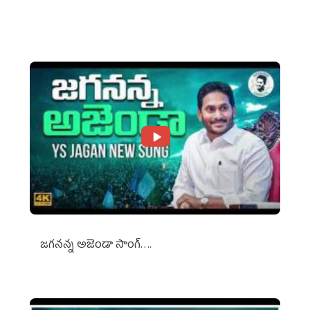
Against Media Groups
జగనన్న అజెండా సాంగ్….