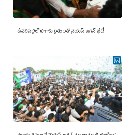
దేవరపల్లిలో పొగాకు రైతులతో వైయస్ జగన్ భేటీ