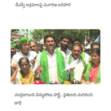
డీఎస్సీ అక్రమాలపై విచారణ జరపాలి
చంద్రబాబుది వెన్నుపోటు పార్టీ... రైతులకు మిగిలింది
బాధే