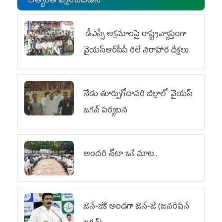
అత్యంత వీక్షించబడిన
డీఎస్సీ అక్రమాలపై రాష్ట్రవ్యాప్తంగా
వైయ‌స్ఆర్‌సీపీ రిలే నిరాహార దీక్షలు
నేడు తూర్పుగోదావరి జిల్లాలో వైయస్‌
జగన్‌ పర్యటన
అందరి నోటా ఒకే మాట..
జెన్‌-జీకి అండగా జెన్‌-జే (జనరేషన్