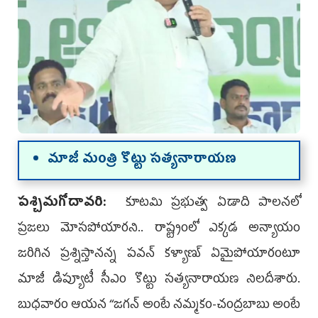
మాజీ మంత్రి కొట్టు సత్యనారాయణ
పశ్చిమగోదావరి:
కూటమి ప్రభుత్వ ఏడాది పాలనలో
ప్రజలు మోసపోయారని.. రాష్ట్రంలో ఎక్కడ అన్యాయం
జరిగిన ప్రశ్నిస్తానన్న పవన్ కళ్యాణ్ ఏమైపోయారంటూ
మాజీ డిప్యూటీ సీఎం కొట్టు సత్యనారాయణ నిలదీశారు.
బుధవారం ఆయన ‘‘జగన్ అంటే నమ్మకం-చంద్రబాబు అంటే