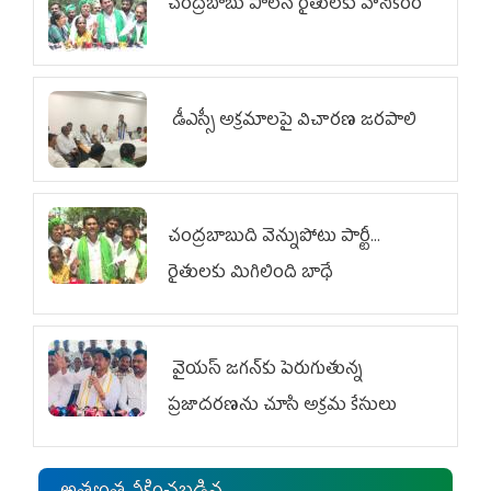
చంద్రబాబు పాలన రైతులకు హానికరం
డీఎస్సీ అక్రమాలపై విచారణ జరపాలి
చంద్రబాబుది వెన్నుపోటు పార్టీ...
రైతులకు మిగిలింది బాధే
వైయ‌స్ జగన్‌కు పెరుగుతున్న
ప్రజాదరణను చూసి అక్రమ కేసులు