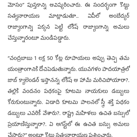
మోసం’’ పుస్తకాన్ని ఆవిష్కరించారు. ఈ సందర్భంగా కొట్టు
సత్యనారాయణ మాట్లాడుతూ.. ఏపీలో అంబేద్కర్
రాజ్యాంగాన్ని పక్కన పెట్టి లోకేష్ రాజ్యాంగాన్ని అమలు
చేస్తున్నారంటూ మండిపడ్డారు.
‘‘చంద్రబాబు 1 లక్ష 50 కోట్ల రూపాయలు అప్పు తెచ్చి తమ
యంత్రాంగానికి దోచిపెడుతున్నారు. యువగళం పాదయాత్రలో
జాబ్ క్యాలెండర్‌ ఇస్తానన్న లోకేష్ ఆ హామీ మరిచిపోయారా?.
తల్లికి వందనం పథకంపై కూటమి నాయకులు డబ్బులు
కోరుకుంటున్నారు. ఏడాది కూటమి పాలనలో స్త్రీ శక్తి పథకం
డబ్బులు ఎవరికీ వేశారు?. రాష్ట్ర మహిళలు ఉచిత బస్సులో
ప్రయాణిస్తున్నారా?. ఏ ఆగస్ట్‌లో ఈ ఉచిత బస్సు అమలు
చేస్తారు?’’ అంటూ కొట్టు సత్యనారాయణ ప్రశ్నించారు.