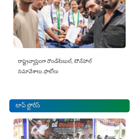
రాష్ట్రవ్యాప్తంగా రౌండ్‌టేబుల్‌, టౌన్‌హాల్‌
సమావేశాలు..ఫొటోలు
టాప్ స్టోరీస్