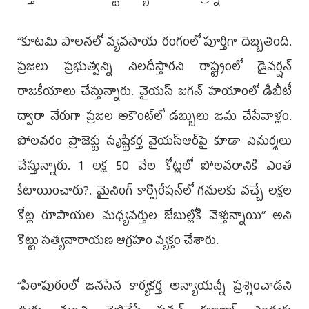
‘‘కూటమి పాలనలో వ్యవసాయ రంగంలో పూర్తిగా దెబ్బతింది.
ప్రజలు ప్రభుత్వన్ని నిలదీస్తారని రాష్ట్రంలో డైవర్షన్
రాజకీయాలు చేస్తున్నారు. వైయ‌స్‌ జగన్ హయాంలో డీబీటీ
ద్వారా నేరుగా ప్రజల అకౌంట్‌లో డబ్బులు జమ చేసేవాళ్లం.
పోలవరం ప్రాజెక్టు సృష్టికర్త వైయ‌స్ఆర్‌పై కూడా విమర్శలు
చేస్తున్నారు. 1 లక్ష 50 వేల కోట్లలో పోలవరానికి ఎంత
కేటాయించారు?. మైనింగ్ కార్పొరేషన్‌లో గనులకు వచ్చే లక్షల
కోట్ల రూపాయల మధ్యవర్తుల జేబుల్లోకి వెళ్తున్నాయి’’ అని
కొట్టు సత్యనారాయణ ఆగ్రహం వ్యక్తం చేశారు.
‘‘పిఠాపురంలో జనసేన కార్యకర్త అన్యాయన్నీ ప్రశ్నించాడని