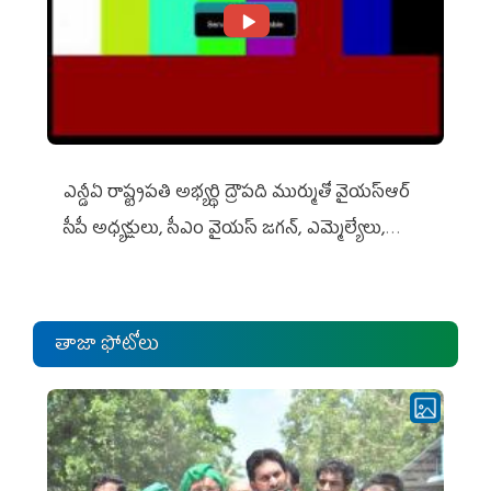
ఎన్డీఏ రాష్ట్ర‌ప‌తి అభ్య‌ర్థి ద్రౌప‌ది ముర్ముతో వైయ‌స్ఆర్
సీపీ అధ్య‌క్షులు, సీఎం వైయ‌స్ జ‌గ‌న్, ఎమ్మెల్యేలు,
ఎంపీల స‌మావేశం
తాజా ఫోటోలు