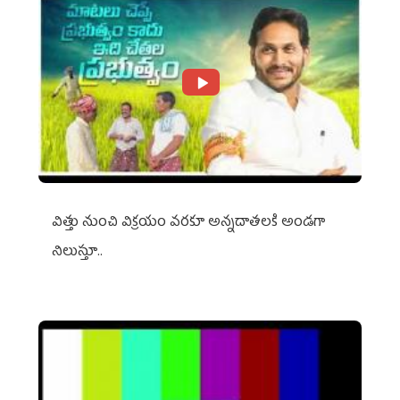
విత్తు నుంచి విక్రయం వరకూ అన్నదాతలకి అండగా
నిలుస్తూ..