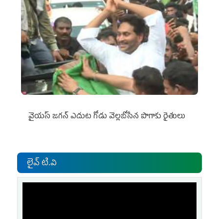
వైయ‌స్‌ జగన్ ఎదుట గోడు వెల్లబోసిన పొగాకు రైతులు
లైవ్ టి.వి