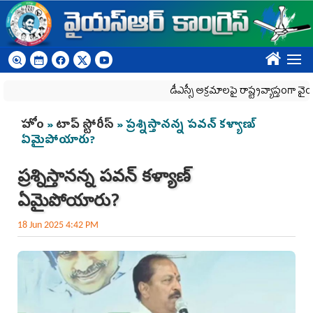
Skip to main content
????
డీఎస్సీ అక్రమాలపై రాష్ట్రవ్యాప్తంగా వైయ‌స్ఆర్‌సీ
You are here
హోం
»
టాప్ స్టోరీస్
» ప్రశ్నిస్తానన్న పవన్ కళ్యాణ్
ఏమైపోయారు?
ప్రశ్నిస్తానన్న పవన్ కళ్యాణ్
ఏమైపోయారు?
18 Jun 2025 4:42 PM