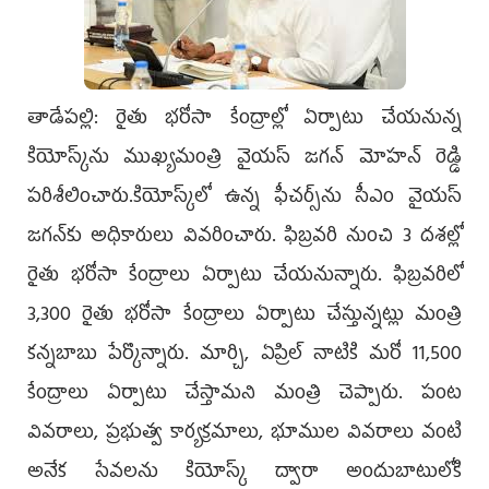
తాడేపల్లి: రైతు భరోసా కేంద్రాల్లో ఏర్పాటు చేయనున్న
కియోస్క్‌ను ముఖ్యమంత్రి వైయస్‌ జగన్‌ మోహన్‌ రెడ్డి
పరిశీలించారు.కియోస్క్‌లో ఉన్న ఫీచర్స్‌ను సీఎం వైయస్‌
జగన్‌కు అధికారులు వివరించారు. ఫిబ్రవరి నుంచి 3 దశల్లో
రైతు భరోసా కేంద్రాలు ఏర్పాటు చేయనున్నారు. ఫిబ్రవరిలో
3,300 రైతు భరోసా కేంద్రాలు ఏర్పాటు చేస్తున్నట్లు మంత్రి
కన్నబాబు పేర్కొన్నారు. మార్చి, ఏప్రిల్‌ నాటికి మరో 11,500
కేంద్రాలు ఏర్పాటు చేస్తామని మంత్రి చెప్పారు. పంట
వివరాలు, ప్రభుత్వ కార్యక్రమాలు, భూముల వివరాలు వంటి
అనేక సేవలను కియోస్క్‌ ద్వారా అందుబాటులోకి