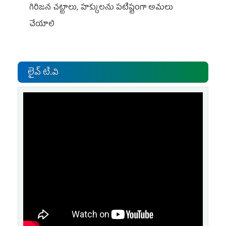
గిరిజన చట్టాలు, హక్కులను పటిష్టంగా అమలు
చేయాలి
లైవ్ టి.వి