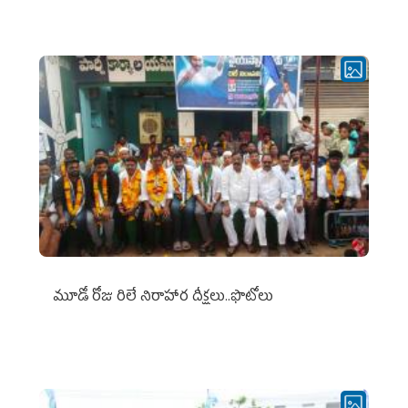
మూడో రోజు రిలే నిరాహార దీక్షలు..ఫొటోలు