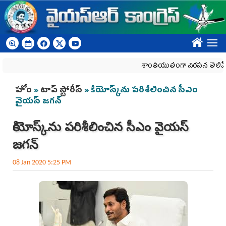
Skip to main content
????
శాంతియుతంగా నిరసన తెలిపే హక్కును
You are here
హోం
»
టాప్ స్టోరీస్
» కియోస్క్‌ను పరిశీలించిన సీఎం
వైయస్‌ జగన్‌
కియోస్క్‌ను పరిశీలించిన సీఎం వైయస్‌
జగన్‌
08 Jan 2020 5:25 PM