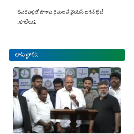
దేవరపల్లిలో పొగాకు రైతులతో వైయస్ జగన్ భేటీ
..ఫొటోలు2
టాప్ స్టోరీస్