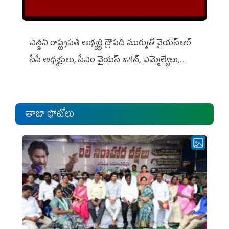
ఎన్డీఏ రాష్ట్ర‌ప‌తి అభ్య‌ర్థి ద్రౌప‌ది ముర్ముతో వైయ‌స్ఆర్
సీపీ అధ్య‌క్షులు, సీఎం వైయ‌స్ జ‌గ‌న్, ఎమ్మెల్యేలు,
ఎంపీల స‌మావేశం
తాజా ఫోటోలు