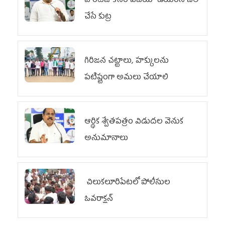
హెరిటేజ్ కోసం విజయా డెయిరీని బలి
చేసే కుట్ర‌
గిరిజన చట్టాలు, హక్కులను
పటిష్టంగా అమలు చేయాలి
ఆర్థిక శ్వేతపత్రం విడుదల వెనుక
అనుమానాలు
చిలుక‌లూరిపేట‌లో పోలీసుల
ఓవ‌రాక్ష‌న్‌