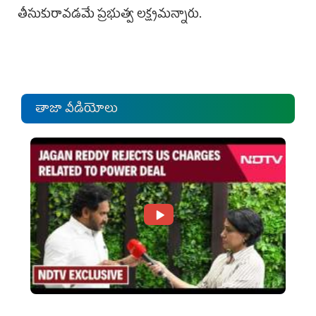
తీసుకురావడమే ప్రభుత్వ లక్ష్యమన్నారు.
తాజా వీడియోలు