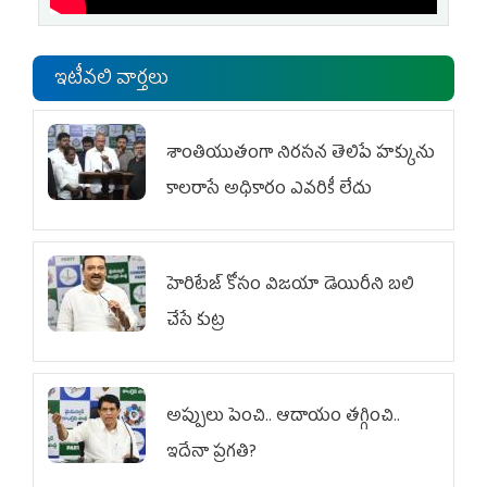
ఇటీవలి వార్తలు
శాంతియుతంగా నిరసన తెలిపే హక్కును
కాలరాసే అధికారం ఎవరికీ లేదు
హెరిటేజ్ కోసం విజయా డెయిరీని బలి
చేసే కుట్ర‌
అప్పులు పెంచి.. ఆదాయం తగ్గించి..
ఇదేనా ప్రగతి?