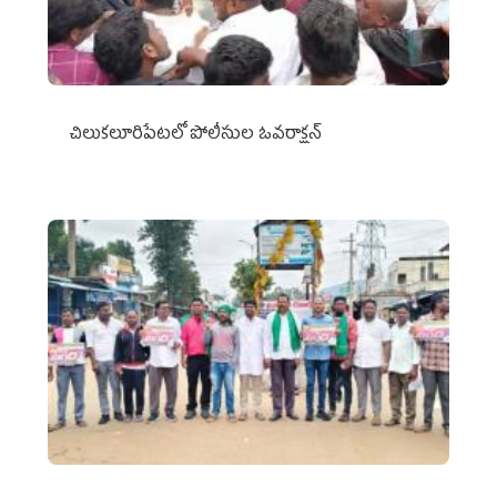
చిలుక‌లూరిపేట‌లో పోలీసుల ఓవ‌రాక్ష‌న్‌