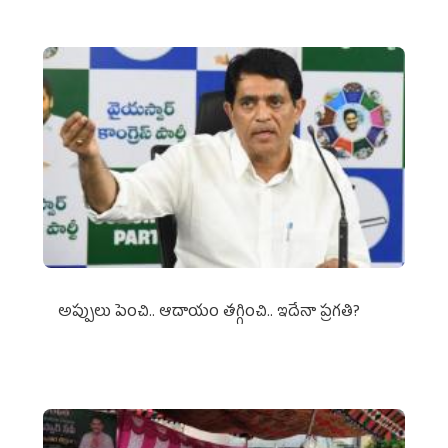
అప్పులు పెంచి.. ఆదాయం తగ్గించి.. ఇదేనా ప్రగతి?