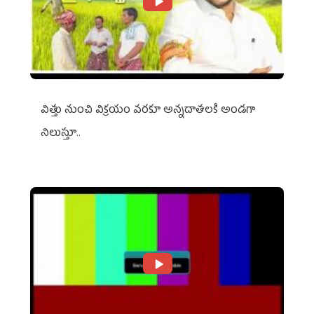
విత్తు నుంచి విక్రయం వరకూ అన్నదాతలకి అండగా
నిలుస్తూ..