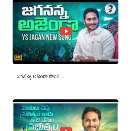
జగనన్న అజెండా సాంగ్….