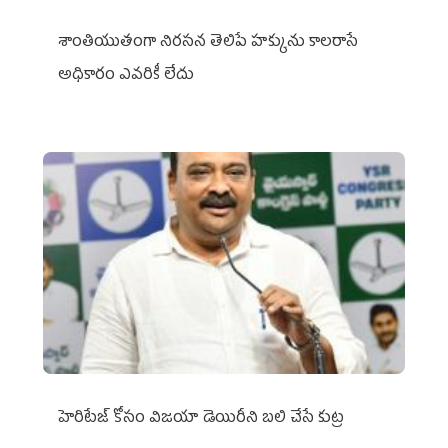
శాంతియుతంగా నిరసన తెలిపే హక్కును కాలరాసే
అధికారం ఎవరికీ లేదు
హెరిటేజ్ కోసం విజయా డెయిరీని బలి చేసే కుట్ర‌