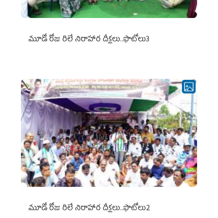
మూడో రోజు రిలే నిరాహార దీక్షలు..ఫొటోలు3
మూడో రోజు రిలే నిరాహార దీక్షలు..ఫొటోలు2