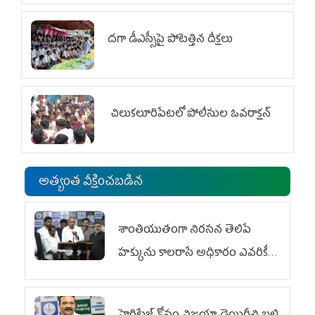
దగా డీఎస్సీపై పోటెత్తిన దీక్షలు
చిలుక‌లూరిపేట‌లో పోలీసుల ఓవ‌రాక్ష‌న్‌
అత్యంత వీక్షించబడిన
శాంతియుతంగా నిరసన తెలిపే
హక్కును కాలరాసే అధికారం ఎవరికీ
లేదు