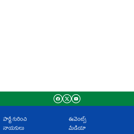
పార్టీ గురించి
ఈవెంట్స్
నాయకులు
మీడియా