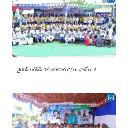
వైయ‌స్ఆర్‌సీపీ రిలే నిరాహార దీక్షలు..ఫొటోలు 2