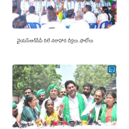
వైయ‌స్ఆర్‌సీపీ రిలే నిరాహార దీక్షలు..ఫొటోలు