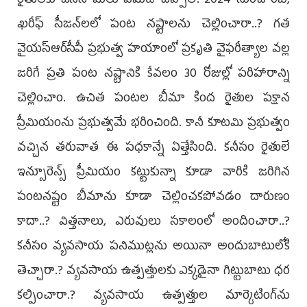
రైతులకు చేసిన మేలు ఏమిటో చెప్పాలి. 2024 నుంచి రబీ,
ఖరీఫ్‌ సీజన్‌లలో పంట నష్టాలను చెల్లించారా..? గత
వైయస్ఆర్‌సీపీ ప్రభుత్వ హయాంలో ప్రకృతి వైఫరీత్యాల వల్ల
జరిగే ప్రతి పంట నష్టానికి కేవలం 30 రోజుల్లో పరిహారాన్ని
చెల్లించాం. ఉచిత పంటల బీమా కింద రైతుల పక్షాన
ప్రీమియంను ప్రభుత్వమే భరించింది. కానీ కూటమి ప్రభుత్వం
వచ్చిన తరువాత ఈ పధకాన్నే ఏత్తేసింది. కనీసం రైతులే
ఇన్సూరెన్స్ ప్రీమియం కట్టుకున్నా కూడా వారికి జరిగిన
పంటనష్టం బీమాను కూడా చెల్లించకపోవడం దారుణం
కాదా..? విత్తనాలు, ఎరువులు సకాలంలో అందించారా..?
కనీసం వ్యవసాయ పనిముట్లను అయినా అందుబాటులోకి
తెచ్చారా.? వ్యవసాయ ఉత్పత్తులకు ఎక్కడైనా గిట్టుబాటు ధర
కల్పించారా.? వ్యవసాయ ఉత్పత్తుల మార్కెటింగ్‌ను