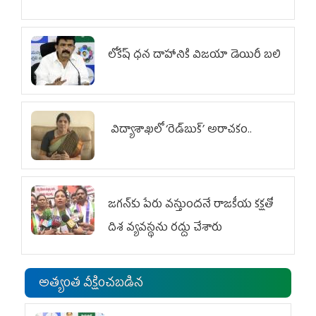
లోకేష్ ధ‌న దాహానికి విజ‌యా డెయిరీ బ‌లి
విద్యాశాఖలో ‘రెడ్‌బుక్’ అరాచకం..
జగన్‌కు పేరు వస్తుందనే రాజకీయ కక్షతో
దిశ వ్య‌వ‌స్థ‌ను రద్దు చేశారు
అత్యంత వీక్షించబడిన