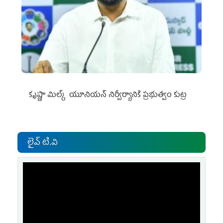
కృష్ణా మిల్క్‌ యూనియన్‌ నిర్వీర్యానికి ప్రభుత్వం కుట్ర
లైవ్ టి.వి