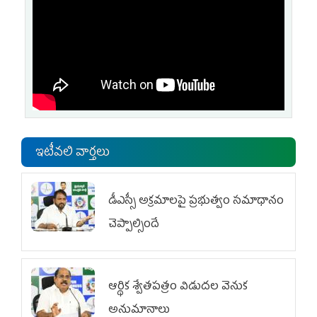
ఇటీవలి వార్తలు
డీఎస్సీ అక్రమాలపై ప్రభుత్వం సమాధానం
చెప్పాల్సిందే
ఆర్థిక శ్వేతపత్రం విడుదల వెనుక
అనుమానాలు