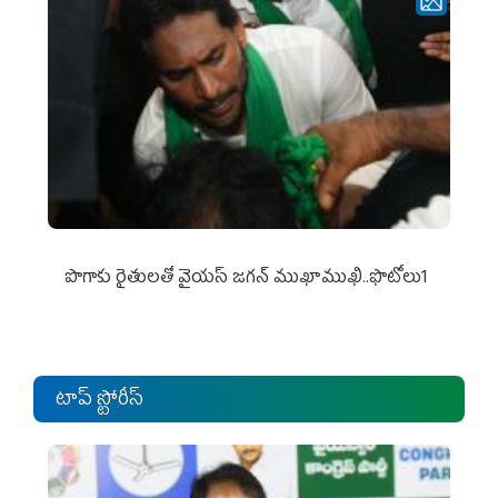
పొగాకు రైతుల‌తో వైయ‌స్ జ‌గ‌న్ ముఖాముఖి..ఫొటోలు1
టాప్ స్టోరీస్