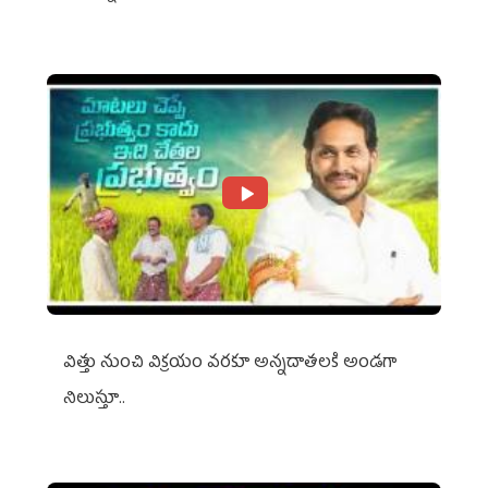
విత్తు నుంచి విక్రయం వరకూ అన్నదాతలకి అండగా
నిలుస్తూ..