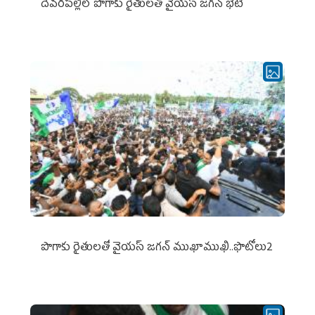
దేవరపల్లిలో పొగాకు రైతులతో వైయస్ జగన్ భేటీ
పొగాకు రైతుల‌తో వైయ‌స్ జ‌గ‌న్ ముఖాముఖి..ఫొటోలు2