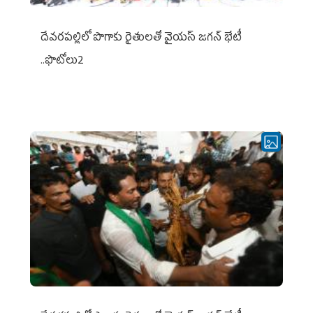
దేవరపల్లిలో పొగాకు రైతులతో వైయస్ జగన్ భేటీ
..ఫొటోలు2