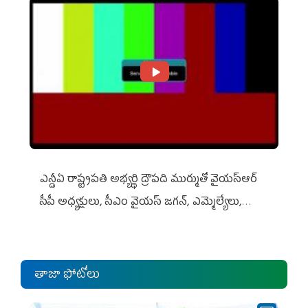
ఎన్డీఏ రాష్ట్ర‌ప‌తి అభ్య‌ర్థి ద్రౌప‌ది ముర్ముతో వైయ‌స్ఆర్
సీపీ అధ్య‌క్షులు, సీఎం వైయ‌స్ జ‌గ‌న్, ఎమ్మెల్యేలు,
ఎంపీల స‌మావేశం
తాజా ఫోటోలు