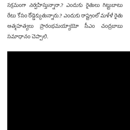
సక్రమంగా నిర్వహిస్తున్నారా.? ఎందుకు రైతులు గిట్టుబాటు
రేటు కోసం రోడ్డెక్కుతున్నారు.? ఎందుకు రాష్ట్రంలో మళ్ళీ రైతు
ఆత్మహత్యలు ప్రారంభమయ్యాయో సీఎం చంద్రబాబు
సమాధానం చెప్పాలి.