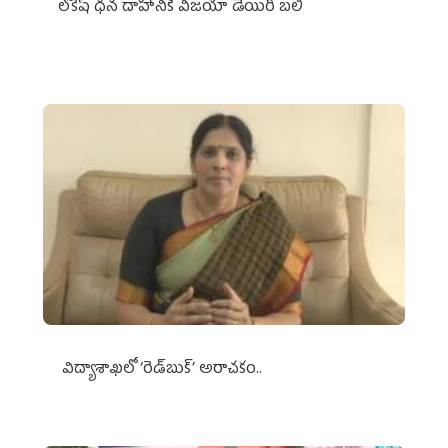
లోకేష్ ధ‌న దాహానికి విజ‌యా డెయిరీ బ‌లి
విద్యాశాఖలో ‘రెడ్‌బుక్’ అరాచకం..