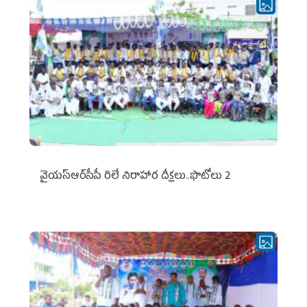
వైయ‌స్ఆర్‌సీపీ రిలే నిరాహార దీక్షలు..ఫొటోలు 2