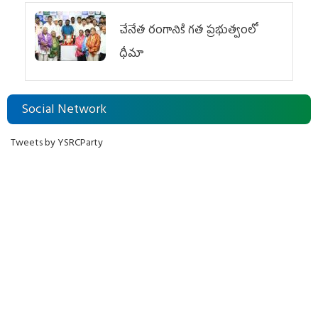
చేనేత రంగానికి గత ప్రభుత్వంలో
ధీమా
Social Network
Tweets by YSRCParty