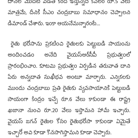
దానిలో మొదటి విడత కింద ఇస్తున్నది కేవలం రూ.5 వేలు
మాత్రమే, దీనికి సీఎం చంద్రబాబు సమాధానం చెప్పాలని
డిమాండ్ చేశారు. ఇంకా ఆయనేమన్నారంటే...
రైతు భరోసాను ప్రకటించి రైతులకు పెట్టుబడి సాయంను
అందించడం అనేది వైయస్ఆర్‌సీపీ ప్రభుత్వంలో
ప్రారంభించాం. కూటమి ప్రభుత్వం ఏర్పడిన తరువాత దాని
పేరు అన్నదాత సుఖీభవ అంటూ మార్చారు. ఎన్నికలకు
ముందు చంద్రబాబు ప్రతి రైతుకు వ్యవసాయానికి పెట్టుబడి
సాయంగా కేంద్రం ఇచ్చే రూ.6 వేలు కాకుండా ఈ రాష్ట్ర
ఖజానా నుంచి రూ.20 వేలు ఇస్తామని హామీ ఇచ్చారు.
వైయస్ జగన్ రైతుల కోసం రైతుభరోసా కాకుండా ఏమైతే
ఇచ్చారో అవి కూడా కొనసాగిస్తామని కూడా చెప్పారు.