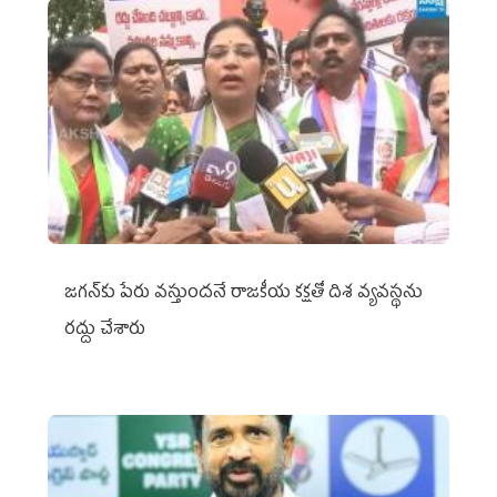
జగన్‌కు పేరు వస్తుందనే రాజకీయ కక్షతో దిశ వ్య‌వ‌స్థ‌ను
రద్దు చేశారు