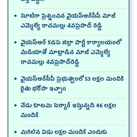
చిత్తశుద్ది..?
సూటిగా ప్రశ్నించిన వైయస్ఆర్‌సీపీ మాజీ
ఎమ్మెల్యే రాచమల్లు శివప్రసాద్‌ రెడ్డి
వైయస్ఆర్‌ కడప జిల్లా పార్టీ కార్యాలయంలో
మీడియాతో మాట్లాడిన మాజీ ఎమ్మెల్యే
రాచమల్లు శివప్రసాద్‌రెడ్డి
వైయస్ఆర్‌సీపీ ప్రభుత్వంలో 53 లక్షల మందికి
రైతు భరోసా ఇచ్చాం
నేడు కూటమి సర్కార్ ఇస్తున్నది 46 లక్షల
మందికే
మిగిలిన ఏడు లక్షల మందికి ఎందుకు