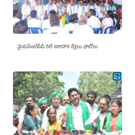
వైయ‌స్ఆర్‌సీపీ రిలే నిరాహార దీక్షలు..ఫొటోలు