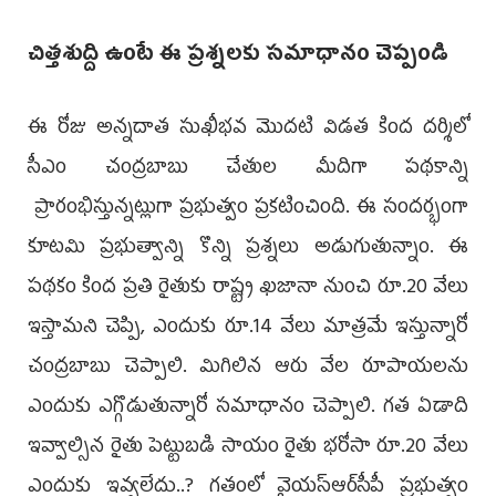
చిత్తశుద్ది ఉంటే ఈ ప్రశ్నలకు సమాధానం చెప్పండి
ఈ రోజు అన్నదాత సుఖీభవ మొదటి విడత కింద దర్శిలో
సీఎం చంద్రబాబు చేతుల మీదిగా పథకాన్ని
ప్రారంభిస్తున్నట్లుగా ప్రభుత్వం ప్రకటించింది. ఈ సందర్భంగా
కూటమి ప్రభుత్వాన్ని కొన్ని ప్రశ్నలు అడుగుతున్నాం. ఈ
పథకం కింద ప్రతి రైతుకు రాష్ట్ర ఖజానా నుంచి రూ.20 వేలు
ఇస్తామని చెప్పి, ఎందుకు రూ.14 వేలు మాత్రమే ఇస్తున్నారో
చంద్రబాబు చెప్పాలి. మిగిలిన ఆరు వేల రూపాయలను
ఎందుకు ఎగ్గొడుతున్నారో సమాధానం చెప్పాలి. గత ఏడాది
ఇవ్వాల్సిన రైతు పెట్టుబడి సాయం రైతు భరోసా రూ.20 వేలు
ఎందుకు ఇవ్వలేదు..? గతంలో వైయస్ఆర్‌సీపీ ప్రభుత్వం