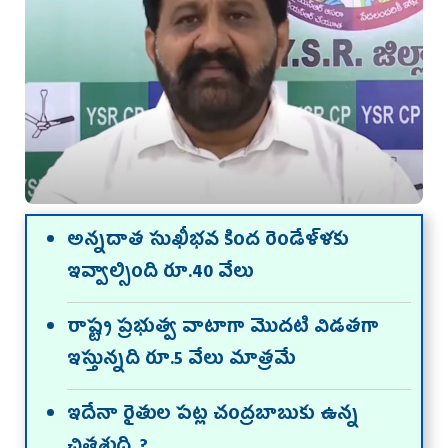
అన్నదాత సుఖీభవ కింద రెండేళ్ళకు
ఇవ్వాల్సింది రూ.40 వేలు
రాష్ట్ర ప్రభుత్వ వాటాగా మొదటి విడతగా
ఇస్తున్నది రూ.5 వేలు మాత్రమే
ఇదేనా రైతుల పట్ల చంద్రబాబుకు ఉన్న