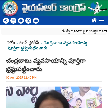
Skip to main content
????
డీఎస్సీ అక్రమాలపై ప్రభుత్వం సమాధానం చెప్ప
You are here
హోం
»
టాప్ స్టోరీస్
» చంద్రబాబు వ్యవసాయాన్ని
పూర్తిగా భ్రష్టుపట్టించారు
చంద్రబాబు వ్యవసాయాన్ని పూర్తిగా
భ్రష్టుపట్టించారు
02 Aug 2025 12:40 PM