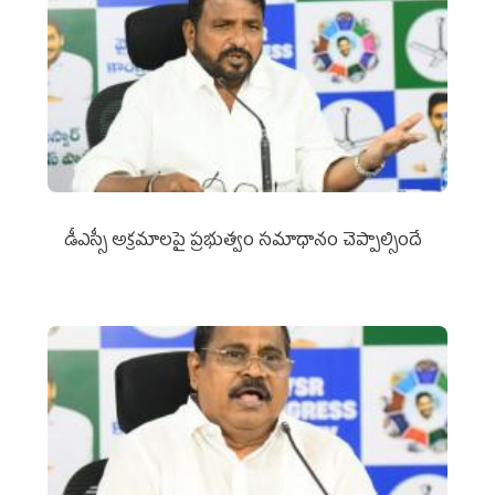
డీఎస్సీ అక్రమాలపై ప్రభుత్వం సమాధానం చెప్పాల్సిందే