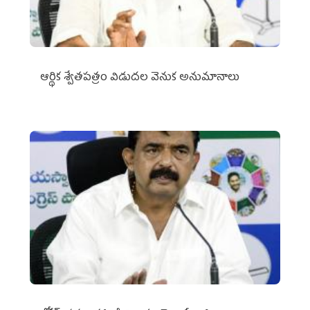
ఆర్థిక శ్వేతపత్రం విడుదల వెనుక అనుమానాలు