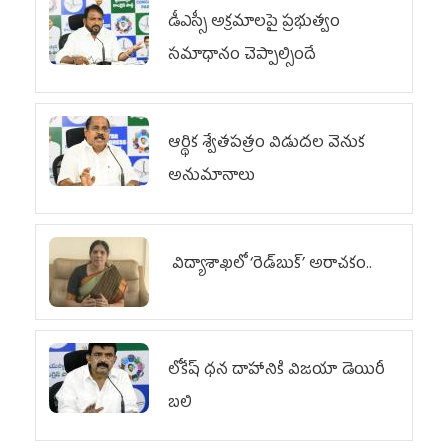
డీఎస్సీ అక్రమాలపై ప్రభుత్వం
సమాధానం చెప్పాల్సిందే
ఆర్థిక శ్వేతపత్రం విడుదల వెనుక
అనుమానాలు
విద్యాశాఖలో ‘రెడ్‌బుక్’ అరాచకం..
లోకేష్ ధ‌న దాహానికి విజ‌యా డెయిరీ
బ‌లి