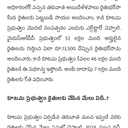
అధికారంలోకి వచ్చిన తరువాత అయిదేళ్ళపాటు రైతుభరోసా
కింద రైతులకు పెట్టుబడి సాయం అందించాం. కానీ కూటమి
ప్రభుత్వం మొదటి సంవత్సరం ఎందుకు ఎగ్గొట్టారో చెప్పాలి.
వైయస్ఆర్‌సీపీ ప్రభుత్వంలో 53 లక్షల మంది అర్హులైన
రైతులను గుర్తించి ఏటా రూ.13,500 చొప్పున రైతుభరోసాను
అందించారు. కానీ కూటమి ప్రభుత్వం కేవలం 46 లక్షల మంది
రైతులకే ఈ పథకాన్ని ఇస్తోంది. అంటే దాదాపు 7 లక్షల మంది
రైతులకు కోత విధించారు.
కూటమి ప్రభుత్వం రైతులకు చేసిన మేలు ఏదీ..?
కూటమి ప్రభుత్వం ఏర్పడిన తరువాత నుంచి ఇప్పటి వరకు