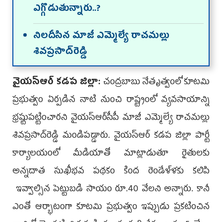
ఎగ్గొడుతున్నారు..?
నిలదీసిన మాజీ ఎమ్మెల్యే రాచమల్లు
శివప్రసాద్‌రెడ్డి
వైయస్ఆర్‌ కడప జిల్లా:
చంద్రబాబు నేతృత్వంలో కూటమి
ప్రభుత్వం ఏర్పడిన నాటి నుంచి రాష్ట్రంలో వ్యవసాయాన్ని
భ్రష్టుపట్టించారని వైయస్ఆర్‌సీపీ మాజీ ఎమ్మెల్యే రాచమల్లు
శివప్రసాద్‌రెడ్డి మండిపడ్డారు. వైయస్ఆర్ కడప జిల్లా పార్టీ
కార్యాలయంలో మీడియాతో మాట్లాడుతూ రైతులకు
అన్నదాత సుఖీభవ పథకం కింద రెండేళ్ళకు కలిపి
ఇవ్వాల్సిన పెట్టుబడి సాయం రూ.40 వేలని అన్నారు. కానీ
ఎంతో ఆర్భాటంగా కూటమి ప్రభుత్వం ఇప్పుడు ప్రకటించిన