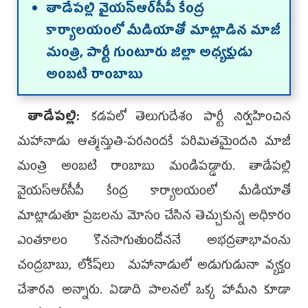
తాడేపల్లి వైయస్ఆర్‌సీపీ కేంద్ర
కార్యాలయంలో మీడియాతో మాట్లాడిన మాజీ
మంత్రి, పార్టీ గుంటూరు జిల్లా అధ్యక్షుడు
అంబటి రాంబాబు
తాడేపల్లి:
కడపలో తెలుగుదేశం పార్టీ నిర్వహించిన
మహానాడు ఆత్మస్తుతి-పరనిందకే పరిమితమైందని మాజీ
మంత్రి అంబటి రాంబాబు మండిపడ్డారు. తాడేపల్లి
వైయస్ఆర్‌సీపీ కేంద్ర కార్యాలయంలో మీడియాతో
మాట్లాడుతూ ప్రజలను మోసం చేసిన తెచ్చుకున్న అధికారం
ఎంతకాలం కొనసాగుతుందోననే అభద్రతాభావంను
చంద్రబాబు, లోకేష్‌లు మహానాడులో అడుగుడునా వ్యక్తం
చేశారని అన్నారు. ఏడాది పాలనలో ఒక్క హామీని కూడా