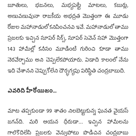
బూతులు, భజనలు, మభ్యపెట్టే మాటలు, కబుర్లు,
అణువణువునా రాజకీయ అభద్రత మొత్తంగా ఈ మూడు
రోజుల మహానాడులో కనిపించనవి ఇవే. మహానాడులో తాము
ప్రజలకు ఇచ్చిన సూపర్ సిక్స్, సూపర్ సెవెన్ సహా మొత్తంగా
143 హామీల్లో కనీసం మూడింటి గురించి కూడా తాము
నెరవేర్చాము అని చెప్పలేకపోయారు. ఏడాది కాలంలో నేను
ఇది చేశానని చెప్పుకోలేని దౌర్భగ్యపు పరిస్థితి చంద్రబాబుది.
ఎవరిది హీరోయిజం...
మాట తప్పకుండా 99 శాతం నిలబెట్టుకున్న ఘనత వైయస్
జగన్‌ది. మరి ఆయన ధీరుడా… ఇచ్చిన హామీలను
గాలికొదిలేసి ప్రజలకు వెన్నుపోటు పొడిచిన చంద్రబాబు