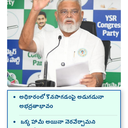
అధికారంలో కొనసాగడంపై అడుగడునా
అభద్రతాభావం
ఒక్క హామీ అయినా నెరవేర్చామని