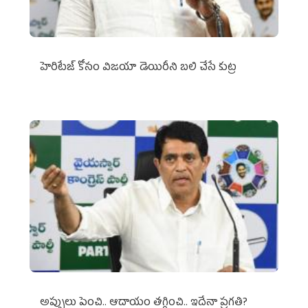
హెరిటేజ్ కోసం విజయా డెయిరీని బలి చేసే కుట్ర‌
అప్పులు పెంచి.. ఆదాయం తగ్గించి.. ఇదేనా ప్రగతి?