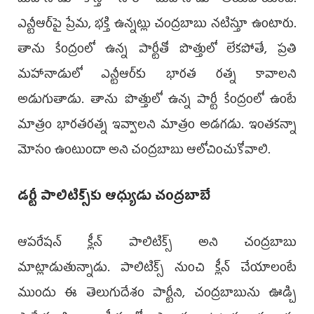
ఎన్టీఆర్‌పై ప్రేమ, భక్తి ఉన్నట్లు చంద్రబాబు నటిస్తూ ఉంటారు.
తాను కేంద్రంలో ఉన్న పార్టీతో పొత్తులో లేకపోతే, ప్రతి
మహానాడులో ఎన్టీఆర్‌కు భారత రత్న కావాలని
అడుగుతాడు. తాను పొత్తులో ఉన్న పార్టీ కేంద్రంలో ఉంటే
మాత్రం భారతరత్న ఇవ్వాలని మాత్రం అడగడు. ఇంతకన్నా
మోసం ఉంటుందా అని చంద్రబాబు ఆలోచించుకోవాలి.
డర్టీ పాలిటిక్స్‌కు ఆధ్యుడు చంద్రబాబే
ఆపరేషన్ క్లీన్ పాలిటిక్స్ అని చంద్రబాబు
మాట్లాడుతున్నాడు. పాలిటిక్స్ నుంచి క్లీన్ చేయాలంటే
ముందు ఈ తెలుగుదేశం పార్టీని, చంద్రబాబును ఊడ్చి