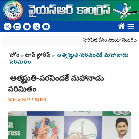
Skip to main content
????
హెరిటేజ్ కోసం విజయా డెయిరీని బలి చేసే కు
You are here
హోం
»
టాప్ స్టోరీస్
» ఆత్మస్తుతి-పరనిందకే మహానాడు
పరిమితం
ఆత్మస్తుతి-పరనిందకే మహానాడు
పరిమితం
30 May 2025 5:54 PM