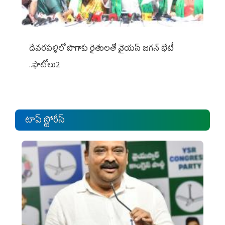
దేవరపల్లిలో పొగాకు రైతులతో వైయస్ జగన్ భేటీ
..ఫొటోలు2
టాప్ స్టోరీస్