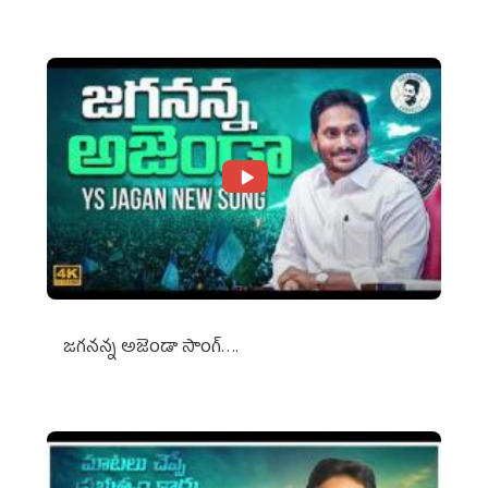
జగనన్న అజెండా సాంగ్….