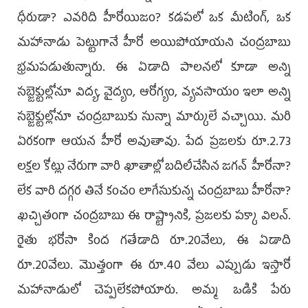
ధీరుడా? ఎవరిది హీరోయిజం? కడపలో ఒక మీటింగ్, ఒక
మహానాడు పెట్టుగానే హీరో అయిపోయాయని చంద్రబాబు
భ్రమపడుతున్నారు. ఈ ఏడాది పాలనలో కూడా అన్ని
సబ్జెక్టుల్లోనూ విద్య, వైద్యం, ఆరోగ్యం, వ్యవసాయం ఇలా అన్ని
సబ్జెక్టుల్లోనూ చంద్రబాబుకు సున్నా మార్కులే వచ్చాయి. మరి
ఏరకంగా ఆయన హీరో అవుతావు. పేద ప్రజలకు రూ.2.73
లక్షల కోట్లు నేరుగా వారి ఖాతాల్లో బదిలీచేసిన జగన్ హీరోనా?
లేక వారి దగ్గర తినే కంచం లాగేసుకున్న చంద్రబాబు హీరోనా?
ఖచ్చితంగా చంద్రబాబు ఈ రాష్ట్రానికి, ప్రజలకు పక్కా విలన్.
రైతు భరోసా కింద గతేడాది రూ.20వేలు, ఈ ఏడాది
రూ.20వేలు. మొత్తంగా ఈ రూ.40 వేలు ఎప్పుడు ఇస్తారో
మహానాడులో చెప్పలేకపోయారు. అమ్మ ఒడికి పేరు