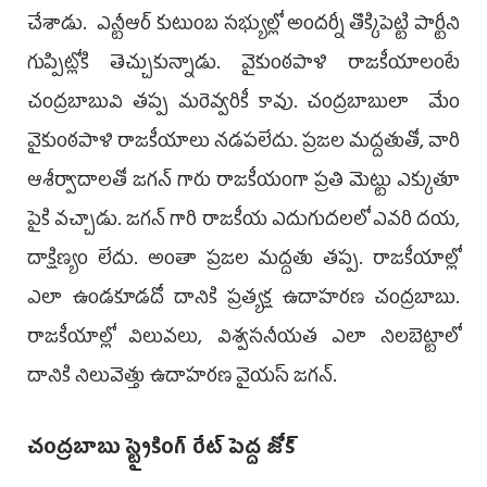
చేశాడు. ఎన్టీఆర్ కుటుంబ సభ్యుల్లో అందర్నీ తొక్కిపెట్టి పార్టీని
గుప్పిట్లోకి తెచ్చుకున్నాడు. వైకుంఠపాళి రాజకీయాలంటే
చంద్రబాబువి తప్ప మరెవ్వరికీ కావు. చంద్రబాబులా మేం
వైకుంఠపాళి రాజకీయాలు నడపలేదు. ప్రజల మద్దతుతో, వారి
ఆశీర్వాదాలతో జగన్ గారు రాజకీయంగా ప్రతి మెట్టు ఎక్కుతూ
పైకి వచ్చాడు. జగన్ గారి రాజకీయ ఎదుగుదలలో ఎవరి దయ,
దాక్షిణ్యం లేదు. అంతా ప్రజల మద్దతు తప్ప. రాజకీయాల్లో
ఎలా ఉండకూడదో దానికి ప్రత్యక్ష ఉదాహరణ చంద్రబాబు.
రాజకీయాల్లో విలువలు, విశ్వసనీయత ఎలా నిలబెట్టాలో
దానికి నిలువెత్తు ఉదాహరణ వైయస్ జగన్.
చంద్రబాబు స్ట్రైకింగ్ రేట్‌ పెద్ద జోక్