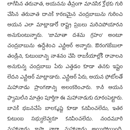
లాగేసిన తరువాత, ఆయనను తీవ్రంగా మానసిక క్షోభకు గురి
చేసిన తరువాత దానికి కారణమైన చంద్రబాబును గురించి
ఆయన ఎలా మాట్లాడారో రాష్ట్ర ప్రజలు మరిచిపోయారని
అనుకుంటున్నారు. 'జామాతా దశమ గ్రహం' అంటూ
చంద్రబాబును ఉద్దేశించి ఎన్టీఆర్ అన్నారు. ఔరంగజేబులా
తండ్రిని, కుటుంబాన్ని నాశనం చేసి రాజకీయాల్లోకి రావాలని
అనుకున్న చంద్రబాబు పేరు ఎత్తడం కూడా తనకు ఇష్టం
లేదని ఎన్టీఆర్ మాట్లాడారు. ఎన్టీఆర్ పేరు, ఆయన ఫోటోలతో
మహానాడు ప్రాంగణాన్ని అలంకరించారు. కానీ ఆయన
ఫ్యామిలీని మాత్రం పూర్తిగా ఈ మహానాడుకు దూరంపెట్టారు.
బావకి భజనచేసే బాలకృష్ణ కూడా కనిపించలేదు, ఇతర
కుటుంబ సభ్యులెవ్వరూ కనిపించలేదు. నందమూరి
మహానాడు కాస్తా నారా మహానాడు అయిపోయింది.