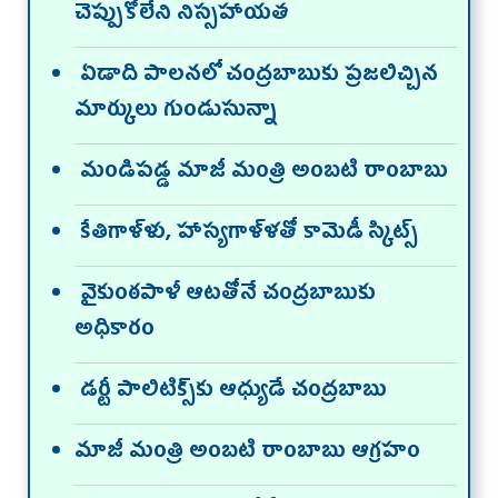
చెప్పుకోలేని నిస్సహాయత
ఏడాది పాలనలో చంద్రబాబుకు ప్రజలిచ్చిన
మార్కులు గుండుసున్నా
మండిపడ్డ మాజీ మంత్రి అంబటి రాంబాబు
కేతిగాళ్ళు, హాస్యగాళ్ళతో కామెడీ స్కిట్స్
వైకుంఠపాళీ ఆటతోనే చంద్రబాబుకు
అధికారం
డర్టీ పాలిటిక్స్‌కు ఆధ్యుడే చంద్రబాబు
మాజీ మంత్రి అంబటి రాంబాబు ఆగ్రహం