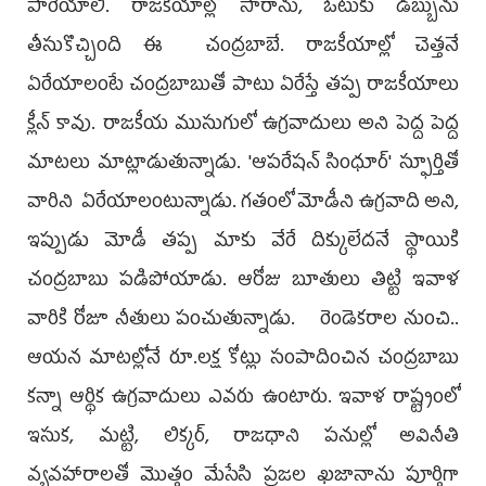
పారేయాలి. రాజకీయాల్లో సారాను, ఓటుకు డబ్బును
తీసుకొచ్చింది ఈ చంద్రబాబే. రాజకీయాల్లో చెత్తనే
ఏరేయాలంటే చంద్రబాబుతో పాటు ఏరేస్తే తప్ప రాజకీయాలు
క్లీన్ కావు. రాజకీయ ముసుగులో ఉగ్రవాదులు అని పెద్ద పెద్ద
మాటలు మాట్లాడుతున్నాడు. 'ఆపరేషన్ సింధూర్' స్ఫూర్తితో
వారిని ఏరేయాలంటున్నాడు. గతంలో మోడీని ఉగ్రవాది అని,
ఇప్పుడు మోడీ తప్ప మాకు వేరే దిక్కులేదనే స్థాయికి
చంద్రబాబు పడిపోయాడు. ఆరోజు బూతులు తిట్టి ఇవాళ
వారికి రోజూ నీతులు పంచుతున్నాడు. రెండెకరాల నుంచి..
ఆయన మాటల్లోనే రూ.లక్ష కోట్లు సంపాదించిన చంద్రబాబు
కన్నా ఆర్థిక ఉగ్రవాదులు ఎవరు ఉంటారు. ఇవాళ రాష్ట్రంలో
ఇసుక, మట్టి, లిక్కర్, రాజధాని పనుల్లో అవినీతి
వ్యవహారాలతో మొత్తం మేసేసి ప్రజల ఖజానాను పూర్తిగా