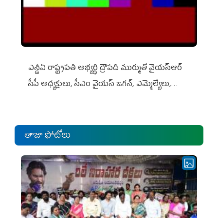
ఎన్డీఏ రాష్ట్ర‌ప‌తి అభ్య‌ర్థి ద్రౌప‌ది ముర్ముతో వైయ‌స్ఆర్
సీపీ అధ్య‌క్షులు, సీఎం వైయ‌స్ జ‌గ‌న్, ఎమ్మెల్యేలు,
ఎంపీల స‌మావేశం
తాజా ఫోటోలు