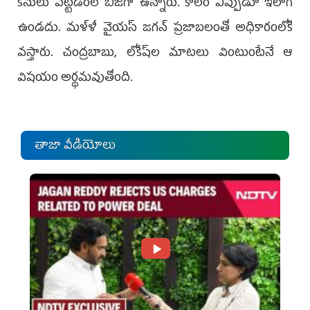
కేసులు పెట్టడంలో బిజీగా ఉన్నారు. కాలం ఎప్పుడూ ఇలాగే
ఉండదు. మళ్ళీ వైయస్ జగన్ ప్రజాబలంతో అధికారంలోకి
వస్తారు. చంద్రబాబు, లోకేష్‌ల మాటలు వింటుంటేనే ఆ
విషయం అర్థమవుతోంది.
తాజా వీడియోలు