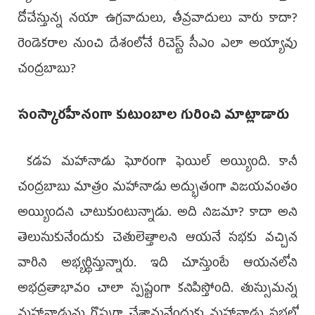
దోచేస్తున్న నయా ఉగ్రవాదులు, తీవ్రవాదులు వారు కాదా?
రెండెకరాల నుంచి దేశంలోనే రిచెస్ట్ సీఎం ఎలా అయ్యావు
చంద్రబాబు?
సంస్కారహీనంగా కుటుంబాల గురించి మాట్లాడారు
కడప మహానాడు ఘోరంగా ఫెయిల్ అయ్యింది. కానీ
చంద్రబాబు మాత్రం మహానాడు అద్భుతంగా విజయవంతం
అయ్యిందని చాటుకుంటున్నాడు. అది నిజమా? కాదా అని
తెలుసుకునేందుకు చెతులెత్తాలని ఆయనే సభకు వచ్చిన
వారిని అభ్యర్థిస్తున్నారు. ఇది చూస్తుంటే ఆయనలోని
అభద్రతాభావం చాలా స్పష్టంగా కనిపిస్తోంది. తుస్సుమన్న
మహానాడును గొప్పగా చేశామనేందుకు మహానాడు సభలో