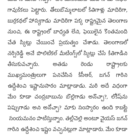
గావుకేకలు పెట్టారు. తోలుబొమ్మలాటలో కేతిగాళ్లు మాదిరిగా,
బుర్రకథలో హాస్యగాడు మాదిరిగా పక్క రాష్ట్రమైన తెలంగాణ
నుంచి, ఈ రాష్ట్రంలో బాధ్యత లేని, ఫెయిలైన కొంతమంది
చేత స్కిట్లు చేయించే ప్రయత్నం చేశాడు. తెలంగాణలో
నర్సిరెడ్డి అనే పొలిటికల్ మీటింగ్స్‌లో స్కిట్లు చేసే కేతిగాడిని
తీసుకువచ్చారు. అతడు రెండు రాష్ట్రాలకు
ముఖ్యమంత్రులుగా పనిచేసిన కేసీఆర్‌, జగన్‌ గారిని
ఉద్దేశించి ఇష్టానుసారం మాట్లాడాడు. మరి అదే విధంగా
మేం కూడా చంద్రబాబును బొల్లిగాడు అనొచ్చా?, లోకేష్‌ను
పప్పుగాడు అని అనోచ్చా? మాకు సంస్కారం ఉంది కాబట్టే
సంయమనం పాటిస్తున్నాం. తల్లీచెల్లి అంటూ వైయస్ జగన్‌
గారిని ఉద్దేశించి ఇష్టం వచ్చినట్లుగా మాట్లాడారు. మేం కూడా