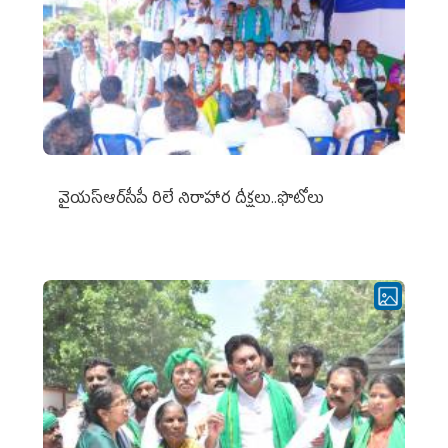
వైయ‌స్ఆర్‌సీపీ రిలే నిరాహార దీక్షలు..ఫొటోలు