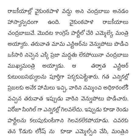
రాజకీయాల్లో వైకుంఠపాళి వద్దు అని చంద్రబాబు అనడం
హాస్యాస్పదంగా ఉంది. వైకుంఠపాళి రాజకీయాలు
చంద్రబాబువే. మొదట కాంగ్రెస్ పార్టీలో చేరి ఎమ్మెల్యే, మంత్రి
అయ్యారు. తరువాత మామ ఎన్టీఆర్‌ను వెన్నుపోటు పొడిచి
ఒకేసారి నిచ్చెన ఎక్కి ప్రజా మద్దతు లేకపోయినా చంద్రబాబు
ముఖ్యమంత్రి అయ్యాడు. ఆ తర్వాత ఎన్టీఆర్
కుటుంబసభ్యులను పూర్తిగా పక్కకుపెట్టేశారు. గత ఎన్నికల్లో
ప్రజలకు అనేక హామీలు ఇచ్చి, వారిని నమ్మించి అధికారంలోకి
వచ్చిన తరువాత ఇప్పుడు వారిని వెన్నుపోటు పొడిచారు.
ఏరోజూ సింగిల్ గా ఎన్నికల్లో గెలవలేదు. ఇప్పుడు కూడా రెండు
పార్టీలను కలుపుకుంటేగాని గెలవకలేకపోయాడు. చివరకు
తన కొడుకు లోకేష్ ను కూడా ఎమ్మెల్సీని చేసి, మంత్రిని