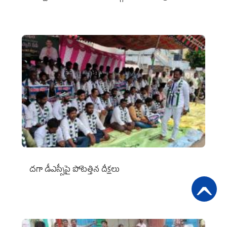
దగా డీఎస్సీపై పోటెత్తిన దీక్షలు