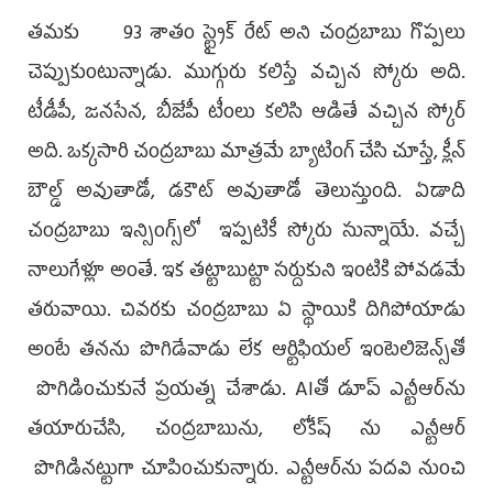
తమకు 93 శాతం స్ట్రైక్ రేట్ అని చంద్రబాబు గొప్పలు
చెప్పుకుంటున్నాడు. ముగ్గురు కలిస్తే వచ్చిన స్కోరు అది.
టీడీపీ, జనసేన, బీజేపీ టీంలు కలిసి ఆడితే వచ్చిన స్కోర్
అది. ఒక్కసారి చంద్రబాబు మాత్రమే బ్యాటింగ్ చేసి చూస్తే, క్లీన్
బౌల్డ్ అవుతాడో, డకౌట్ అవుతాడో తెలుస్తుంది. ఏడాది
చంద్రబాబు ఇన్సింగ్స్‌లో ఇప్పటికీ స్కోరు సున్నాయే. వచ్చే
నాలుగేళ్లూ అంతే. ఇక తట్టాబుట్టా సర్దుకుని ఇంటికి పోవడమే
తరువాయి. చివరకు చంద్రబాబు ఏ స్థాయికి దిగిపోయాడు
అంటే తనను పొగిడేవాడు లేక ఆర్టిఫియల్ ఇంటెలిజెన్స్‌తో
పొగిడించుకునే ప్రయత్న చేశాడు. AIతో డూప్ ఎన్టీఆర్‌ను
తయారుచేసి, చంద్రబాబును, లోకేష్ ను ఎన్టీఆర్
పొగిడినట్టుగా చూపించుకున్నారు. ఎన్టీఆర్‌ను పదవి నుంచి