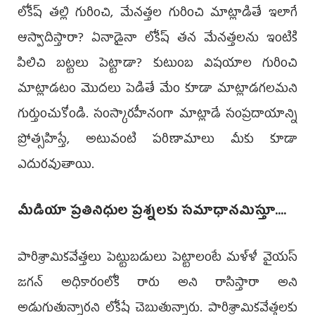
లోకేష్ తల్లి గురించి, మేనత్తల గురించి మాట్లాడితే ఇలాగే
ఆస్వాదిస్తారా? ఏనాడైనా లోకేష్ తన మేనత్తలను ఇంటికి
పిలిచి బట్టలు పెట్టాడా? కుటుంబ విషయాల గురించి
మాట్లాడటం మొదలు పెడితే మేం కూడా మాట్లాడగలమని
గుర్తుంచుకోండి. సంస్కారహీనంగా మాట్లాడే సంప్రదాయాన్ని
ప్రోత్సహిస్తే, అటువంటి పరిణామాలు మీకు కూడా
ఎదురవుతాయి.
మీడియా ప్రతినిధుల ప్రశ్నలకు సమాధానమిస్తూ....
పారిశ్రామికవేత్తలు పెట్టుబడులు పెట్టాలంటే మళ్ళీ వైయస్
జగన్ అధికారంలోకి రారు అని రాసిస్తారా అని
అడుగుతున్నారని లోకేషే చెబుతున్నారు. పారిశ్రామికవేత్తలకు