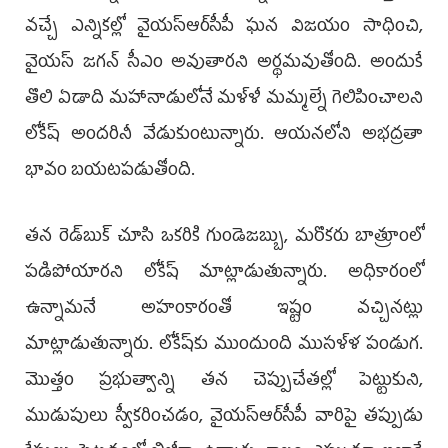
వచ్చే ఎన్నికల్లో వైయస్ఆర్‌సీపీ ఘన విజయం సాధించి,
వైయస్ జగన్ సీఎం అవుతారని అర్థమవుతోంది. అందుకే
తొలి ఏడాది మహానాడులోనే మళ్ళీ మమ్మల్నే గెలిపించాలని
లోకేష్ అందరినీ వేడుకుంటున్నారు. ఆయనలోని అభద్రతా
భావం బయటపడుతోంది.
తన రెడ్‌బుక్ చూసి ఒకరికి గుండెజబ్బు, మరొకరు బాత్రూంలో
పడిపోయారని లోకేష్ మాట్లాడుతున్నారు. అధికారంలో
ఉన్నామనే అహంకారంతో ఇష్టం వచ్చినట్లు
మాట్లాడుతున్నారు. లోకేష్‌కు ముందుంది ముసళ్ళ పండుగ.
మొత్తం ప్రభుత్వాన్ని తన చెప్పుచేతల్లో పెట్టుకుని,
ముడుపులు స్వీకరించడం, వైయస్ఆర్‌సీపీ వారిపై తప్పుడు