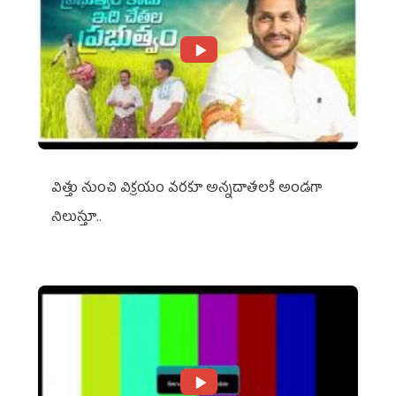
విత్తు నుంచి విక్రయం వరకూ అన్నదాతలకి అండగా
నిలుస్తూ..