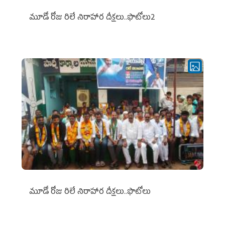
మూడో రోజు రిలే నిరాహార దీక్షలు..ఫొటోలు2
మూడో రోజు రిలే నిరాహార దీక్షలు..ఫొటోలు