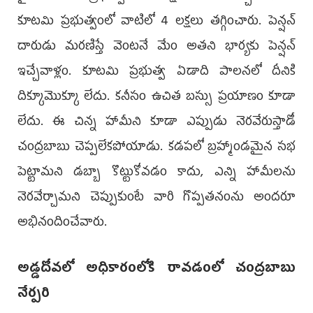
కూటమి ప్రభుత్వంలో వాటిలో 4 లక్షలు తగ్గించారు. పెన్షన్
దారుడు మరణిస్తే వెంటనే మేం అతని భార్యకు పెన్షన్
ఇచ్చేవాళ్లం. కూటమి ప్రభుత్వ ఏడాది పాలనలో దీనికి
దిక్కూమొక్కూ లేదు. కనీసం ఉచిత బస్సు ప్రయాణం కూడా
లేదు. ఈ చిన్న హామీని కూడా ఎప్పుడు నెరవేరుస్తాడో
చంద్రబాబు చెప్పలేకపోయాడు. కడపలో బ్రహ్మాండమైన సభ
పెట్టామని డబ్బా కొట్టుకోవడం కాదు, ఎన్ని హామీలను
నెరవేర్చామని చెప్పుకుంటే వారి గొప్పతనంను అందరూ
అభినందించేవారు.
అడ్డదోవలో అధికారంలోకి రావడంలో చంద్రబాబు
నేర్పరి