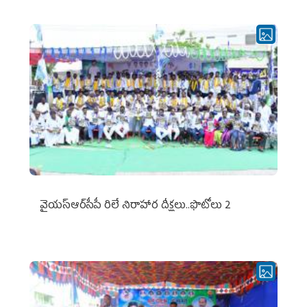
వైయ‌స్ఆర్‌సీపీ రిలే నిరాహార దీక్షలు..ఫొటోలు 2