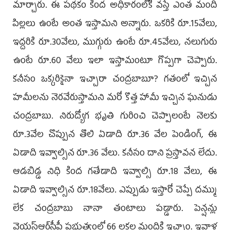
మార్చారు. ఈ పథకం కింద అధికారంలోకి వస్తే ఎంత మంది
పిల్లలు ఉంటే అంత ఇస్తామని అన్నారు. ఒకరికి రూ.15వేలు,
ఇద్దరికి రూ.30వేలు, ముగ్గురు ఉంటే రూ.45వేలు, నలుగురు
ఉంటే రూ.60 వేలు ఇలా ఇస్తామంటూ గొప్పగా చెప్పారు.
కనీసం ఒక్కరికైనా ఇచ్చారా చంద్రబాబూ? గతంలో ఇచ్చిన
హమీలను నెరవేరుస్తామని మరో కొత్త హామీ ఇచ్చిన ఘనుడు
చంద్రబాబు. నిరుద్యోగ భృతి గురించి చెప్పాలంటే నెలకు
రూ.3వేల చొప్పున తొలి ఏడాది రూ.36 వేల పెండింగ్, ఈ
ఏడాది ఇవ్వాల్సిన రూ.36 వేలు. కనీసం దాని ప్రస్తావన లేదు.
ఆడబిడ్డ నిధి కింద గతేడాది ఇవ్వాల్సి రూ.18 వేలు, ఈ
ఏడాది ఇవ్వాల్సిన రూ.18వేలు. ఎప్పుడు ఇస్తారో చెప్పే దమ్ము
లేక చంద్రబాబు నానా తంటాలు పడ్డారు. పెన్షన్లు
వైయస్ఆర్‌సీపీ ప్రభుత్వంలో 66 లక్షల మందికి ఇచ్చాం. ఇవాళ