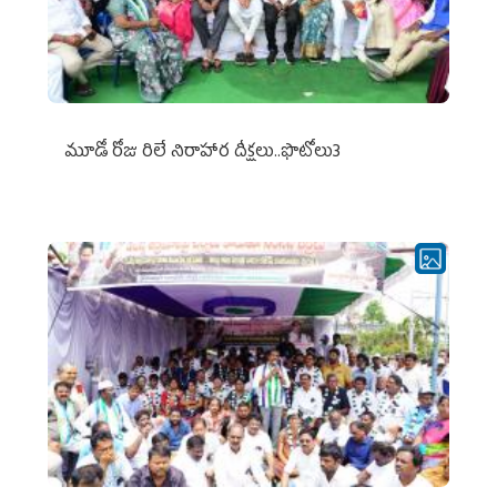
మూడో రోజు రిలే నిరాహార దీక్షలు..ఫొటోలు3