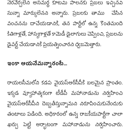
నెరవేర్చలేని అసమర్థ కూటమి పాలనకు ప్రజలు ఇచ్చినవి
సున్నా మార్కులేనని అన్నారు. ప్రజలకు తాము చేసిన
వంచనను దాచేయడానికి, తన పార్టీలో ఉన్న కొంతమంది
కేతిగాళ్లతో, హాస్యగాళ్లతో కామెడీ డైలాగులు చెప్పించి, ప్రజలను
డైవర్ట్ చేయడానికి ప్రయత్నించారని ధ్వజమెత్తారు.
ఇంకా ఆయనేమన్నారంటే...
రాయలసీమలోని కడప వైయస్ఆర్‌సీపీకి బలమైన ప్రాంతం.
ఇక్కడ వ్యూహాత్మకంగా టీడీపీ మహానాడును నిర్వహించి
వైయస్ఆర్‌సీపీని దెబ్బతీస్తున్నామని నిరూపించుకునేందుకు
తంటాలు పడింది. అధికారంలో ఉన్న రాజకీయపార్టీగా చాలా
ఖర్చు పెట్టి ఆర్భాటంగా మహానాడును నిర్వహించారు.