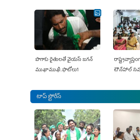
పొగాకు రైతుల‌తో వైయ‌స్ జ‌గ‌న్
రాష్ట్రవ్యాప్తం
ముఖాముఖి..ఫొటోలు1
టౌన్‌హాల్‌ స
టాప్ స్టోరీస్