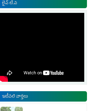
లైవ్ టి.వి
ఇటీవలి వార్తలు