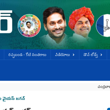
ర‌చ్చ‌బండ‌ - కోటి సంత‌కాలు
వీడియోలు
డౌన్ లోడ్స్
చంద్రబాబు పాలన రైతు
 వైయ‌స్ జ‌గ‌న్‌