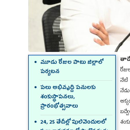
తాడే
మూడు రోజుల పాటు జిల్లాలో
రోజు
ప‌ర్య‌ట‌న‌
నేటి
పలు అభివృద్ది పనులకు
నేడు
శంకుస్థాపనలు,
అక్క
ప్రారంభోత్సవాలు
బద్వ
24, 25 తేదీల్లో పులివెందులలో
శంకు