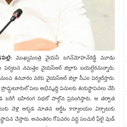
ప‌ల్లి:
ముఖ్య‌మంత్రి వైయ‌స్ జ‌గ‌న్‌మోహ‌న్‌రెడ్డి మూడు
ల పర్యటన నిమిత్తం వైయ‌స్ఆర్‌ జిల్లాకు బ‌య‌ల్దేర‌నున్నారు.
 నుంచి శనివారం వరకు వైయ‌స్ఆర్ జిల్లా సీఎం ప‌ర్య‌టిస్తారు.
 ప్రొద్దుటూరులో పలు అభివృద్ధి పనులకు శంకుస్థాపనలు చేసి
డ జరిగే బహిరంగ సభలో పాల్గొని ప్రసంగిస్తారు. ఆ తర్వాత
ేలుకు వెళ్లి అక్కడ నూతన ఆర్డీఓ కార్యాలయం ఏర్పాటుకు
స్థాపన చేస్తారు. అనంతరం గోపవరం వద్ద సెంచురీ ఫ్‌లై వుడ్‌