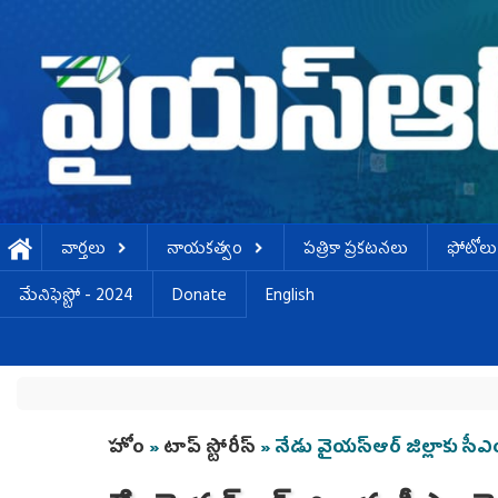
Skip to main content
వార్తలు
నాయకత్వం
పత్రికా ప్రకటనలు
ఫోటోలు
మేనిఫెస్టో - 2024
Donate
English
You are here
హోం
»
టాప్ స్టోరీస్
» నేడు వైయ‌స్ఆర్ జిల్లాకు సీఎం