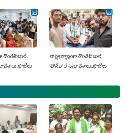
గా రౌండ్‌టేబుల్‌,
రాష్ట్రవ్యాప్తంగా రౌండ్‌టేబుల్‌,
మావేశాలు..ఫొటోలు
టౌన్‌హాల్‌ సమావేశాలు..ఫొటోలు