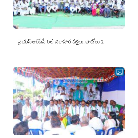
వైయ‌స్ఆర్‌సీపీ రిలే నిరాహార దీక్షలు..ఫొటోలు 2