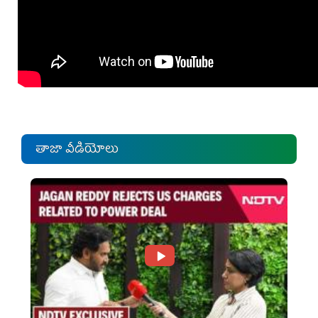
తాజా వీడియోలు