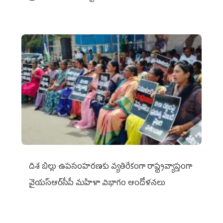
దిశ బిల్లు ఉపసంహరణకు వ్యతిరేకంగా రాష్ట్రవ్యాప్తంగా
వైయ‌స్ఆర్‌సీపీ మహిళా విభాగం ఆందోళనలు