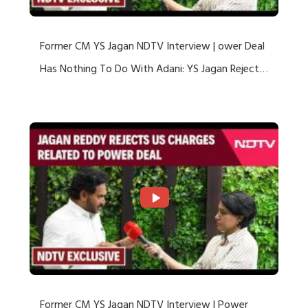
Former CM YS Jagan NDTV Interview | ower Deal
Has Nothing To Do With Adani: YS Jagan Rejects
US Charges
Former CM YS Jagan NDTV Interview | Power