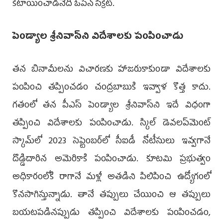
కేటాయించాడనేది ఓపెన్ సీక్రెట్‌.
పెండ్యాల శ్రీనివాస్‌ని విదేశాల‌కు పంపించాడు
త‌న బినామీల‌ను విచార‌ణ‌కు హాజ‌రుకాకుండా విదేశాల‌కు
పంపించి త‌ప్పించ‌డం చంద్ర‌బాబుకి ఇవ్వాళ కొత్త కాదు.
గ‌తంలో త‌న పీఎస్‌ పెండ్యాల శ్రీనివాస్‌ని ఇదే విధంగా
త‌ప్పించి విదేశాల‌కు పంపించాడు. స్కిల్ డెవ‌ల‌ప్‌మెంట్
స్కామ్‌లో 2023 సెప్టెంబ‌ర్‌లో సీఐడీ నోటీసులు ఇవ్వ‌గానే
దొడ్డిదారిన అమెరికాకి పంపించాడు. కూట‌మి ప్ర‌భుత్వం
అధికారంలోకి రాగానే మ‌ళ్లీ అత‌డిని పిలిపించి ఉద్యోగంలో
కొన‌సాగిస్తున్నాడు. తానే త‌ప్పులు చేయించి ఆ త‌ప్పులు
బ‌య‌ట‌ప‌డిన‌ప్పుడు త‌ప్పించి విదేశాల‌కు పంపించ‌డం,