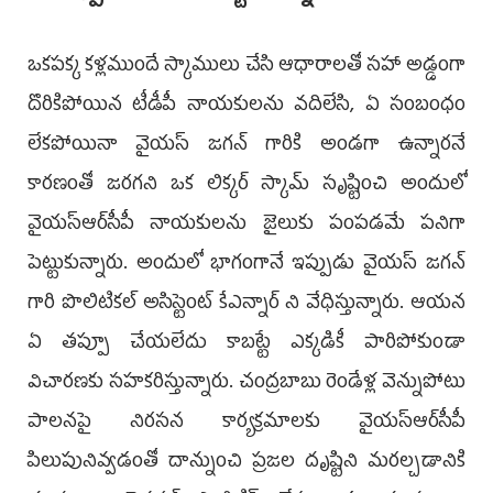
ఒకప‌క్క క‌ళ్ల‌ముందే స్కాములు చేసి ఆధారాల‌తో స‌హా అడ్డంగా
దొరికిపోయిన టీడీపీ నాయ‌కుల‌ను వ‌దిలేసి, ఏ సంబంధం
లేక‌పోయినా వైయస్ జ‌గ‌న్ గారికి అండ‌గా ఉన్నార‌నే
కార‌ణంతో జ‌ర‌గ‌ని ఒక లిక్క‌ర్ స్కామ్ సృష్టించి అందులో
వైయ‌స్ఆర్‌సీపీ నాయ‌కుల‌ను జైలుకు పంప‌డమే ప‌నిగా
పెట్టుకున్నారు. అందులో భాగంగానే ఇప్పుడు వైయ‌స్ జ‌గ‌న్
గారి పొలిటిక‌ల్ అసిస్టెంట్ కేఎన్నార్ ని వేధిస్తున్నారు. ఆయ‌న
ఏ త‌ప్పూ చేయ‌లేదు కాబ‌ట్టే ఎక్క‌డికీ పారిపోకుండా
విచార‌ణ‌కు స‌హ‌క‌రిస్తున్నారు. చంద్ర‌బాబు రెండేళ్ల వెన్నుపోటు
పాల‌న‌పై నిర‌స‌న కార్య‌క్ర‌మాల‌కు వైయ‌స్ఆర్‌సీపీ
పిలుపునివ్వ‌డంతో దాన్నుంచి ప్ర‌జ‌ల దృష్టిని మ‌ర‌ల్చ‌డానికి