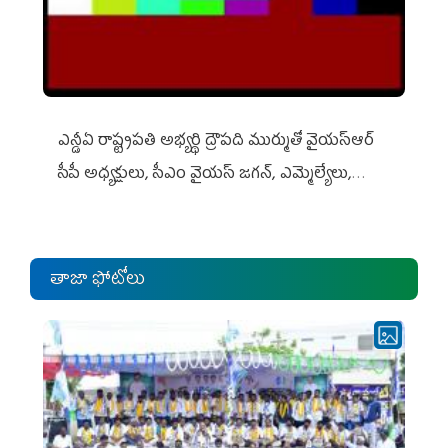
ఎన్డీఏ రాష్ట్ర‌ప‌తి అభ్య‌ర్థి ద్రౌప‌ది ముర్ముతో వైయ‌స్ఆర్
సీపీ అధ్య‌క్షులు, సీఎం వైయ‌స్ జ‌గ‌న్, ఎమ్మెల్యేలు,
ఎంపీల స‌మావేశం
తాజా ఫోటోలు