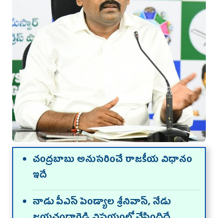
చంద్ర‌బాబు అనుస‌రించే రాజ‌కీయ విధానం
ఇదే
నాడు పీఎస్ పెండ్యాల శ్రీనివాస్, నేడు