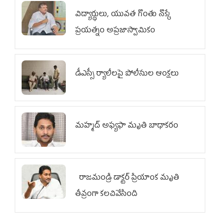
విద్యార్థులు, యువత గొంతు నొక్కే
ప్రయత్నం అప్రజాస్వామికం
డీఎస్సీ ర్యాలీలపై పోలీసుల ఆంక్షలు
మహ్మద్‌ అఫ్యఫా మృతి బాధాకరం
రాజమండ్రి డాక్టర్‌ ప్రియాంక మృతి
తీవ్రంగా కలచివేసింది