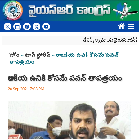
Skip to main content
????
డీఎస్సీ అక్రమాలపై వైయ‌స్ఆర్‌సీపీ ర్యాలీ
You are here
హోం
»
టాప్ స్టోరీస్
» రాజకీయ ఉనికి కోసమే పవన్‌
తాపత్రయం
రాజకీయ ఉనికి కోసమే పవన్‌ తాపత్రయం
26 Sep 2021 7:03 PM