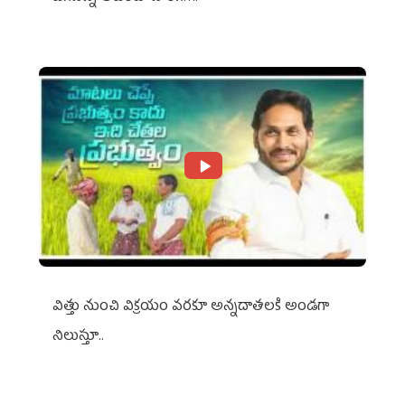
విత్తు నుంచి విక్రయం వరకూ అన్నదాతలకి అండగా
నిలుస్తూ..