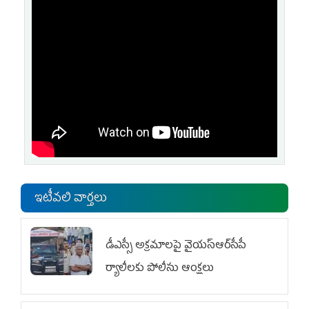
ఇటీవలి వార్తలు
డీఎస్సీ అక్రమాలపై వైయ‌స్ఆర్‌సీపీ
ర్యాలీలకు పోలీసు ఆంక్షలు