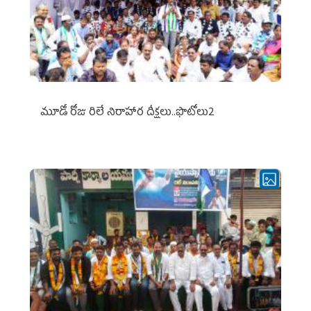
మూడో రోజు రిలే నిరాహార దీక్షలు..ఫొటోలు2