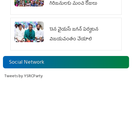
గిరిజనులకు మంచి రోజులు
13న వైయస్‌ జగన్‌ పర్యటన
విజయవంతం చేయాలి
Social Network
Tweets by YSRCParty