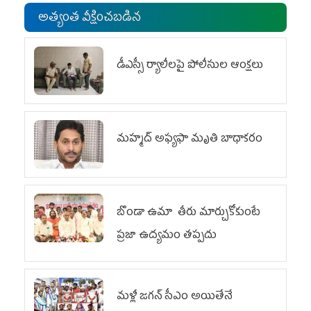
అత్యంత వీక్షించబడిన
డీఎస్సీ ర్యాలీలపై పోలీసుల ఆంక్షలు
మహ్మద్‌ అఫ్యఫా మృతి బాధాకరం
బొండా ఉమా తీరు మార్చుకోకుంటే
ప్రజా ఉద్యమం తప్పదు
మళ్లీ జగన్ సీఎం అయితేనే