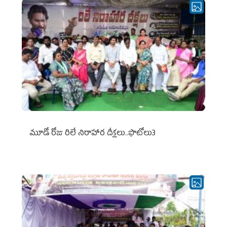
మూడో రోజు రిలే నిరాహార దీక్షలు..ఫొటోలు3