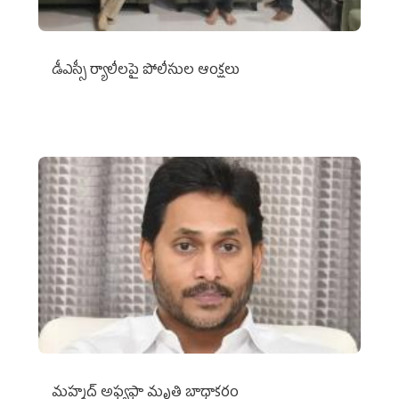
డీఎస్సీ ర్యాలీలపై పోలీసుల ఆంక్షలు
మహ్మద్‌ అఫ్యఫా మృతి బాధాకరం