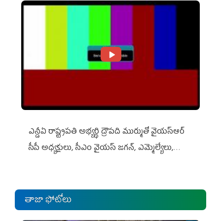
ఎన్డీఏ రాష్ట్ర‌ప‌తి అభ్య‌ర్థి ద్రౌప‌ది ముర్ముతో వైయ‌స్ఆర్
సీపీ అధ్య‌క్షులు, సీఎం వైయ‌స్ జ‌గ‌న్, ఎమ్మెల్యేలు,
ఎంపీల స‌మావేశం
తాజా ఫోటోలు