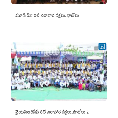
మూడో రోజు రిలే నిరాహార దీక్షలు..ఫొటోలు
వైయ‌స్ఆర్‌సీపీ రిలే నిరాహార దీక్షలు..ఫొటోలు 2