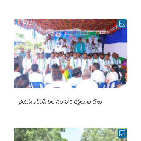
వైయ‌స్ఆర్‌సీపీ రిలే నిరాహార దీక్షలు..ఫొటోలు