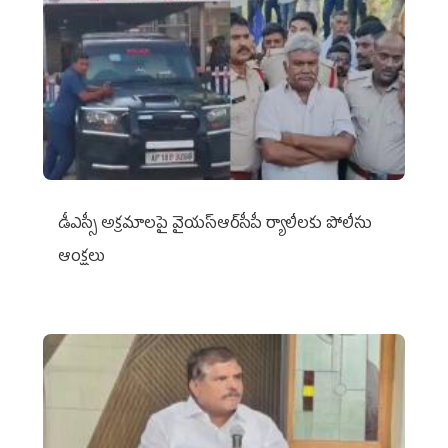
డీఎస్సీ అక్రమాలపై వైయ‌స్ఆర్‌సీపీ ర్యాలీలకు పోలీసు
ఆంక్షలు