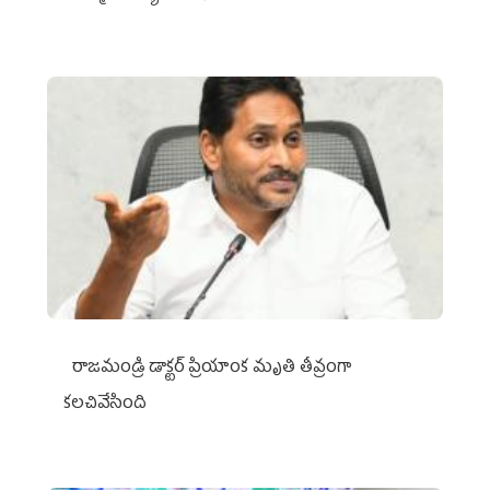
రాజమండ్రి డాక్టర్‌ ప్రియాంక మృతి తీవ్రంగా
కలచివేసింది