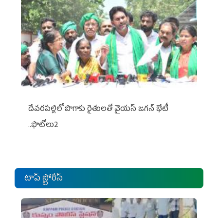
దేవరపల్లిలో పొగాకు రైతులతో వైయస్ జగన్ భేటీ
..ఫొటోలు2
టాప్ స్టోరీస్