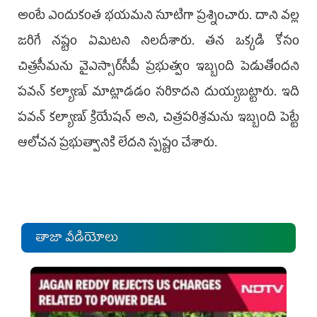
అంటే ఎందుకంత భయమని సూటిగా ప్రశ్నించారు. దాని వల్ల
జరిగే నష్టం ఏమిటని నిలదీశారు. తన ఒక్కడి కోసం
చిత్రసీమను వైఎస్సార్‌సీపీ ప్రభుత్వం ఇబ్బంది పెడుతోందని
పవన్ కల్యాణ్ మాట్లాడడం సరికాదని దుయ్యబట్టారు. ఇది
పవన్ కల్యాణ్ క్రియేషన్ అని, చిత్రపరిశ్రమను ఇబ్బంది పెట్టే
ఆలోచన ప్రభుత్వానికి లేదని స్పష్టం చేశారు.
తాజా వీడియోలు