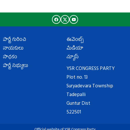
పార్టీ గురించి
ఈవెంట్స్
నాయకులు
మీడియా
సాధకం
న్యూస్
పార్టీ సభ్యులు
YSR CONGRESS PARTY
Plot no. 13
Suryadevara Township
Tadepalli
Guntur Dist
522501
Official website of YSR Congress Party