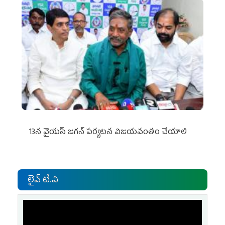
13న వైయస్‌ జగన్‌ పర్యటన విజయవంతం చేయాలి
లైవ్ టి.వి