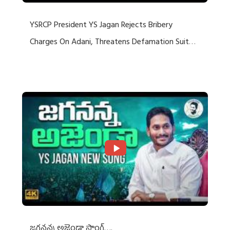
YSRCP President YS Jagan Rejects Bribery
Charges On Adani, Threatens Defamation Suit
Against Media Groups
జగనన్న అజెండా సాంగ్….