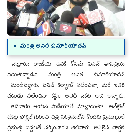
మంత్రి అనిల్‌ కుమార్‌యాదవ్‌
నెల్లూరు: రాజకీయ ఉనికి కోసమే పవన్‌ తాపత్రయ
పడుతున్నాడని మంత్రి అనిల్‌ కుమార్‌యాదవ్‌
మండిపడ్డారు. పవన్ కల్యాణ్ నటించినా, మరే ఇతర
నటుడు నటించినా కష్టం అనేది ఒకటే అని అన్నారు.
ఆదివారం ఆయ‌న‌ మీడియాతో మాట్లాడుతూ.. ఆన్‌లైన్‌
టికెట్ల పోర్టల్ గురించి చిత్ర పరిశ్రమలోని కొందరు ప్రముఖులే
ప్రభుత్వ పెద్దలతో చర్చించారని తెలిపారు. ఆన్‌లైన్‌ పోర్టల్