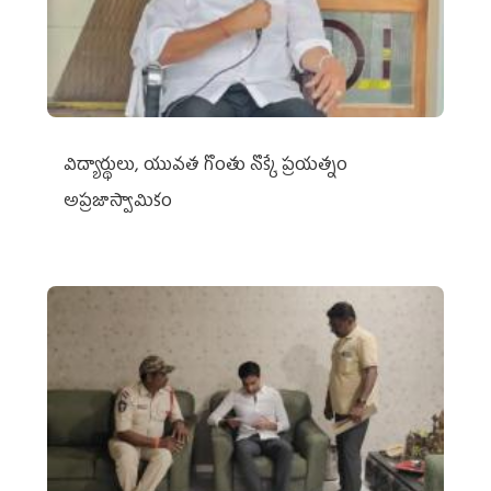
విద్యార్థులు, యువత గొంతు నొక్కే ప్రయత్నం
అప్రజాస్వామికం