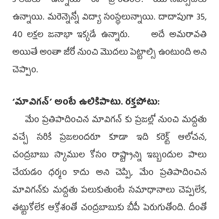
కాలేజీలు ఉన్నాయి ఈ ప్రాంతంలో. యూనివర్సిటీలు
ఉన్నాయి. మరెన్నెన్నో విద్యా సంస్థలున్నాయి. దాదాపుగా 35,
40 లక్షల జనాభా ఇక్కడే ఉన్నారు. అదే అమరావతి
అయితే అంతా జీరో నుంచి మొదలు పెట్టాల్సి ఉంటుంది అని
చెప్పాం.
‘మావిగన్‌’ అంటే ఉలికిపాటు. రక్తపోటు:
మేం ప్రతిపాదించిన మావిగన్‌ కు ప్రజల్లో నుంచి మద్దతు
వచ్చే సరికే ప్రజలందరూ కూడా ఇది కరెక్ట్‌ ఆలోచన,
చంద్రబాబు స్కాముల కోసం రాష్ట్రాన్ని ఇబ్బందుల పాలు
చేయడం ధర్మం కాదు అని చెప్పి, మేం ప్రతిపాదించిన
మావిగన్‌కు మద్దతు పలుకుతుంటే సమాధానాలు చెప్పలేక,
తట్టుకోలేక ఆక్రోశంతో చంద్రబాబుకు బీపీ పెరుగుతోంది. దీంతో