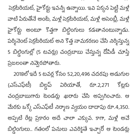
సెక్రటేరియట్, హైకోర్టు ఇవన్నీ ఉన్నాయి. ఇవి పక్కన పెట్టి మళ్లీ
వాటి పేరుతోనే అంటే, మళ్లీ సెక్రటేరియట్, మళ్లీ అసెంబ్లీ, మళ్లీ
హైకోర్టు అంటూ కొత్తగా బిల్డింగులు కడతానంటున్నాడు.
పర్మినెంట్‌ సెక్రటేరియట్‌ అని కొత్త నామకరణం చేసి నిర్మిస్తున్న
5 బిల్డింగుల్లో (5 టవర్లు) చంద్రబాబు చేస్తున్న దోపిడీ చూస్తే
ప్రజలంతా నివ్వెరపోతారు.
2018లో ఇదే 5 టవర్ల కోసం 52,20,496 చదరపు అడుగుల
(ఎస్‌ఎఫ్‌టీ) బిల్డప్‌ ఏరియాతో, రూ.2,271 కోట్లకు
చంద్రబాబుగారు టెండర్లు ఖరారు చేసి అప్పగించారు. ఆ
మేరకు ఒక్కో ఎస్‌ఎఫ్‌టీ నిర్మాణ వ్యయం దాదాపు రూ.4,350.
అప్పటి రేట్ల ప్రకారం అదే చాలా ఎక్కువ. కాగా, మళ్లీ అవే
బిల్డింగులు.. గతంలో పనులు ఎవరికైతే ఇచ్చారో ఆ టెండర్లు