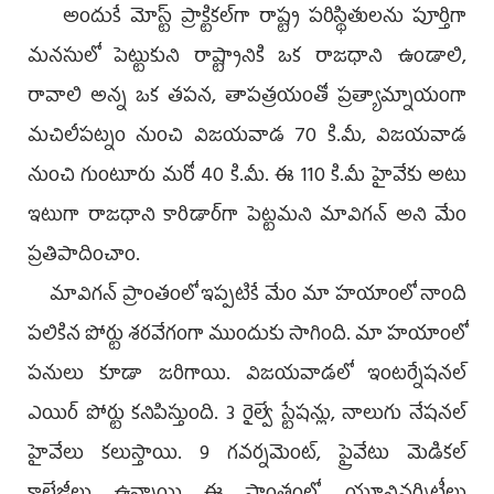
అందుకే మోస్ట్‌ ప్రాక్టికల్‌గా రాష్ట్ర పరిస్థితులను పూర్తిగా
మనసులో పెట్టుకుని రాష్ట్రానికి ఒక రాజధాని ఉండాలి,
రావాలి అన్న ఒక తపన, తాపత్రయంతో ప్రత్యామ్నాయంగా
మచిలీపట్నం నుంచి విజయవాడ 70 కి.మీ, విజయవాడ
నుంచి గుంటూరు మరో 40 కి.మీ. ఈ 110 కి.మీ హైవేకు అటు
ఇటుగా రాజధాని కారిడార్‌గా పెట్టమని మావిగన్‌ అని మేం
ప్రతిపాదించాం.
మావిగన్‌ ప్రాంతంలో ఇప్పటికే మేం మా హయాంలో నాంది
పలికిన పోర్టు శరవేగంగా ముందుకు సాగింది. మా హయాంలో
పనులు కూడా జరిగాయి. విజయవాడలో ఇంటర్నేషనల్‌
ఎయిర్‌ పోర్టు కనిపిస్తుంది. 3 రైల్వే స్టేషన్లు, నాలుగు నేషనల్‌
హైవేలు కలుస్తాయి. 9 గవర్నమెంట్, ప్రైవేటు మెడికల్‌