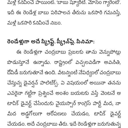
మళ్లీ కనిపించే పాయింట్‌. ‘బాబు ష్యూరిటీ. మోసం గ్యారెంటీ’.
ఇదీ ఈ రెండేళ్ల బాబు పరిపాలన తీరును ఒకసారి గమనిస్తే,
మళ్లీ ఒకసారి కనిపించే నిజం.
రెండేళ్లుగా అదే స్క్రిప్ట్‌. స్క్రీన్‌ప్లే. సినిమా:
ఈ రెండేళ్లుగా చంద్రబాబు ప్రజలకు తాను వెన్నుపోట్లు
పొడుస్తూనే ఉన్నాడు. రాష్ట్రంలో విచ్చలవిడిగా అవినీతి,
దోపిడీ జరుగుతూనే ఉంది. వీటన్నింటి నేపథ్యంలో చంద్రబాబు
చేస్తున్న డైవర్షన్‌ పాలిటిక్స్‌. ఏ విషయంలో అయినా తనను
ఎవరైనా గట్టిగా ప్రశ్నించే అంశం బయటకు వస్తే వెంటనే ఆ
టాపిక్‌ డైవర్ట్‌ చేసేందుకు వైయస్సార్‌ కాంగ్రెస్‌ పార్టీ మీద, నా
మీద అడ్డగోలుగా ఆరోపణలు చేయడం, టాపిక్‌ డైవర్ట్‌
చేయడం. అదే చంద్రబాబు తీరు. ఇదే రెండేళ్లుగా జరుగుతున్న