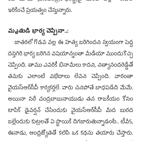
ఇరికించే ప్రయత్నం చేస్తున్నారు.
మృతుడి భార్య చెప్పినా..:
జాతరలో గొడవ వల్ల ఈ హత్య జరిగిందని స్వయంగా పెద్ద
దస్తగిరి భార్య జరిగిన విషయాన్నంతా మీడియా ముందుకొచ్చి
చెప్పింది. తాము ఎవరికీ బినామీలు కాదని, నిత్యానందరెడ్డితో
తమకు ఎలాంటి విభేదాలు లేవని చెప్పింది. వారంతా
వైయ‌స్ఆర్‌సీపీ కార్యకర్తలే. వారు చనిపోతే బాధపడేది మేమే.
అయినా సరే చంద్రబాబునాయుడు తన రాజకీయం కోసం
టాపిక్‌ డైవర్షన్‌ చేసేందుకు వైయ‌స్ఆర్‌సీపీ మీద బురద
జల్లేందుకు కుట్రలతో ఏ స్థాయికి దిగజారుతున్నాడంటే.. టీవీ5,
ఈనాడు, ఆంధ్రజ్యోతితో కలిసి ఒక కథను తయారు చేస్తారు.