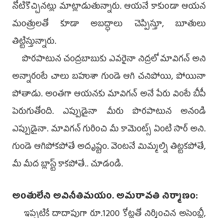
నోటికొచ్చినట్లు మాట్లాడుతున్నారు. ఆయనే కాకుండా ఆయన
మంత్రులతో కూడా అబద్ధాలు చెప్పిస్తూ, బూతులు
తిట్టిస్తున్నారు.
పొరపాటున చంద్రబాబుకు ఎవరైనా నిద్రలో మావిగన్‌ అని
అన్నారంటే చాలు బహుశా గుండె ఆగి చనిపోయి, పోయినా
పోతాడు. అంతగా ఆయనకు మావిగన్‌ అనే పేరు వింటే బీపీ
పెరుగుతోంది. ఎప్పుడైనా మీరు పొరపాటున అనండి
ఎప్పుడైనా. మావిగన్‌ గురించి మీ కామెంట్స్‌ ఏంటి సార్‌ అని.
గుండె ఆగిపోకపోతే అదృష్టం. వెంటనే మిమ్మల్ని తిట్టకపోతే,
మీ మీద బ్లాస్ట్‌ కాకపోతే.. చూడండి.
అంతులేని అవినీతిమయం. అమరావతి నిర్మాణం:
ఇప్పటికే దాదాపుగా రూ.1200 కోట్లతో నిర్మించిన అసెంబ్లీ,