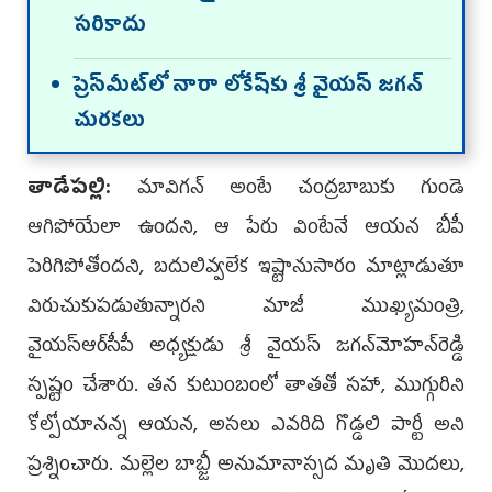
సరికాదు
ప్రెస్‌మీట్‌లో నారా లోకేష్‌కు శ్రీ వైయస్‌ జగన్‌
చురకలు
తాడేపల్లి:
మావిగన్‌ అంటే చంద్రబాబుకు గుండె
ఆగిపోయేలా ఉందని, ఆ పేరు వింటేనే ఆయన బీపీ
పెరిగిపోతోందని, బదులివ్వలేక ఇష్టానుసారం మాట్లాడుతూ
విరుచుకుపడుతున్నారని మాజీ ముఖ్యమంత్రి,
వైయ‌స్ఆర్‌సీపీ అధ్యక్షుడు శ్రీ వైయస్‌ జగన్‌మోహన్‌రెడ్డి
స్పష్టం చేశారు. తన కుటుంబంలో తాతతో సహా, ముగ్గురిని
కోల్పోయానన్న ఆయన, అసలు ఎవరిది గొడ్డలి పార్టీ అని
ప్రశ్నించారు. మల్లెల బాబ్జీ అనుమానాస్సద మృతి మొదలు,