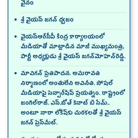
వైనం
శ్రీ వైయస్‌ జగన్‌ ధ్వజం
వైయ‌స్ఆర్‌సీపీ కేంద్ర కార్యాలయంలో
మీడియాతో మాట్లాడిన మాజీ ముఖ్యమంత్రి,
పార్టీ అధ్యక్షుడు శ్రీ వైయస్‌ జగన్‌మోహన్‌రెడ్డి.
మావిగన్‌ ప్రతిపాదన. అమరావతి
నిర్మాణంలో అంతులేని అవినీతి. సోషల్‌
మీడియాపై సెన్సార్‌షిప్‌ ప్రయత్నం. రాష్ట్రంలో
జంగిల్‌రాజ్‌. ఎస్‌.బోత్‌ కెనాట్‌ బి సేమ్‌..
అంటూ నారా లోకేష్‌కు చురకలతో శ్రీ వైయస్‌
జగన్‌ ప్రెస్‌మీట్‌.