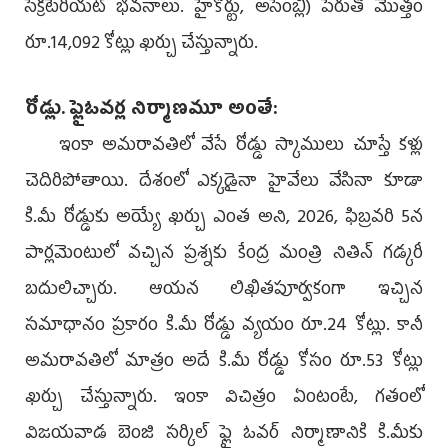
సెక్రటేరియట్‌ భవనాలు. హైకోర్టు, అసెంబ్లీ) పేరుతో మొత్తం
రూ.14,092 కోట్లు ఖర్చు చేస్తున్నారు.
రోడ్లు. ఫ్లైఓవర్ల నిర్మాణమూ అంతే:
ఇంకా అమరావతిలో వేసే రోడ్డు స్కాములు చూస్తే కళ్లు
చెదిరిపోతాయి. దేశంలో ఎక్కడైనా హైవేలు వేసినా కూడా
కి.మీ రోడ్డుకు అయ్యే ఖర్చు ఎంత అని, 2026, ఫిబ్రవరి 5న
పార్లమెంటులో వచ్చిన ప్రశ్నకు కేంద్ర మంత్రి నితిన్‌ గడ్కరీ
బదులిచ్చారు. ఆయన లిఖితపూర్వకంగా ఇచ్చిన
సమాధానం ప్రకారం కి.మీ రోడ్డు వ్యయం రూ.24 కోట్లు. కానీ
అమరావతిలో మాత్రం అదే కి.మీ రోడ్డు కోసం రూ.53 కోట్లు
ఖర్చు చేస్తున్నారు. ఇంకా విచిత్రం ఏంటంటే, గతంలో
విజయవాడ బెంజి సర్కిల్‌ ఫ్లై ఓవర్‌ నిర్మాణానికి కి.మీకు