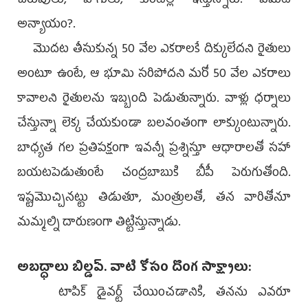
చెరువులు, వాగులు, కుంటల్లో ఇస్తున్నారు. ఏమిటీ
అన్యాయం?.
మొదట తీసుకున్న 50 వేల ఎకరాలకే దిక్కులేదని రైతులు
అంటూ ఉంటే, ఆ భూమి సరిపోదని మరో 50 వేల ఎకరాలు
కావాలని రైతులను ఇబ్బంది పెడుతున్నారు. వాళ్లు ధర్నాలు
చేస్తున్నా లెక్క చేయకుండా బలవంతంగా లాక్కుంటున్నారు.
బాధ్యత గల ప్రతిపక్షంగా ఇవన్నీ ప్రశ్నిస్తూ ఆధారాలతో సహా
బయటపెడుతుంటే చంద్రబాబుకి బీపీ పెరుగుతోంది.
ఇష్టమొచ్చినట్టు తిడుతూ, మంత్రులతో, తన వారితోనూ
మమ్మల్ని దారుణంగా తిట్టిస్తున్నాడు.
అబద్ధాలు బిల్డప్‌. వాటి కోసం దొంగ సాక్ష్యాలు:
టాపిక్‌ డైవర్ట్‌ చేయించడానికి, తనను ఎవరూ