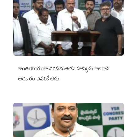
శాంతియుతంగా నిరసన తెలిపే హక్కును కాలరాసే
అధికారం ఎవరికీ లేదు