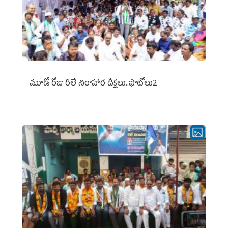
మూడో రోజు రిలే నిరాహార దీక్షలు..ఫొటోలు2