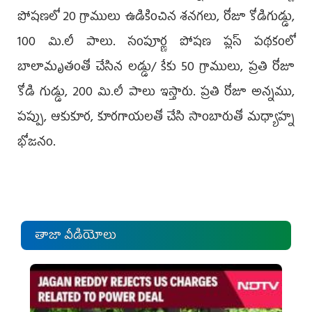
పోషణలో 20 గ్రాములు ఉడికించిన శనగలు, రోజూ కోడిగుడ్డు,
100 మి.లీ పాలు. సంపూర్ణ పోషణ ప్లస్‌ పథకంలో
బాలామృతంతో చేసిన లడ్డు/ కేకు 50 గ్రాములు, ప్రతి రోజూ
కోడి గుడ్డు, 200 మి.లీ పాలు ఇస్తారు. ప్రతి రోజూ అన్నము,
పప్పు, ఆకుకూర, కూరగాయలతో చేసి సాంబారుతో మధ్యాహ్న
భోజనం.
తాజా వీడియోలు