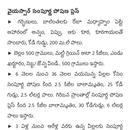
వైయ‌స్సార్‌ సంపూర్ణ పోషణ ప్లస్‌
► గర్భిణులు, బాలింతలకు రోజూ మధ్యాహ్నం పెట్టే
ఆహారంలో అన్నం, పప్పు, ఆకు కూర, కూరగాయలతో
సాంబారు, కోడి గుడ్డు, 200 మి.లీ పాలు.
► బెల్లం 500 గ్రాములు, మల్టీ గ్రెయిన్‌ ఆటా 2 కేజీలు, ఎండు
ఖర్జూరం, సజ్జ/ జొన్న పిండి.. 500 గ్రాములు ఇస్తారు.
► 6 నెలల నుంచి 36 నెలల వయసున్న పిల్లల కోసం
సంపూర్ణ పోషణ కింద 2.5 కేజీల బాలామృతం, 25 కోడి
గుడ్లు, 2.5 లీటర్ల పాలు. గిరిజన ప్రాంతాల్లో సంపూర్ణ పోషణ
ప్లస్‌ కింద 2.5 కేజీల బాలామృతం, 30 కోడిగుడ్లు, 6 లీటర్ల
పాలు ఇస్తారు.
► 3 ఏళ్ల నుంచి ఆరేళ్ల వరకు ఉన్న పిల్లలకు సంపూర్ణ