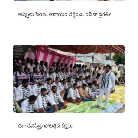
అప్పులు పెంచి.. ఆదాయం తగ్గించి.. ఇదేనా ప్రగతి?
దగా డీఎస్సీపై పోటెత్తిన దీక్షలు