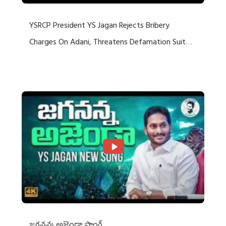
YSRCP President YS Jagan Rejects Bribery
Charges On Adani, Threatens Defamation Suit
Against Media Groups
జగనన్న అజెండా సాంగ్….