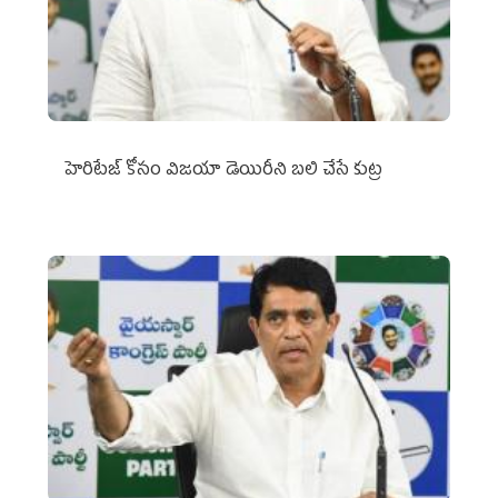
హెరిటేజ్ కోసం విజయా డెయిరీని బలి చేసే కుట్ర‌