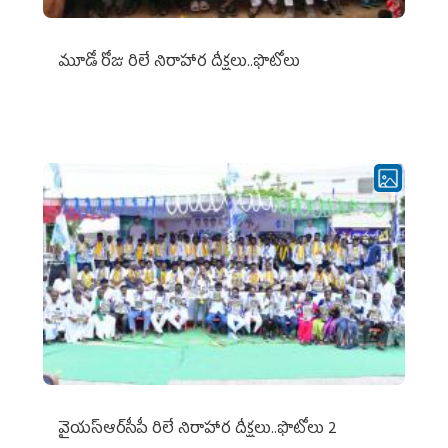
మూడో రోజు రిలే నిరాహార దీక్షలు..ఫొటోలు
వైయ‌స్ఆర్‌సీపీ రిలే నిరాహార దీక్షలు..ఫొటోలు 2