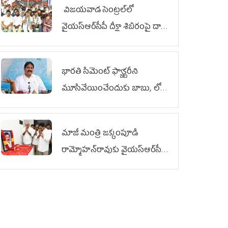
విజయవాడ సెంట్రల్‌లో
వైయ‌స్ఆర్‌సీపీ దీక్షా శిబిరంపై దాడి
దుర్మార్గం
భారతి సిమెంట్ ఫ్యాక్టరీని
మూసివేయించేందుకు బాబు, లోకేశ్
కుట్ర
మాజీ మంత్రి జక్కంపూడి
రామ్మోహన్‌రావుకు వైయ‌స్ఆర్‌సీపీ
ఘన నివాళి