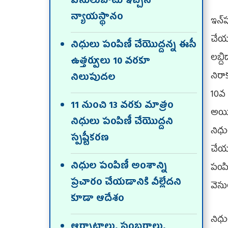
వెసులుబాటు ఇచ్చిన
న్యాయస్థానం
ఇన్
చేయ
నిధులు పంపిణీ చేయొద్దన్న ఈసీ
లబ్ద
ఉత్తర్వులు 10 వరకూ
నిరా
నిలుపుదల
10వ 
11 నుంచి 13 వరకు మాత్రం
అయిత
నిధులు పంపిణీ చేయొద్దని
నిధ
స్పష్టీకరణ
చేయర
నిధుల పంపిణీ అంశాన్ని
పం
ప్రచారం చేయడానికి వీల్లేదని
వెసు
కూడా ఆదేశం
నిధ
ఆర్భాటాలు, సంబరాలు,