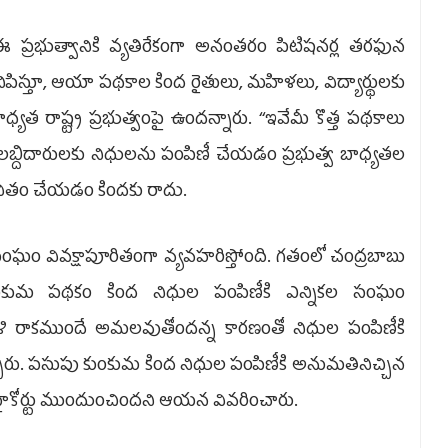
 ప్రభుత్వానికి వ్యతిరేకంగా అనంతరం పిటిషనర్ల తరఫున
నిపిస్తూ, ఆయా పథకాల కింద రైతులు, మహిళలు, విద్యార్థులకు
ధ్యత రాష్ట్ర ప్రభుత్వంపై ఉందన్నారు. ‘‘ఇవేమీ కొత్త పథకాలు
రా లబ్దిదారులకు నిధులను పంపిణీ చేయడం ప్రభుత్వ బాధ్యతల
ావితం చేయడం కిందకు రాదు.
ం వివక్షాపూరితంగా వ్యవహరిస్తోంది. గతంలో చంద్రబాబు
కుమ పథకం కింద నిధుల పంపిణీకి ఎన్నికల సంఘం
ి రాకముందే అమలవుతోందన్న కారణంతో నిధుల పంపిణీకి
చ్చారు. పసుపు కుంకుమ కింద నిధుల పంపిణీకి అనుమతినిచ్చిన
 హైకోర్టు ముందుంచిందని ఆయన వివరించారు.