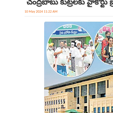
చంద్రబాబు కుట్రలకు హైకోర్టు బ్రే
10 May 2024 11:22 AM