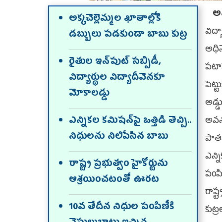
అ
అక్కచెల్లెమ్మల ఖాతాల్లోకి
విద్
డబ్బులు పడకుండా బాబు కుట్ర
అధిన
రైతుల ఇన్‌పుట్‌ సబ్సిడీ,
పటాప
విద్యార్థుల విద్యాదీవెనకూ
పెట్
మోకాలడ్డు
అడ్డ
ఎన్నికల కమిషన్‌పై ఒత్తిడి తెచ్చి..
అవన్
నిధులను నిలిపేసిన బాబు
పాతవ
ఎన్న
రాష్ట్ర ప్రభుత్వం హైకోర్టును
పంపి
ఆశ్రయించటంతో ఊరట
రాష్
10వ తేదీన నిధుల పంపిణీకి
కుట్