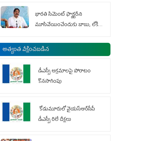
భారతి సిమెంట్ ఫ్యాక్టరీని
మూసివేయించేందుకు బాబు, లోకేశ్
కుట్ర
అత్యంత వీక్షించబడిన
డీఎస్సీ అక్రమాలపై పోరాటం
కొనసాగింపు
కోడుమూరులో వైయ‌స్ఆర్‌సీపీ
డీఎస్సీ రిలే దీక్షలు