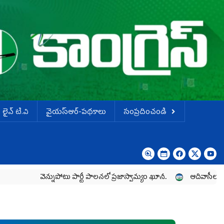
లైవ్ టి.వి
వైయస్ఆర్-పథకాలు
సంప్రదించండి
వెన్నుపోటు పార్టీ పాలనలో ప్రజాస్వామ్యం ఖూనీ..
ఆదివాసీల పోరాటానికి వైయ