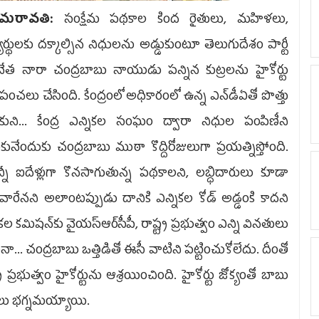
మరావతి:
సంక్షేమ పథకాల కింద రైతులు, మహిళలు,
యార్థులకు దక్కాల్సిన నిధులను అడ్డుకుంటూ తెలుగుదేశం పార్టీ
ేత నారా చంద్రబాబు నాయుడు పన్నిన కుట్రలను హైకోర్టు
ంచలు చేసింది. కేంద్రంలో అధికారంలో ఉన్న ఎన్‌డీఏతో పొత్తు
టుకుని... కేంద్ర ఎన్నికల సంఘం ద్వారా నిధుల పంపిణీని
ుకునేందుకు చంద్రబాబు ముఠా కొద్దిరోజులుగా ప్రయత్నిస్తోంది.
నీ ఐదేళ్లుగా కొనసాగుతున్న పథకాలని, లబ్ధిదారులు కూడా
ారేనని అలాంటప్పుడు దానికి ఎన్నికల కోడ్‌ అడ్డంకి కాదని
ికల కమిషన్‌కు వైయ‌స్ఆర్‌సీపీ, రాష్ట్ర ప్రభుత్వం ఎన్ని వినతులు
నా... చంద్రబాబు ఒత్తిడితో ఈసీ వాటిని పట్టించుకోలేదు. దీంతో
ట్ర ప్రభుత్వం హైకోర్టును ఆశ్రయించింది. హైకోర్టు జోక్యంతో బాబు
రలు భగ్నమయ్యాయి.