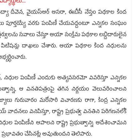
ద్యార్థులు...
ిద్యా దీవెన, వైయ‌స్ఆర్‌ ఆసరా, ఈబీసీ నేస్తం పథకాల కింద
ికలు పూర్తయ్యే వరకు పంపిణీ చేయవద్దంటూ ఎన్నికల సంఘం
 ఉత్తర్వులను సవాలు చేస్తూ ఆయా సంక్షేమ పథకాల లబ్దిదారులైన
్టులో పిటిషన్లు దాఖలు చేశారు. ఆయా పథకాల కింద నిధులను
్యర్ధించారు.
హన్, నిధుల పంపిణీ ఎందుకు అత్యవసరమో వివరిస్తూ ఎన్నికల
ుత్వాన్ని, ఆ వినతిపత్రంపై తగిన నిర్ణయం వెలువరించాలని
్యాలు గురువారం మరోసారి విచారణకు రాగా, కేంద్ర ఎన్నికల
వాదనలు వినిపిస్తూ, రాష్ట్ర ప్రభుత్వ వినతిని పరిగణనలోకి
నిధుల పంపిణీని ఆపాలని రాష్ట్ర ప్రభుత్వాన్ని ఆదేశించామని
ను ప్రభావితం చేసినట్లే అవుతుందని తెలిపారు.