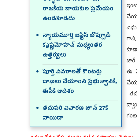
ఇంటర
రాజకీయ నాయకుల ప్రమేయం
చేయడ
ఉండకూడదు
నిధ
న్యాయమూర్తి జస్టిస్‌ బొప్పూడి
గాన
కృష్ణమోహన్‌ మధ్యంతర
కూడా
ఉత్తర్వులు
జారీ
పూర్తి వివరాలతో కౌంటర్లు
ఈ మ
దాఖలు చేయాలని ప్రభుత్వానికి,
చేయా
ఈసీకి ఆదేశం
తదు
న్యా
తదుపరి విచారణ జూన్‌ 27కి
గంట
వాయిదా