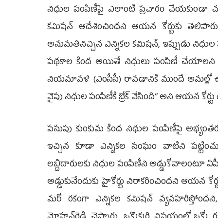
నిధుల పంపిణీపై ఎలాంటి ప్రచారం చేయకుండా చూడ
కమిషన్‌ ఆదేశించిందని ఆయన కోర్టుకు తెలిపా
అనుమతినిచ్చిన ఎన్నికల కమిషన్, ఇప్పుడు నిధుల పంప
పథకాల కింద అయితే నిధులు పంపిణీ చేయాలని ప్రభ
నియమావళి (ఎంసీసీ) రావడానికి ముందే అమల్లో ఉన
వైపు నిధుల పంపిణీకి బ్రేక్‌ వేసింది’’ అని ఆయన కోర్టు 
పసుపు కుంకుమ కింద నిధుల పంపిణీపై అభ్యంతరం వ
ఇచ్చిన కూడా ఎన్నికల సంఘం వాటిని పట్టించ
లబ్దిదారులకు నిధుల పంపిణీని అడ్డు​కోవాలంటూ ఏపీ
అడ్డుకునేందుకు హైకోర్టు నిరాకరించిందని ఆయన కో
మరో రకంగా ఎన్నికల కమిషన్‌ వ్యవహరిస్తోంద
మోహన్‌రెడ్డి చెప్పారు. ఒక్కొక్కరి విషయంలో ఒక్కో