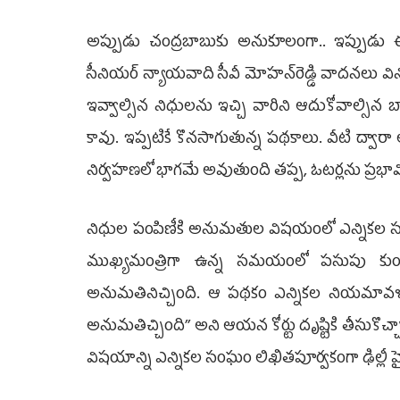
అప్పుడు చంద్రబాబుకు అనుకూలంగా.. ఇప్పుడు ఈ
సీనియర్‌ న్యాయవాది సీవీ మోహన్‌రెడ్డి వాదనలు వి
ఇవ్వాల్సిన నిధులను ఇచ్చి వారిని ఆదుకోవాల్సిన బా
కావు. ఇప్పటికే కొనసాగుతున్న పథకాలు. వీటి ద్వా
నిర్వహణలో భాగమే అవుతుంది తప్ప, ఓటర్లను ప్రభ
నిధుల పంపిణీకి అనుమతుల విషయంలో ఎన్నికల సంఘ
ముఖ్యమంత్రిగా ఉన్న సమయంలో పసుపు కుం
అనుమతినిచ్చింది. ఆ పథకం ఎన్నికల నియమావళ
అనుమతిచ్చింది’’ అని ఆయన కోర్టు దృష్టికి తీసుకొ
విషయాన్ని ఎన్నికల సంఘం లిఖితపూర్వకంగా ఢిల్లీ