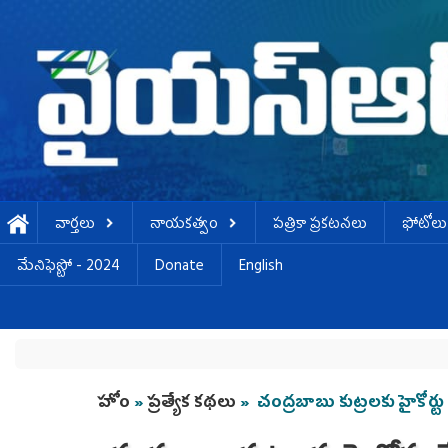
Skip to main content
వార్తలు
నాయకత్వం
పత్రికా ప్రకటనలు
ఫోటోలు
మేనిఫెస్టో - 2024
Donate
English
You are here
హోం
»
ప్రత్యేక కథలు
» చంద్రబాబు కుట్రలకు హైకోర్టు బ్ర