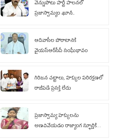
వెన్నుపోటు పార్టీ పాలనలో
ప్రజాస్వామ్యం ఖూనీ..
ఆదివాసీల పోరాటానికి
వైయ‌స్ఆర్‌సీపీ సంఘీభావం
గిరిజన చట్టాలు, హక్కుల పరిరక్షణలో
రాజీపడే ప్రసక్తే లేదు
ప్రజాస్వామ్య హక్కులను
అణచివేయడం రాజ్యాంగ స్ఫూర్తికి
విరుద్ధం