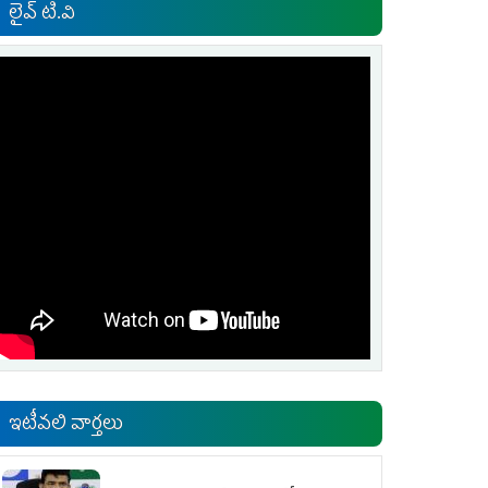
లైవ్ టి.వి
ఇటీవలి వార్తలు