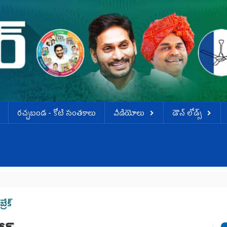
ర‌చ్చ‌బండ‌ - కోటి సంత‌కాలు
వీడియోలు
డౌన్ లోడ్స్
ేక్‌