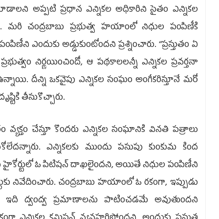
ాలని అప్పటి ప్రధాన ఎన్నికల అధికారిని సైతం ఎన్నికల
రు. మరి చంద్రబాబు ప్రభుత్వ హయాంలో నిధుల పంపిణీకి
ిణీని ఎందుకు అడ్డుకుంటోందని ప్రశ్నించారు. ‘‘ప్రస్తుతం ఏ
ుత్వం నిర్ణయించిందో, ఆ పథకాలలన్నీ ఎన్నికల ప్రవర్తనా
్నాయి. దీన్ని ఒకవైపు ఎన్నికల సంఘం అంగీకరిస్తూనే మరో
దృష్టికి తీసుకొచ్చారు.
్యక్తం చేస్తూ కొందరు ఎన్నికల సంఘానికి వినతి పత్రాలు
ుకోలేదన్నారు. ఎన్నికలకు ముందు పసుపు కుంకుమ కింద
 హైకోర్టులో ఓ పిటిషన్‌ దాఖలైందని, అయితే నిధుల పంపిణీని
ర్టుకు నివేదించారు. చంద్రబాబు హయాంలో ఓ రకంగా, ఇప్పుడు
ని, ఇది ద్వంద్వ ప్రమాణాలను పాటించడమే అవుతుందని
 రకంగా ఎన్నికల కమిషన్‌ వ్యవహరిస్తోందని, అందుకు ప్రస్తుత