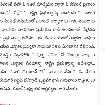
్‌నెట్‌తో సహా ఏ ఇతర మాధ్యమం ద్వారా ఏ రకమైన ప్రచారం
ానికి వీల్లేదని రాష్ట్ర ప్రభుత్వాన్ని ఆదేశించింది. అలాగే
ుల పంపిణీ విషయంలో ఎలాంటి ఆర్భాటాలు గానీ, సంబరాలు
ీ, రాజకీయ నాయకుల ప్రమేయం గానీ ఉండటానికి వీల్లేదని
 ప్రభుత్వాన్ని ఆదేశించింది. ఈ విషయంలో ఎన్నికల సంఘం
 చేసిన ఎన్నికల ప్రవర్తనా నియమావళిని మీరడానికి వీల్లేదంది.
ొత్తం వ్యవహారంలో పూర్తి వివరాలతో కౌంటర్లు దాఖలు
లని ఎన్నికల సంఘాన్ని, రాష్ట్ర ప్రభుత్వాన్ని ఆదేశిస్తూ...
పరి విచారణను జూన్‌ 27కి వాయిదా వేసింది. ఈ మేరకు
యమూర్తి జస్టిస్‌ బొప్పూడి కృష్ణమోహన్‌ గురువారం రాత్రి 10.20
ల సమయంలో మధ్యంతర ఉత్తర్వులు జారీ చేశారు.