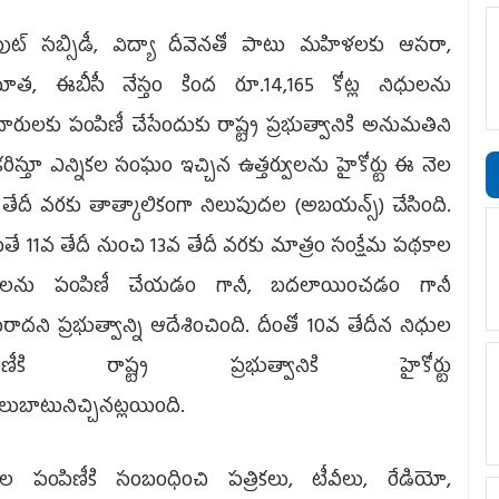
‌పుట్‌ సబ్సిడీ, విద్యా దీవెనతో పాటు మహిళలకు ఆసరా,
ూత, ఈబీసీ నేస్తం కింద రూ.14,165 కోట్ల నిధులను
ిదారులకు పంపిణీ చేసేందుకు రాష్ట్ర ప్రభుత్వానికి అనుమతిని
కరిస్తూ ఎన్నికల సంఘం ఇచ్చిన ఉత్తర్వులను హైకోర్టు ఈ నెల
తేదీ వరకు తాత్కాలికంగా నిలుపుదల (అబయన్స్‌) చేసింది.
ే 11వ తేదీ నుంచి 13వ తేదీ వరకు మాత్రం సంక్షేమ పథకాల
ులను పంపిణీ చేయడం గానీ, బదలాయించడం గానీ
ాదని ప్రభుత్వాన్ని ఆదేశించింది. దీంతో 10వ తేదీన నిధుల
పిణీకి రాష్ట్ర ప్రభుత్వానికి హైకోర్టు
లుబాటునిచ్చినట్లయింది.
ుల పంపిణీకి సంబంధించి పత్రికలు, టీవీలు, రేడియో,