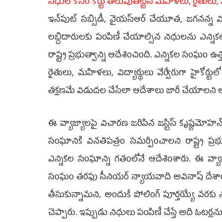
నిధుల కోసం కోర్టు తలుపుతట్టిన మహిళలు, రైతులు, వి
ఇన్‌పుట్‌ సబ్సిడీ, వైయ‌స్ఆర్‌ చేయూత, జగనన్న వ
లబ్దిదారులకు పంపిణీ చేయాల్సిన నిధులను ఎన్న
రాష్ట్ర ప్రభుత్వాన్ని ఆదేశించింది. ఎన్నికల సంఘం
రైతులు, మహిళలు, విద్యార్థులు వేర్వేరుగా హైకోర
తక్షణమే విడుదల చేసేలా ఆదేశాలు జారీ చేయాలని అభ
ఈ వ్యాజ్యాలపై విచారణ జరిపిన జస్టిస్‌ కృష్ణమో
సంఘానికి వినతిపత్రం సమర్పించాలని రాష్ట్ర ప్రభ
ఎన్నికల సంఘాన్ని గతంలోనే ఆదేశింశారు. ఈ వ్యాజ
సంఘం తరఫు సీనియర్‌ న్యాయవాది అవినాష్‌ దేశాయ్‌ 
తీసుకున్నామని, అందుకే పోలింగ్‌ పూర్తయ్యే వరకు 
చెప్పారు. ఇప్పుడు నిధులు పంపిణీ చేస్తే అది ఓటర్ల