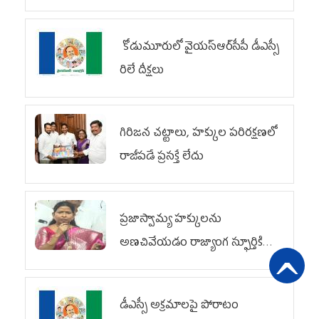
కోడుమూరులో వైయ‌స్ఆర్‌సీపీ డీఎస్సీ
రిలే దీక్షలు
గిరిజన చట్టాలు, హక్కుల పరిరక్షణలో
రాజీపడే ప్రసక్తే లేదు
ప్రజాస్వామ్య హక్కులను
అణచివేయడం రాజ్యాంగ స్ఫూర్తికి
విరుద్ధం
డీఎస్సీ అక్రమాలపై పోరాటం