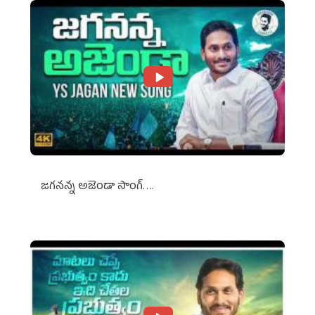
జగనన్న అజెండా సాంగ్….