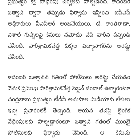
ప్రభుత్వం కక్ష సాధింపు చర్యలకు పాల్పడింది. కాదంబరి
జత్వానీ ద్వారా తప్పుడు ఫిర్యాదు ఇప్పించి ఐపీఎస్‌
అధికారులు పీఎస్‌ఆర్‌ ఆంజనేయులు, టి. కాంతిరాణా,
విశాల్‌ గున్నీలపై కేసులు నమోదు చేసి వారిని సస్పెండ్‌
చేసింది. పారిశ్రామికవేత్త కుక్కల విద్యాసాగర్‌ను అరెస్టు
చేసింది.
కాదంబరి జత్వానిని గతంలో పోలీసులు అరెస్టు చేయడం
వెనుక ప్రముఖ పారిశ్రామికవేత్త సజ్జన్‌ జిందాల్‌ ఉన్నారంటూ
చంద్రబాబు ప్రభుత్వం టీడీపీ అనుకూల మీడియాకు లీకులు
ఇచ్చి ప్రచారంలోకి తెచ్చింది. ఆయన తనపై లైంగిక
వేధింపులకు పాల్పడ్డారంటూ జత్వానీ గతంలో ముంబై
పోలీసులకు ఫిర్యాదు చేసింది. ఆ కేసును