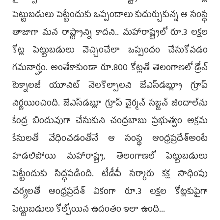
పెట్టుబడులు పెట్టేందుకు ఒప్పందాలు కుదుర్చుకున్న ఆ సంస్థ
తాజాగా మన రాష్ట్రాన్ని కాదని.. మహారాష్ట్రలో రూ.3 లక్షల
కోట్ల పెట్టుబడులు వెచ్చించేలా ఒప్పందం చేసుకోవడం
గమనార్హం. అంతేకాకుండా రూ.800 కోట్లతో తెలంగాణలో డ్రోన్‌
టెక్నాలజీ యూనిట్‌ నెలకొల్పాలని జేఎస్‌డబ్ల్యూ గ్రూప్‌
నిర్ణయించింది. జేఎస్‌డబ్లూ గ్రూప్‌ చైర్మన్‌ సజ్జన్‌ జిందాల్‌ను
కేంద్ర బిందువుగా చేసుకుని చంద్రబాబు ప్రభుత్వం అక్రమ
కేసులతో వేధించడంతోనే ఆ సంస్థ ఆంధ్రప్రదేశ్‌అంటే
హడలిపోయి మహారాష్ట్ర, తెలంగాణలో పెట్టుబడులు
పెట్టేందుకు సిద్ధపడింది. టీడీపీ సర్కారు కక్ష సాధింపు
చర్యలతో ఆంధ్రప్రదేశ్‌ ఏకంగా రూ.3 లక్షల కోట్లకుపైగా
పెట్టుబడులు కోల్పోయిన ఉదంతం ఇలా ఉంది...