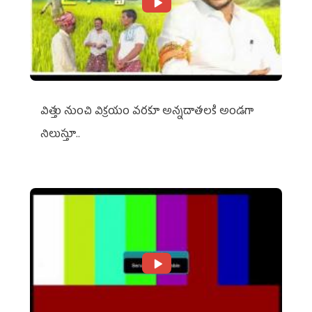
విత్తు నుంచి విక్రయం వరకూ అన్నదాతలకి అండగా
నిలుస్తూ..