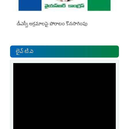
డీఎస్సీ అక్రమాలపై పోరాటం కొనసాగింపు
లైవ్ టి.వి