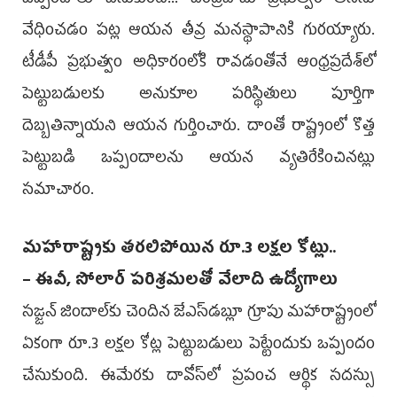
ఒప్పందాలు చేసుకుంటే... చంద్రబాబు ప్రభుత్వం తనను
వేధించడం పట్ల ఆయన తీవ్ర మనస్థాపానికి గురయ్యారు.
టీడీపీ ప్రభుత్వం అధికారంలోకి రావడంతోనే ఆంధ్రప్రదేశ్‌లో
పెట్టుబడులకు అనుకూల పరిస్థితులు పూర్తిగా
దెబ్బతిన్నాయని ఆయన గుర్తించారు. దాంతో రాష్ట్రంలో కొత్త
పెట్టుబడి ఒప్పందాలను ఆయన వ్యతిరేకించినట్లు
సమాచారం.
మహారాష్ట్రకు తరలిపోయిన రూ.3 లక్షల కోట్లు..
– ఈవీ, సోలార్‌ పరిశ్రమలతో వేలాది ఉద్యోగాలు
సజ్జన్‌ జిందాల్‌కు చెందిన జేఎస్‌డబ్లూ గ్రూపు మహారాష్ట్రంలో
ఏకంగా రూ.3 లక్షల కోట్ల పెట్టుబడులు పెట్టేందుకు ఒప్పందం
చేసుకుంది. ఈమేరకు దావోస్‌లో ప్రపంచ ఆర్థిక సదస్సు