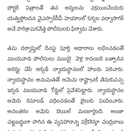
ఫోర్జరీ పత్రాలతో తన ఆస్తులను విక్రయించేందుకు
యత్నిస్తోందని వైఎస్సార్‌సీపీ హయాంలో కుక్కల విద్యాసాగర్‌
అనే పారిశ్రామికవేత్త పోలీసులకు ఫిర్యాదు చేశారు.
తమ దర్యాప్తులో దీనిపై పూర్తి ఆధారాలు లభించడంతో
విజయవాడ పోలీసులు ముంబై వెళ్లి కాదంబరి జత్వానీని
అరెస్టు చేసి అక్కడి న్యాయస్థానంలో హాజరు పరిచారు.
న్యాయస్థానం అనుమతితో ఆమెను రాష్ట్రానికి తీసుకువచ్చి
ఇక్కడ విజయవాడ కోర్టులో ప్రవేశపెట్టారు. న్యాయస్థానం
ఆమెకు రిమాండ్‌ విధించడంతో జైలుకు పంపించారు.
అనంతరం ఆమెకు బెయిల్‌ మంజూరైంది. అంతా
చట్టబద్ధంగా సాగిన ఈ వ్యవహారాన్ని వక్రీకరిస్తూ చంద్రబాబు