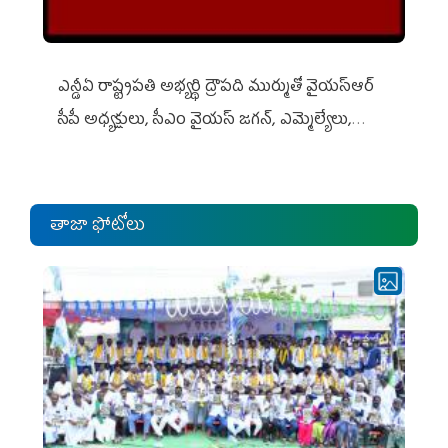
ఎన్డీఏ రాష్ట్ర‌ప‌తి అభ్య‌ర్థి ద్రౌప‌ది ముర్ముతో వైయ‌స్ఆర్
సీపీ అధ్య‌క్షులు, సీఎం వైయ‌స్ జ‌గ‌న్, ఎమ్మెల్యేలు,
ఎంపీల స‌మావేశం
తాజా ఫోటోలు