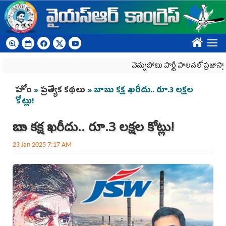
Skip to main content
????
వెన్నుపోటు పార్టీ పాలనలో ప్రజాస్వామ్యం ఖూ
You are here
హోం
»
ప్రత్యేక కథలు
» బాబు కక్ష ఖరీదు.. రూ.3 లక్షల
కోట్లు!
బాబు కక్ష ఖరీదు.. రూ.3 లక్షల కోట్లు!
23 Jan 2025 7:17 AM