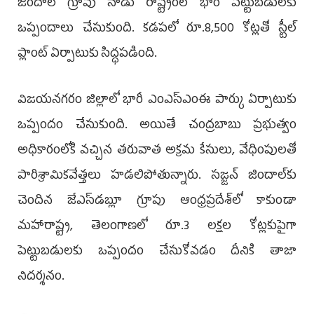
జిందాల్‌ గ్రూపు నాడు రాష్ట్రంలో భారీ పెట్టుబడులకు
ఒప్పందాలు చేసుకుంది. కడపలో రూ.8,500 కోట్లతో స్టీల్‌
ప్లాంట్‌ ఏర్పాటుకు సిద్ధపడింది.
విజయనగరం జిల్లాలో భారీ ఎంఎస్‌ఎంఈ పార్కు ఏర్పాటుకు
ఒప్పందం చేసుకుంది. అయితే చంద్రబాబు ప్రభుత్వం
అధికారంలోకి వచ్చిన తరువాత అక్రమ కేసులు, వేధింపులతో
పారిశ్రామికవేత్తలు హడలిపోతున్నారు. సజ్జన్‌ జిందాల్‌కు
చెందిన జేఎస్‌డబ్లూ గ్రూపు ఆంధ్రప్రదేశ్‌లో కాకుండా
మహారాష్ట్ర, తెలంగాణలో రూ.3 లక్షల కోట్లకుపైగా
పెట్టుబడులకు ఒప్పందం చేసుకోవడం దీనికి తాజా
నిదర్శనం.