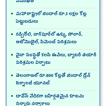
విముఖత
మహారాష్ట్రలో జిందాల్‌ రూ.3 లక్షల కోట్ల
పెట్టుబడులు
గడ్చిరోలి, నాగ్‌పూర్‌లో ఉక్కు, సోలార్,
ఆటోమొబైల్, సిమెంట్‌ పరిశ్రమలు
చైనా సంస్థతో కలసి ఈవీలు, బ్యాటరీ తయారీ
పరిశ్రమల ఏర్పాటు
తెలంగాణలో రూ.800 కోట్లతో జిందాల్‌ డ్రోన్‌
టెక్నాలజీ యూనిట్‌
దావోస్‌ వేదికగా బహిర్గతమైన కూటమి
సర్కారు నిర్వాకాలు