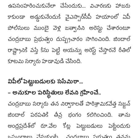
ఉపసంహరించుకునేలా చేసేందుకు... విచారణకు హాజరు
కాకుండా అడ్డుకునేందుకే వైఎస్సార్‌సీపీ హయాంలో ఏపీ
పోలీసులు ముంబై వెళ్లి జత్వానీని అరెస్టు చేశారంటూ
చంద్రబాబు ప్రభుత్వం దుష్ప్రచారం సాగించింది. జిందాల్‌
రాష్ట్రానికి వస్తే కేసు పెట్టి ఆయన్ను అరెస్ట్‌ చేస్తారనే రీతిలో
కూటమి సర్కారు హడావుడి చేసింది.
ఏపీలో పెట్టుబడులకు ససేమిరా...
– అనుకూల పరిస్థితులు లేవని గ్రహించే..
చంద్రబాబు సర్కారు తన నిర్వాకాలతో పారిశ్రామికవేత్త సజ్జన్‌
జిందాల్‌ పరపతికి తీవ్ర భంగం కలిగించింది. తాను
ఆంధ్రప్రదేశ్‌లో రూ.వేల కోట్ల పెట్టుబడులు పెట్టేందుకు