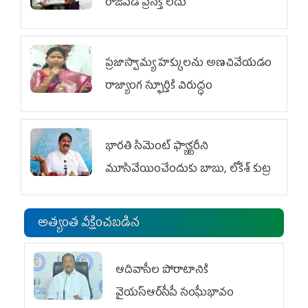
రాజీపడే ప్రసక్తే లేదు
ప్రజాస్వామ్య హక్కులను అణచివేయడం
రాజ్యాంగ స్ఫూర్తికి విరుద్ధం
భారతి సిమెంట్ ఫ్యాక్టరీని
మూసివేయించేందుకు బాబు, లోకేశ్ కుట్ర
అత్యంత వీక్షించబడిన
ఆదివాసీల పోరాటానికి
వైయ‌స్ఆర్‌సీపీ సంఘీభావం