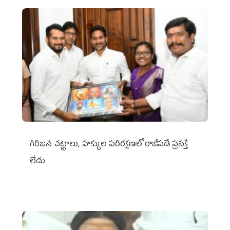
గిరిజన చట్టాలు, హక్కుల పరిరక్షణలో రాజీపడే ప్రసక్తే
లేదు