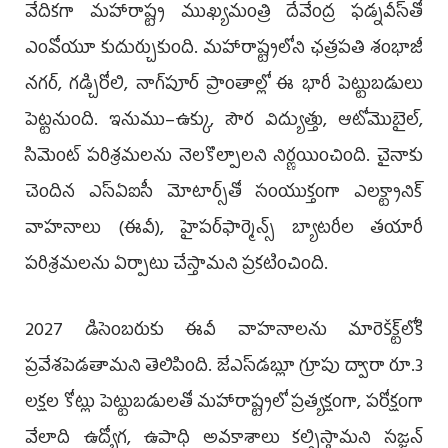
వేదికగా మహారాష్ట్ర ముఖ్యమంత్రి దేవేంద్ర ఫడ్నవీస్‌తో
ఎంవోయూ కుదుర్చుకుంది. మహారాష్ట్రలోని ఛత్రపతి శంభాజీ
నగర్, గడ్చిరోలి, నాగ్‌పూర్‌ ప్రాంతాల్లో ఈ భారీ పెట్టుబడులు
పెట్టనుంది. ఇనుము–ఉక్కు, సౌర విద్యుత్తు, ఆటోమొబైల్,
సిమెంట్‌ పరిశ్రమలను నెలకొల్పాలని నిర్ణయించింది. చైనాకు
చెందిన ఎస్‌ఏఐసీ మోటార్స్‌తో సంయుక్తంగా ఎలక్ట్రానిక్‌
వాహనాలు (ఈవీ), హైపర్‌ఫార్మెన్స్‌ బ్యాటరీల తయారీ
పరిశ్రమలను ఏర్పాటు చేస్తామని ప్రకటించింది.
2027 డిసెంబరుకు ఈవీ వాహనాలను మారెŠక్ట్‌లోకి
ప్రవేశపెడతామని తెలిపింది. జేఎస్‌డబ్లూ గ్రూపు ద్వారా రూ.3
లక్షల కోట్లు పెట్టుబడులతో మహారాష్ట్రలో ప్రత్యక్షంగా, పరోక్షంగా
వేలాది ఉద్యోగ, ఉపాధి అవకాశాలు కల్పిస్తామని సజ్జన్‌