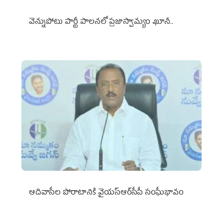
వెన్నుపోటు పార్టీ పాలనలో ప్రజాస్వామ్యం ఖూనీ..
ఆదివాసీల పోరాటానికి వైయ‌స్ఆర్‌సీపీ సంఘీభావం