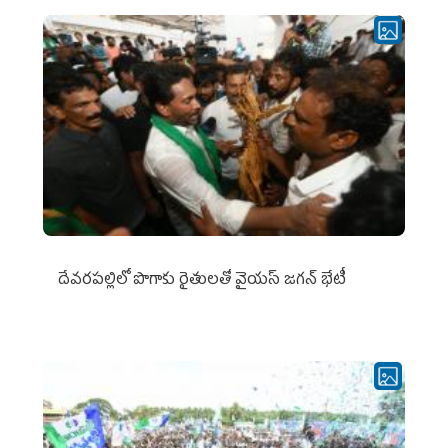
దేవరపల్లిలో పొగాకు రైతులతో వైయస్ జగన్ భేటీ