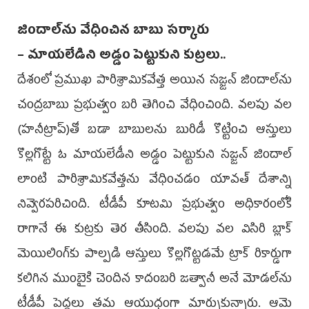
జిందాల్‌ను వేధించిన బాబు సర్కారు
– మాయలేడిని అడ్డం పెట్టుకుని కుట్రలు..
దేశంలో ప్రముఖ పారిశ్రామికవేత్త అయిన సజ్జన్‌ జిందాల్‌ను
చంద్రబాబు ప్రభుత్వం బరి తెగించి వేధించింది. వలపు వల
(హనీట్రాప్‌)తో బడా బాబులను బురిడీ కొట్టించి ఆస్తులు
కొల్లగొట్టే ఓ మాయలేడీని అడ్డం పెట్టుకుని సజ్జన్‌ జిందాల్‌
లాంటి పారిశ్రామికవేత్తను వేధించడం యావత్‌ దేశాన్ని
నివ్వెరపరిచింది. టీడీపీ కూటమి ప్రభుత్వం అధికారంలోకి
రాగానే ఈ కుట్రకు తెర తీసింది. వలపు వల విసిరి బ్లాక్‌
మెయిలింగ్‌కు పాల్పడి ఆస్తులు కొల్లగొట్టడమే ట్రాక్‌ రికార్డుగా
కలిగిన ముంబైకి చెందిన కాదంబరి జత్వానీ అనే మోడల్‌ను
టీడీపీ పెద్దలు తమ ఆయుధంగా మార్చుకున్నారు. ఆమె