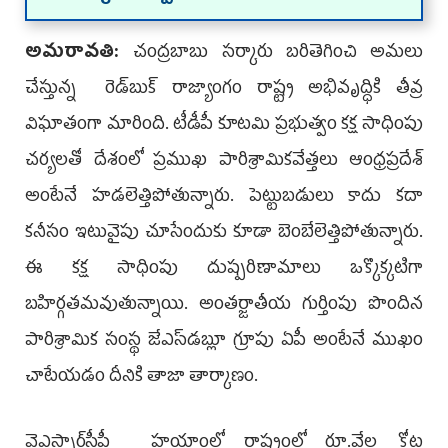
అమరావతి:
చంద్రబాబు సర్కారు బరితెగించి అమలు
చేస్తున్న రెడ్‌బుక్‌ రాజ్యాంగం రాష్ట్ర అభివృద్ధికి తీవ్ర
విఘాతంగా మారింది. టీడీపీ కూటమి ప్రభుత్వం కక్ష సాధింపు
చర్యలతో దేశంలో ప్రముఖ పారిశ్రామికవేత్తలు ఆంధ్రప్రదేశ్‌
అంటేనే హడ­లెత్తిపోతున్నారు. పెట్టుబడులు కాదు కదా
కనీసం ఇటువైపు చూసేందుకు కూడా బెంబేలెత్తిపోతు­న్నారు.
ఈ కక్ష సాధింపు దుష్పరిణామాలు ఒక్కొ­క్కటిగా
బహిర్గతమవుతున్నాయి. అంతర్జాతీయ గుర్తింపు పొందిన
పారిశ్రామిక సంస్థ జేఎస్‌డబ్లూ గ్రూపు ఏపీ అంటేనే ముఖం
చాటేయడం దీనికి తాజా తార్కాణం.
వైఎస్సార్‌సీపీ హయాంలో రాష్ట్రంలో రూ.వేల కోట్ల