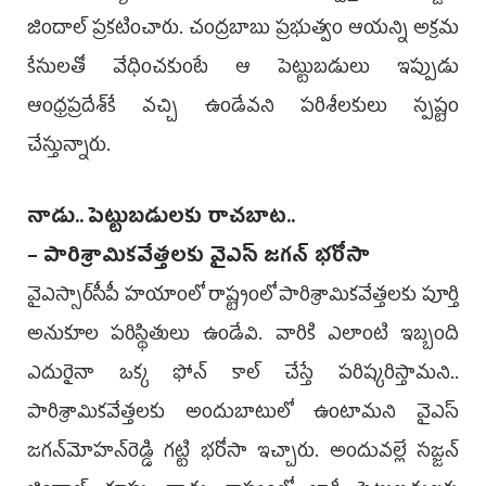
జిందాల్‌ ప్రకటించారు. చంద్రబాబు ప్రభుత్వం ఆయన్ని అక్రమ
కేసులతో వేధించకుంటే ఆ పెట్టుబడులు ఇప్పుడు
ఆంధ్రప్రదేశ్‌కే వచ్చి ఉండేవని పరిశీలకులు స్పష్టం
చేస్తున్నారు.
నాడు.. పెట్టుబడులకు రాచబాట..
– పారిశ్రామికవేత్తలకు వైఎస్‌ జగన్‌ భరోసా
వైఎస్సార్‌సీపీ హయాంలో రాష్ట్రంలో పారిశ్రామికవేత్తలకు పూర్తి
అనుకూల పరిస్థితులు ఉండేవి. వారికి ఎలాంటి ఇబ్బంది
ఎదురైనా ఒక్క ఫోన్‌ కాల్‌ చేస్తే పరిష్కరిస్తామని..
పారిశ్రామికవేత్తలకు అందుబాటులో ఉంటామని వైఎస్‌
జగన్‌మోహన్‌రెడ్డి గట్టి భరోసా ఇచ్చారు. అందువల్లే సజ్జన్‌