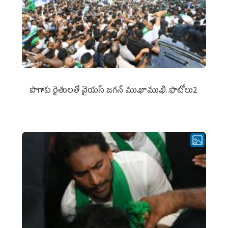
పొగాకు రైతుల‌తో వైయ‌స్ జ‌గ‌న్ ముఖాముఖి..ఫొటోలు2