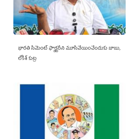
భారతి సిమెంట్ ఫ్యాక్టరీని మూసివేయించేందుకు బాబు,
లోకేశ్ కుట్ర