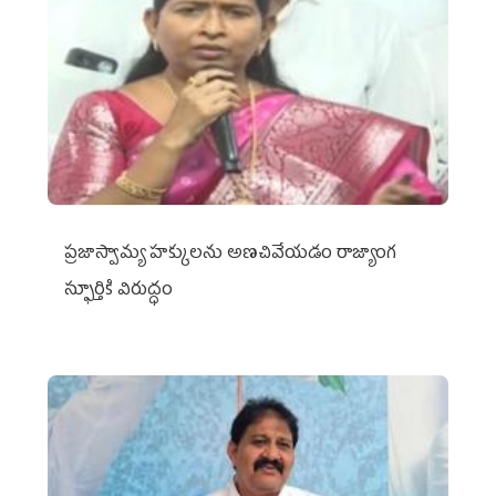
ప్రజాస్వామ్య హక్కులను అణచివేయడం రాజ్యాంగ
స్ఫూర్తికి విరుద్ధం