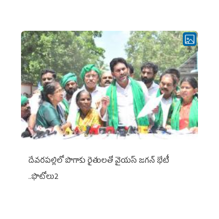
దేవరపల్లిలో పొగాకు రైతులతో వైయస్ జగన్ భేటీ
..ఫొటోలు2