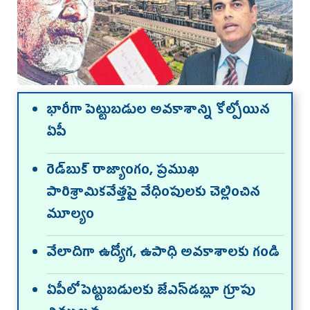
భారీగా పెట్టుబడుల అవకాశాన్ని కోల్పోయిన
ఏపీ
రెడ్‌బుక్‌ రాజ్యాంగం, ప్రముఖ
పారిశ్రామికవేత్తపై వేధింపులకు చెల్లించిన
మూల్యం
వేలాదిగా ఉద్యోగ, ఉపాధి అవకాశాలకు గండి
ఏపీలో పెట్టుబడులకు జేఎస్‌డబ్లూ గ్రూపు