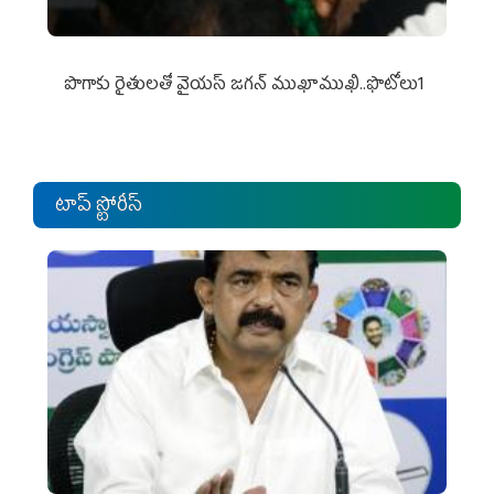
పొగాకు రైతుల‌తో వైయ‌స్ జ‌గ‌న్ ముఖాముఖి..ఫొటోలు1
టాప్ స్టోరీస్