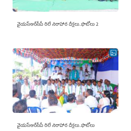
వైయ‌స్ఆర్‌సీపీ రిలే నిరాహార దీక్షలు..ఫొటోలు 2
వైయ‌స్ఆర్‌సీపీ రిలే నిరాహార దీక్షలు..ఫొటోలు