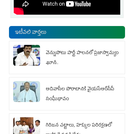
ఇటీవలి వార్తలు
వెన్నుపోటు పార్టీ పాలనలో ప్రజాస్వామ్యం
ఖూనీ..
ఆదివాసీల పోరాటానికి వైయ‌స్ఆర్‌సీపీ
సంఘీభావం
గిరిజన చట్టాలు, హక్కుల పరిరక్షణలో