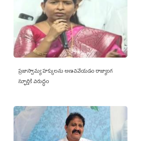
ప్రజాస్వామ్య హక్కులను అణచివేయడం రాజ్యాంగ
స్ఫూర్తికి విరుద్ధం