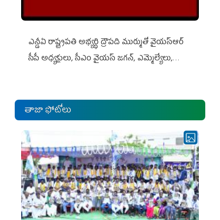
ఎన్డీఏ రాష్ట్ర‌ప‌తి అభ్య‌ర్థి ద్రౌప‌ది ముర్ముతో వైయ‌స్ఆర్
సీపీ అధ్య‌క్షులు, సీఎం వైయ‌స్ జ‌గ‌న్, ఎమ్మెల్యేలు,
ఎంపీల స‌మావేశం
తాజా ఫోటోలు