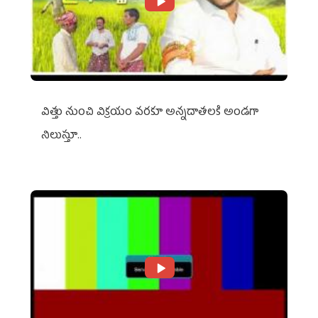
విత్తు నుంచి విక్రయం వరకూ అన్నదాతలకి అండగా
నిలుస్తూ..