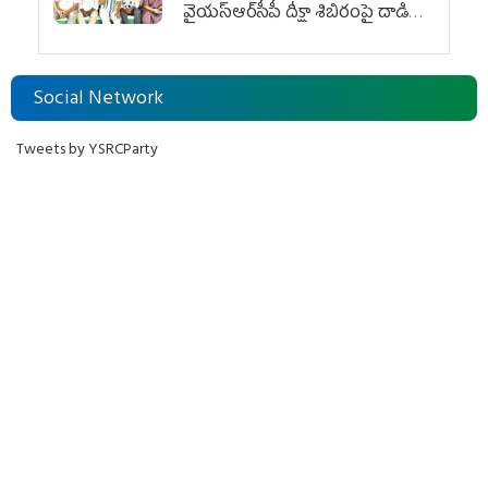
వైయ‌స్ఆర్‌సీపీ దీక్షా శిబిరంపై దాడి
దుర్మార్గం
Social Network
Tweets by YSRCParty