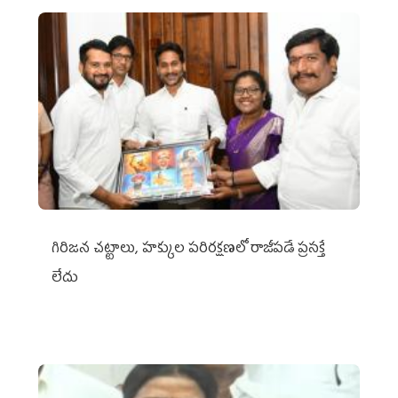
గిరిజన చట్టాలు, హక్కుల పరిరక్షణలో రాజీపడే ప్రసక్తే
లేదు