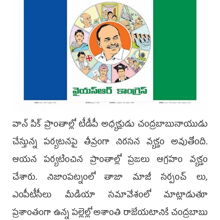
వాన్ పిక్ ప్రాంతాల్లో టీడీపీ అధ్యక్షుడు చంద్రబాబునాయుడు
చేస్తున్న పర్యటనపై తీవ్రంగా నిరసన వ్యక్తం అవుతోంది.
ఆయన పర్యటించిన ప్రాంతాల్లో ప్రజలు ఆగ్రహం వ్యక్తం
చేశారు. నిజాంపట్నంలో తాజా మాజీ సర్పంచ్ లు,
ఎంపీటీసీలు మీడియా సమావేశంలో మాట్లాడుతూ
ప్రశాంతంగా ఉన్న పల్లెల్లో అశాంతి రాజేయటానికే చంద్రబాబు