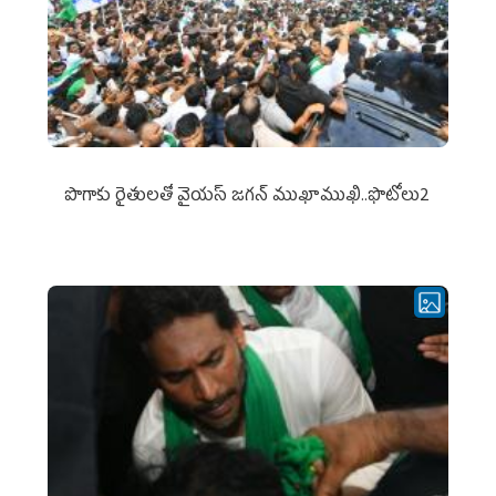
పొగాకు రైతుల‌తో వైయ‌స్ జ‌గ‌న్ ముఖాముఖి..ఫొటోలు2