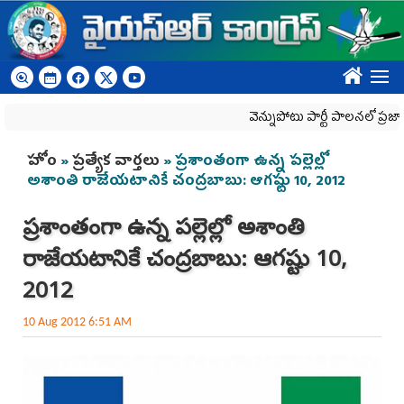
Skip to main content
????
వెన్నుపోటు పార్టీ పాలనలో ప్రజాస్వామ్య
You are here
హోం
»
ప్రత్యేక వార్తలు
» ప్రశాంతంగా ఉన్న పల్లెల్లో
అశాంతి రాజేయటానికే చంద్రబాబు: ఆగష్టు 10, 2012
ప్రశాంతంగా ఉన్న పల్లెల్లో అశాంతి
రాజేయటానికే చంద్రబాబు: ఆగష్టు 10,
2012
10 Aug 2012 6:51 AM