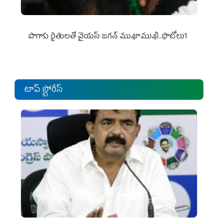
పొగాకు రైతుల‌తో వైయ‌స్ జ‌గ‌న్ ముఖాముఖి..ఫొటోలు1
టాప్ స్టోరీస్