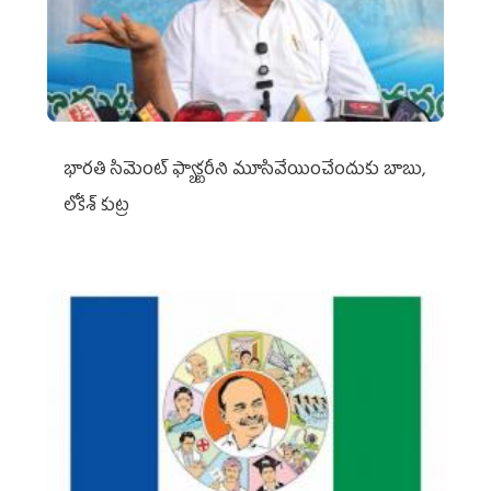
భారతి సిమెంట్ ఫ్యాక్టరీని మూసివేయించేందుకు బాబు,
లోకేశ్ కుట్ర