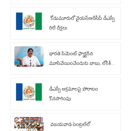
కోడుమూరులో వైయ‌స్ఆర్‌సీపీ డీఎస్సీ
రిలే దీక్షలు
భారతి సిమెంట్ ఫ్యాక్టరీని
మూసివేయించేందుకు బాబు, లోకేశ్
కుట్ర
డీఎస్సీ అక్రమాలపై పోరాటం
కొనసాగింపు
విజయవాడ సెంట్రల్‌లో