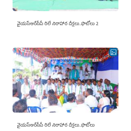
వైయ‌స్ఆర్‌సీపీ రిలే నిరాహార దీక్షలు..ఫొటోలు 2
వైయ‌స్ఆర్‌సీపీ రిలే నిరాహార దీక్షలు..ఫొటోలు