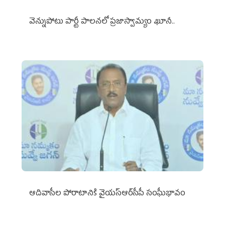
వెన్నుపోటు పార్టీ పాలనలో ప్రజాస్వామ్యం ఖూనీ..
ఆదివాసీల పోరాటానికి వైయ‌స్ఆర్‌సీపీ సంఘీభావం