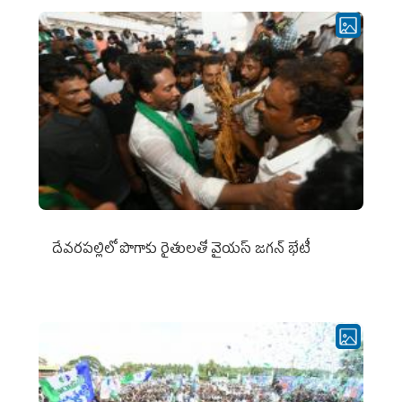
దేవరపల్లిలో పొగాకు రైతులతో వైయస్ జగన్ భేటీ