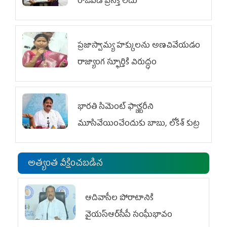
రాజీపడే ప్రసక్తే లేదు
ప్రజాస్వామ్య హక్కులను అణచివేయడం
రాజ్యాంగ స్ఫూర్తికి విరుద్ధం
భారతి సిమెంట్ ఫ్యాక్టరీని
మూసివేయించేందుకు బాబు, లోకేశ్ కుట్ర
అత్యంత వీక్షించబడిన
ఆదివాసీల పోరాటానికి
వైయ‌స్ఆర్‌సీపీ సంఘీభావం