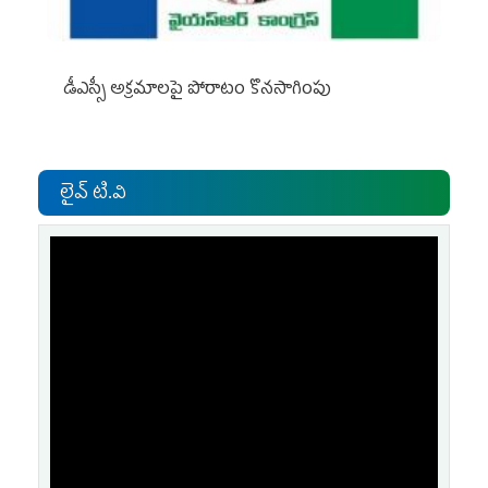
డీఎస్సీ అక్రమాలపై పోరాటం కొనసాగింపు
లైవ్ టి.వి