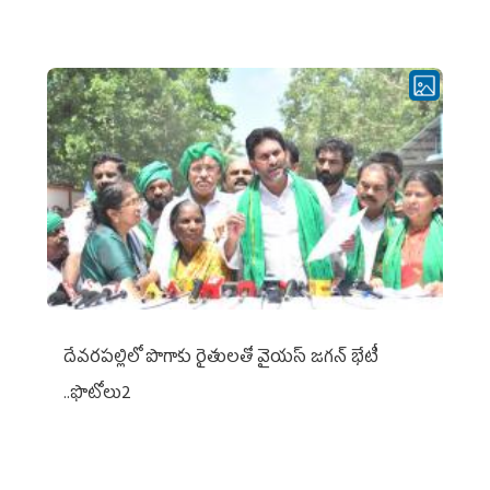
దేవరపల్లిలో పొగాకు రైతులతో వైయస్ జగన్ భేటీ
..ఫొటోలు2