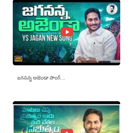
జగనన్న అజెండా సాంగ్….