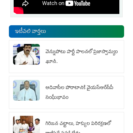
ఇటీవలి వార్తలు
వెన్నుపోటు పార్టీ పాలనలో ప్రజాస్వామ్యం
ఖూనీ..
ఆదివాసీల పోరాటానికి వైయ‌స్ఆర్‌సీపీ
సంఘీభావం
గిరిజన చట్టాలు, హక్కుల పరిరక్షణలో