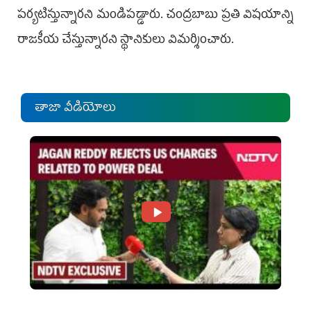
పర్యటిస్తున్నారని మండిపడ్డారు. చంద్రబాబు ప్రతి విషయాన్ని
రాజకీయ చేస్తున్నారని స్థానికులు విమర్శించారు.
తాజా వీడియోలు