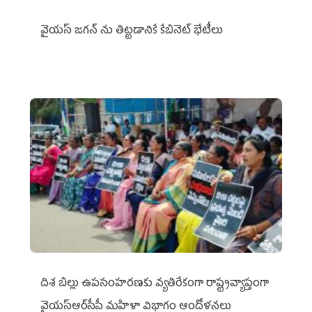
వైయ‌స్ జగన్‌ ను తిట్టడానికే కేబినెట్‌ భేటీలు
దిశ బిల్లు ఉపసంహరణకు వ్యతిరేకంగా రాష్ట్రవ్యాప్తంగా
వైయ‌స్ఆర్‌సీపీ మహిళా విభాగం ఆందోళనలు