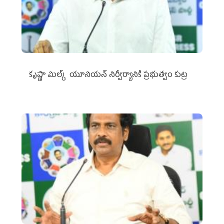
కృష్ణా మిల్క్‌ యూనియన్‌ నిర్వీర్యానికి ప్రభుత్వం కుట్ర