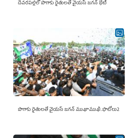
దేవరపల్లిలో పొగాకు రైతులతో వైయస్ జగన్ భేటీ
పొగాకు రైతుల‌తో వైయ‌స్ జ‌గ‌న్ ముఖాముఖి..ఫొటోలు2