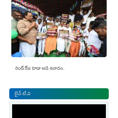
రెండో రోజు కూడా అదే నినాదం..
లైవ్ టి.వి