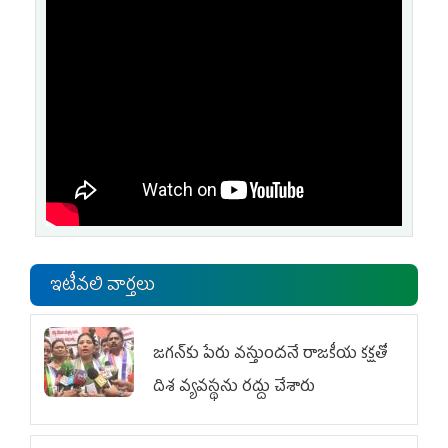
ఇటీవలి వార్తలు
జగన్‌కు పేరు వస్తుందనే రాజకీయ కక్షతో
దిశ వ్య‌వ‌స్థ‌ను రద్దు చేశారు