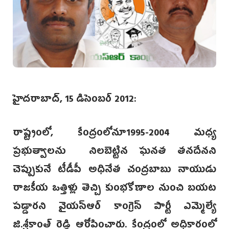
హైదరాబాద్, 15 డిసెంబర్ 2012:
రాష్ట్రంలో, కేంద్రంలోనూ1995-2004 మధ్య
ప్రభుత్వాలను నిలబెట్టిన ఘనత తనదేనని
చెప్పుకునే టీడీపీ అధినేత చంద్రబాబు నాయుడు
రాజకీయ ఒత్తిళ్లు తెచ్చి కుంభకోణాల నుంచి బయట
పడ్డారని వైయస్ఆర్ కాంగ్రెస్ పార్టీ ఎమ్మెల్యే
జి.శ్రీకాంత్ రెడ్డి ఆరోపించారు. కేంద్రంలో అధికారంలో