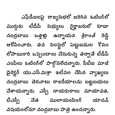
ఎఫ్‌డీఐలపై రాజ్యసభలో జరిగిన ఓటింగ్‌లో
ముగ్గురు టీడీపీ సభ్యులు గైర్హాజరులో కూడా
చంద్రబాబు ఒత్తిళ్లు ఉన్నాయని శ్రీకాంత్ రెడ్డి
ఆరోపించారు. తన సంస్థలో పెట్టుబడుల కోసం
లోపాయికారి ఒప్పందాలు చేసుకున్న తర్వాతే టీడీపీ
ఎంపీలు ఓటింగ్‌లో పాల్గొనలేదన్నారు. సీబీఐ మాజీ
డైరెక్టర్ యు.ఎస్.మిశ్రా ఇటీవల చేసిన వ్యాఖ్యలు
చంద్రబాబు తెరచాటు రాజకీయాలను బట్టబయలు
చేశాయన్నారు. ఎస్పీ నాయకురాలు మాయావతి,
బీఎస్పీ నేత ములాయంసింగ్ యాదవ్
విషయంలోనూ చంద్రబాబు పాత్ర ఉందన్నారు.