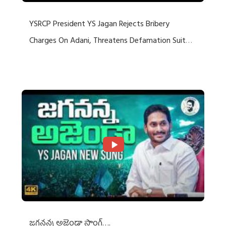
YSRCP President YS Jagan Rejects Bribery
Charges On Adani, Threatens Defamation Suit
Against Media Groups
జగనన్న అజెండా సాంగ్….