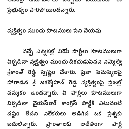
అసెంబ్లీ సమావేశాలు ఏర్పాటు చేయకుండా ఈ
ప్రభుత్వం పారిపోయిందన్నారు.
వ్యక్తిత్వం ముందు కూటములు పని చేయవు
వచ్చే ఎన్నికల్లో ఏయే పార్టీలు కూటములుగా
ఏర్పడినా వ్యక్తిత్వం ముందు దిగదుడుపేనని ఎమ్మెల్యే
శ్రీకాంత్ రెడ్డి స్పష్టం చేశారు. ప్రజా సమస్యలపై
పోరాడిన శ్రీ జగన్మోహన్ రెడ్డి వ్యక్తిత్వంపై ప్రజల్లో
నమ్మకం ఉందన్నారు. ఏ పార్టీలు కూటములుగా
ఏర్పడినా వైయస్ఆర్ కాంగ్రెస్ పార్టీకి ఎటువంటి
నష్టం లేదని విలేకరులు అడిగిన ఒక ప్రశ్నకు
బదులిచ్చారు. ప్రాంతాలకు అతీతంగా పార్టీ