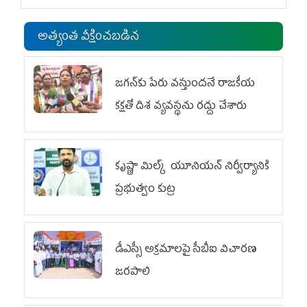
అత్యంత వీక్షించబడిన
జగన్‌కు పేరు వస్తుందనే రాజకీయ
కక్షతో దిశ వ్య‌వ‌స్థ‌ను రద్దు చేశారు
కృష్ణా మిల్క్‌ యూనియన్‌ నిర్వీర్యానికి
ప్రభుత్వం కుట్ర
డీఎస్సీ అక్రమాలపై సీబీఐ విచారణ
జరపాలి