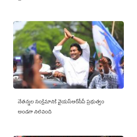
నేతన్నల సంక్షేమానికి వైయ‌స్ఆర్‌సీపీ ప్రభుత్వం
అండగా నిలిచింది