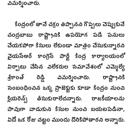
విమర్శించారు.
కేంద్రంలో తానే చక్రం తిప్పానని గొప్పలు చెప్పుకునే
చంద్రబాబు రాష్ట్రానికి ఉపయోగ పడే పనులు
చేయకపోగా కేసులు లేకుండా మాత్రం చేసుకున్నారని
వైయస్ఆర్ కాంగ్రెస్ పార్టీ కేంద్ర కార్యాలయంలో
ఏర్పాటు చేసిన విలేకరుల సమావేశంలో ఎమ్మెల్యే
శ్రీకాంత్ రెడ్డి విమర్శించారు. రాష్ట్రానికి
సంబంధించిన ఒక్క ప్రాజెక్టుకు కూడా కేంద్రం నుంచి
క్లియరెన్స్ తీసుకురాలేదన్నారు. రాజకీయాలను
పావుగా వాడుకుని కేసుల నుంచి బయటపడినా,
ఏదో ఒక రోజు చట్టం ముందు దొరికిపోతారని అన్నారు.