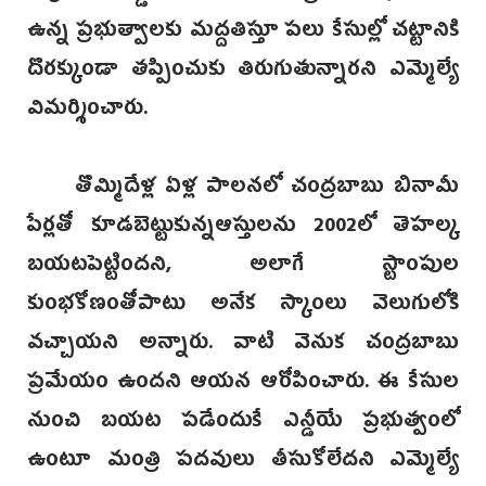
ఉన్న ప్రభుత్వాలకు మద్దతిస్తూ పలు కేసుల్లో చట్టానికి
దొరక్కుండా తప్పించుకు తిరుగుతున్నారని ఎమ్మెల్యే
విమర్శించారు.
తొమ్మిదేళ్ల ఏళ్ల పాలనలో చంద్రబాబు బినామీ
పేర్లతో కూడబెట్టుకున్నఆస్తులను 2002లో తెహల్క
బయటపెట్టిందని, అలాగే స్టాంపుల
కుంభకోణంతోపాటు అనేక స్కాంలు వెలుగులోకి
వచ్చాయని అన్నారు. వాటి వెనుక చంద్రబాబు
ప్రమేయం ఉందని ఆయన ఆరోపించారు. ఈ కేసుల
నుంచి బయట పడేందుకే ఎన్డీయే ప్రభుత్వంలో
ఉంటూ మంత్రి పదవులు తీసుకోలేదని ఎమ్మెల్యే