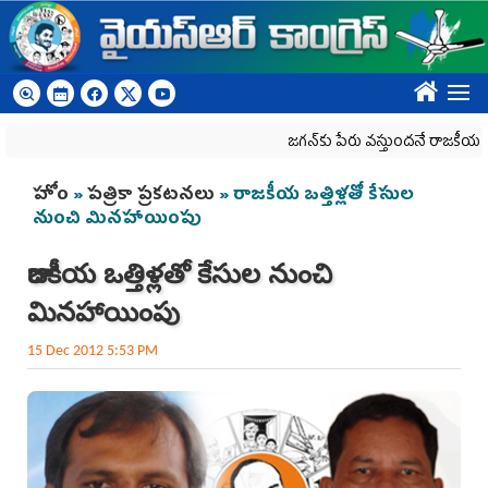
Skip to main content
????
జగన్‌కు పేరు వస్తుందనే రాజకీయ కక్షతో దిశ వ్య
You are here
హోం
»
పత్రికా ప్రకటనలు
» రాజకీయ ఒత్తిళ్లతో కేసుల
నుంచి మినహాయింపు
రాజకీయ ఒత్తిళ్లతో కేసుల నుంచి
మినహాయింపు
15 Dec 2012 5:53 PM