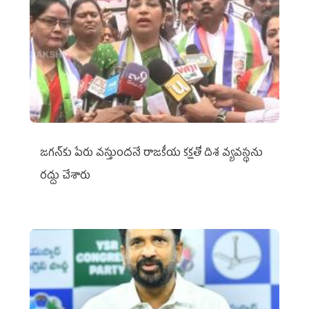
జగన్‌కు పేరు వస్తుందనే రాజకీయ కక్షతో దిశ వ్య‌వ‌స్థ‌ను
రద్దు చేశారు