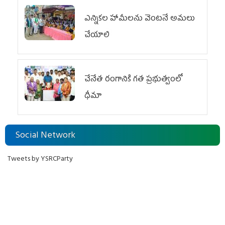
ఎన్నికల హామీలను వెంటనే అమలు
చేయాలి
చేనేత రంగానికి గత ప్రభుత్వంలో
ధీమా
Social Network
Tweets by YSRCParty