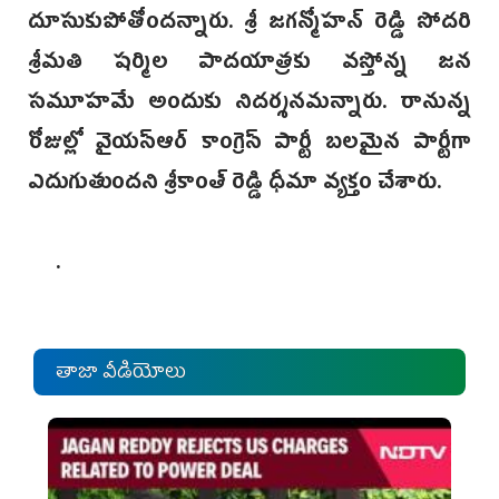
దూసుకుపోతోందన్నారు. శ్రీ జగన్మోహన్ రెడ్డి సోదరి
శ్రీమతి షర్మిల పాదయాత్రకు వస్తోన్న జన
సమూహమే అందుకు నిదర్శనమన్నారు. రానున్న
రోజుల్లో వైయస్ఆర్ కాంగ్రెస్ పార్టీ బలమైన పార్టీగా
ఎదుగుతుందని శ్రీకాంత్ రెడ్డి ధీమా వ్యక్తం చేశారు.
.
తాజా వీడియోలు