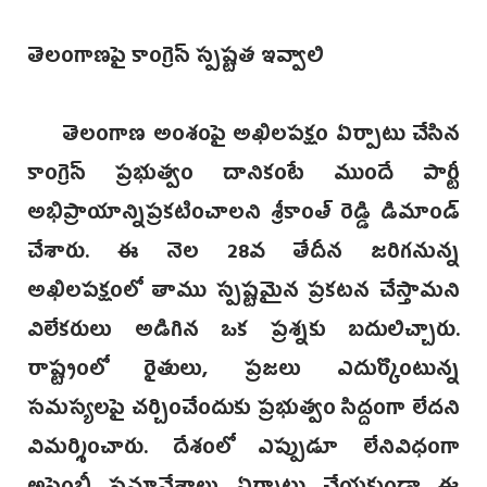
తెలంగాణపై కాంగ్రెస్ స్పష్టత ఇవ్వాలి
తెలంగాణ అంశంపై అఖిలపక్షం ఏర్పాటు చేసిన
కాంగ్రెస్ ప్రభుత్వం దానికంటే ముందే పార్టీ
అభిప్రాయాన్నిప్రకటించాలని శ్రీకాంత్ రెడ్డి డిమాండ్
చేశారు. ఈ నెల 28వ తేదీన జరిగనున్న
అఖిలపక్షంలో తాము స్పష్టమైన ప్రకటన చేస్తామని
విలేకరులు అడిగిన ఒక ప్రశ్నకు బదులిచ్చారు.
రాష్ట్రంలో రైతులు, ప్రజలు ఎదుర్కొంటున్న
సమస్యలపై చర్చించేందుకు ప్రభుత్వం సిద్దంగా లేదని
విమర్శించారు. దేశంలో ఎప్పుడూ లేనివిధంగా