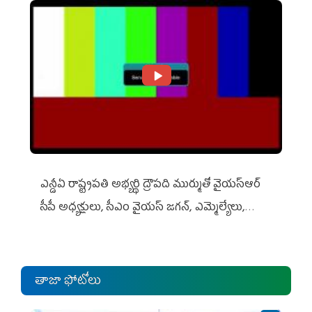
ఎన్డీఏ రాష్ట్ర‌ప‌తి అభ్య‌ర్థి ద్రౌప‌ది ముర్ముతో వైయ‌స్ఆర్
సీపీ అధ్య‌క్షులు, సీఎం వైయ‌స్ జ‌గ‌న్, ఎమ్మెల్యేలు,
ఎంపీల స‌మావేశం
తాజా ఫోటోలు