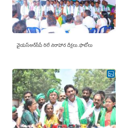
వైయ‌స్ఆర్‌సీపీ రిలే నిరాహార దీక్షలు..ఫొటోలు