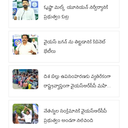
కృష్ణా మిల్క్‌ యూనియన్‌ నిర్వీర్యానికి
ప్రభుత్వం కుట్ర
వైయ‌స్ జగన్‌ ను తిట్టడానికే కేబినెట్‌
భేటీలు
దిశ బిల్లు ఉపసంహరణకు వ్యతిరేకంగా
రాష్ట్రవ్యాప్తంగా వైయ‌స్ఆర్‌సీపీ మహిళా
విభాగం ఆందోళనలు
నేతన్నల సంక్షేమానికి వైయ‌స్ఆర్‌సీపీ
ప్రభుత్వం అండగా నిలిచింది