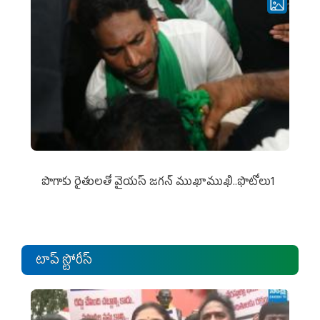
పొగాకు రైతుల‌తో వైయ‌స్ జ‌గ‌న్ ముఖాముఖి..ఫొటోలు1
టాప్ స్టోరీస్