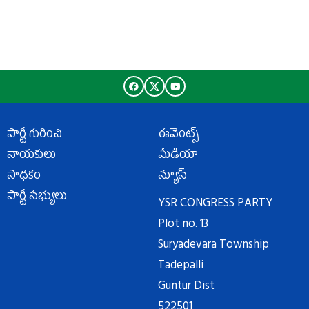
పార్టీ గురించి
ఈవెంట్స్
నాయకులు
మీడియా
సాధకం
న్యూస్
పార్టీ సభ్యులు
YSR CONGRESS PARTY
Plot no. 13
Suryadevara Township
Tadepalli
Guntur Dist
522501