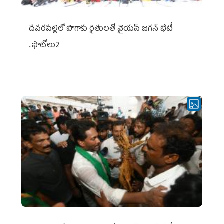
దేవరపల్లిలో పొగాకు రైతులతో వైయస్ జగన్ భేటీ
..ఫొటోలు2