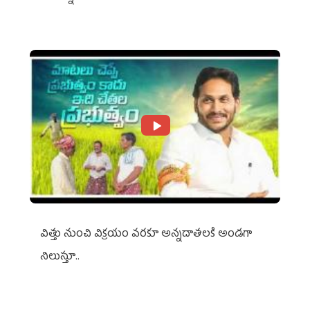
విత్తు నుంచి విక్రయం వరకూ అన్నదాతలకి అండగా
నిలుస్తూ..