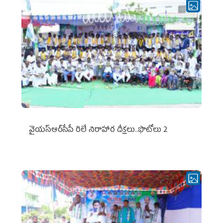
వైయ‌స్ఆర్‌సీపీ రిలే నిరాహార దీక్షలు..ఫొటోలు 2