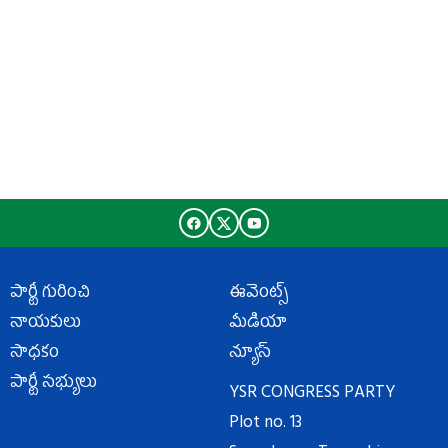
పార్టీ గురించి
ఈవెంట్స్
నాయకులు
మీడియా
సాధకం
న్యూస్
పార్టీ సభ్యులు
YSR CONGRESS PARTY
Plot no. 13