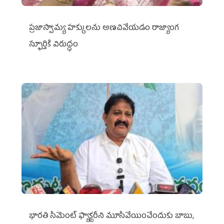
ప్రజాస్వామ్య హక్కులను అణచివేయడం రాజ్యాంగ
స్ఫూర్తికి విరుద్ధం
భారతి సిమెంట్ ఫ్యాక్టరీని మూసివేయించేందుకు బాబు,