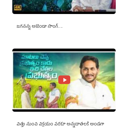
జగనన్న అజెండా సాంగ్….
విత్తు నుంచి విక్రయం వరకూ అన్నదాతలకి అండగా