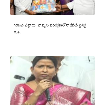
గిరిజన చట్టాలు, హక్కుల పరిరక్షణలో రాజీపడే ప్రసక్తే
లేదు