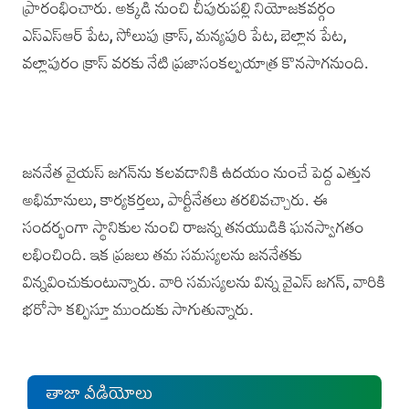
ప్రారంభించారు. అక్కడి నుంచి చీపురుపల్లి నియోజకవర్గం
ఎస్‌ఎస్‌ఆర్‌ పేట, సోలుపు క్రాస్‌, మన్యపురి పేట, బెల్లాన పేట,
వల్లాపురం క్రాస్‌ వరకు నేటి ప్రజాసంకల్పయాత్ర కొనసాగనుంది.
జననేత వైయ‌స్‌ జగన్‌ను కలవడానికి ఉదయం నుంచే పెద్ద ఎత్తున
అభిమానులు, కార్యకర్తలు, పార్టీనేతలు తరలివచ్చారు. ఈ
సందర్భంగా స్థానికుల నుంచి రాజన్న తనయుడికి ఘనస్వాగతం
లభించింది. ఇక ప్రజలు తమ సమస్యలను జననేతకు
విన్నవించుకుంటున్నారు. వారి సమస్యలను విన్న వైఎస్‌ జగన్, వారికి
భరోసా కల్పిస్తూ ముందుకు సాగుతున్నారు.
తాజా వీడియోలు