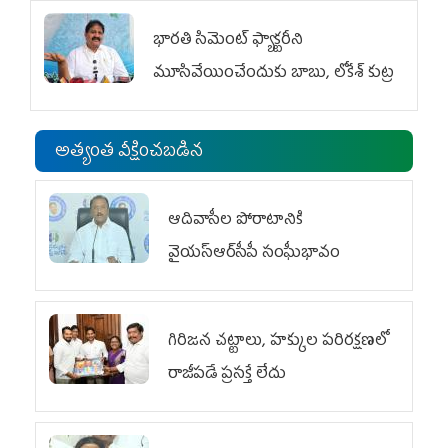
భారతి సిమెంట్ ఫ్యాక్టరీని
మూసివేయించేందుకు బాబు, లోకేశ్ కుట్ర
అత్యంత వీక్షించబడిన
ఆదివాసీల పోరాటానికి
వైయ‌స్ఆర్‌సీపీ సంఘీభావం
గిరిజన చట్టాలు, హక్కుల పరిరక్షణలో
రాజీపడే ప్రసక్తే లేదు