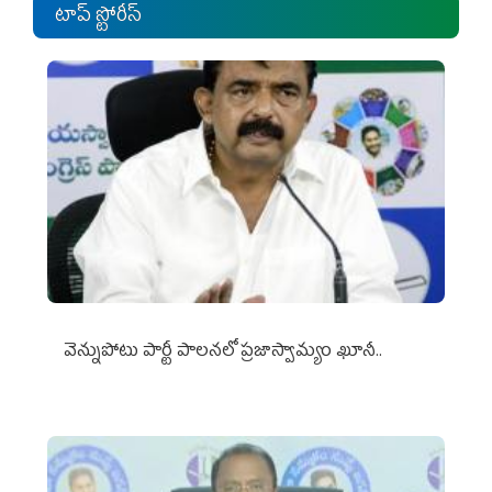
టాప్ స్టోరీస్
వెన్నుపోటు పార్టీ పాలనలో ప్రజాస్వామ్యం ఖూనీ..