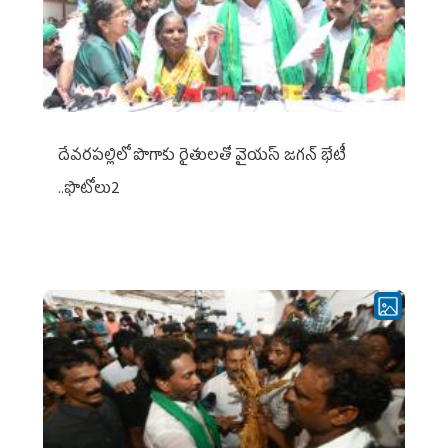
దేవరపల్లిలో పొగాకు రైతులతో వైయస్ జగన్ భేటీ
..ఫొటోలు2