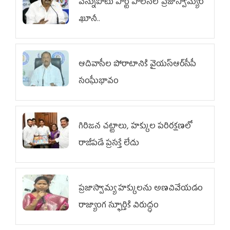
వెన్నుపోటు పార్టీ పాలనలో ప్రజాస్వామ్యం
ఖూనీ..
ఆదివాసీల పోరాటానికి వైయ‌స్ఆర్‌సీపీ
సంఘీభావం
గిరిజన చట్టాలు, హక్కుల పరిరక్షణలో
రాజీపడే ప్రసక్తే లేదు
ప్రజాస్వామ్య హక్కులను అణచివేయడం
రాజ్యాంగ స్ఫూర్తికి విరుద్ధం