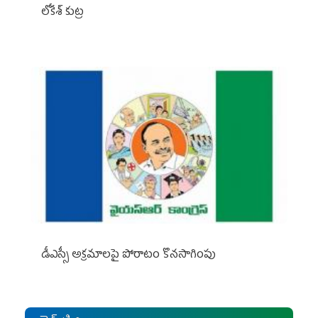
లోకేశ్ కుట్ర
డీఎస్సీ అక్రమాలపై పోరాటం కొనసాగింపు