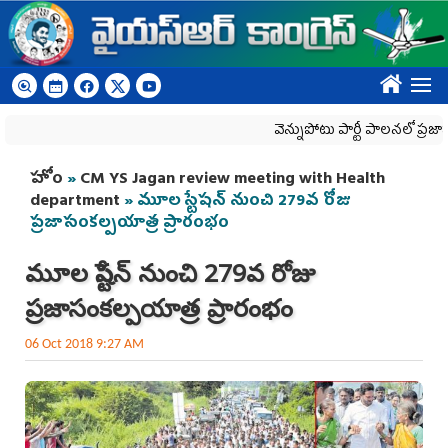
Skip to main content
????
వెన్నుపోటు పార్టీ పాలనలో ప్రజాస్వామ్య
You are here
హోం
»
CM YS Jagan review meeting with Health
department
» మూల స్టేషన్‌ నుంచి 279వ రోజు
ప్రజాసంకల్పయాత్ర ప్రారంభం
మూల స్టేషన్‌ నుంచి 279వ రోజు
ప్రజాసంకల్పయాత్ర ప్రారంభం
06 Oct 2018 9:27 AM