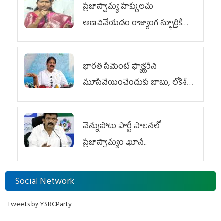
ప్రజాస్వామ్య హక్కులను
అణచివేయడం రాజ్యాంగ స్ఫూర్తికి
విరుద్ధం
భారతి సిమెంట్ ఫ్యాక్టరీని
మూసివేయించేందుకు బాబు, లోకేశ్
కుట్ర
వెన్నుపోటు పార్టీ పాలనలో
ప్రజాస్వామ్యం ఖూనీ..
Social Network
Tweets by YSRCParty