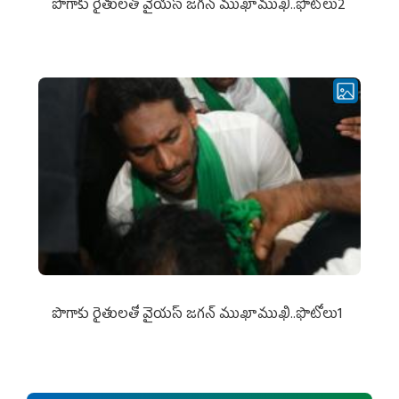
పొగాకు రైతుల‌తో వైయ‌స్ జ‌గ‌న్ ముఖాముఖి..ఫొటోలు2
పొగాకు రైతుల‌తో వైయ‌స్ జ‌గ‌న్ ముఖాముఖి..ఫొటోలు1