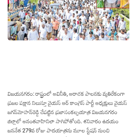
విజ‌య‌న‌గ‌రం: రాష్ట్రంలో అవినీతి, అరాచక పాలనకు వ్యతిరేకంగా
ప్రజల పక్షాన నిలుస్తూ వైయ‌స్ ఆర్ కాంగ్రెస్‌ పార్టీ అధ్యక్షులు వైయ‌స్
జగన్‌మోహన్‌రెడ్డి చేపట్టిన ప్రజాసంకల్పయాత్ర విజయనగరం
జిల్లాలో అనంతవాహినిలా సాగిపోతోంది. శనివారం ఉదయం
జననేత 279వ రోజు పాదయాత్రను మూల స్టేషన్‌ నుంచి