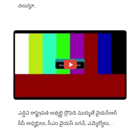
నిలుస్తూ..
ఎన్డీఏ రాష్ట్ర‌ప‌తి అభ్య‌ర్థి ద్రౌప‌ది ముర్ముతో వైయ‌స్ఆర్
సీపీ అధ్య‌క్షులు, సీఎం వైయ‌స్ జ‌గ‌న్, ఎమ్మెల్యేలు,
ఎంపీల స‌మావేశం