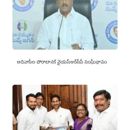
ఆదివాసీల పోరాటానికి వైయ‌స్ఆర్‌సీపీ సంఘీభావం