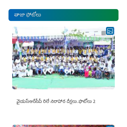
తాజా ఫోటోలు
వైయ‌స్ఆర్‌సీపీ రిలే నిరాహార దీక్షలు..ఫొటోలు 2