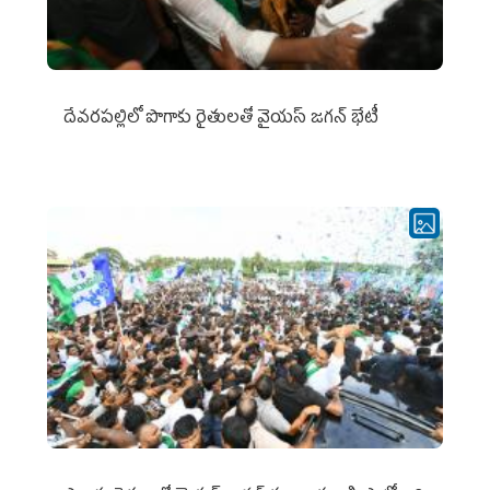
దేవరపల్లిలో పొగాకు రైతులతో వైయస్ జగన్ భేటీ