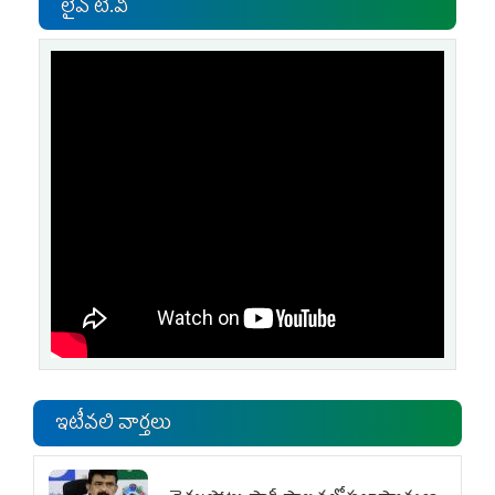
లైవ్ టి.వి
ఇటీవలి వార్తలు