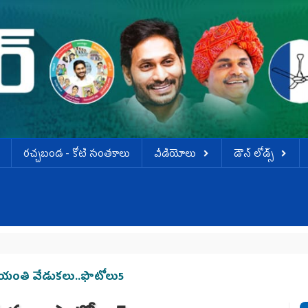
ర‌చ్చ‌బండ‌ - కోటి సంత‌కాలు
వీడియోలు
డౌన్ లోడ్స్
యంతి వేడుక‌లు..ఫొటోలు5