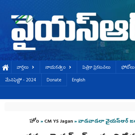
Skip to main content
వార్తలు
నాయకత్వం
పత్రికా ప్రకటనలు
ఫోటోలు
మేనిఫెస్టో - 2024
Donate
English
You are here
హోం
»
CM YS Jagan
» వాడవాడలా వైయ‌స్ఆర్ జ‌