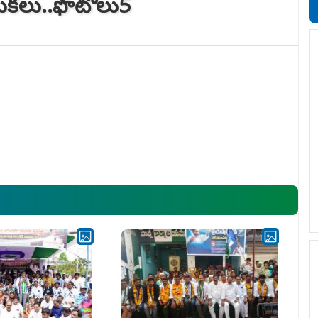
డుక‌లు..ఫొటోలు5