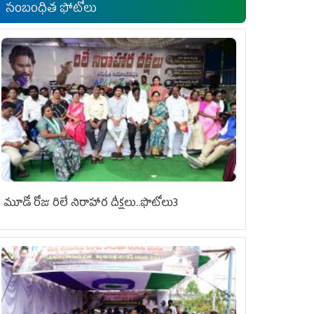
సంబంధిత ఫోటోలు
మూడో రోజు రిలే నిరాహార దీక్షలు..ఫొటోలు3