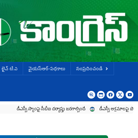
లైవ్ టి.వి
వైయస్ఆర్-పథకాలు
సంప్రదించండి
డీఎస్సీ స్కాంపై సీబీఐ దర్యాప్తు జరగాల్సిందే
డీఎస్సీ అక్రమాలపై పోరాటాన్న