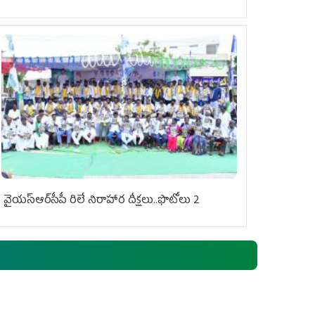
వైయ‌స్ఆర్‌సీపీ రిలే నిరాహార దీక్షలు..ఫొటోలు 2