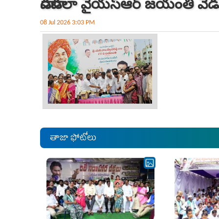
వాడవాడలా వైయ‌స్ఆర్ జ‌యంతి వే
08 Jul 2026 3:03 PM
తాజా ఫోటోలు