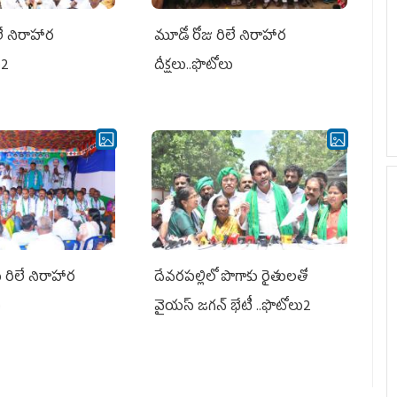
లే నిరాహార
మూడో రోజు రిలే నిరాహార
ు2
దీక్షలు..ఫొటోలు
ీ రిలే నిరాహార
దేవరపల్లిలో పొగాకు రైతులతో
ు
వైయస్ జగన్ భేటీ ..ఫొటోలు2