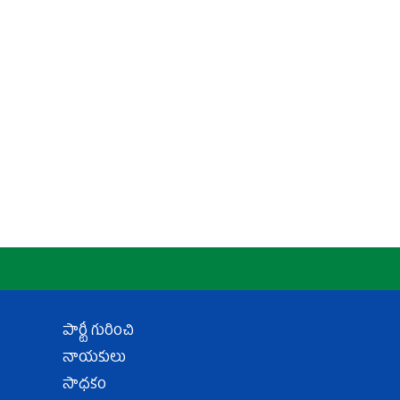
పార్టీ గురించి
నాయకులు
సాధకం