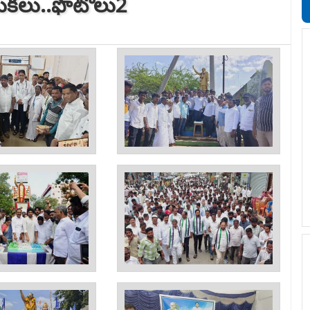
డుక‌లు..ఫొటోలు2