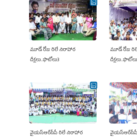
మూడో రోజు రిలే నిరాహార
మూడో రోజు రి
దీక్షలు..ఫొటోలు3
దీక్షలు..ఫొటోల
వైయ‌స్ఆర్‌సీపీ రిలే నిరాహార
వైయ‌స్ఆర్‌సీప