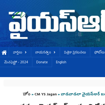
Skip to main content
వార్తలు
నాయకత్వం
పత్రికా ప్రకటనలు
ఫోటోలు
మేనిఫెస్టో - 2024
Donate
English
You are here
హోం
»
CM YS Jagan
» వాడవాడలా వైయ‌స్ఆర్ జ‌