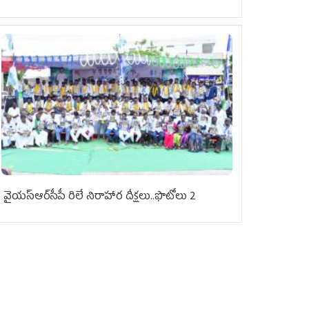
వైయ‌స్ఆర్‌సీపీ రిలే నిరాహార దీక్షలు..ఫొటోలు 2