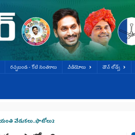
ర‌చ్చ‌బండ‌ - కోటి సంత‌కాలు
వీడియోలు
డౌన్ లోడ్స్
యంతి వేడుక‌లు..ఫొటోలు2