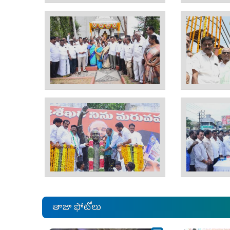
తాజా ఫోటోలు