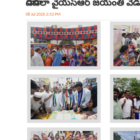
వాడవాడలా వైయ‌స్ఆర్ జ‌యంతి వే
08 Jul 2026 2:53 PM