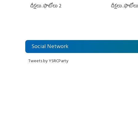
దీక్షలు..ఫొటోలు 2
దీక్షలు..ఫొటోల
Social Network
Tweets by YSRCParty