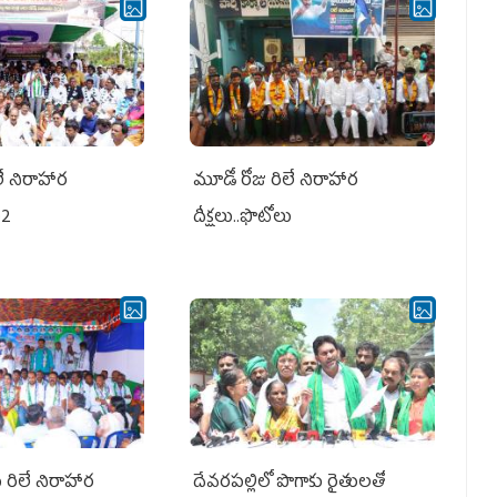
లే నిరాహార
మూడో రోజు రిలే నిరాహార
ు2
దీక్షలు..ఫొటోలు
ీ రిలే నిరాహార
దేవరపల్లిలో పొగాకు రైతులతో