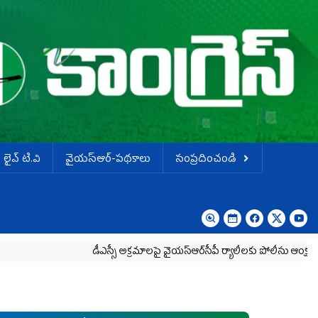
లైవ్ టి.వి
వైయస్ఆర్-పథకాలు
సంప్రదించండి
డీఎస్సీ అక్రమాలపై వైయ‌స్ఆర్‌సీపీ ర్యాలీలకు పోలీసు ఆంక్షలు
విద్