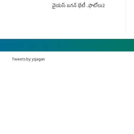
ు
వైయస్ జగన్ భేటీ ..ఫొటోలు2
Tweets by ysjagan