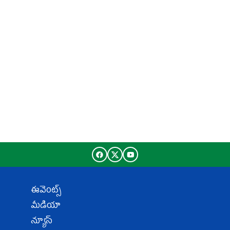
ఈవెంట్స్
మీడియా
న్యూస్