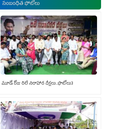
సంబంధిత ఫోటోలు
మూడో రోజు రిలే నిరాహార దీక్షలు..ఫొటోలు3