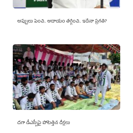
అప్పులు పెంచి.. ఆదాయం తగ్గించి.. ఇదేనా ప్రగతి?
దగా డీఎస్సీపై పోటెత్తిన దీక్షలు