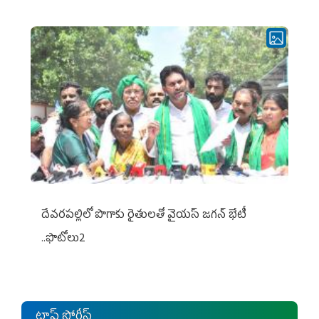
దేవరపల్లిలో పొగాకు రైతులతో వైయస్ జగన్ భేటీ
..ఫొటోలు2
టాప్ స్టోరీస్