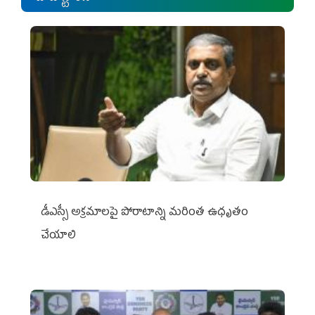
డీఎస్సీ అక్రమాలపై పోరాటాన్ని మరింత ఉధృతం
చేయాలి