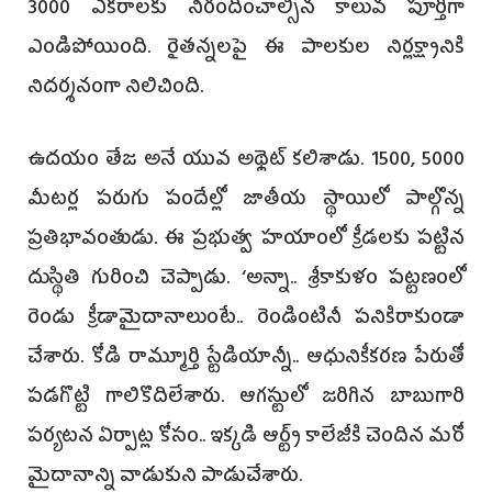
3000 ఎకరాలకు నీరందించాల్సిన కాలువ పూర్తిగా
ఎండిపోయింది. రైతన్నలపై ఈ పాలకుల నిర్లక్ష్యానికి
నిదర్శనంగా నిలిచింది.
ఉదయం తేజ అనే యువ అథ్లెట్‌ కలిశాడు. 1500, 5000
మీటర్ల పరుగు పందేల్లో జాతీయ స్థాయిలో పాల్గొన్న
ప్రతిభావంతుడు. ఈ ప్రభుత్వ హయాంలో క్రీడలకు పట్టిన
దుస్థితి గురించి చెప్పాడు. ‘అన్నా.. శ్రీకాకుళం పట్టణంలో
రెండు క్రీడామైదానాలుంటే.. రెండింటినీ పనికిరాకుండా
చేశారు. కోడి రామ్మూర్తి స్టేడియాన్నీ.. ఆధునికీకరణ పేరుతో
పడగొట్టి గాలికొదిలేశారు. ఆగస్టులో జరిగిన బాబుగారి
పర్యటన ఏర్పాట్ల కోసం.. ఇక్కడి ఆర్ట్స్‌ కాలేజీకి చెందిన మరో
మైదానాన్ని వాడుకుని పాడుచేశారు.