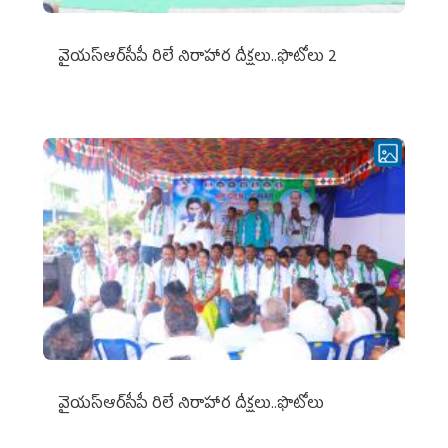
వైయ‌స్ఆర్‌సీపీ రిలే నిరాహార దీక్షలు..ఫొటోలు 2
వైయ‌స్ఆర్‌సీపీ రిలే నిరాహార దీక్షలు..ఫొటోలు