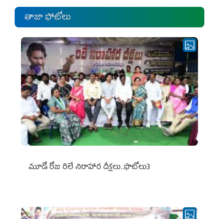
తాజా ఫోటోలు
మూడో రోజు రిలే నిరాహార దీక్షలు..ఫొటోలు3