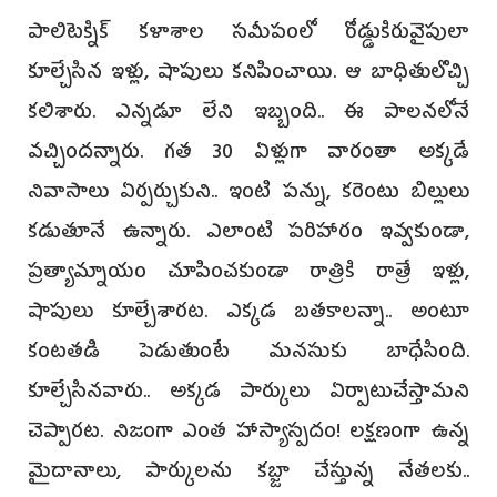
పాలిటెక్నిక్‌ కళాశాల సమీపంలో రోడ్డుకిరువైపులా
కూల్చేసిన ఇళ్లు, షాపులు కనిపించాయి. ఆ బాధితులొచ్చి
కలిశారు. ఎన్నడూ లేని ఇబ్బంది.. ఈ పాలనలోనే
వచ్చిందన్నారు. గత 30 ఏళ్లుగా వారంతా అక్కడే
నివాసాలు ఏర్పర్చుకుని.. ఇంటి పన్ను, కరెంటు బిల్లులు
కడుతూనే ఉన్నారు. ఎలాంటి పరిహారం ఇవ్వకుండా,
ప్రత్యామ్నాయం చూపించకుండా రాత్రికి రాత్రే ఇళ్లు,
షాపులు కూల్చేశారట. ఎక్కడ బతకాలన్నా.. అంటూ
కంటతడి పెడుతుంటే మనసుకు బాధేసింది.
కూల్చేసినవారు.. అక్కడ పార్కులు ఏర్పాటుచేస్తామని
చెప్పారట. నిజంగా ఎంత హాస్యాస్పదం! లక్షణంగా ఉన్న
మైదానాలు, పార్కులను కబ్జా చేస్తున్న నేతలకు..