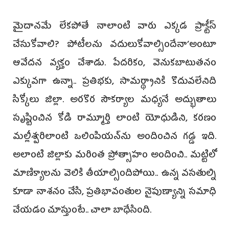
మైదానమే లేకపోతే నాలాంటి వారు ఎక్కడ ప్రాక్టీస్‌
చేసుకోవాలి? పోటీలను వదులుకోవాల్సిందేనా’అంటూ
ఆవేదన వ్యక్తం చేశాడు. పేదరికం, వెనుకబాటుతనం
ఎక్కువగా ఉన్నా.. ప్రతిభకు, సామర్థ్యానికి కొదువలేనిది
సిక్కోలు జిల్లా. అరకొర సౌకర్యాల మధ్యనే అద్భుతాలు
సృష్టించిన కోడి రామ్మూర్తి లాంటి యోధుడిని, కరణం
మల్లీశ్వరిలాంటి ఒలింపియన్‌ను అందించిన గడ్డ ఇది.
అలాంటి జిల్లాకు మరింత ప్రోత్సాహం అందించి.. మట్టిలో
మాణిక్యాలను వెలికి తీయాల్సిందిపోయి.. ఉన్న వసతుల్ని
కూడా నాశనం చేసి, ప్రతిభావంతుల నైపుణ్యాన్ని సమాధి
చేయడం చూస్తుంటే.. చాలా బాధేసింది.