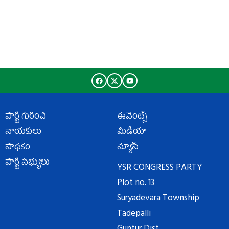
పార్టీ గురించి
ఈవెంట్స్
నాయకులు
మీడియా
సాధకం
న్యూస్
పార్టీ సభ్యులు
YSR CONGRESS PARTY
Plot no. 13
Suryadevara Township
Tadepalli