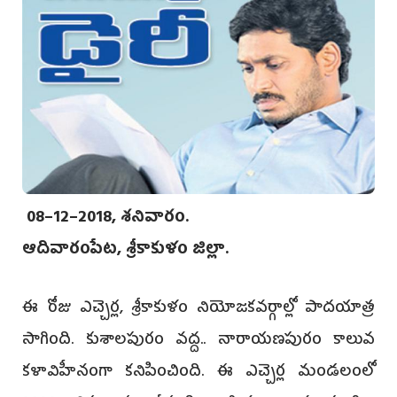
08–12–2018, శనివారం.
ఆదివారంపేట, శ్రీకాకుళం జిల్లా.
ఈ రోజు ఎచ్చెర్ల, శ్రీకాకుళం నియోజకవర్గాల్లో పాదయాత్ర
సాగింది. కుశాలపురం వద్ద.. నారాయణపురం కాలువ
కళావిహీనంగా కనిపించింది. ఈ ఎచ్చెర్ల మండలంలో