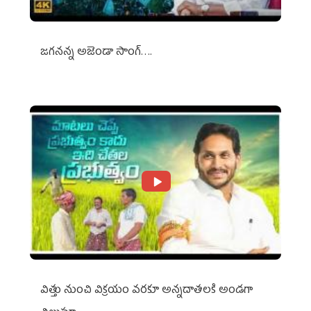
జగనన్న అజెండా సాంగ్….
విత్తు నుంచి విక్రయం వరకూ అన్నదాతలకి అండగా