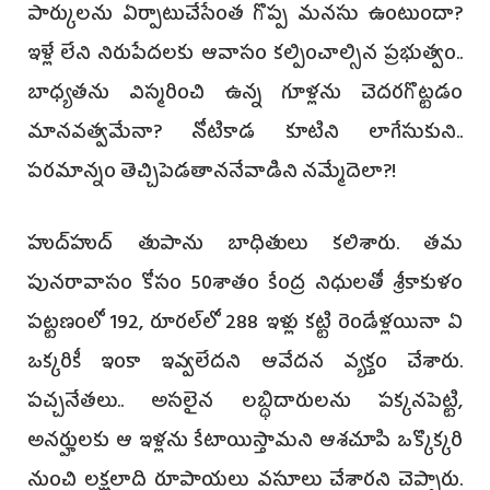
పార్కులను ఏర్పాటుచేసేంత గొప్ప మనసు ఉంటుందా?
ఇళ్లే లేని నిరుపేదలకు ఆవాసం కల్పించాల్సిన ప్రభుత్వం..
బాధ్యతను విస్మరించి ఉన్న గూళ్లను చెదరగొట్టడం
మానవత్వమేనా? నోటికాడ కూటిని లాగేసుకుని..
పరమాన్నం తెచ్చిపెడతాననేవాడిని నమ్మేదెలా?!
హుద్‌హుద్‌ తుపాను బాధితులు కలిశారు. తమ
పునరావాసం కోసం 50శాతం కేంద్ర నిధులతో శ్రీకాకుళం
పట్టణంలో 192, రూరల్‌లో 288 ఇళ్లు కట్టి రెండేళ్లయినా ఏ
ఒక్కరికీ ఇంకా ఇవ్వలేదని ఆవేదన వ్యక్తం చేశారు.
పచ్చనేతలు.. అసలైన లబ్ధిదారులను పక్కనపెట్టి,
అనర్హులకు ఆ ఇళ్లను కేటాయిస్తామని ఆశచూపి ఒక్కొక్కరి
నుంచి లక్షలాది రూపాయలు వసూలు చేశారని చెప్పారు.