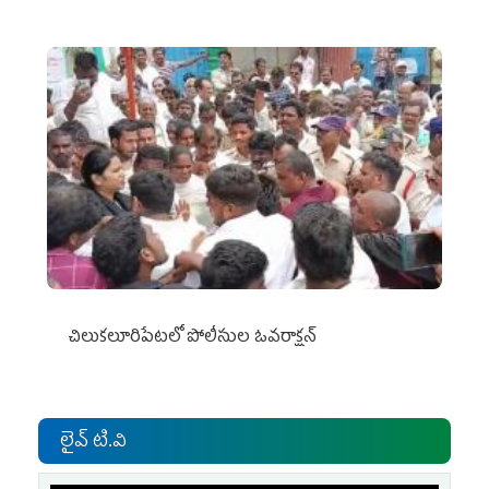
చిలుక‌లూరిపేట‌లో పోలీసుల ఓవ‌రాక్ష‌న్‌
లైవ్ టి.వి