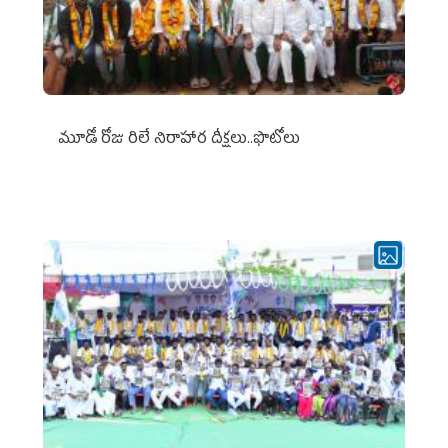
మూడో రోజు రిలే నిరాహార దీక్షలు..ఫొటోలు