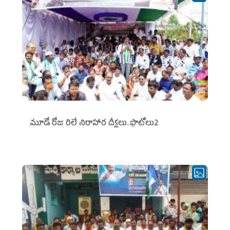
మూడో రోజు రిలే నిరాహార దీక్షలు..ఫొటోలు2