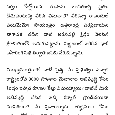
సర్వం కోల్పోయిన తుపాను బాధితుల్ని సైతం
దోచుకుంటున్న వీరిని ఏమనాలి? వీరికన్నా రాబందులే
నయమేమో! సాయంత్రం ఉత్తరాంధ్ర వరప్రదాయని
నాగావళి నదిని దాటి అరసవల్లి క్షేత్రం వెలసిన
శ్రీకాకుళంలోకి అడుగుపెట్టాను. పట్టణంలో జరిగిన భారీ
బహిరంగ సభ తర్వాత బసకు చేరుకున్నాను.
ముఖ్యమంత్రిగారికి నాదో ప్రశ్న.. మీ ప్రభుత్వం వచ్చాక
రాష్ట్రంలోని 3000 పాఠశాల మైదానాల అభివృద్ధి కోసం
కేంద్రం ఇచ్చిన రూ.150 కోట్లు ఏమయ్యాయి? వాటితో మీరు
అభివృద్ధి చేసిన ఒక్క స్కూల్‌ గ్రౌండ్‌నయినా
చూపగలరా? మీ ప్రచారార్భాట కార్యక్రమాల కోసం