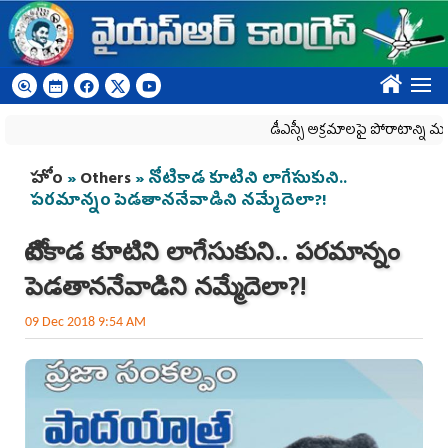
Skip to main content
????
డీఎస్సీ అక్రమాలపై పోరాటాన్ని మరింత
You are here
హోం
»
Others
» నోటికాడ కూటిని లాగేసుకుని..
పరమాన్నం పెడతాననేవాడిని నమ్మేదెలా?!
నోటికాడ కూటిని లాగేసుకుని.. పరమాన్నం
పెడతాననేవాడిని నమ్మేదెలా?!
09 Dec 2018 9:54 AM