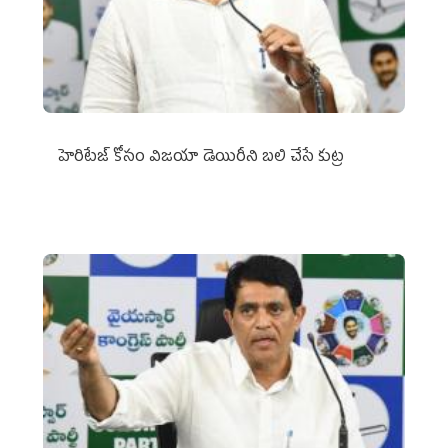
హెరిటేజ్ కోసం విజయా డెయిరీని బలి చేసే కుట్ర‌