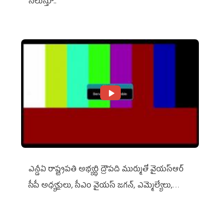
నిలుస్తూ..
ఎన్డీఏ రాష్ట్ర‌ప‌తి అభ్య‌ర్థి ద్రౌప‌ది ముర్ముతో వైయ‌స్ఆర్
సీపీ అధ్య‌క్షులు, సీఎం వైయ‌స్ జ‌గ‌న్, ఎమ్మెల్యేలు,
ఎంపీల స‌మావేశం