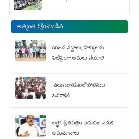
అత్యంత వీక్షించబడిన
గిరిజన చట్టాలు, హక్కులను
పటిష్టంగా అమలు చేయాలి
చిలుక‌లూరిపేట‌లో పోలీసుల
ఓవ‌రాక్ష‌న్‌
ఆర్థిక శ్వేతపత్రం విడుదల వెనుక
అనుమానాలు