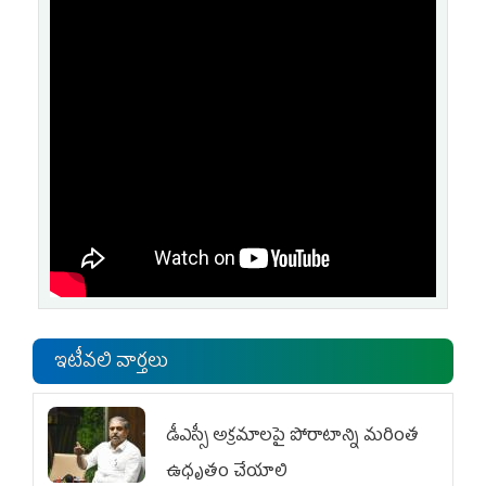
ఇటీవలి వార్తలు
డీఎస్సీ అక్రమాలపై పోరాటాన్ని మరింత
ఉధృతం చేయాలి