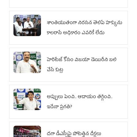
శాంతియుతంగా నిరసన తెలిపే హక్కును
కాలరాసే అధికారం ఎవరికీ లేదు
హెరిటేజ్ కోసం విజయా డెయిరీని బలి
చేసే కుట్ర‌
అప్పులు పెంచి.. ఆదాయం తగ్గించి..
ఇదేనా ప్రగతి?
దగా డీఎస్సీపై పోటెత్తిన దీక్షలు