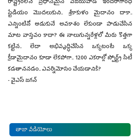
రాష్ట్రంలోనే ప్రధానమైన విజయవాడ ఇందిరాగాంధీ
స్టేడియం మొదలుకుని.. శ్రీకాకుళం మైదానం దాకా..
ఎన్నింటినో ఆడుకునే అవకాశం లేకుండా పాడుచేసిన
మాట వాస్తవం కాదా? ఈ నాలుగున్నరేళ్లలో మీరు కొత్తగా
కట్టిన.. లేదా అభివృద్ధిచేసిన ఒక్కటంటే ఒక్క
క్రీడామైదానం కూడా లేకపోగా.. 1200 ఎకరాల్లో స్పోర్ట్స్‌ సిటీ
కడతాననడం.. ఎవర్నిమోసం చేయడానికి?
- వైఎస్‌ జగన్‌
తాజా వీడియోలు