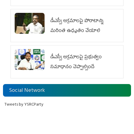
డీఎస్సీ అక్రమాలపై పోరాటాన్ని
మరింత ఉధృతం చేయాలి
డీఎస్సీ అక్రమాలపై ప్రభుత్వం
సమాధానం చెప్పాల్సిందే
Social Network
Tweets by YSRCParty