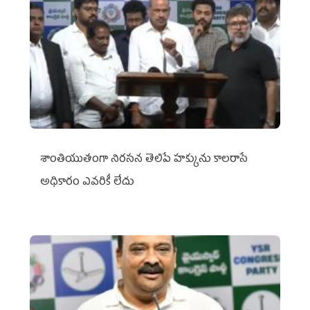
శాంతియుతంగా నిరసన తెలిపే హక్కును కాలరాసే
అధికారం ఎవరికీ లేదు