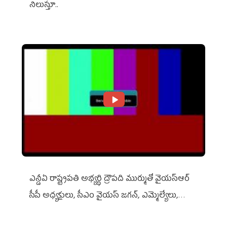
నిలుస్తూ..
ఎన్డీఏ రాష్ట్ర‌ప‌తి అభ్య‌ర్థి ద్రౌప‌ది ముర్ముతో వైయ‌స్ఆర్
సీపీ అధ్య‌క్షులు, సీఎం వైయ‌స్ జ‌గ‌న్, ఎమ్మెల్యేలు,
ఎంపీల స‌మావేశం