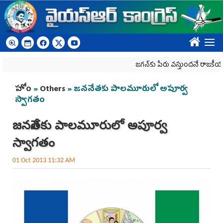
Skip to main content
????
జగన్‌కు పేరు వస్తుందనే రాజకీయ కక్షతో దిశ
You are here
హోం
»
Others
» జననేతకు పాలమూరులో అపూర్వ
స్వాగతం
జననేతకు పాలమూరులో అపూర్వ
స్వాగతం
01 Oct 2013 11:32 AM