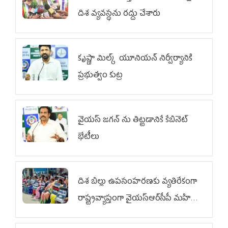
దిశ వ్య‌వ‌స్థ‌ను రద్దు చేశారు
కృష్ణా మిల్క్‌ యూనియన్‌ నిర్వీర్యానికి
ప్రభుత్వం కుట్ర
వైయ‌స్ జగన్‌ ను తిట్టడానికే కేబినెట్‌
భేటీలు
దిశ బిల్లు ఉపసంహరణకు వ్యతిరేకంగా
రాష్ట్రవ్యాప్తంగా వైయ‌స్ఆర్‌సీపీ మహిళా
విభాగం ఆందోళనలు