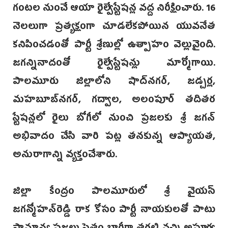
గంటల నుంచే ఆయా రైల్వేస్టేషన్ల వద్ద నిరీక్షించారు. 16
నెలలుగా ప్రత్యక్షంగా చూడలేకపోయిన యువనేత
కనిపించడంతో పార్టీ శ్రేణుల్లో ఉత్పాహం వెల్లువైంది.
జగన్నినాదంతో రైల్వేస్టేషన్లు మార్మోగాయి.‌
పాలమూరు జిల్లాలోని షాద్‌నగర్, జడ్చర్ల,
మహబూబ్‌నగర్, గద్వాల, అలంపూ‌ర్ తదితర
‌స్టేషన్లలో రైలు బోగీలో నుంచి ప్రజలకు శ్రీ జగన్
అభివాదం చేసి వారి‌ పట్ల తనకున్న ఆప్యాయత,
అనురాగాన్ని వ్యక్తంచేశారు.
జిల్లా కేంద్రం పాలమూరులో శ్రీ వైయస్
జగన్మోహన్‌రెడ్డి రాక కోసం పార్టీ నాయకులతో పాటు