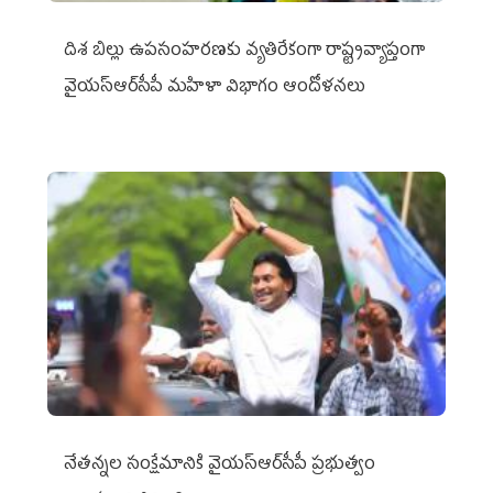
దిశ బిల్లు ఉపసంహరణకు వ్యతిరేకంగా రాష్ట్రవ్యాప్తంగా
వైయ‌స్ఆర్‌సీపీ మహిళా విభాగం ఆందోళనలు
నేతన్నల సంక్షేమానికి వైయ‌స్ఆర్‌సీపీ ప్రభుత్వం