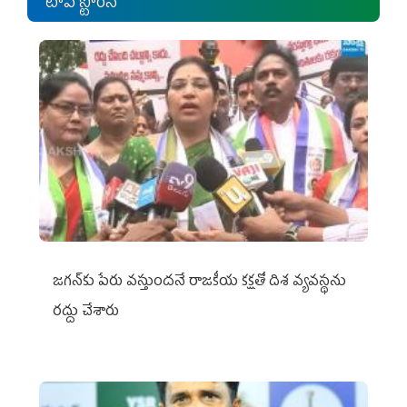
టాప్ స్టోరీస్
జగన్‌కు పేరు వస్తుందనే రాజకీయ కక్షతో దిశ వ్య‌వ‌స్థ‌ను
రద్దు చేశారు