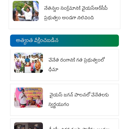
నేతన్నల సంక్షేమానికి వైయ‌స్ఆర్‌సీపీ
ప్రభుత్వం అండగా నిలిచింది
అత్యంత వీక్షించబడిన
చేనేత రంగానికి గత ప్రభుత్వంలో
ధీమా
వైయ‌స్ జగన్ పాలనలో చేనేతలకు
స్వర్ణయుగం