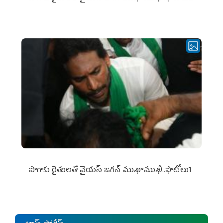
పొగాకు రైతుల‌తో వైయ‌స్ జ‌గ‌న్ ముఖాముఖి..ఫొటోలు1