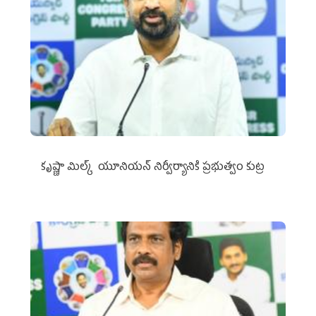
కృష్ణా మిల్క్‌ యూనియన్‌ నిర్వీర్యానికి ప్రభుత్వం కుట్ర