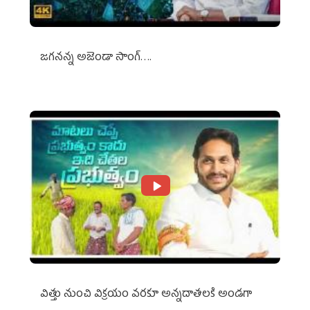
జగనన్న అజెండా సాంగ్….
విత్తు నుంచి విక్రయం వరకూ అన్నదాతలకి అండగా