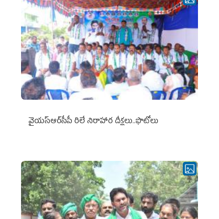
వైయ‌స్ఆర్‌సీపీ రిలే నిరాహార దీక్షలు..ఫొటోలు