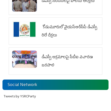
డీఎస్సీ నిరసనలపై పోలీసు ఆంక్షలు
కోడుమూరులో వైయ‌స్ఆర్‌సీపీ డీఎస్సీ
రిలే దీక్షలు
డీఎస్సీ అక్రమాలపై సీబీఐ విచారణ
జరపాలి
Social Network
Tweets by YSRCParty