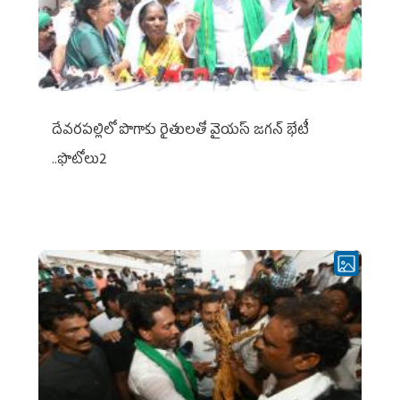
దేవరపల్లిలో పొగాకు రైతులతో వైయస్ జగన్ భేటీ
..ఫొటోలు2