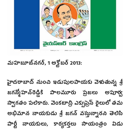
మహబూబ్‌నగర్, 1 అక్టోబర్ 2013:
హైదరాబాద్ నుంచి ఇడుపులపాయకు ‌వెళుతున్న శ్రీ
జగన్మోహన్‌రెడ్డికి పాలమూరు ప్రజలు అపూర్వ
స్వాగతం పలికారు. వెంకటాద్రి ఎక్సుప్రెస్ రైలులో తమ
అభిమాన‌ నాయకుడు శ్రీ జగన్‌ వస్తున్నారని తెలిసి
పార్టీ నాయకులు, కార్యకర్తలు సాయంత్రం ఏడు