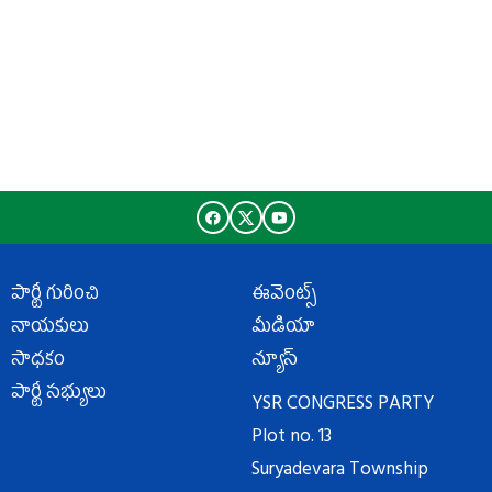
పార్టీ గురించి
ఈవెంట్స్
నాయకులు
మీడియా
సాధకం
న్యూస్
పార్టీ సభ్యులు
YSR CONGRESS PARTY
Plot no. 13
Suryadevara Township