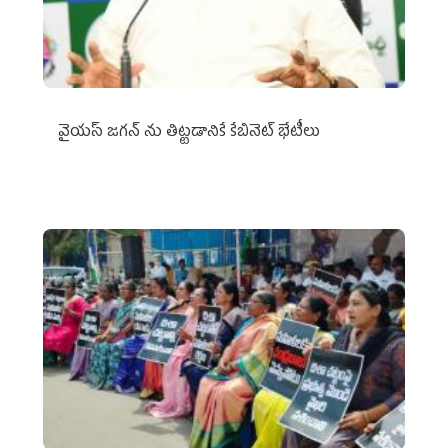
వైయ‌స్ జగన్‌ ను తిట్టడానికే కేబినెట్‌ భేటీలు