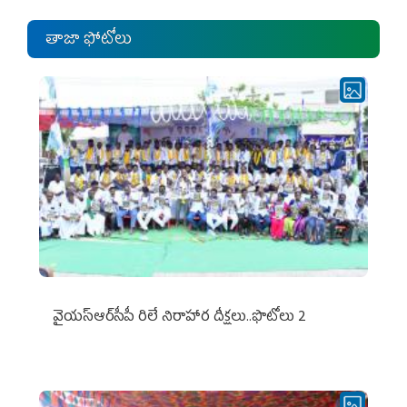
తాజా ఫోటోలు
వైయ‌స్ఆర్‌సీపీ రిలే నిరాహార దీక్షలు..ఫొటోలు 2