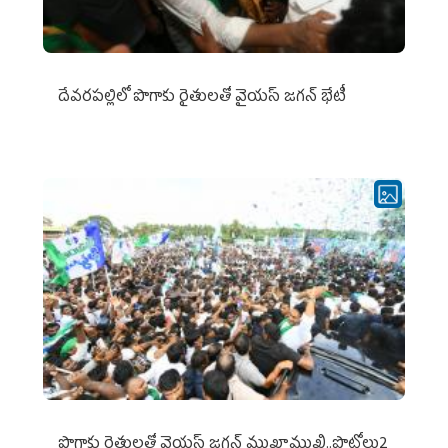
దేవరపల్లిలో పొగాకు రైతులతో వైయస్ జగన్ భేటీ
పొగాకు రైతుల‌తో వైయ‌స్ జ‌గ‌న్ ముఖాముఖి..ఫొటోలు2