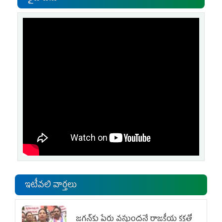
ఇటీవలి వార్తలు
జగన్‌కు పేరు వస్తుందనే రాజకీయ కక్షతో