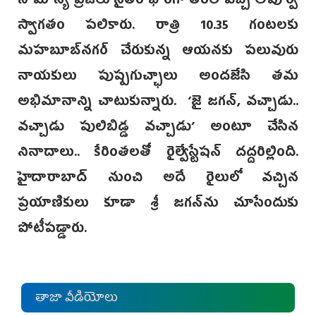
సామాన్య ప్రజలు సైతం భారీగా తరలి వచ్చి అపూర్వ
స్వాగతం పలికారు. రాత్రి 10.35 గంటలకు
మహబూబ్‌నగర్ చేరుకున్న ఆయనకు పలువురు
‌నాయకులు పుష్పగుచ్ఛాలు అందజేసి తమ
అభిమానాన్ని చాటుకున్నారు. ‘జై జగన్, వచ్చాడు..
వచ్చాడు పులిబిడ్డ వచ్చాడు’ అంటూ చేసిన
నినాదాలు.. కేరింతలతో రైల్వేస్టేషన్ దద్దరిల్లింది.
‌హైదారాబాద్ నుంచి అదే‌ రైలులో వచ్చిన
ప్రయాణికులు కూడా శ్రీ జగన్‌ను చూసేందుకు
పోటీపడ్డారు.
తాజా వీడియోలు