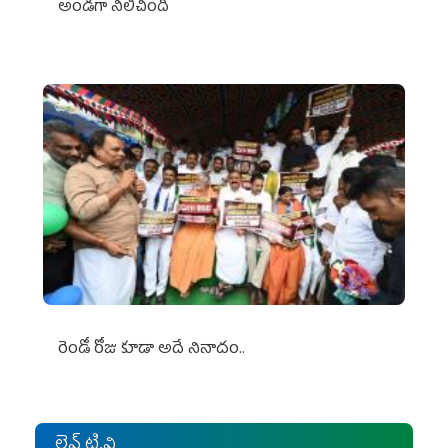
అండగా నిలిచింది
రెండో రోజు కూడా అదే నినాదం..
లైవ్ టి.వి