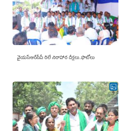
వైయ‌స్ఆర్‌సీపీ రిలే నిరాహార దీక్షలు..ఫొటోలు