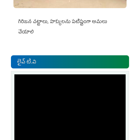
గిరిజన చట్టాలు, హక్కులను పటిష్టంగా అమలు
చేయాలి
లైవ్ టి.వి