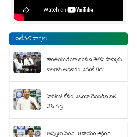
ఇటీవలి వార్తలు
శాంతియుతంగా నిరసన తెలిపే హక్కును
కాలరాసే అధికారం ఎవరికీ లేదు
హెరిటేజ్ కోసం విజయా డెయిరీని బలి
చేసే కుట్ర‌
అప్పులు పెంచి.. ఆదాయం తగ్గించి..