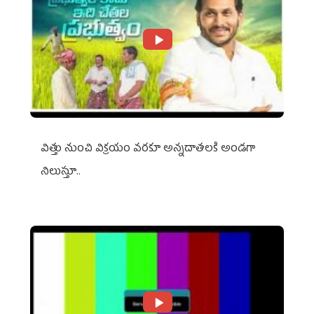
విత్తు నుంచి విక్రయం వరకూ అన్నదాతలకి అండగా
నిలుస్తూ..