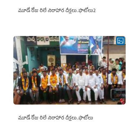
మూడో రోజు రిలే నిరాహార దీక్షలు..ఫొటోలు2
మూడో రోజు రిలే నిరాహార దీక్షలు..ఫొటోలు