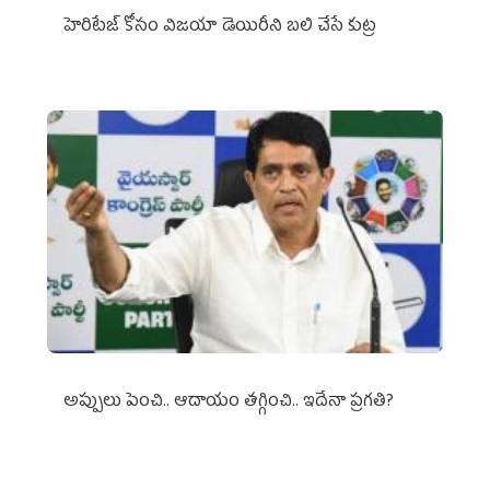
హెరిటేజ్ కోసం విజయా డెయిరీని బలి చేసే కుట్ర‌
అప్పులు పెంచి.. ఆదాయం తగ్గించి.. ఇదేనా ప్రగతి?