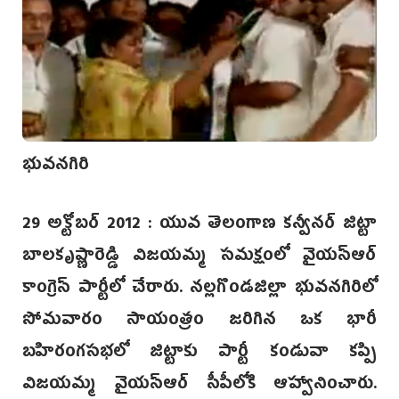
భువనగిరి
29 అక్టోబర్ 2012 : యువ తెలంగాణ కన్వీనర్ జిట్టా
బాలకృష్ణారెడ్డి విజయమ్మ సమక్షంలో వైయస్ఆర్
కాంగ్రెస్ పార్టీలో చేరారు. నల్లగొండజిల్లా భువనగిరిలో
సోమవారం సాయంత్రం జరిగిన ఒక భారీ
బహిరంగసభలో జిట్టాకు పార్టీ కండువా కప్పి
విజయమ్మ వైయస్ఆర్ సీపీలోకి ఆహ్వానించారు.