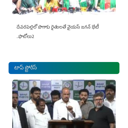
దేవరపల్లిలో పొగాకు రైతులతో వైయస్ జగన్ భేటీ
..ఫొటోలు2
టాప్ స్టోరీస్