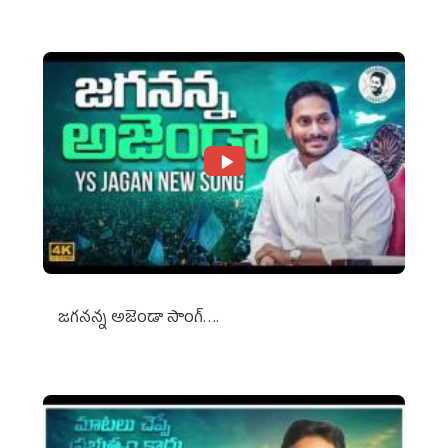
జగనన్న అజెండా సాంగ్….