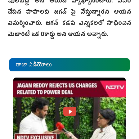
పులిబిడ్డ అని ఆయన వ్యాఖ్యానించారు. ఎవరో
చేసిన పాపాలకు జగన్ పై వేస్తున్నారని ఆయన
విమర్శించారు. జగన్ కడప ఎన్నికలలో సాధించిన
మెజారిటీ ఒక రికార్డు అని ఆయన అన్నారు.
తాజా వీడియోలు