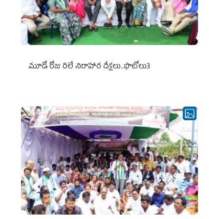
మూడో రోజు రిలే నిరాహార దీక్షలు..ఫొటోలు3