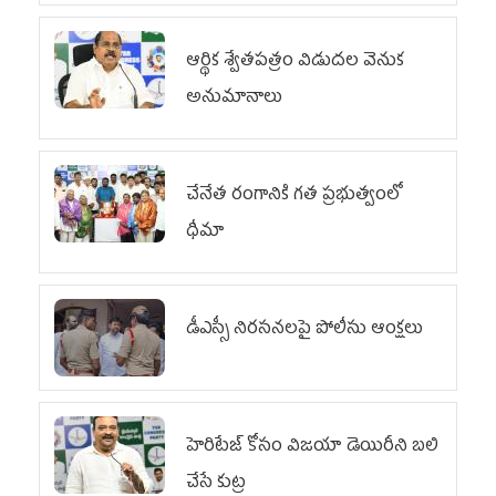
ఆర్థిక శ్వేతపత్రం విడుదల వెనుక
అనుమానాలు
చేనేత రంగానికి గత ప్రభుత్వంలో
ధీమా
డీఎస్సీ నిరసనలపై పోలీసు ఆంక్షలు
హెరిటేజ్ కోసం విజయా డెయిరీని బలి
చేసే కుట్ర‌