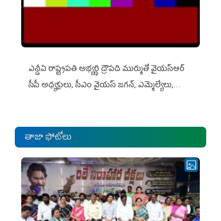
ఎన్డీఏ రాష్ట్ర‌ప‌తి అభ్య‌ర్థి ద్రౌప‌ది ముర్ముతో వైయ‌స్ఆర్
సీపీ అధ్య‌క్షులు, సీఎం వైయ‌స్ జ‌గ‌న్, ఎమ్మెల్యేలు,
ఎంపీల స‌మావేశం
తాజా ఫోటోలు