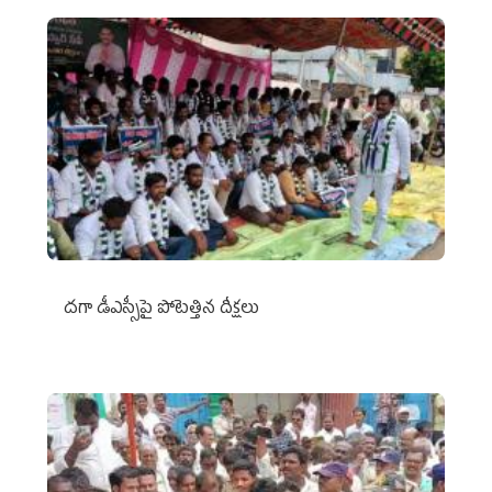
దగా డీఎస్సీపై పోటెత్తిన దీక్షలు