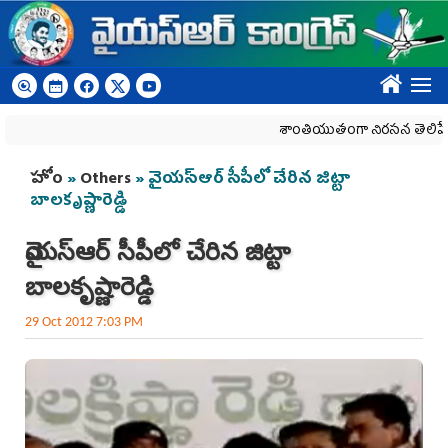
Skip to main content
????
శాంతియుతంగా నిరసన తెలిపే హక్కును
You are here
హోం
»
Others
» వైయస్ఆర్ సీపీలో చేరిన జిట్టా
బాలకృష్ణారెడ్డి
వైయస్ఆర్ సీపీలో చేరిన జిట్టా
బాలకృష్ణారెడ్డి
29 Oct 2012 7:03 PM