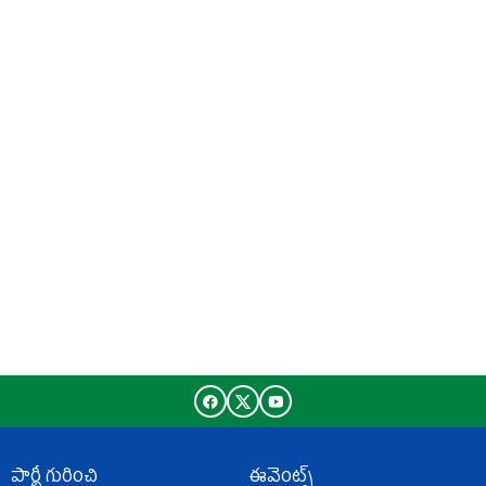
పార్టీ గురించి
ఈవెంట్స్