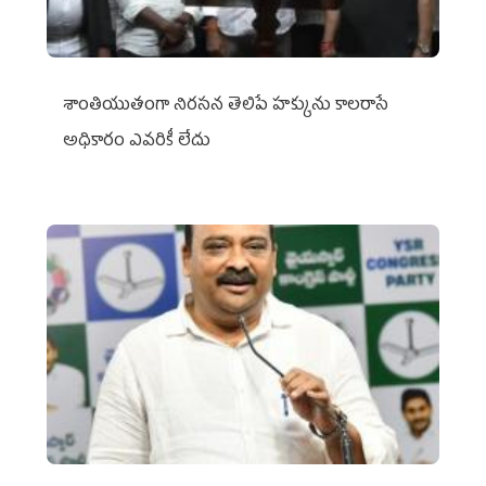
శాంతియుతంగా నిరసన తెలిపే హక్కును కాలరాసే
అధికారం ఎవరికీ లేదు