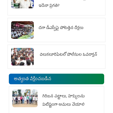
ఇదేనా ప్రగతి?
దగా డీఎస్సీపై పోటెత్తిన దీక్షలు
చిలుక‌లూరిపేట‌లో పోలీసుల ఓవ‌రాక్ష‌న్‌
అత్యంత వీక్షించబడిన
గిరిజన చట్టాలు, హక్కులను
పటిష్టంగా అమలు చేయాలి