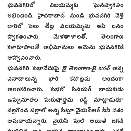
భువనగిరిలో విజయమ్మకు ఘనస్వాగతం
లభించింది. హైదరాబాద్ నుండి భువనగిరి వెళ్లే
దారిలో పలు చోట్ల విజయమ్మను ఆపి జనం
స్వాగతించారు. మేళతాళాలతో, తెలంగాణ
కళారూపాలతో అభిమానులు ఆమెను భువనగిరికి
ఆహ్వానించారు.
భువనగిరి సభావేదికపై
జై తెలంగాణ-జై జగన్
అన్న
నినాదాలున్న భారీ కటౌట్లను అందంగా
అలంకరించారు. సభలో సీనియర్ నాయకుడు
ఉప్పునూతల పురుషోత్తమ రెడ్డి మాట్లాడుతూ
నల్లగొండ జిల్లాలో అన్ని సీట్లూ వైయస్ఆర్ సీపీ వశం
అవుతాయన్నారు. వైయస్ పులి అయితే జగన్