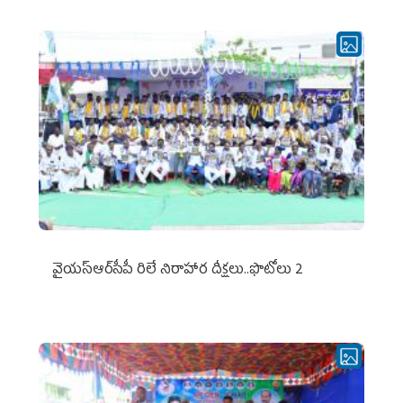
వైయ‌స్ఆర్‌సీపీ రిలే నిరాహార దీక్షలు..ఫొటోలు 2