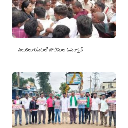
చిలుక‌లూరిపేట‌లో పోలీసుల ఓవ‌రాక్ష‌న్‌