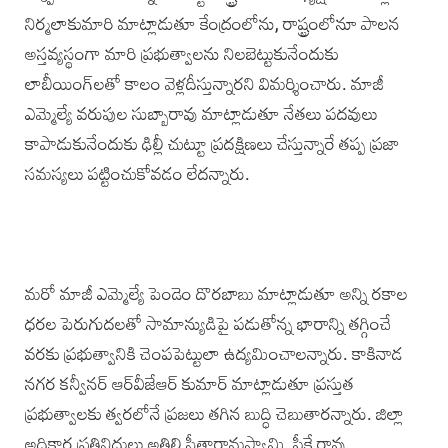
నిర్మలాకుమారి మాట్లాడుతూ కేంద్రంలోను, రాష్ట్రంలోనూ పాలన
అస్తవ్యస్థంగా మారి ప్రభుత్వాలను నిలబెట్టుకునేందుకు
లాబీయింగ్‌లతో కాలం వెళ్లదీస్తున్నారని విమర్శించారు. మాజీ
ఎమ్మెల్యే వరుపుల సుబ్బారావు మాట్లాడుతూ నేతలు పదవులు
కాపాడుకునేందుకు ఢిల్లీ చుట్టూ ప్రదక్షిణలు చేస్తున్నారే తప్ప ప్రజా
సమస్యలు పట్టించుకోవడం లేదన్నారు.
మరో మాజీ ఎమ్మెల్యే పెండెం దొరబాబు మాట్లాడుతూ అన్ని రకాల
ధరల పెరుగుదలతో సామాన్యుడిపై పడుతోన్న భారాన్ని తగ్గించే
వరకు ప్రభుత్వానికి చెంపపెట్టులా ఉద్యమించాలన్నారు. కాకినాడ
నగర కన్వీనర్ ఆర్‌వీజేఆర్ కుమార్ మాట్లాడుతూ ప్రస్తుత
ప్రభుత్వాలకు త్వరలోనే ప్రజలు తగిన బుద్ధి చెబుతారన్నారు. జిల్లా
అధికార ప్రతినిధులు అత్తిలి సీతారామస్వామి, పీకే రావు