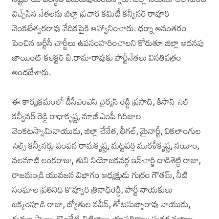
విచ్చేసిన నేతలను జిల్లా ప్రచార కమిటీ కన్వీనర్ రావూరి
వెంకటేశ్వరరావు వేదికపైకి ఆహ్వానించారు. ధర్నా అనంతరం
పెంచిన ఆర్టీసీ చార్జీలు ఉపసంహరించాలని కోరుతూ జిల్లా అదనపు
జాయింట్ కలెక్టర్ బి.రామారావుకు పార్టీనేతలు వినతిపత్రం
అందజేశారు.
ఈ కార్యక్రమంలో డీసీఎంఎస్ చైర్మన్ రెడ్డి ప్రసాద్, కిసాన్ సెల్
కన్వీనర్ రెడ్డి రాధాకృష్ణ, మాజీ ఎంపీ గిరిజాల
వెంకటస్వామినాయుడు, జిల్లా చేనేత, లీగల్, మైనార్టీ, వికలాంగుల
సెల్స్ కన్వీనర్లు పంపన రామకృష్ణ, మట్టపర్తి మురళీకృష్ణ, నయీం,
నలమాటి లంకరాజు, తుని నియోజకవర్గ ఇన్‌చార్జి దాడిశెట్టి రాజా,
రాజమండ్రి యువజన విభాగం అధ్యక్షుడు గుర్రం గౌతమ్, నీటి
సంఘాల ప్రతినిధి కొవ్వూరి త్రినాధ్‌రెడ్డి, పార్టీ నాయకులు
జక్కంపూడి రాజా, జ్యోతుల నవీన్, తోటసుబ్బారావు నాయుడు,
గుత్తుల సాయి, కొండేటి చిట్టిబాబు, భూపతిరాజు సుదర్శనబాబు,