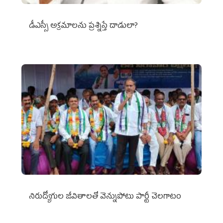
డీఎస్సీ అక్రమాలను ప్రశ్నిస్తే దాడులా?
నిరుద్యోగుల జీవితాలతో వెన్నుపోటు పార్టీ చెలగాటం