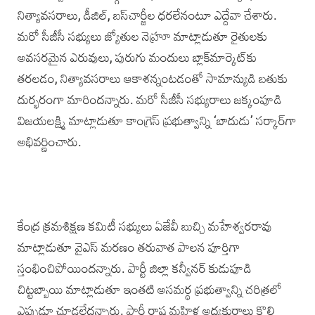
నిత్యావసరాలు, డీజిల్, బస్‌చార్జీల ధరలేనంటూ ఎద్దేవా చేశారు.
మరో సీజీసీ సభ్యులు జ్యోతుల నెహ్రూ మాట్లాడుతూ రైతులకు
అవసరమైన ఎరువులు, పురుగు మందులు బ్లాక్‌మార్కెట్‌కు
తరలడం, నిత్యావసరాలు ఆకాశన్నంటడంతో సామాన్యుడి బతుకు
దుర్భరంగా మారిందన్నారు. మరో సీజీసీ సభ్యురాలు జక్కంపూడి
విజయలక్ష్మి మాట్లాడుతూ కాంగ్రెస్ ప్రభుత్వాన్ని ‘బాదుడు’ సర్కార్‌గా
అభివర్ణించారు.
కేంద్ర క్రమశిక్షణ కమిటీ సభ్యులు ఏజేవీ బుచ్చి మహేశ్వరరావు
మాట్లాడుతూ వైఎస్ మరణం తరువాత పాలన పూర్తిగా
స్తంభించిపోయిందన్నారు. పార్టీ జిల్లా కన్వీనర్ కుడుపూడి
చిట్టబ్బాయి మాట్లాడుతూ ఇంతటి అసమర్థ ప్రభుత్వాన్ని చరిత్రలో
ఎప్పుడూ చూడలేదన్నారు. పార్టీ రాష్ట్ర మహిళ అధ్యక్షురాలు కొల్లి