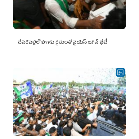
దేవరపల్లిలో పొగాకు రైతులతో వైయస్ జగన్ భేటీ