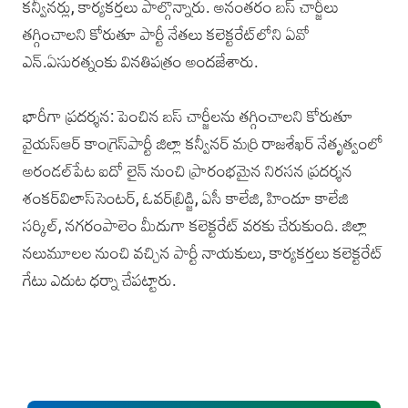
కన్వీనర్లు, కార్యకర్తలు పాల్గొన్నారు. అనంతరం బస్ చార్జీలు
తగ్గించాలని కోరుతూ పార్టీ నేతలు కలెక్టరేట్‌లోని ఏవో
ఎన్.ఏసురత్నంకు వినతిపత్రం అందజేశారు.
భారీగా ప్రదర్శన: పెంచిన బస్ చార్జీలను తగ్గించాలని కోరుతూ
వైయస్ఆర్ కాంగ్రెస్‌పార్టీ జిల్లా కన్వీనర్ మర్రి రాజశేఖర్ నేతృత్వంలో
అరండల్‌పేట ఐదో లైన్ నుంచి ప్రారంభమైన నిరసన ప్రదర్శన
శంకర్‌విలాస్‌సెంటర్, ఓవర్‌బ్రిడ్జి, ఏసీ కాలేజి, హిందూ కాలేజి
సర్కిల్, నగరంపాలెం మీదుగా కలెక్టరేట్ వరకు చేరుకుంది. జిల్లా
నలుమూలల నుంచి వచ్చిన పార్టీ నాయకులు, కార్యకర్తలు కలెక్టరేట్
గేటు ఎదుట ధర్నా చేపట్టారు.