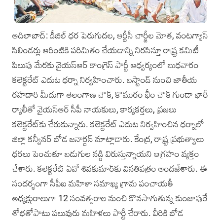
ఆదిలాబాద్: డీజిల్ ధర పెరుగుదల, ఆర్టీసీ చార్జీల మోత, వంటగ్యాస్
సిలిండర్లు ఆరింటికి పరిమితం చేయడాన్ని నిరసిస్తూ రాష్ర్ట కమిటీ
పిలుపు మేరకు వైయస్ఆర్ కాంగ్రెస్ పార్టీ ఆధ్వర్యంలో బుధవారం
కలెక్టరేట్ ఎదుట ధర్నా నిర్వహించారు. బస్టాండ్ నుంచి జాతీయ
రహదారి మీదుగా తెలంగాణ చౌక్, కొమురం భీం చౌక్ గుండా భారీ
ర్యాలీతో వైయస్ఆర్ సీపీ నాయకులు, కార్యకర్తలు, ప్రజలు
కలెక్టరేట్‌కు చేరుకున్నారు. కలెక్టరేట్ ఎదుట నిర్వహించిన ధర్నాలో
జిల్లా కన్వీనర్ బోడ జనార్దన్ మాట్లాడారు. కేంద్ర, రాష్ర్ట ప్రభుత్వాలు
ధరలు పెంచుతూ బడుగుల నడ్డి విరుస్తున్నాయని ఆగ్రహం వ్యక్తం
చేశారు. కలెక్టరేట్ ఏవో శివకుమార్‌కు వినతిపత్రం అందజేశారు. ఈ
సందర్భంగా సీపీఐ మహిళా సమాఖ్య గ్రామ పంచాయతీ
అధ్యక్షురాలుగా 12 సంవత్సరాల నుంచి కొనసాగుతున్న కుంజాపురే
శోభతోపాటు పలువురు మహిళలు పార్టీ చేరారు. వీరికి బోడ