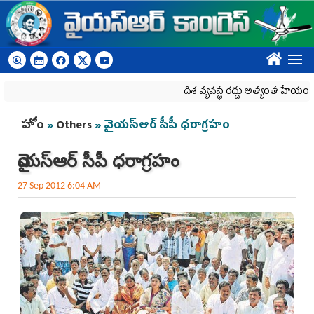
Skip to main content
????
దిశ వ్యవస్థ రద్దు అత్యంత హేయం
డ
You are here
హోం
»
Others
» వైయస్ఆర్ సీపీ ధరాగ్రహం
వైయస్ఆర్ సీపీ ధరాగ్రహం
27 Sep 2012 6:04 AM