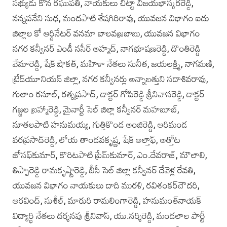
సభ్యుడు కోన రఘుపతి, నాయకులు చిట్టా విజయభాస్కరరెడ్డి,
నన్నపనేని సుధ, మందపాటి శేషగిరిరావు, యువజన విభాగం ఐదు
జిల్లాల కో ఆర్డినేటర్ వనమా బాలవజ్రబాబు, యువజన విభాగం
నగర కన్వీనర్ ఎండీ నసీర్ అహ్మద్, నాగభూషణరెడ్డి, దొంతిరెడ్డి
వేమారెడ్డి, షేక్ షౌకత్, మహిళా నేతలు సునీత, జయలక్ష్మి, నాగమణి,
ట్రేడ్‌యూనియన్ జిల్లా, నగర కన్వీనర్లు అన్నాబత్తుని సదాశివరావు,
గులాం రసూల్, రత్నప్రసాద్, డాక్టర్ గోపిరెడ్డి శ్రీనివాసరెడ్డి, డాక్టర్
గజ్జల బ్రహ్మారెడ్డి, మైనార్టీ సెల్ జిల్లా కన్వీనర్ మహబూబ్,
నూతలపాటి హనుమయ్య, గుత్తికొండ అంజిరెడ్డి, ఆరిమండ
వరప్రసాద్‌రెడ్డి, లోయ తాండవకృష్ణ, షేక్ అల్తాఫ్, అత్తోట
జోసఫ్‌కుమార్, కొరిటపాటి ప్రేమ్‌కుమార్, ఎం.దేవరాజ్, మౌలాలి,
తిప్పారెడ్డి రామకృష్ణారెడ్డి, బీసీ సెల్ జిల్లా కన్వీనర్ దేవెళ్ల రేవతి,
యువజన విభాగం నాయకులు దాది మురళి, రవిశంకర్‌చౌదరి,
అరవింద్, సుశీల్, మారురి రామలింగారెడ్డి, హనుమంత్‌నాయక్
విద్యార్థి నేతలు దర్శనపు శ్రీనివాస్, యు.నర్శిరెడ్డి, మండలాల పార్టీ