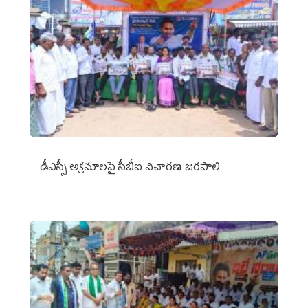
డీఎస్సీ అక్రమాలపై సీబీఐ విచారణ జరపాలి