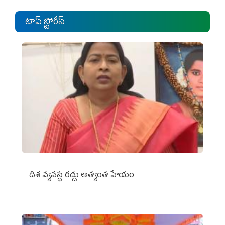
టాప్ స్టోరీస్
దిశ వ్యవస్థ రద్దు అత్యంత హేయం