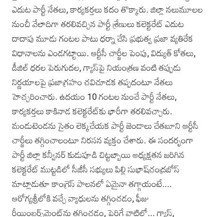
ఎదుట పార్టీ నేతలు, కార్యకర్తలు కదం తొక్కారు. జిల్లా నలుమూలల
నుంచీ వేలాదిగా తరలివచ్చిన పార్టీ శ్రేణులు కలెక్టరేట్ ఎదుట
దాదాపు మూడు గంటల పాటు ధర్నా చేసి ప్రభుత్వ ప్రజా వ్యతిరేక
విధానాలను ఎండగట్టాయి. ఆర్టీసీ చార్జీల పెంపు, విద్యుత్ కోతలు,
డీజిల్ ధరల పెరుగుదల, గ్యాస్‌పై నియంత్రణ వంటి తప్పుడు
నిర్ణయాలపై ప్రజాగ్రహం చవిచూడక తప్పదంటూ నేతలు
హెచ్చరించారు. ఉదయం 10 గంటల నుంచే పార్టీ నేతలు,
కార్యకర్తలు కాకినాడ కలెక్టరేట్‌కు భారీగా తరలివచ్చారు.
మండుటెండను సైతం లెక్కచేయక పార్టీ జెండాలు చేతబూని ఆర్టీసీ
చార్జీలు తగ్గించాలంటూ నిరసన వ్యక్తం చేశారు. ఈ సందర్భంగా
పార్టీ జిల్లా కన్వీనర్ కుడుపూడి చిట్టబ్బాయి అధ్యక్షతన జరిగిన
కలెక్టరేట్ ముట్టడిలో సీజీసీ సభ్యులు పిల్లి సుభాష్‌చంద్రబోస్
మాట్లాడుతూ కాంగ్రెస్ పాలనలో ఏమైనా తగ్గాయంటే....
ఆరోగ్యశ్రీలోకి వచ్చే వ్యాధులను తగ్గించడం, ఫీజు
రీయింబర్స్‌మెంట్‌ను తగ్గించడం, పెరిగే వాటిలో... గ్యాస్,