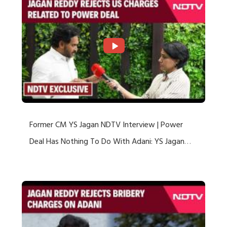
Former CM YS Jagan NDTV Interview | Power
Deal Has Nothing To Do With Adani: YS Jagan
Rejects US Charges