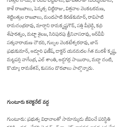
కాళే రాజబాబు, పెన్మత్స చిట్టిరాజు, విత్తనాల వెంకటరమణ,
శెట్టిబత్తుల రాజబాబు, మందపాటి కిరణ్‌కుమార్, రావిపాటి
రామచంద్రరావు, మార్గాని రామకృష్ణగౌడ్, సత్తి వీర్రెడ్డి, కర్రి
శేషారత్నం, మట్టా శైలజ, సిరిపురపు శ్రీనివాసరావు, ఆర్‌వీవీ
సత్యనారాయణ చౌదరి, గుబ్బల వెంకటేశ్వరరావు, జాన్
ప్రభుకుమార్, అడ్డూరి ఫణీష్, డాక్టర్ యనమదల గీత మురళీ కృష్ణ,
మట్టపర్తి నాగేంద్ర, ఎల్ శాంతి, అడ్డగర్ల సాయిరాం, మద్దా చంటి,
కొయ్యా రామకేశవ్, కుసనం దొరబాబు పాల్గొన్నారు.
గుంటూరు కలెక్టరేట్ వద్ద
గుంటూరు: ప్రభుత్వ విధానాలతో సామాన్యుడు జీవించే పరిస్థితి