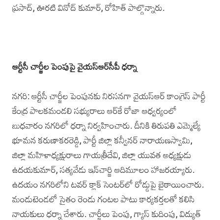
ప్రసాద్, ఊరటి వినోద్ కుమార్, రోహిత్ పాల్గొన్నారు.
ఆర్టీసీ చార్జీల పెంపుపై వైయస్‌ఆర్‌సీపీ ధర్నా
నగరి: ఆర్టీసీ చార్జీల పెంపునకు నిరసనగా వైయస్ఆర్ కాంగ్రెస్ పార్టీ
కేంద్ర పాలకమండలి సభ్యురాలు ఆర్‌కే రోజా ఆధ్వర్యంలో
బుధవారం నగరిలో ధర్నా నిర్వహించారు. దీనికి తిరుపతి ఎమ్మెల్యే
భూమన కరుణాకరరెడ్డి, పార్టీ జిల్లా కన్వీనర్ నారాయణస్వామి,
జిల్లా మహిళాధ్యక్షురాలు గాయత్రీదేవి, జిల్లా యువత అధ్యక్షుడు
ఉదయకుమార్, సత్యవేడు ఇన్‌చార్జి ఆదిమూలం హాజరయ్యారు.
ఉదయం నగరిలోని టవర్‌ క్లాక్ సెంటర్‌లో రోడ్డుపై బైఠాయించారు.
మండుటెండలో సైతం రెండు గంటల పాటు కార్యకర్తలతో కలిసి
నాయకులు ధర్నా చేశారు. చార్జీలు పెంపు, గ్యాస్ కుదింపు, విద్యుత్