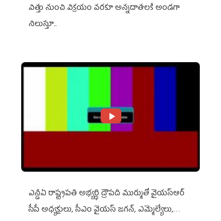
విత్తు నుంచి విక్రయం వరకూ అన్నదాతలకి అండగా
నిలుస్తూ..
ఎన్డీఏ రాష్ట్ర‌ప‌తి అభ్య‌ర్థి ద్రౌప‌ది ముర్ముతో వైయ‌స్ఆర్
సీపీ అధ్య‌క్షులు, సీఎం వైయ‌స్ జ‌గ‌న్, ఎమ్మెల్యేలు,