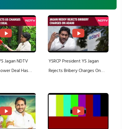
YS Jagan NDTV
YSRCP President YS Jagan
 Power Deal Has
Rejects Bribery Charges On
Do With Adani: YS
Adani, Threatens Defamation
ts US Charges
Suit Against Media Groups