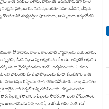
షల్లోను అనేక రచనలు చేశారు. సామాజిక ఉద్యమకారుడిగా ఫూలే
్న వివక్షను ప్రశ్నించారు. మనుషులందరూ సమానమేనని, దేవుడు
 కొలవడానికి మధ్యవర్తిగా పూజారులు, బ్రాహ్మణులు అక్కరలేదని
ీవితమంతా పోరాడారు. రాజుల కాలంనాటి దౌర్జన్యాలను ఎదిరించారు.
, సంస్కృతిని, జీవన విధానాన్ని అధ్యయనం చేశారు. అన్నిటికీ ఆధునిక
 తప్ప ప్రజలు చైతన్యవంతులు కారని, ఉద్యమించారు. ఏ కులం
ానమే అని భావించిన ఫూలే బ్రాహ్మణులను కూడా కలుపుకొని అనేక
చ్చారు. వితంతువుల కష్టాలను చూసి చలించిపోయారు. బాల్య వివాహాల
ూ తల్లులైన వారి గర్భశోకాన్ని గమనించారు. గర్భస్రావాలవల్ల
రు పిల్లల్ని కనాలని, ఆ పిల్లలను సాదరంగా పెంచి పోషించాలని,
వర్గాల బాలబాలికలకు విద్య అందిస్తే రాబోయే తరం ఎంతగానో