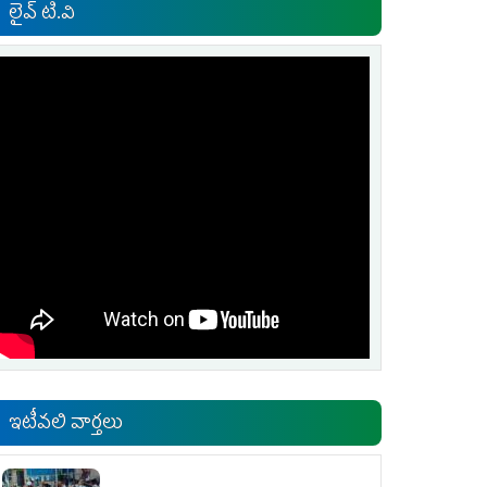
లైవ్ టి.వి
ఇటీవలి వార్తలు