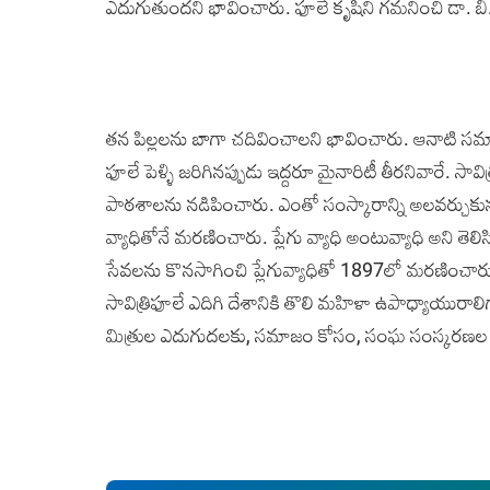
ఎదుగుతుందని భావించారు. ఫూలే కృషిని గమనించి డా. బి.ఆర
తన పిల్లలను బాగా చదివించాలని భావించారు. ఆనాటి సమాజం
ఫూలే పెళ్ళి జరిగినప్పుడు ఇద్దరూ మైనారిటీ తీరనివారే. సావిత
పాఠశాలను నడిపించారు. ఎంతో సంస్కారాన్ని అలవర్చుకున్న సా
వ్యాధితోనే మరణించారు. ప్లేగు వ్యాధి అంటువ్యాధి అని 
సేవలను కొనసాగించి ప్లేగువ్యాధితో 1897లో మరణించార
సావిత్రిఫూలే ఎదిగి దేశానికి తొలి మహిళా ఉపాధ్యాయురాలిగా
మిత్రుల ఎదుగుదలకు, సమాజం కోసం, సంఘ సంస్కరణల కోస