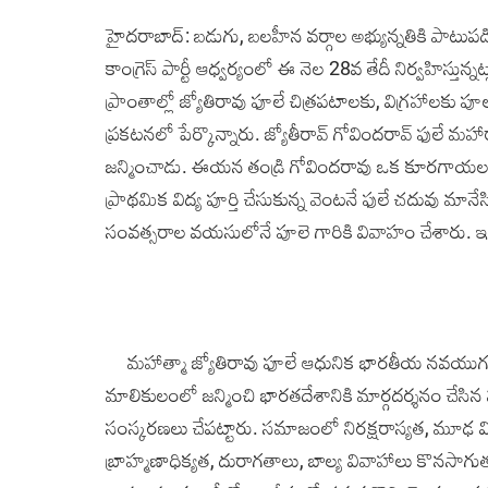
హైద‌రాబాద్‌: బ‌డుగు, బ‌ల‌హీన వ‌ర్గాల అభ్యున్న‌తికి పాటుపడ
కాంగ్రెస్ పార్టీ ఆధ్వ‌ర్యంలో ఈ నెల 28వ తేదీ నిర్వ‌హిస్తున్న
ప్రాంతాల్లో జ్యోతిరావు ఫూలే చిత్ర‌ప‌టాల‌కు, విగ్ర‌హాల‌కు 
ప్ర‌క‌ట‌న‌లో పేర్కొన్నారు. జ్యోతీరావ్ గోవిందరావ్ ఫులే 
జన్మించాడు. ఈయన తండ్రి గోవిందరావు ఒక కూరగాయల వ్
ప్రాథమిక విద్య పూర్తి చేసుకున్న వెంటనే ఫులే చదువు మా
సంవత్సరాల వయసులోనే పూలె గారికి వివాహం చేశారు. ఇతని
మహాత్మా జ్యోతిరావు ఫూలే ఆధునిక భారతీయ నవయుగ వై
మాలికులంలో జన్మించి భారతదేశానికి మార్గదర్శనం చేస
సంస్కరణలు చేపట్టారు. సమాజంలో నిరక్షరాస్యత, మూఢ వి
బ్రాహ్మణాధిక్యత, దురాగతాలు, బాల్య వివాహాలు కొనసాగుతు