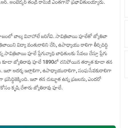
్‌. అంబేడ్కర్‌ తండ్రి రామ్‌జీ ఎంతగానో ప్రభావితులయ్యారు.
లో బాల్య వివాహాలే జరిగేవి. సావిత్రిబాయి ఫూలేతో జ్యోతిబా
్రిబాయిని విద్యా వంతురాలిని చేసి, ఉపాధ్యాయు రాలిగా తీర్చిదిద్ది
విత్రిబాయి ఫూలే ప్లేగువ్యాధి బాధితులకు సేవలు చేస్తూ ప్లేగు
తెలిసి కూడా జ్యోతిరావు ఫూలే 1890లో చనిపోయిన తర్వాత కూడా తన
ు. ఇలా ఆదర్శ ఇల్లాలిగా, ఉపాధ్యాయురాలిగా, సంఘసేవకురాలిగా
 ప్రసిద్ధికెక్కింది. ఇలా తన చుట్టూత ఉన్న ప్రజలను, ఎందరో
ం కృషి చేశారు జ్యోతిరావు ఫూలే.