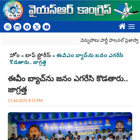
Skip to main content
????
వెన్నుపోటు పార్టీ పాలనలో ప్రజాస్వామ్యం ఖూన
You are here
హోం
»
టాప్ స్టోరీస్
» ఈవీఎం బ్యాచ్‌ను జనం ఎగరేసి
కొడతారు.. జాగ్రత్త
ఈవీఎం బ్యాచ్‌ను జనం ఎగరేసి కొడతారు..
జాగ్రత్త
11 Jul 2025 4:11 PM