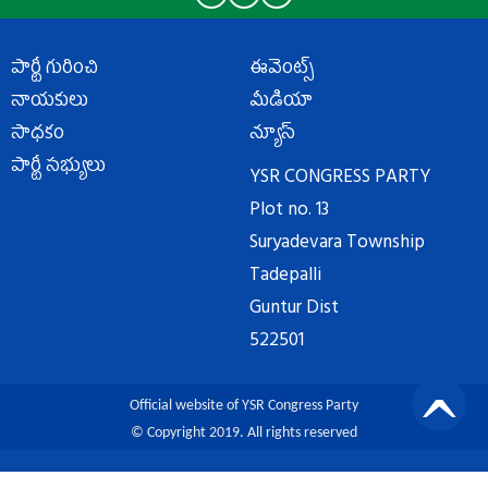
పార్టీ గురించి
ఈవెంట్స్
నాయకులు
మీడియా
సాధకం
న్యూస్
పార్టీ సభ్యులు
YSR CONGRESS PARTY
Plot no. 13
Suryadevara Township
Tadepalli
Guntur Dist
522501
Official website of YSR Congress Party
© Copyright 2019. All rights reserved