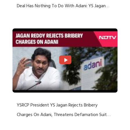
Deal Has Nothing To Do With Adani: YS Jagan
Rejects US Charges
YSRCP President YS Jagan Rejects Bribery
Charges On Adani, Threatens Defamation Suit
Against Media Groups