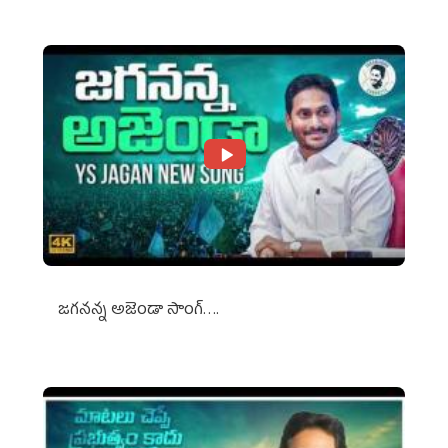
జగనన్న అజెండా సాంగ్….