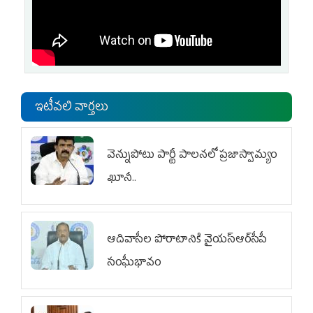
ఇటీవలి వార్తలు
వెన్నుపోటు పార్టీ పాలనలో ప్రజాస్వామ్యం
ఖూనీ..
ఆదివాసీల పోరాటానికి వైయ‌స్ఆర్‌సీపీ
సంఘీభావం