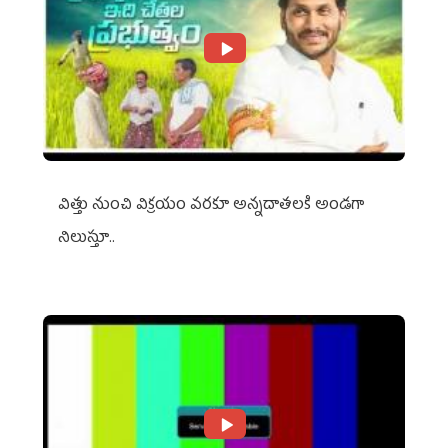
విత్తు నుంచి విక్రయం వరకూ అన్నదాతలకి అండగా
నిలుస్తూ..