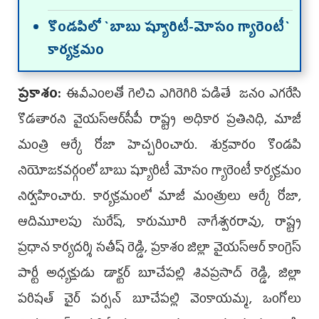
కొండ‌పిలో `బాబు ష్యూరిటీ-మోసం గ్యారెంటీ`
కార్య‌క్ర‌మం
ప్రకాశం:
ఈవీఎంలతో గెలిచి ఎగిరెగిరి పడితే జనం ఎగరేసి
కొడతార‌ని వైయ‌స్ఆర్‌సీపీ రాష్ట్ర అధికార ప్ర‌తినిధి, మాజీ
మంత్రి ఆర్కే రోజా హెచ్చ‌రించారు. శుక్ర‌వారం కొండపి
నియోజకవర్గంలో బాబు ష్యూరిటీ మోసం గ్యారెంటీ కార్యక్రమం
నిర్వ‌హించారు. కార్య‌క్ర‌మంలో మాజీ మంత్రులు ఆర్కే రోజా,
ఆదిమూలపు సురేష్, కారుమూరి నాగేశ్వ‌ర‌రావు, రాష్ట్ర
ప్రధాన కార్యదర్శి సతీష్ రెడ్డి, ప్రకాశం జిల్లా వైయ‌స్ఆర్ కాంగ్రెస్
పార్టీ అధ్యక్షుడు డాక్టర్ బూచేపల్లి శివప్రసాద్ రెడ్డి, జిల్లా
పరిషత్ చైర్ పర్సన్ బూచేపల్లి వెంకాయమ్మ, ఒంగోలు