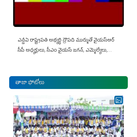
ఎన్డీఏ రాష్ట్ర‌ప‌తి అభ్య‌ర్థి ద్రౌప‌ది ముర్ముతో వైయ‌స్ఆర్
సీపీ అధ్య‌క్షులు, సీఎం వైయ‌స్ జ‌గ‌న్, ఎమ్మెల్యేలు,
ఎంపీల స‌మావేశం
తాజా ఫోటోలు