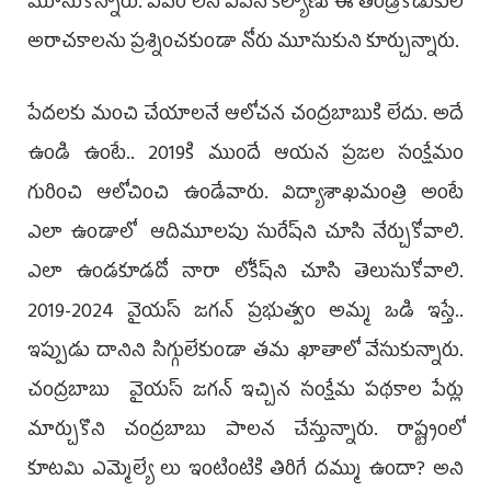
మూసుకొన్నారు. పవర్ లేని పవన్ కల్యాణ్‌ ఈ తండ్రీకొడుకుల
అరాచకాలను ప్రశ్నించకుండా నోరు మూసుకుని కూర్చున్నారు.
పేదలకు మంచి చేయాలనే ఆలోచన చంద్రబాబుకి లేదు. అదే
ఉండి ఉంటే.. 2019కి ముందే ఆయన ప్రజల సంక్షేమం
గురించి ఆలోచించి ఉండేవారు. విద్యాశాఖ‌మంత్రి అంటే
ఎలా ఉండాలో ఆదిమూలపు సురేష్‌ని చూసి నేర్చుకోవాలి.
ఎలా ఉండకూడదో నారా లోకేష్‌ని చూసి తెలుసుకోవాలి.
2019-2024 వైయ‌స్ జగన్‌ ప్రభుత్వం అమ్మ ఒడి ఇస్తే..
ఇప్పుడు దానిని సిగ్గులేకుండా తమ ఖాతాలో వేసుకున్నారు.
చంద్రబాబు వైయ‌స్ జగన్ ఇచ్చిన సంక్షేమ పథకాల పేర్లు
మార్చుకొని చంద్రబాబు పాలన చేస్తున్నారు. రాష్ట్రంలో
కూటమి ఎమ్మెల్యే లు ఇంటింటికి తిరిగే దమ్ము ఉందా? అని