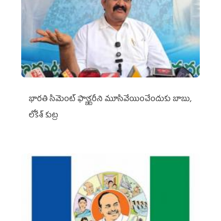
భారతి సిమెంట్ ఫ్యాక్టరీని మూసివేయించేందుకు బాబు,
లోకేశ్ కుట్ర