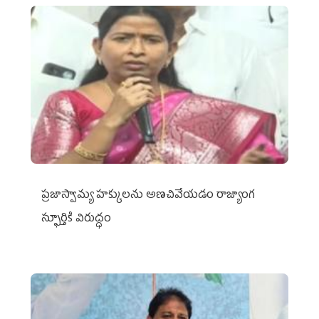
ప్రజాస్వామ్య హక్కులను అణచివేయడం రాజ్యాంగ
స్ఫూర్తికి విరుద్ధం