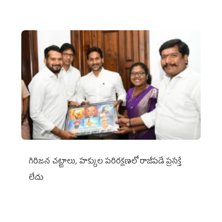
గిరిజన చట్టాలు, హక్కుల పరిరక్షణలో రాజీపడే ప్రసక్తే
లేదు