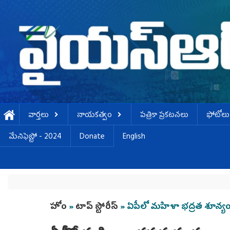
Skip to main content
వార్తలు
నాయకత్వం
పత్రికా ప్రకటనలు
ఫోటోలు
మేనిఫెస్టో - 2024
Donate
English
You are here
హోం
»
టాప్ స్టోరీస్
» ఏపీలో మహిళా భద్రత శూన్య