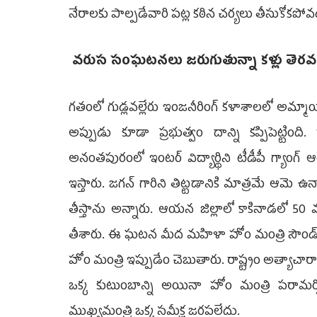
నేరాలకు పాల్పడేవారి పట్ల కఠిన చర్యలు తీసుకోకప
వరుస సంఘటనలు జరుగుతున్నా కళ్లు తెరవ
గతంలో గుడ్లవల్లేరు ఇంజనీరింగ్ కళాశాలలో అమ్మాయి
అప్పుడు కూడా ప్రభుత్వం దాన్ని కప్పిపెట్టింది.
అనంతపురంలో ఇంటర్ విద్యార్థిని టీడీపీ గ్యాంగ్ ఆర
ఇస్తారు. జగన్ గారిని తిట్టడానికి మాత్రమే ఆమె ఉ
తీస్తాను అన్నారు. ఆయన జిల్లాలో కాకినాడలో 50 
తీశారు. ఈ ఘటన మీద మహిళా హోం మంత్రి సౌండ్ 
హోం మంత్రి ఇప్పుడేం చెబుతారు. రాష్ట్రం అత్యాచా
ఒక్క కుటుంబాన్ని అయినా హోం మంత్రి పరామర్
ముఖ్యమంత్రి ఒక్క సమీక్ష జరపలేదు.