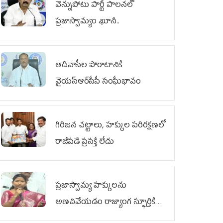
వెన్నుపోటు పార్టీ పాలనలో
ప్రజాస్వామ్యం ఖూనీ..
ఆదివాసీల పోరాటానికి
వైయ‌స్ఆర్‌సీపీ సంఘీభావం
గిరిజన చట్టాలు, హక్కుల పరిరక్షణలో
రాజీపడే ప్రసక్తే లేదు
ప్రజాస్వామ్య హక్కులను
అణచివేయడం రాజ్యాంగ స్ఫూర్తికి
విరుద్ధం