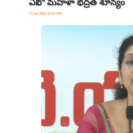
ఏపీలో మహిళా భద్రత శూన్యం
11 Jul 2025 6:51 PM