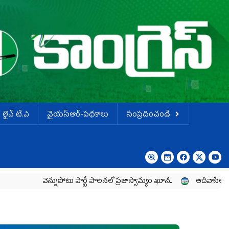
లైవ్ టి.వి
వైయస్ఆర్-పథకాలు
సంప్రదించండి
వెన్నుపోటు పార్టీ పాలనలో ప్రజాస్వామ్యం ఖూనీ..
ఆదివాసీల పోరాటానికి వైయ