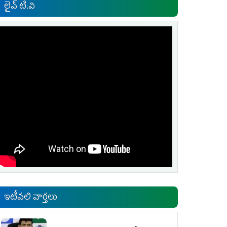
లైవ్ టి.వి
ఇటీవలి వార్తలు