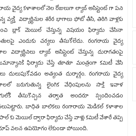
ాయ వైద్య కళాశాలలో నెల రోజులుగా ల్యాబ్ అసిస్టెంట్ గా పని
ున్న వ్యక్తి విద్యార్థినుల శరీర భాగాలు ఫోటో తీసి, తిరిగి వాళ్లకు
ంచి బ్లాక్ మెయిల్ చేస్తున్న విషయం ఫిర్యాదు చేసినా
దితులపై ఎందుకు చర్యలు తీసుకోలేదు. రంగరాయ వైద్య
ాల విద్యార్థినిలు ల్యాబ్ అసిస్టెంట్ చేస్తున్న దురాగతంపై
ాన్యానికి ఫిర్యాదు చేస్తే తూతూ మంత్రంగా కమిటీ వేసి
ులు దులుపుకోవడం అత్యంత దుర్మార్గం. రంగరాయ వైద్య
శాలలో జరుగుతున్న లైంగిక వేధింపులను సాక్షి ఇవాళ
ుగులోకి తీసుకొచ్చిన తర్వాత అందరూ స్పందించడం
లుపెట్టారు. బాధిత బాలికలు రంగారాయ మెడికల్ కళాశాల
్సిపాల్ కు మెయిల్ ద్వారా ఫిర్యాదు చేస్తే వాళ్లు కమిటీ వేశారే తప్ప
శక్తి యాప్ వలన ఉపయోగం లేకుండా పోయింది.