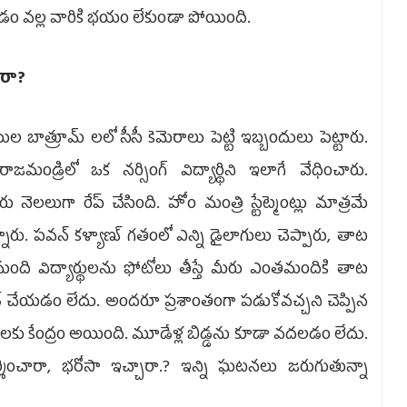
ోవడం వల్ల వారికి భయం లేకుండా పోయింది.
రా?
ల బాత్రూమ్ లలో సీసీ కెమెరాలు పెట్టి ఇబ్బందులు పెట్టారు.
 రాజమండ్రిలో ఒక నర్సింగ్ విద్యార్థిని ఇలాగే వేధించారు.
ు నెలలుగా రేప్ చేసింది. హోం మంత్రి స్టేట్మెంట్లు మాత్రమే
న్నారు. పవన్ కళ్యాణ్ గతంలో ఎన్ని డైలాగులు చెప్పారు, తాట
మంది విద్యార్థులను ఫోటోలు తీస్తే మీరు ఎంతమందికి తాట
చేయడం లేదు. అందరూ ప్రశాంతంగా పడుకోవచ్చని చెప్పిన
రాలకు కేంద్రం అయింది. మూడేళ్ల బిడ్డను కూడా వదలడం లేదు.
శించారా, భరోసా ఇచ్చారా.? ఇన్ని ఘటనలు జరుగుతున్నా