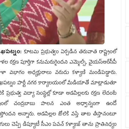
ాఖపట్నం:
కూటమి ప్రభుత్వం ఏర్పడిన తరువాత రాష్ట్రంలో
ల రక్షణ పూర్తిగా కనుమరుగైందని ఎమ్మెల్సీ, వైయస్ఆర్‌సీపీ
ళా విభాగం అధ్యక్షురాలు వరుదు కళ్యాణి మండిపడ్డారు.
ఖపట్నం పార్టీ నగర కార్యాలయంలో మీడియాతో మాట్లాడుతూ
కి ప్రభుత్వ విద్యా సంస్థల్లో కూడా ఆడపిల్లలకు రక్షణ లేదంటే
్ట్రంలో చంద్రబాబు పాలన ఎంత అధ్వాన్నంగా ఉందో
స్తోందని అన్నారు. ఆడపిల్లల జోలికి వస్తే తాట తీస్తానంటూ
గులు చెప్పే డిప్యూటీ సీఎం పవన్ కళ్యాణ్‌ తాను ప్రాతినిధ్యం