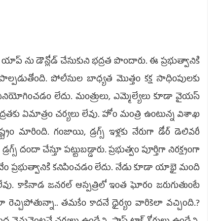
యాప్ ను డౌన్లోడ్ చేసుకుని భద్రత పొందారు. ఈ ప్రభుత్వానికి
ు పాల్పడుతోంది. పోలీసుల బాధ్యత మొత్తం కక్ష సాధింపులకు
 వినియోగించడం లేదు. మంత్రులు, ఎమ్మెల్యేలు కూడా వైయస్
 భద్రతకు ఏమాత్రం చర్యలు లేవు. హోం మంత్రి ఉంటున్న విశాఖ
ట్రం మారింది. గంజాయి, డ్రగ్స్ ఇళ్లకు నేరుగా డోర్ డెలివరీ
రగ్స్ దందా చేస్తూ పట్టుబడ్డారు. ప్రభుత్వం పూర్తిగా నిరక్ష్యంగా
వేం ప్రభుత్వానికి కనిపించడం లేదు. నేడు కూడా యాభై మంది
ు లేవు. కాకినాడ జనరల్ ఆస్పత్రిలో ఇంత ఘోరం జరుగుతుంటే
 రెచ్చిపోతున్నా.. తమకేం కాదనే ధైర్యం వారికెలా వచ్చింది.?