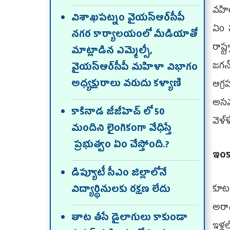
వహిం
విశాఖపట్నం వైయస్ఆర్‌సీపీ
ఏం 
నగర కార్యాలయంలో మీడియాతో
రాష్
మాట్లాడిన ఎమ్మెల్సీ,
జగన
వైయస్ఆర్‌సీపీ మహిళా విభాగం
అధ్యక్షురాలు వరుదు కళ్యాణి
ఆగ్
అసమర
కాకినాడ జీజీహెచ్ లో 50
వెళ్
మందిని లైంగికంగా వేధిస్తే
ప్రభుత్వం ఏం చేస్తోంది.?
ఇంక
డిప్యూటీ సీఎం జిల్లాలోనే
కూట
విద్యార్థినులకు రక్షణ లేదు
అరా
తాట తీసే డైలాగులు కాకుండా
ఇళ్