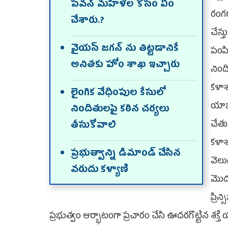
పవన్ మహిళల కోసం ఏం
రంగర
చేశారు.?
చేస్త
వైయస్ జగన్ ను తిట్టడానికే
పంపి
అనితకు హోం శాఖ ఇచ్చారు
నిం
కళాశ
లైంగిక వేధింపుల కేసులో
యాజమ
నిందితులపై కఠిన చర్యలు
చేత
తీసుకోవాలి
కళా
ప్రభుత్వాన్ని డిమాండ్ చేసిన
వెల
వరుదు కళ్యాణి
మొద
ప్రిన
ప్రభుత్వం ఆర్భాటంగా ప్రచారం చేసి ఊదరగొట్టిన 