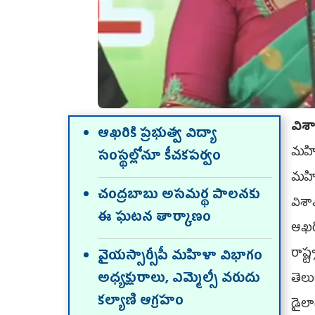
విశ
ఆఖరికి ప్రభుత్వ విద్యా
మహిళ
సంస్థల్లోనూ కీచకపర్వం
మహి
చంద్రబాబు అసమర్థ పాలనకు
విశా
ఈ ఘటన తార్కాణం
ఆఖరి
రాష
వైయస్సార్సీపీ మహిళా విభాగం
అధ్యక్షురాలు, ఎమ్మెల్సీ వరుదు
తెలు
కల్యాణి ఆగ్రహం
డైలా