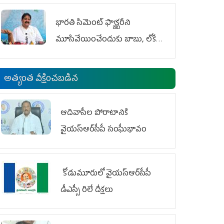
భారతి సిమెంట్ ఫ్యాక్టరీని
మూసివేయించేందుకు బాబు, లోకేశ్
కుట్ర
అత్యంత వీక్షించబడిన
ఆదివాసీల పోరాటానికి
వైయ‌స్ఆర్‌సీపీ సంఘీభావం
కోడుమూరులో వైయ‌స్ఆర్‌సీపీ
డీఎస్సీ రిలే దీక్షలు