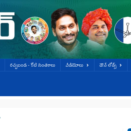
ర‌చ్చ‌బండ‌ - కోటి సంత‌కాలు
వీడియోలు
డౌన్ లోడ్స్
ం