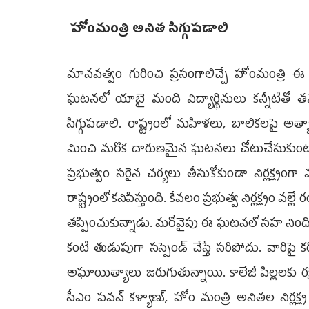
హోంమంత్రి అనిత సిగ్గుపడాలి
మానవత్వం గురించి ప్రసంగాలిచ్చే హోంమంత్
ఘటనలో యాబై మంది విద్యార్థినులు కన్నీటిత
సిగ్గుపడాలి. రాష్ట్రంలో మహిళలు, బాలికలపై అత్
మించి మరొక దారుణమైన ఘటనలు చోటుచేసుకుంట
ప్రభుత్వం సరైన చర్యలు తీసుకోకుండా నిర్లక్ష్
రాష్ట్రంలో కనిపిస్తుంది. కేవలం ప్రభుత్వ నిర్లక్ష్యం 
తప్పించుకున్నాడు. మరోవైపు ఈ ఘటనలో సహ నిందితులు
కంటి తుడుపుగా సస్పెండ్ చేస్తే సరిపోదు. వారిప
అఘాయిత్యాలు జరుగుతున్నాయి. కాలేజీ పిల్లలకు రక
సీఎం పవన్ కళ్యాణ్, హోం మంత్రి అనితల నిర్లక్ష్