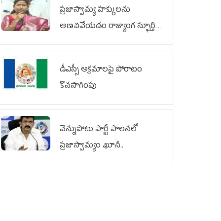
ప్రజాస్వామ్య హక్కులను
అణచివేయడం రాజ్యాంగ స్ఫూర్తికి
విరుద్ధం
డీఎస్సీ అక్రమాలపై పోరాటం
కొనసాగింపు
వెన్నుపోటు పార్టీ పాలనలో
ప్రజాస్వామ్యం ఖూనీ..