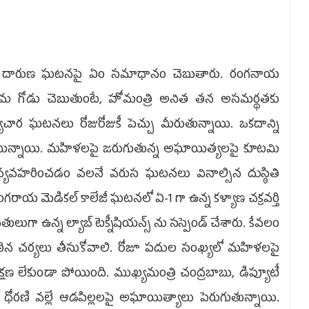
రి ఈ దారుణ ఘటనపై ఏం సమాధానం చెబుతారు. రంగనాయ
ో తమ గోడు చెబుతుంటే, హోమంత్రి అనిత తన అసమర్థతకు
యాచార ఘటనలు రోజురోజుకీ పెచ్చు మీరుతున్నాయి. ఒకదాన్ని
ున్నాయి. మహిళలపై జరుగుతున్న అఘాయిత్యలపై కూటమి
యంగా వ్యవహరించడం వలనే వరుస ఘటనలు వినాల్సిన దుస్ఠితి
వల్లే రంగరాయ మెడికల్ కాలేజీ ఘటనలో ఏ-1 గా ఉన్న కళ్యాణ చక్రవర్తి
గా ఉన్న ల్యాబ్ టెక్నీషియన్స్ ను సస్పెండ్ చేశారు. కేవలం
ై కఠిన చర్యలు తీసుకోవాలి. రోజూ పదుల సంఖ్యలో మహిళలపై
్షణ లేకుండా పోయింది. ముఖ్యమంత్రి చంద్రబాబు, డిప్యూటీ
య ధోరణి వల్లే ఆడపిల్లలపై అఘాయిత్యాలు పెరుగుతున్నాయి.