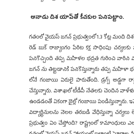
ఆనాడు దిశ యాప్‌తో కీచకుల పనిపట్టాం.
గతంలో వైయస్ జగన్ ప్రభుత్వంలో 1.3 కోట్ల మంది దిశ 
రెడ్ బుక్ రాజ్యాంగం పేరిట కక్ష సాధింపు చర్యలక
పనికొచ్చింది తప్ప మహిళల భద్రత గురించి వారిని
జగన్ ను తిట్టడానికి పనికొస్తున్నారు తప్ప మహిళా
లోనే గంజాయి ఏరులై పారుతోంది. డ్రగ్స్ అడ్డగా రాష్
చేస్తున్నారు. విశాఖలో టీడీపీ నేతలకు చెందిన వాళ్ళు డ్
ఉండడంతో ఏకంగా జైల్లో గంజాయి పండిస్తున్నారు. ఇ
విద్యార్థినులను నెలల తరబడి వేధిస్తున్నా చర్యల
ప్రభుత్వం ఏం చేస్తోంది? రాష్ట్రంలో కామాంధులు ఎలా