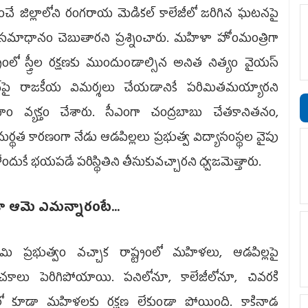
చే జిల్లాలోని రంగరాయ మెడికల్ కాలేజీలో జరిగిన ఘటనపై
సమాధానం చెబుతారని ప్రశ్నించారు. మహిళా హోంమంత్రిగా
ట్రంలో స్త్రీల రక్షణకు ముందుండాల్సిన అనిత నిత్యం వైయస్
్‌పై రాజకీయ విమర్శలు చేయడానికే పరిమితమయ్యారని
రహం వ్యక్తం చేశారు. సీఎంగా చంద్రబాబు చేతకానితనం,
్థత కారణంగా నేడు ఆడపిల్లలు ప్రభుత్వ విద్యాసంస్థల వైపు
ళేందుకే భయపడే పరిస్థితిని తీసుకువచ్చారని ధ్వజమెత్తారు.
ా ఆమె ఎమన్నారంటే...
మి ప్రభుత్వం వచ్చాక రాష్ట్రంలో మహిళలు, ఆడపిల్లపై
చకాలు పెరిగిపోయాయి. పనిలోనూ, కాలేజీలోనూ, చివరకి
లలో కూడా మహిళలకు రక్షణ లేకుండా పోయింది. కాకినాడ