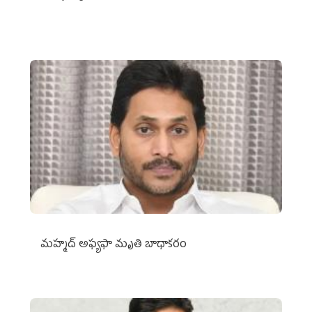
మహ్మద్‌ అఫ్యఫా మృతి బాధాకరం