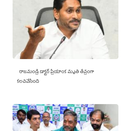
రాజమండ్రి డాక్టర్‌ ప్రియాంక మృతి తీవ్రంగా
కలచివేసింది