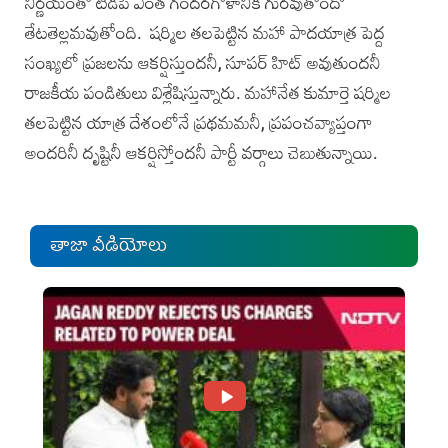
నిర్ణయంతో టీడీపీ ఎంత గందరగోళానికి గురవుతోందో
తేటతెల్లమవుతోంది. షర్మిల తలపెట్టిన మహా పాదయాత్ర పెద్ద
సంఖ్యలో ప్రజలను ఆకర్షిస్తుందనీ, సూపర్ హిట్ అవుతుందనీ
రాజకీయ పండితులు విశ్లేషిస్తున్నారు. మహానేత కుమార్తె షర్మిల
తలపెట్టిన యాత్ర దేశంలోనే ప్రథమమనీ, ప్రపంచవ్యాప్తంగా
అందరినీ దృష్టినీ ఆకర్షిస్తోందనీ పార్టీ వర్గాలు చెబుతున్నాయి.
తాజా వీడియోలు