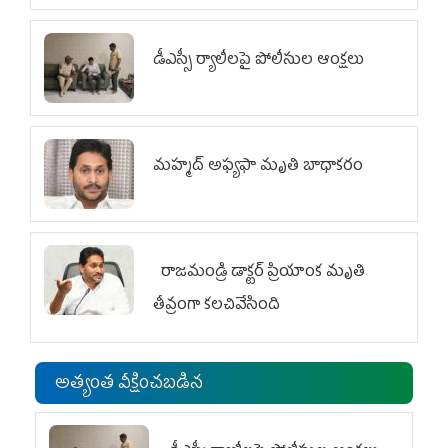
డీఎస్సీ ర్యాలీలపై పోలీసుల ఆంక్షలు
మహ్మద్‌ అఫ్యఫా మృతి బాధాకరం
రాజమండ్రి డాక్టర్‌ ప్రియాంక మృతి
తీవ్రంగా కలచివేసింది
అత్యంత వీక్షించబడిన