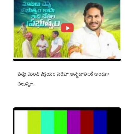
విత్తు నుంచి విక్రయం వరకూ అన్నదాతలకి అండగా
నిలుస్తూ..