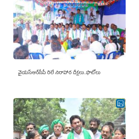
వైయ‌స్ఆర్‌సీపీ రిలే నిరాహార దీక్షలు..ఫొటోలు