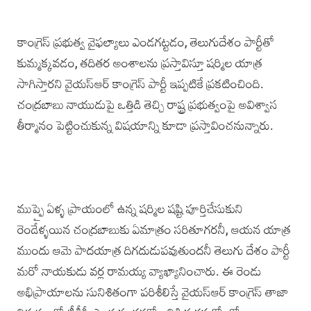
కాంగ్రెస్ ప్రభుత్వ వైఫల్యాలు ఎండగట్టడం, తెలుగుదేశం పార్టీతో
కుమ్మక్కవడం, తదితర అంశాలను ప్రస్తావిస్తూ షర్మిల యాత్ర
సాగిస్తారని వైయస్ఆర్ కాంగ్రెస్ పార్టీ ఇప్పటికే ప్రకటించింది.
చంద్రబాబు నాయుడుపై ఒత్తిడి తెచ్చి రాష్ట్ర ప్రభుత్వంపై అవిశ్వాస
తీర్మానం పెట్టించుకున్న విషయాన్ని కూడా ప్రస్తావించనున్నారు.
ముప్పై ఏళ్ళ ప్రాయంలో ఉన్న షర్మిల షష్టి పూర్తిచేసుకుని
రెండేళ్ళయిన చంద్రబాబుకు ఏమాత్రం సరితూగరనీ, ఆయన యాత్ర
ముందు ఆమె పాదయాత్ర దిగదుడుపవుతుందనీ తెలుగు దేశం పార్టీ
మరో నాయకుడు వర్ల రామయ్య వ్యాఖ్యానించారు. ఈ రెండు
అభిప్రాయాలను సునిశితంగా పరిశీలిస్తే వైయస్ఆర్ కాంగ్రెస్ తాజా