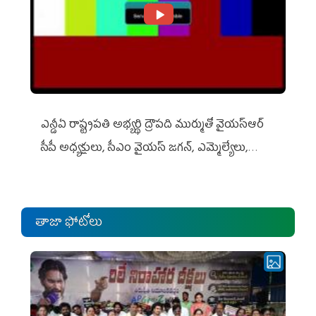
ఎన్డీఏ రాష్ట్ర‌ప‌తి అభ్య‌ర్థి ద్రౌప‌ది ముర్ముతో వైయ‌స్ఆర్
సీపీ అధ్య‌క్షులు, సీఎం వైయ‌స్ జ‌గ‌న్, ఎమ్మెల్యేలు,
ఎంపీల స‌మావేశం
తాజా ఫోటోలు