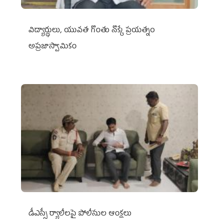
విద్యార్థులు, యువత గొంతు నొక్కే ప్రయత్నం
అప్రజాస్వామికం
డీఎస్సీ ర్యాలీలపై పోలీసుల ఆంక్షలు