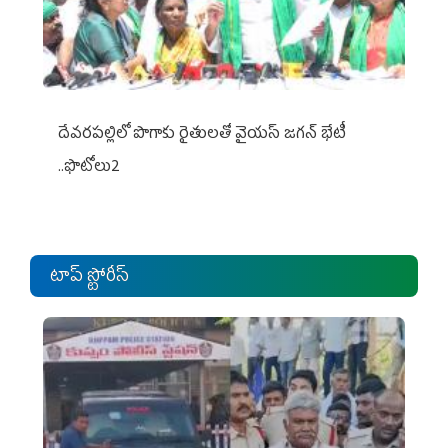
దేవరపల్లిలో పొగాకు రైతులతో వైయస్ జగన్ భేటీ
..ఫొటోలు2
టాప్ స్టోరీస్