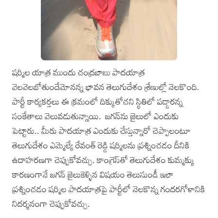
షర్మిల యాత్ర ముందు చంద్రబాబు పాదయాత్ర
వెలవెలబోతుందేమోనన్న భావన తెలుగుదేశం శ్రేణుల్లో నెలకొంది.
పార్టీ కార్యకర్తలు ఈ క్రమంలో దిక్కుతోచని స్థితిలో పడ్డారన్న
సంకేతాలు వెలువడుతున్నాయి. జగన్‌ను జైలులో ఎందుకు
పెట్టారు.. మీరు పాదయాత్ర ఎందుకు చేస్తున్నారో చెప్పాలంటూ
తెలుగుదేశం ఎమ్మెల్యే రేవంత్ రెడ్డి షర్మిలను ప్రశ్నించడం దీనికి
ఉదాహరణగా చెప్పుకోవచ్చు. కాంగ్రెస్‌తో తెలుగుదేశం కుమ్మక్కు
కారణంగానే జగన్ జైలుకెళ్ళిన విషయం తెలుసుండీ ఇలా
ప్రశ్నించడం షర్మిల పాదయాత్రపై పార్టీలో నెలకొన్న గందరగోళానికి
నిదర్శనంగా చెప్పుకోవచ్చు.