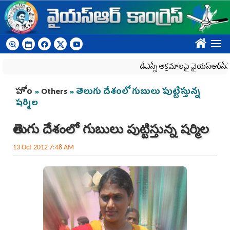
Skip to main content
????
డీఎస్సీ అక్రమాలపై వైయ‌స్ఆర్‌సీపీ ర్యాలీ
You are here
హోం
»
Others
» తెలుగు దేశంలో గుబులు పుట్టిస్తున్న
షర్మిల
తెలుగు దేశంలో గుబులు పుట్టిస్తున్న షర్మిల
13 Oct 2012 7:48 AM