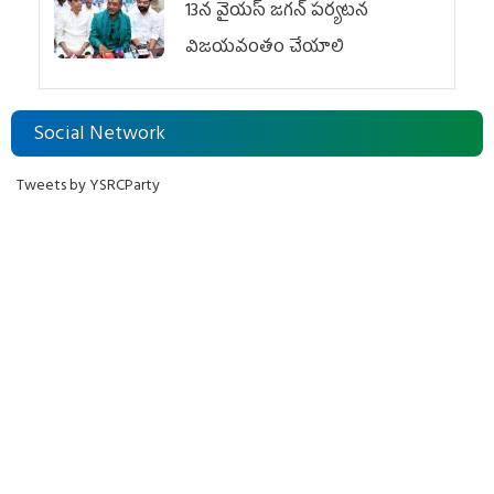
13న వైయస్‌ జగన్‌ పర్యటన
విజయవంతం చేయాలి
Social Network
Tweets by YSRCParty