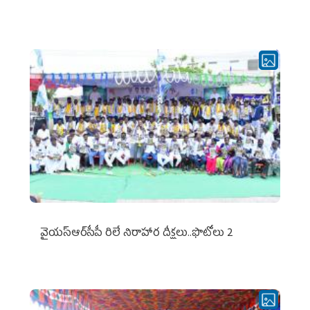
వైయ‌స్ఆర్‌సీపీ రిలే నిరాహార దీక్షలు..ఫొటోలు 2