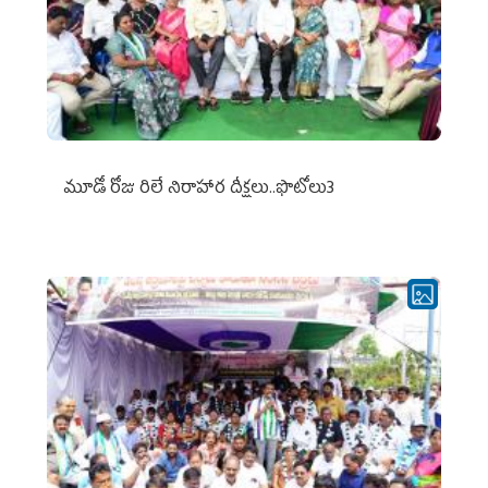
మూడో రోజు రిలే నిరాహార దీక్షలు..ఫొటోలు3