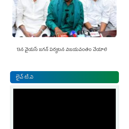
13న వైయస్‌ జగన్‌ పర్యటన విజయవంతం చేయాలి
లైవ్ టి.వి