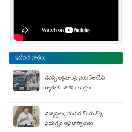
ఇటీవలి వార్తలు
డీఎస్సీ అక్రమాలపై వైయ‌స్ఆర్‌సీపీ
ర్యాలీలకు పోలీసు ఆంక్షలు
విద్యార్థులు, యువత గొంతు నొక్కే
ప్రయత్నం అప్రజాస్వామికం