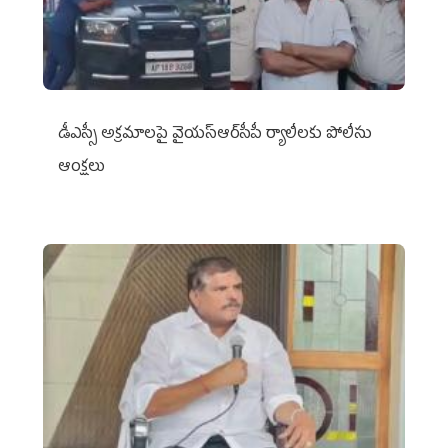
డీఎస్సీ అక్రమాలపై వైయ‌స్ఆర్‌సీపీ ర్యాలీలకు పోలీసు
ఆంక్షలు