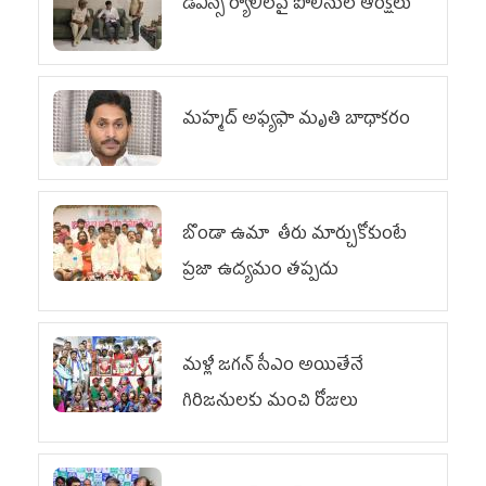
డీఎస్సీ ర్యాలీలపై పోలీసుల ఆంక్షలు
మహ్మద్‌ అఫ్యఫా మృతి బాధాకరం
బొండా ఉమా తీరు మార్చుకోకుంటే
ప్రజా ఉద్యమం తప్పదు
మళ్లీ జగన్ సీఎం అయితేనే
గిరిజనులకు మంచి రోజులు