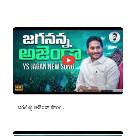
Against Media Groups
జగనన్న అజెండా సాంగ్….