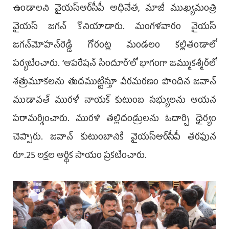
ఉండాల‌ని వైయ‌స్ఆర్‌సీపీ అధినేత‌, మాజీ ముఖ్య‌మంత్రి
వైయ‌స్ జ‌గ‌న్ కొనియాడారు. మంగ‌ళ‌వారం వైయ‌స్‌
జగన్‌మోహన్‌రెడ్డి గోరంట్ల మండలం కల్లితండాలో
పర్యటించారు. ‘ఆపరేషన్‌ సిందూర్‌’లో భాగంగా జమ్ముకశ్మీర్‌లో
శత్రుమూకలను తుదముట్టిస్తూ వీరమరణం పొందిన జవాన్‌
ముడావత్‌ మురళీ నాయక్‌ కుటుంబ సభ్యులను ఆయ‌న‌
పరామర్శించారు. ముర‌ళి త‌ల్లిదండ్రుల‌ను ఓదార్చి ధైర్యం
చెప్పారు. జ‌వాన్ కుటుంబానికి వైయ‌స్ఆర్‌సీపీ తరఫున
రూ.25 లక్షల ఆర్థిక సాయం ప్రకటించారు.