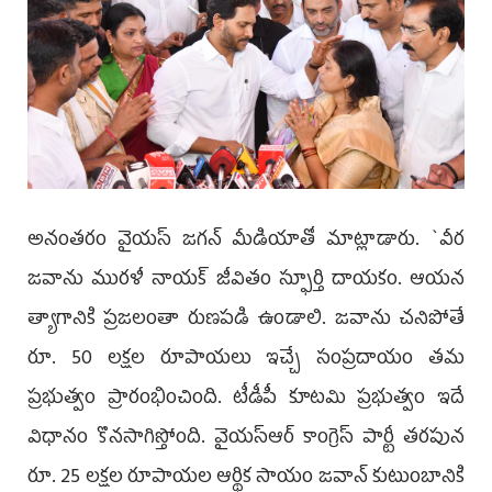
అనంతరం వైయ‌స్ జ‌గ‌న్‌ మీడియాతో మాట్లాడారు. `వీర
జవాను మురళీ నాయక్ జీవితం స్ఫూర్తి దాయకం. ఆయ‌న
త్యాగానికి ప్రజలంతా రుణపడి ఉండాలి. జవాను చనిపోతే
రూ. 50 లక్షల రూపాయలు ఇచ్చే సంప్రదాయం తమ
ప్రభుత్వం ప్రారంభించింది. టీడీపీ కూటమి ప్రభుత్వం ఇదే
విధానం కొనసాగిస్తోంది. వైయ‌స్ఆర్‌ కాంగ్రెస్ పార్టీ తరపున
రూ. 25 లక్షల రూపాయల ఆర్థిక సాయం జ‌వాన్ కుటుంబానికి