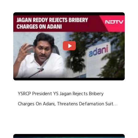
YSRCP President YS Jagan Rejects Bribery
Charges On Adani, Threatens Defamation Suit
Against Media Groups