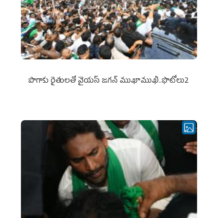
పొగాకు రైతుల‌తో వైయ‌స్ జ‌గ‌న్ ముఖాముఖి..ఫొటోలు2