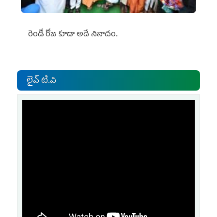
రెండో రోజు కూడా అదే నినాదం..
లైవ్ టి.వి