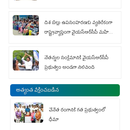
దిశ బిల్లు ఉపసంహరణకు వ్యతిరేకంగా
రాష్ట్రవ్యాప్తంగా వైయ‌స్ఆర్‌సీపీ మహిళా
విభాగం ఆందోళనలు
నేతన్నల సంక్షేమానికి వైయ‌స్ఆర్‌సీపీ
ప్రభుత్వం అండగా నిలిచింది
అత్యంత వీక్షించబడిన
చేనేత రంగానికి గత ప్రభుత్వంలో
ధీమా