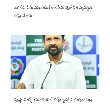
జగన్‌కు పేరు వస్తుందనే రాజకీయ కక్షతో దిశ వ్య‌వ‌స్థ‌ను
రద్దు చేశారు
కృష్ణా మిల్క్‌ యూనియన్‌ నిర్వీర్యానికి ప్రభుత్వం కుట్ర