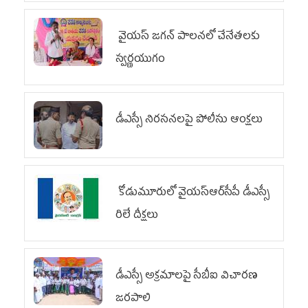
వైయ‌స్ జగన్ పాలనలో చేనేతలకు
స్వర్ణయుగం
డీఎస్సీ నిరసనలపై పోలీసు ఆంక్షలు
కోడుమూరులో వైయ‌స్ఆర్‌సీపీ డీఎస్సీ
రిలే దీక్షలు
డీఎస్సీ అక్రమాలపై సీబీఐ విచారణ
జరపాలి