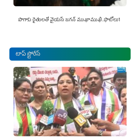
పొగాకు రైతుల‌తో వైయ‌స్ జ‌గ‌న్ ముఖాముఖి..ఫొటోలు1
టాప్ స్టోరీస్