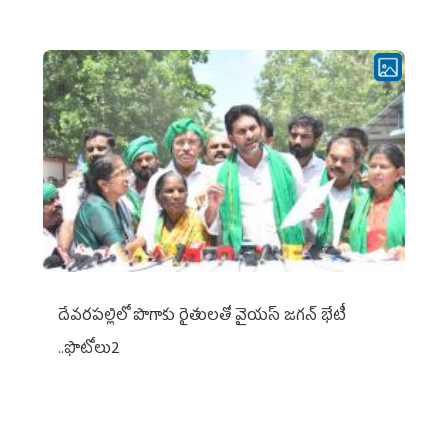
దేవరపల్లిలో పొగాకు రైతులతో వైయస్ జగన్ భేటీ
..ఫొటోలు2