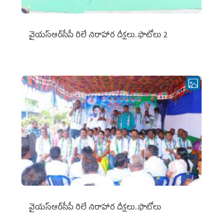
వైయ‌స్ఆర్‌సీపీ రిలే నిరాహార దీక్షలు..ఫొటోలు 2
వైయ‌స్ఆర్‌సీపీ రిలే నిరాహార దీక్షలు..ఫొటోలు