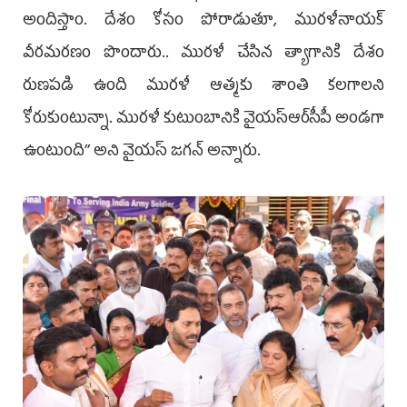
అందిస్తాం. దేశం కోసం పోరాడుతూ, మురళీనాయక్‌
వీరమరణం పొందారు.. మురళీ చేసిన త్యాగానికి దేశం
రుణపడి ఉంది మురళీ ఆత్మకు శాంతి కలగాలని
కోరుకుంటున్నా. మురళీ కుటుంబానికి వైయ‌స్ఆర్‌సీపీ అండగా
ఉంటుంది’’ అని వైయ‌స్‌ జగన్‌ అన్నారు.