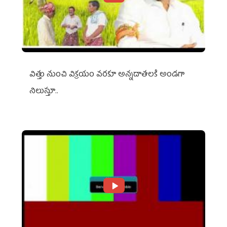
విత్తు నుంచి విక్రయం వరకూ అన్నదాతలకి అండగా
నిలుస్తూ..