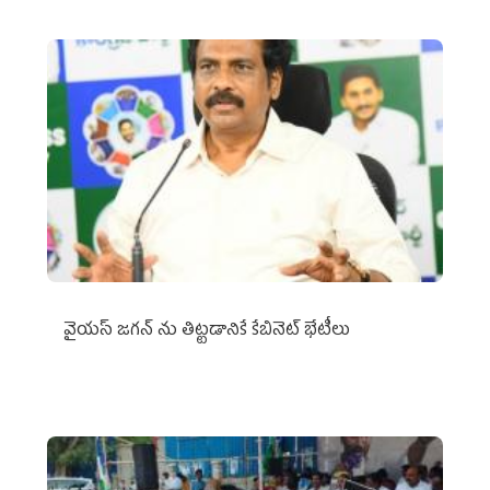
వైయ‌స్ జగన్‌ ను తిట్టడానికే కేబినెట్‌ భేటీలు