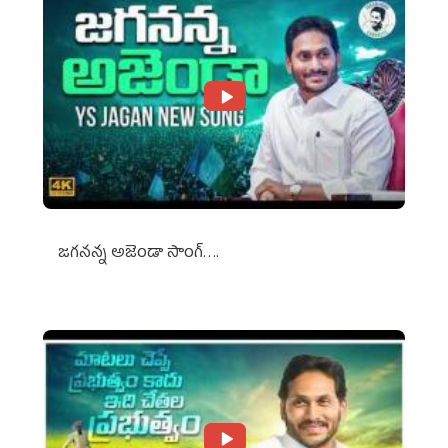
జగనన్న అజెండా సాంగ్….