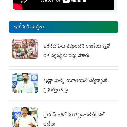
ఇటీవలి వార్తలు
జగన్‌కు పేరు వస్తుందనే రాజకీయ కక్షతో
దిశ వ్య‌వ‌స్థ‌ను రద్దు చేశారు
కృష్ణా మిల్క్‌ యూనియన్‌ నిర్వీర్యానికి
ప్రభుత్వం కుట్ర
వైయ‌స్ జగన్‌ ను తిట్టడానికే కేబినెట్‌
భేటీలు