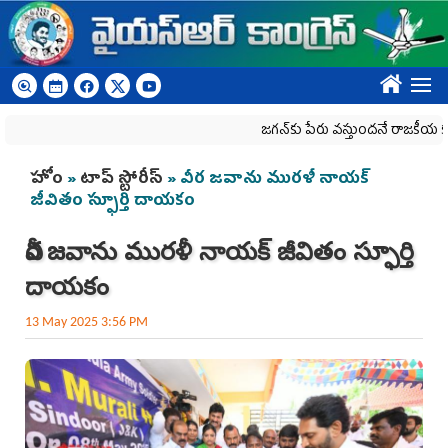
Skip to main content
????
జగన్‌కు పేరు వస్తుందనే రాజకీయ కక్షతో దిశ వ
You are here
హోం
»
టాప్ స్టోరీస్
» వీర జవాను మురళీ నాయక్
జీవితం స్ఫూర్తి దాయకం
వీర జవాను మురళీ నాయక్ జీవితం స్ఫూర్తి
దాయకం
13 May 2025 3:56 PM