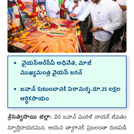
వైయ‌స్ఆర్‌సీపీ అధినేత‌, మాజీ
ముఖ్య‌మంత్రి వైయ‌స్ జ‌గ‌న్‌
జవాన్ కుటుంబానికి ప‌రామ‌ర్శ‌..రూ.25 ల‌క్ష‌ల
ఆర్థిక‌సాయం
శ్రీసత్యసాయి జిల్లా:
వీర జవాన్‌ మురళీ నాయక్ జీవితం
స్ఫూర్తిదాయ‌క‌మ‌ని, ఆయ‌న త్యాగానికి ప్ర‌జ‌లంతా రుణ‌ప‌డి