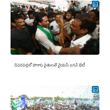
దేవరపల్లిలో పొగాకు రైతులతో వైయస్ జగన్ భేటీ