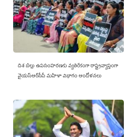
దిశ బిల్లు ఉపసంహరణకు వ్యతిరేకంగా రాష్ట్రవ్యాప్తంగా
వైయ‌స్ఆర్‌సీపీ మహిళా విభాగం ఆందోళనలు