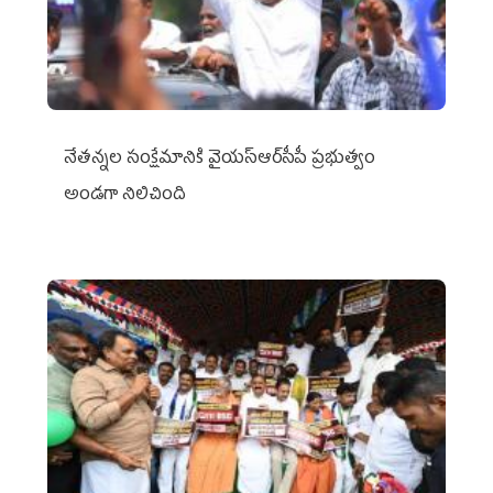
నేతన్నల సంక్షేమానికి వైయ‌స్ఆర్‌సీపీ ప్రభుత్వం
అండగా నిలిచింది