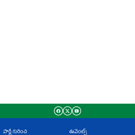
పార్టీ గురించి
ఈవెంట్స్