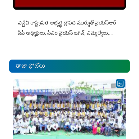
ఎన్డీఏ రాష్ట్ర‌ప‌తి అభ్య‌ర్థి ద్రౌప‌ది ముర్ముతో వైయ‌స్ఆర్
సీపీ అధ్య‌క్షులు, సీఎం వైయ‌స్ జ‌గ‌న్, ఎమ్మెల్యేలు,
ఎంపీల స‌మావేశం
తాజా ఫోటోలు