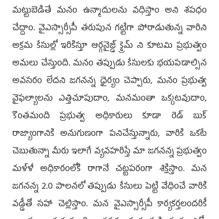
మట్టుబెడితే మనం ఉన్మాదులను వధిస్తాం అని శపధం
చేద్దాం. వైఎస్సార్సీపీ తరుపున గట్టిగా పోరాడుతున్న వారిని
అక్రమ కేసుల్లో ఇరికిస్తూ ఆర్గనైజ్డ్‌ క్రైమ్‌ ని కూటమి ప్రభుత్వం
అమలు చేస్తుంది. మనం తప్పుడు కేసులకు భయపడాల్సిన
అవసరం లేదని జగనన్న ధైర్యం చెప్పారు, మనం ప్రభుత్వ
వైఫల్యాలను ఎత్తిచూపుదాం, మనమంతా ఒక్కటవుదాం,
కొంతమంది ప్రభుత్వ అధికారులు కూడా రెడ్‌ బుక్‌
రాజ్యాంగానికి అనుగుణంగా పనిచేస్తున్నారు, వారికి ఒకటే
చెబుతున్నా మీరు ఇలాగే వ్యవహరిస్తే మా జగనన్న ప్రభుత్వం
మళ్ళీ అధికారంలోకి రాగానే చట్టపరంగా శిక్షిస్తాం. మన
జగనన్న 2.0 పాలనలో తప్పుడు కేసులు పెట్టి వేధించే వారికి
వడ్డీతో సహా చెల్లిస్తాం. మన వైఎస్సార్సీపీ కార్యకర్తలందరికీ