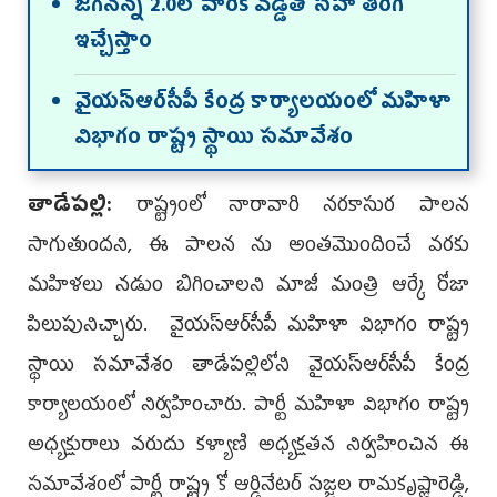
జగనన్న 2.0లో వారికి వడ్డీతో సహా తిరిగి
ఇచ్చేస్తాం
వైయ‌స్ఆర్‌సీపీ కేంద్ర కార్యాల‌యంలో మహిళా
విభాగం రాష్ట్ర స్థాయి సమావేశం
తాడేపల్లి:
రాష్ట్రంలో నారావారి నరకాసుర పాలన
సాగుతుంద‌ని, ఈ పాలన ను అంతమొందించే వరకు
మహిళలు న‌డుం బిగించాల‌ని మాజీ మంత్రి ఆర్కే రోజా
పిలుపునిచ్చారు. వైయ‌స్ఆర్‌సీపీ మహిళా విభాగం రాష్ట్ర
స్థాయి సమావేశం తాడేప‌ల్లిలోని వైయ‌స్ఆర్‌సీపీ కేంద్ర
కార్యాల‌యంలో నిర్వ‌హించారు. పార్టీ మహిళా విభాగం రాష్ట్ర‌
అధ్యక్షురాలు వరుదు కళ్యాణి అధ్యక్షతన నిర్వ‌హించిన ఈ
స‌మావేశంలో పార్టీ రాష్ట్ర కో ఆర్డినేటర్ సజ్జల రామకృష్ణారెడ్డి,