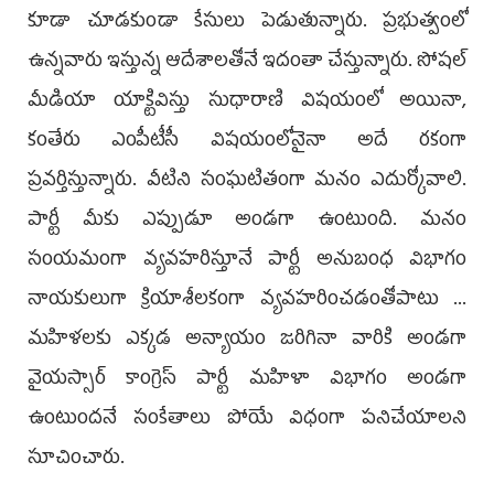
కూడా చూడకుండా కేసులు పెడుతున్నారు. ప్రభుత్వంలో
ఉన్నవారు ఇస్తున్న ఆదేశాలతోనే ఇదంతా చేస్తున్నారు. సోషల్
మీడియా యాక్టివిస్తు సుధారాణి విషయంలో అయినా,
కంతేరు ఎంపీటీసీ విషయంలోనైనా అదే రకంగా
ప్రవర్తిస్తున్నారు. వీటిని సంఘటితంగా మనం ఎదుర్కోవాలి.
పార్టీ మీకు ఎప్పుడూ అండగా ఉంటుంది. మనం
సంయమంగా వ్యవహరిస్తూనే పార్టీ అనుబంధ విభాగం
నాయకులుగా క్రియాశీలకంగా వ్యవహరించడంతోపాటు ...
మహిళలకు ఎక్కడ అన్యాయం జరిగినా వారికి అండగా
వైయస్సార్ కాంగ్రెస్ పార్టీ మహిళా విభాగం అండగా
ఉంటుందనే సంకేతాలు పోయే విధంగా పనిచేయాలని
సూచించారు.