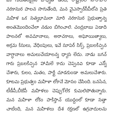
ఒక గురుతరమైన బాధ్యత ఉంది, రాష్ట్రంలో నారావారి
నరకాసుర పాలన సాగుతోంది, మన వైఎస్సార్‌సీపీలోని ప్రతి
మహిళ ఒక సత్యభామలా మారి నరకాసుర ప్రభుత్వాన్ని
అంతమొందించేలా నడుం బిగించాలి. చంద్రబాబు ఏడాది
పాలనలో అవమానాలు, అరాచకాలు, అఘాయిత్యాలు,
అక్రమ కేసులు, వేధింపులు, ఇవే సూపర్‌ సిక్స్‌, ప్రజలకిచ్చిన
వాగ్ధానాలు అమలుచేయాలన్న ధ్యాస లేదు. నాడు జగన్‌
గారు ప్రజలకిచ్చిన హామీలే కాదు చెప్పనివి కూడా ఎన్నో
చేశారు, కులం, మతం, పార్టీ చూడకుండా అమలుచేశారు.
కూటమి ప్రభుత్వం మహిళా లోకానే మోసం చేసింది. జనసేన,
టీడీపీ,బీజేపీ మహిళలు చెప్పుకోలేక కుమిలిపోతున్నారు.
మన మహిళా లోకం పాకిస్తాన్‌ యుద్దంలో కూడా సత్తా
చాటింది, మన మహిళలు దేశ రక్షణలో ఉగ్రవాదులను