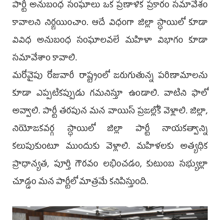
పార్టీ అనుబంధ సంఘాలు ఒక ప్రణాళిక ప్రకారం సమావేశం
కావాలని నిర్ణయించాం. ఆదే విధంగా జిల్లా స్ధాయిలో కూడా
వివిధ అనుబంధ సంఘాలవలే మహిళా విభాగం కూడా
సమావేశాం కావాలి.
మరోవైపు రోజువారీ రాష్ట్రంలో జరుగుతున్న పరిణామాలను
కూడా ఎప్పటికప్పుడు గమనిస్తూ ఉండాలి. వాటిని ఫాలో
అవ్వాలి. పార్టీ తరపున మన వాయిస్ ప్రజల్లోకి వెళ్లాలి. జిల్లా,
నియోజకవర్గ స్ధాయిలో జిల్లా పార్టీ నాయకత్వాన్ని
కలుపుకుంటూ ముందుకు వెళ్లాలి. మహిళలకు అత్యధిక
ప్రాధాన్యత, పూర్తి గౌరవం లభించడం, కుటుంబ సభ్యుల్లా
చూడ్డం మన పార్టీలో మాత్రమే కనిపిస్తుంది.