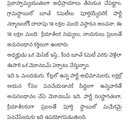
ప్రజాస్వామ్యయుతంగా అభిప్రాయాలు తీసుకుని చేపట్టాం.
గ్రామస్ధాయిలో బూత్ కమిటీలు పూర్తయ్యేసరికి పార్టీ
నిర్మాణంలోకి దాదాపు 18 లక్షల మంది వస్తారని అంచనా. ఈ
18 లక్షల మంది క్రియాశీలక సభ్యులు, నాయకులు ప్రజలతో
అనుసంధాన కర్తలుగా ఉంటారు.
అధ్యక్షుడు ఒక మెసేజ్ ఇస్తే.. కింద బూత్ కమిటీ వరకు వెళ్లేలా
ఈసారి ఒక మెకానిజమ్ ఏర్పాటు చేస్తున్నాం.
ఇది ఓ మందడుగు. కోట్లలో ఉన్న పార్టీ అభిమానులకు, లక్షల్లో
ఆయన కోసం పనిచేయడానికి సిద్ధంగా ఉన్నవారితో
అనుసంధానం చేసే మెకానిజమ్ ఇది. పార్టీ సంస్థాగతంగా,
క్రియాశీలకంగా ప్రజలతో పూర్తి స్ధాయిలో మమేకమై
పనిచేసేందుకు ఇది ఉపయోగపడుతుంది.