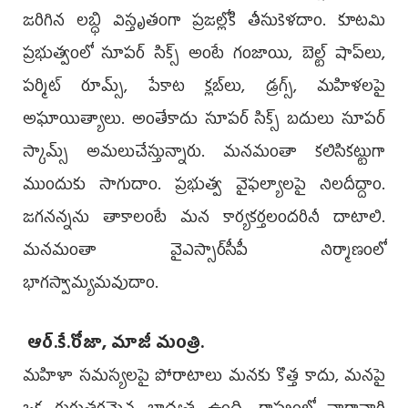
జరిగిన లబ్ధి విస్తృతంగా ప్రజల్లోకి తీసుకెళదాం. కూటమి
ప్రభుత్వంలో సూపర్‌ సిక్స్‌ అంటే గంజాయి, బెల్ట్‌ షాప్‌లు,
పర్మిట్‌ రూమ్స్‌, పేకాట క్లబ్‌లు, డ్రగ్స్‌, మహిళలపై
అఘాయిత్యాలు. అంతేకాదు సూపర్‌ సిక్స్‌ బదులు సూపర్‌
స్కామ్స్‌ అమలుచేస్తున్నారు. మనమంతా కలిసికట్టుగా
ముందుకు సాగుదాం. ప్రభుత్వ వైఫల్యాలపై నిలదీద్దాం.
జగనన్నను తాకాలంటే మన కార్యకర్తలందరినీ దాటాలి.
మనమంతా వైఎస్సార్‌సీపీ నిర్మాణంలో
భాగస్వామ్యమవుదాం.
ఆర్‌.కే.రోజా, మాజీ మంత్రి.
మహిళా సమస్యలపై పోరాటాలు మనకు కొత్త కాదు, మనపై