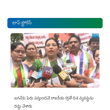
టాప్ స్టోరీస్
జగన్‌కు పేరు వస్తుందనే రాజకీయ కక్షతో దిశ వ్య‌వ‌స్థ‌ను
రద్దు చేశారు