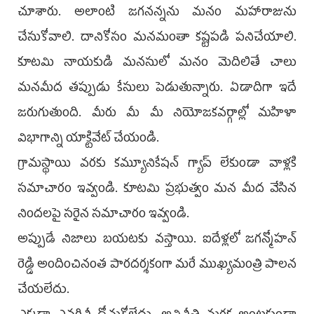
చూశారు. అలాంటి జగనన్నను మనం మహారాజును
చేసుకోవాలి. దానికోసం మనమంతా కష్టపడి పనిచేయాలి.
కూటమి నాయకుడి మనసులో మనం మెదిలితే చాలు
మనమీద తప్పుడు కేసులు పెడుతున్నారు. ఏడాదిగా ఇదే
జరుగుతుంది. మీరు మీ మీ నియోజకవర్గాల్లో మహిళా
విభాగాన్ని యాక్టివేట్ చేయండి.
గ్రామస్థాయి వరకు కమ్యూనికేషన్ గ్యాప్ లేకుండా వాళ్లకి
సమాచారం ఇవ్వండి. కూటమి ప్రభుత్వం మన మీద వేసిన
నిందలపై సరైన సమాచారం ఇవ్వండి.
అప్పుడే నిజాలు బయటకు వస్తాయి. ఐదేళ్లలో జగన్మోహన్
రెడ్డి అందించినంత పారదర్శకంగా మరే ముఖ్యమంత్రి పాలన
చేయలేదు.