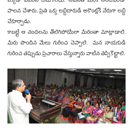
ఎక్కడా ఎవరినీ దోచుకోలేదు. అవినీతి మరక అంటకుండా
పాలన చేశారు. ప్రతి ఒక్క లబ్దిదారుడి అకౌంట్లోకే నేరుగా లబ్ది
చేకూర్చాడు.
కాబట్టి ఆ నిందలను తొలిగిపోయేలా మీరంతా మాట్లాడాలి.
మీరు పొందిన మేలు గురించి చెప్పాలి. మన నాయకుడి
గురించి తప్పుడు ప్రచారాలు చేస్తున్నారు వాటిని తిప్పికొట్టాలి.