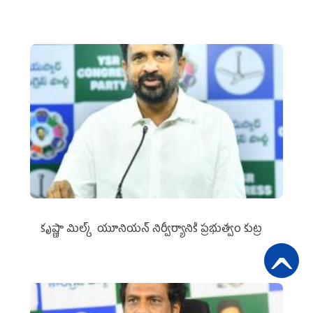
కృష్ణా మిల్క్‌ యూనియన్‌ నిర్వీర్యానికి ప్రభుత్వం కుట్ర