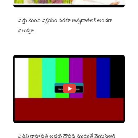
విత్తు నుంచి విక్రయం వరకూ అన్నదాతలకి అండగా
నిలుస్తూ..
ఎన్డీఏ రాష్ట్ర‌ప‌తి అభ్య‌ర్థి ద్రౌప‌ది ముర్ముతో వైయ‌స్ఆర్