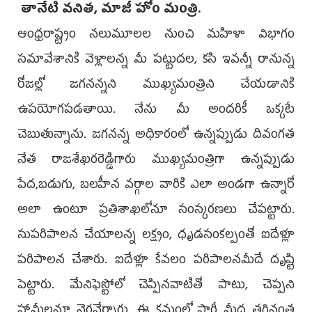
తానేటి వనిత, మాజీ హోం మంత్రి.
ఆంధ్రరాష్ట్రం నలుమూలల నుంచి మహిళా విభాగం
సమావేశానికి వెళ్లాలన్న మీ పట్టుదల, కసి ఇవన్నీ రానున్న
రోజల్లో జగనన్నని ముఖ్యమంత్రిని చేయడానికి
ఉపయోగపడతాయి. నేను మీ అందరికీ ఒక్కటే
చెబుతున్నాను. జగనన్న అధికారంలో ఉన్నప్పుడు దివంగత
నేత రాజశేఖరరెడ్డిగారు ముఖ్యమంత్రిగా ఉన్నప్పుడు
పేద,బడుగు, బలహీన వర్గాల వారికి ఎలా అండగా ఉన్నారో
అలా ఉంటూ ప్రతిశాఖలోనూ సంస్కరణలు చేపట్టారు.
సుపరిపాలన చేయాలన్న లక్ష్యం, ధృడసంకల్పంతో ఐదేళ్లూ
పరిపాలన చేశారు. ఐదేళ్లూ కేవలం పరిపాలనమీదే దృష్టి
పెట్టారు. మేనిఫెస్టోలో చెప్పినవాటితో పాటు, చెప్పని
హామీలనూ నెరవేర్చారు. ఈ క్రమంలో పార్టీ మీద తగినంత