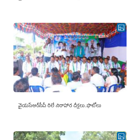
వైయ‌స్ఆర్‌సీపీ రిలే నిరాహార దీక్షలు..ఫొటోలు