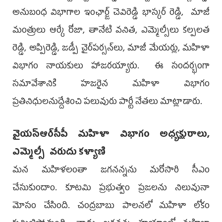
అనుబంధ విభాగాల ఇంఛార్జ్‌ చెవిరెడ్డి భాస్కర్ రెడ్డి, మాజీ
మంత్రులు ఆర్కే రోజా, తానేటి వనిత, ఎమ్మెల్సీలు కల్పలత
రెడ్డి, అప్పిరెడ్డి, జడ్పీ చైర్‌పర్సన్‌లు, మాజీ మేయర్లు, మహిళా
విభాగం నాయకులు హాజరయ్యారు. ఈ సందర్భంగా
సమావేశానికి హజరైన మహిళా విభాగం
ప్రతినిధులనుద్దేశించి ప‌లువురు పార్టీ నేత‌లు మాట్లాడారు.
వైయ‌స్ఆర్‌సీపీ మహిళా విభాగం అధ్యక్షురాలు,
ఎమ్మెల్సీ వరుదు కళ్యాణి
మన మహిళలంతా జగనన్నను మరోసారి సీఎం
చేసుకుందాం. కూటమి ప్రభుత్వం ప్రజలను నిలువునా
మోసం చేసింది. చంద్రబాబు పాలనలో మహిళా లోకం