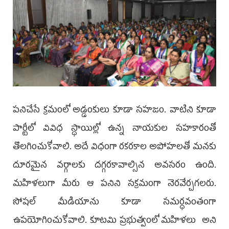
పనిచేసే క్రమంలో అడ్డంకులు కూడా సహజం. వాటిని కూడా
పార్టీలో వివిధ స్ధాయిల్లో ఉన్న నాయకుల సహకారంతో
తొలగించుకోవాలి. అదే విధంగా రకరకాల అపోహలతో మనకు
దూరమైన వర్గాలకు దగ్గరకావాల్సిన అవసరం ఉంది.
మహిళలుగా మీరు ఆ పనిని సక్రమంగా నెరవేర్చగలరు.
సోషల్ మీడియాను కూడా సమర్ధవంతంగా
ఉపయోగించుకోవాలి. కూటమి ప్రభుత్వంలో మహిళలు అని