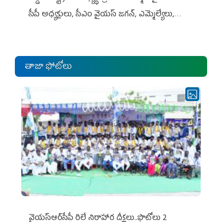
సీపీ అధ్య‌క్షులు, సీఎం వైయ‌స్ జ‌గ‌న్, ఎమ్మెల్యేలు,
ఎంపీల స‌మావేశం
తాజా ఫోటోలు
వైయ‌స్ఆర్‌సీపీ రిలే నిరాహార దీక్షలు..ఫొటోలు 2