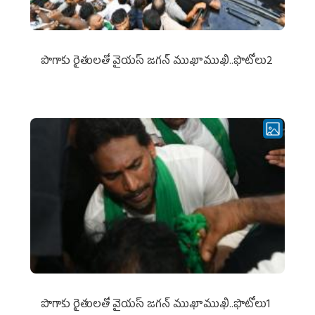
పొగాకు రైతుల‌తో వైయ‌స్ జ‌గ‌న్ ముఖాముఖి..ఫొటోలు2
పొగాకు రైతుల‌తో వైయ‌స్ జ‌గ‌న్ ముఖాముఖి..ఫొటోలు1