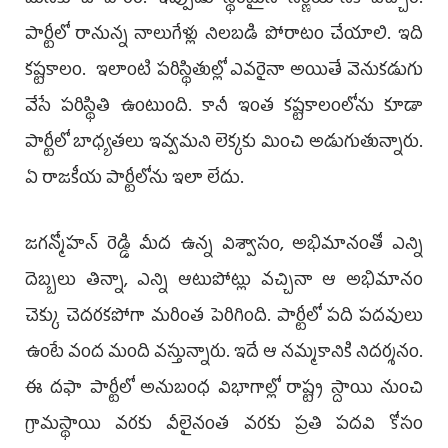
మనకు ఓ పాఠం. ఇప్పుడు స్థిరమైన నిర్ణయానికి వచ్చాం.
పార్టీలో రానున్న నాలుగేళ్లు నిలబడి పోరాటం చేయాలి. ఇది
కష్టకాలం. ఇలాంటి పరిస్థితుల్లో ఎవరైనా అయితే వెనుకడుగు
వేసే పరిస్థితి ఉంటుంది. కానీ ఇంత కష్టకాలంలోను కూడా
పార్టీలో బాధ్యతలు ఇవ్వమని లెక్కకు మించి అడుగుతున్నారు.
ఏ రాజకీయ పార్టీలోను ఇలా లేదు.
జగన్మోహన్ రెడ్డి మీద ఉన్న విశ్వాసం, అభిమానంతో ఎన్ని
దెబ్బలు తిన్నా, ఎన్ని ఆటుపోట్లు వచ్చినా ఆ అభిమానం
చెక్కు చెదరకపోగా మరింత పెరిగింది. పార్టీలో పది పదవులు
ఉంటే వంద మంది వస్తున్నారు. ఇదే ఆ నమ్మకానికి నిదర్శనం.
ఈ దఫా పార్టీలో అనుబంధ విభాగాల్లో రాష్ట్ర స్దాయి నుంచి
గ్రామస్థాయి వరకు వీలైనంత వరకు ప్రతి పదవి కోసం