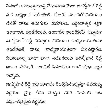
దేశంలో ఏ ముఖ్యమంత్రి చేయనంత మేలు జగన్మోహన్ రెడ్డి
మన రాష్ట్రంలో మహిళలకు చేశారు. పాలనలో మహిళలు
తనతో పాటు అడుగులు వేయాలని.. నిర్ణయాత్మక శక్తిగా
ఉండాలని, ఉండగలరని, ఉంటారని అందరికంటే ఎక్కువగా
జగన్మోహన్ రెడ్డి నమ్మారు. మహిళలు బాధ్యతాయుతంగా
ఉండడంతో పాటు, బాధ్యతాయుతంగా పనిచేస్తారని,
కుటుంబాన్ని కూడా బాగా నడపగలరని జగన్మోహన్ రెడ్డి
బలంగా నమ్మారు. అందుకే మహిళలకు అంత ప్రాధాన్యాత
ఇచ్చారు.
జగన్మోహన్ రెడ్డి గారు 50శాతం రిజర్వేషన్ కల్పిస్తూ తీసుకున్న
నిర్ణయం వైపు దేశం మొత్తం తిరిగి చూసింది. ఇది
విప్లవాత్మకమైన నిర్ణయం.