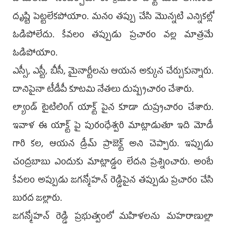
దృష్టి పెట్టలేకపోయాం. మనం తప్పు చేసి మొన్నటి ఎన్నికల్లో
ఓడిపోలేదు. కేవలం తప్పుడు ప్రచారం వల్ల మాత్రమే
ఓడిపోయాం.
ఎస్సీ, ఎస్టీ, బీసీ, మైనార్టీలను ఆయన అక్కున చేర్చుకున్నారు.
దానిపైనా టీడీపీ కూటమి నేతలు దుష్ప్రచారం చేశారు.
ల్యాండ్ టైటిలింగ్ యాక్ట్ పైన కూడా దుష్ర్పచారం చేశారు.
ఇవాళ ఈ యాక్ట్ పై పురంధేశ్వరి మాట్లాడుతూ ఇది మోడీ
గారి కల, ఆయన డ్రీమ్ ప్రాజెక్ట్ అని చెప్పారు. ఇప్పుడు
చంద్రబాబు ఎందుకు మాట్లాడ్డం లేదని ప్రశ్నించారు. అంటే
కేవలం అప్పుడు జగన్మోహన్ రెడ్డిపైన తప్పుడు ప్రచారం చేసి
బురద జల్లారు.
జగన్మోహన్ రెడ్డి ప్రభుత్వంలో మహిళలను మహరాణుల్లా