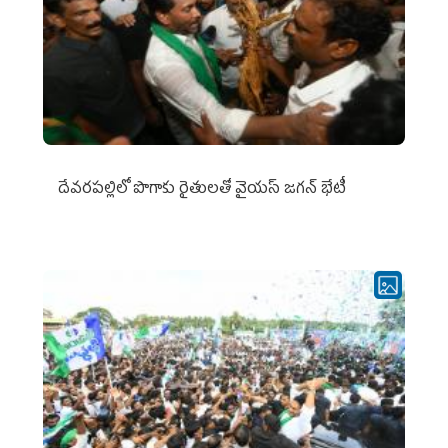
దేవరపల్లిలో పొగాకు రైతులతో వైయస్ జగన్ భేటీ