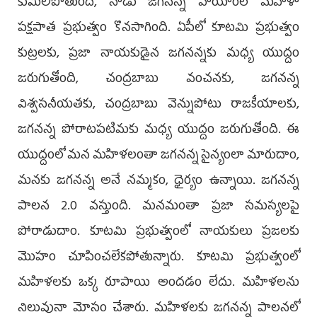
కుమిలిపోతుంది, నాడు జగనన్న హయాంలో మహిళా
పక్షపాత ప్రభుత్వం కొనసాగింది. ఏపీలో కూటమి ప్రభుత్వం
కుట్రలకు, ప్రజా నాయకుడైన జగనన్నకు మధ్య యుద్దం
జరుగుతోంది, చంద్రబాబు వంచనకు, జగనన్న
విశ్వసనీయతకు, చంద్రబాబు వెన్నుపోటు రాజకీయాలకు,
జగనన్న పోరాటపటిమకు మధ్య యుద్దం జరుగుతోంది. ఈ
యుద్దంలో మన మహిళలంతా జగనన్న సైన్యంలా మారుదాం,
మనకు జగనన్న అనే నమ్మకం, ధైర్యం ఉన్నాయి. జగనన్న
పాలన 2.0 వస్తుంది. మనమంతా ప్రజా సమస్యలపై
పోరాడుదాం. కూటమి ప్రభుత్వంలో నాయకులు ప్రజలకు
మొహం చూపించలేకపోతున్నారు. కూటమి ప్రభుత్వంలో
మహిళలకు ఒక్క రూపాయి అందడం లేదు. మహిళలను
నిలువునా మోసం చేశారు. మహిళలకు జగనన్న పాలనలో