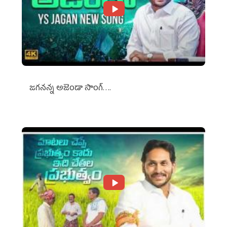
జగనన్న అజెండా సాంగ్….