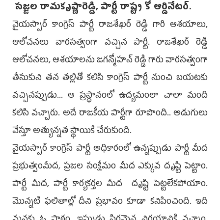
సజ్జల రామకృష్ణారెడ్డి, పార్టీ రాష్ట్ర కో ఆర్డినేటర్.
వైయస్సార్ కాంగ్రెస్ పార్టీ రాజశేఖర్ రెడ్డి గారి ఆశయాలు,
ఆలోచనలు వారసత్వంగా వచ్చిన పార్టీ. రాజశేఖర్ రెడ్డి
ఆలోచనలు, ఆశయాలను జగన్మోహన్ రెడ్డి గారు వారసత్వంగా
తీసుకుని తన తల్లితో కలిసి కాంగ్రెస్ పార్టీ నుంచి బయటకు
వచ్చినప్పుడు... ఆ ప్రస్ధానంలో ఉద్యమంలా చాలా మంది
కలిసి వచ్చారు. అదే రాజకీయ పార్టీగా రూపొంది.. అడుగులు
వేస్తూ అత్యున్నత స్థాయికి చేరుకుంది.
వైయస్సార్ కాంగ్రెస్ పార్టీ అధికారంలో ఉన్నప్పుడు పార్టీ మీద
ప్రభుత్వంమీద, ప్రజల సంక్షేమం మీద ఎక్కువ దృష్టి పెట్టాం.
పార్టీ మీద, పార్టీ కార్యకర్తల మీద దృష్టి పెట్టలేకపోయాం.
మొన్నటి ఫలితాల్లో దీని ప్రభావం కూడా కనిపించింది. ఇది