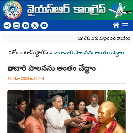
Skip to main content
????
జగన్‌కు పేరు వస్తుందనే రాజకీయ కక్షతో దిశ వ
You are here
హోం
»
టాప్ స్టోరీస్
» నారావారి పాల‌న‌ను అంతం చేద్దాం
నారావారి పాల‌న‌ను అంతం చేద్దాం
13 May 2025 6:32 PM