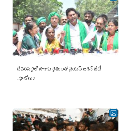
దేవరపల్లిలో పొగాకు రైతులతో వైయస్ జగన్ భేటీ
..ఫొటోలు2