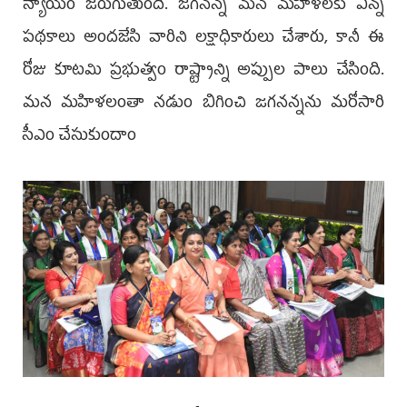
న్యాయం జరుగుతుంది. జగనన్న మన మహిళలకు ఎన్నో
పథకాలు అందజేసి వారిని లక్షాధికారులు చేశారు, కానీ ఈ
రోజు కూటమి ప్రభుత్వం రాష్ట్రాన్ని అప్పుల పాలు చేసింది.
మన మహిళలంతా నడుం బిగించి జగనన్నను మరోసారి
సీఎం చేసుకుందాం