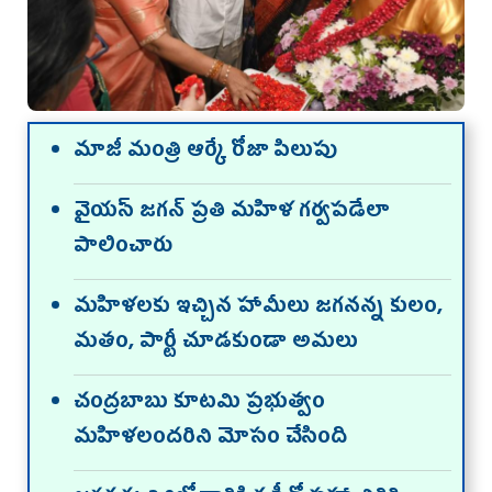
మాజీ మంత్రి ఆర్కే రోజా పిలుపు
వైయ‌స్‌ జగన్‌ ప్రతి మహిళ గర్వపడేలా
పాలించారు
మహిళలకు ఇచ్చిన హామీలు జగనన్న కులం,
మతం, పార్టీ చూడకుండా అమలు
చంద్రబాబు కూటమి ప్రభుత్వం
మహిళలంద‌రిని మోసం చేసింది