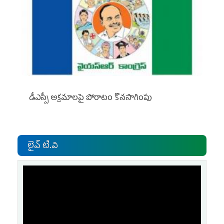
డీఎస్సీ అక్రమాలపై పోరాటం కొనసాగింపు
లైవ్ టి.వి