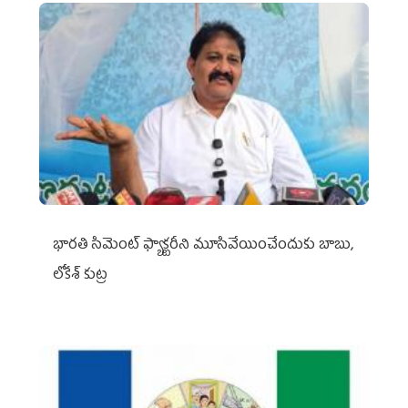
భారతి సిమెంట్ ఫ్యాక్టరీని మూసివేయించేందుకు బాబు,
లోకేశ్ కుట్ర