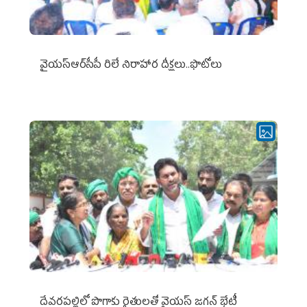
వైయ‌స్ఆర్‌సీపీ రిలే నిరాహార దీక్షలు..ఫొటోలు
దేవరపల్లిలో పొగాకు రైతులతో వైయస్ జగన్ భేటీ