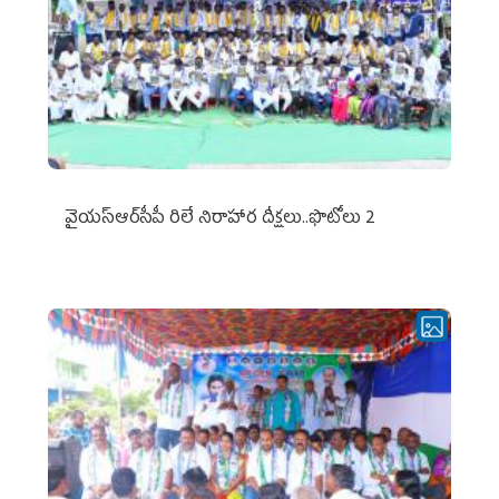
వైయ‌స్ఆర్‌సీపీ రిలే నిరాహార దీక్షలు..ఫొటోలు 2