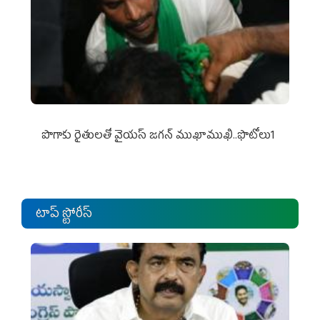
పొగాకు రైతుల‌తో వైయ‌స్ జ‌గ‌న్ ముఖాముఖి..ఫొటోలు1
టాప్ స్టోరీస్