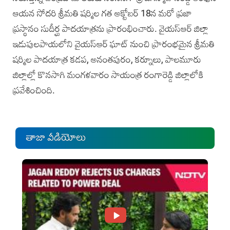
ఆయన సోదరి శ్రీమతి షర్మిల గత అక్టోబర్‌ 18న మరో ప్రజా
ప్రస్థానం సుదీర్ఘ పాదయాత్రను ప్రారంభించారు. వైయస్‌ఆర్‌ జిల్లా
ఇడుపులపాయలోని వైయస్‌ఆర్‌ ఘాట్‌ నుంచి ప్రారంభమైన శ్రీమతి
షర్మిల పాదయాత్ర కడప, అనంతపురం, కర్నూలు, పాలమూరు
జిల్లాల్లో కొనసాగి మంగళవారం సాయంత్ర రంగారెడ్డి జిల్లాలోకి
ప్రవేశించింది.
తాజా వీడియోలు