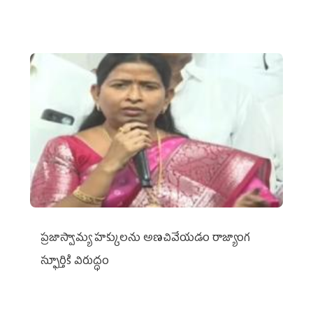
ప్రజాస్వామ్య హక్కులను అణచివేయడం రాజ్యాంగ
స్ఫూర్తికి విరుద్ధం