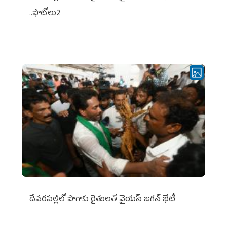
..ఫొటోలు2
దేవరపల్లిలో పొగాకు రైతులతో వైయస్ జగన్ భేటీ