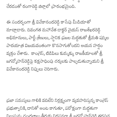
చేరడంతో రంగారెడ్డి జిల్లాలో ప్రారంభమైంది.
ఈ సందర్భంగా శ్రీ వివేకానందరెడ్డి కాసేపు మీడియాతో
మాట్లాడారు. దివంగత మహానేత డాక్టర్‌ వైయస్‌ రాజశేఖరరెడ్డి
అభిమానులు, పార్టీ శ్రేణులు, స్థానిక ప్రజల మద్దతుతో శ్రీమతి షర్మిల
పాదయాత్ర విజయవంతంగా కొనసాగుతోందని ఆయన హర్షం
వ్యక్తం చేశారు. కాంగ్రెస్, ‌టిడిపిలు కుమ్మక్కు రాజకీయాలతో శ్రీ
జగన్మోహన్‌రెడ్డిపై కక్షసాధింపు చర్యలకు పాల్పడుతున్నాయని శ్రీ
వివేకానందరెడ్డి నిప్పులు చెరిగారు.
ప్రజా సమస్యలు గాలికి వదిలేని నిర్లక్ష్యంగా వ్యవహరిస్తున్న కాంగ్రెస్‌
ప్రభుత్వానికి, దానితో అంట కాగుతూ, పరోక్షంగా మద్దతుగా
నిలుస్తున్న చంద్రబాబు తీరుకు నిరసనగా శ్రీ జగన్మోహన్‌రెడ్డి తరఫున