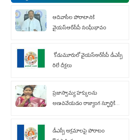
ఆదివాసీల పోరాటానికి
వైయ‌స్ఆర్‌సీపీ సంఘీభావం
కోడుమూరులో వైయ‌స్ఆర్‌సీపీ డీఎస్సీ
రిలే దీక్షలు
ప్రజాస్వామ్య హక్కులను
అణచివేయడం రాజ్యాంగ స్ఫూర్తికి
విరుద్ధం
డీఎస్సీ అక్రమాలపై పోరాటం