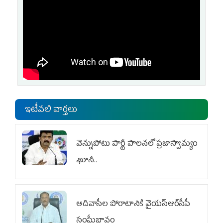
ఇటీవలి వార్తలు
వెన్నుపోటు పార్టీ పాలనలో ప్రజాస్వామ్యం
ఖూనీ..
ఆదివాసీల పోరాటానికి వైయ‌స్ఆర్‌సీపీ
సంఘీభావం