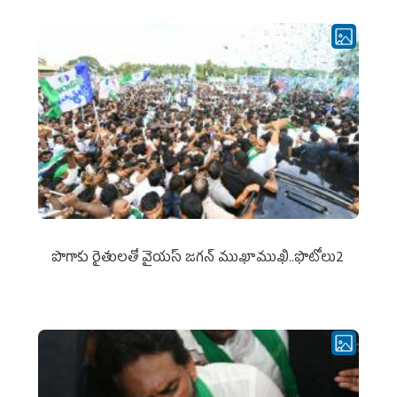
పొగాకు రైతుల‌తో వైయ‌స్ జ‌గ‌న్ ముఖాముఖి..ఫొటోలు2