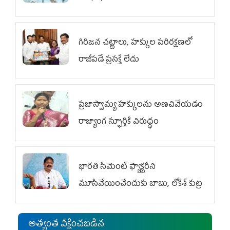
గిరిజన చట్టాలు, హక్కుల పరిరక్షణలో
రాజీపడే ప్రసక్తే లేదు
ప్రజాస్వామ్య హక్కులను అణచివేయడం
రాజ్యాంగ స్ఫూర్తికి విరుద్ధం
భారతి సిమెంట్ ఫ్యాక్టరీని
మూసివేయించేందుకు బాబు, లోకేశ్ కుట్ర
అత్యంత వీక్షించబడిన