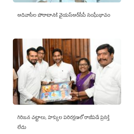
ఆదివాసీల పోరాటానికి వైయ‌స్ఆర్‌సీపీ సంఘీభావం
గిరిజన చట్టాలు, హక్కుల పరిరక్షణలో రాజీపడే ప్రసక్తే
లేదు