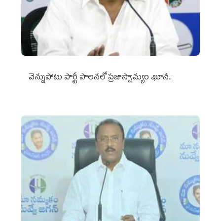
వెన్నుపోటు పార్టీ పాలనలో ప్రజాస్వామ్యం ఖూనీ..