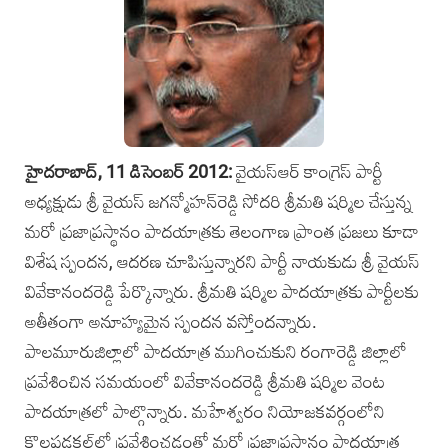
హైదరాబాద్‌, 11 డిసెంబర్‌ 2012:
వైయస్‌ఆర్‌ కాంగ్రెస్ పార్టీ‌
అధ్యక్షుడు శ్రీ వైయస్‌ జగన్మోహన్‌రెడ్డి సోదరి శ్రీమతి షర్మిల చేస్తున్న
మరో ప్రజాప్రస్థానం పాదయాత్రకు తెలంగాణ ప్రాంత ప్రజలు కూడా
విశేష స్పందన, ఆదరణ చూపిస్తున్నారని పార్టీ నాయకుడు శ్రీ వైయస్‌
వివేకానందరెడ్డి పేర్కొన్నారు. శ్రీమతి షర్మిల పాదయాత్రకు పార్టీలకు
అతీతంగా అనూహ్యమైన స్పందన వస్తోందన్నారు.
పాలమూరుజిల్లాలో పాదయాత్ర ముగించుకుని రంగారెడ్డి జిల్లాలో
ప్రవేశించిన సమయంలో వివేకానందరెడ్డి శ్రీమతి షర్మిల వెంట
పాదయాత్రలో పాల్గొన్నారు. మహేశ్వరం నియోజకవర్గంలోని
కొలపడకల్‌లో ప్రవేశించడంతో మరో ప్రజాప్రస్థానం పాదయాత్ర