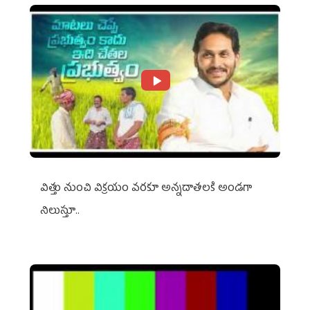
విత్తు నుంచి విక్రయం వరకూ అన్నదాతలకి అండగా
నిలుస్తూ..