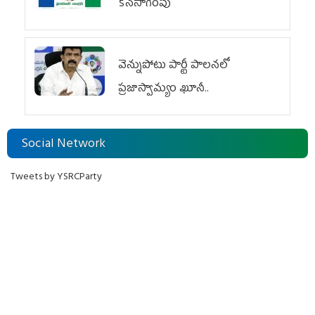
కొనసాగింపు
వెన్నుపోటు పార్టీ పాలనలో
ప్రజాస్వామ్యం ఖూనీ..
Social Network
Tweets by YSRCParty