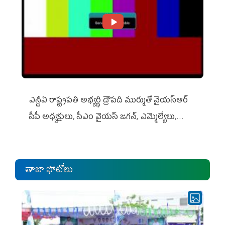
ఎన్డీఏ రాష్ట్ర‌ప‌తి అభ్య‌ర్థి ద్రౌప‌ది ముర్ముతో వైయ‌స్ఆర్
సీపీ అధ్య‌క్షులు, సీఎం వైయ‌స్ జ‌గ‌న్, ఎమ్మెల్యేలు,
ఎంపీల స‌మావేశం
తాజా ఫోటోలు