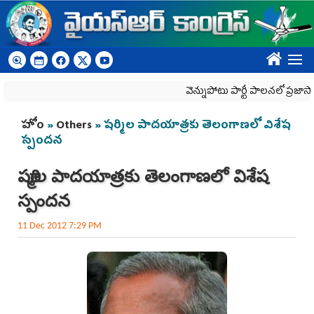
Skip to main content
????
వెన్నుపోటు పార్టీ పాలనలో ప్రజాస్వామ్య
You are here
హోం
»
Others
» షర్మిల పాదయాత్రకు తెలంగాణలో విశేష
స్పందన
షర్మిల పాదయాత్రకు తెలంగాణలో విశేష
స్పందన
11 Dec 2012 7:29 PM