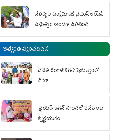
ఆందోళనలు
నేతన్నల సంక్షేమానికి వైయ‌స్ఆర్‌సీపీ
ప్రభుత్వం అండగా నిలిచింది
అత్యంత వీక్షించబడిన
చేనేత రంగానికి గత ప్రభుత్వంలో
ధీమా
వైయ‌స్ జగన్ పాలనలో చేనేతలకు
స్వర్ణయుగం