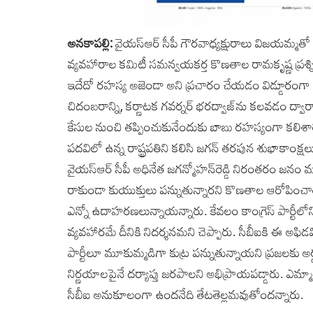
అనకాపల్లి:
వైయస్ఆర్‌ సీపీ గౌరవాధ్యక్షురాలు విజయమ్మతో ప
వ్యవహారాల కమిటీ సమన్వయకర్త కొణతాల రామకృష్ణ ప్రశ్న
ఇదేదో రహస్య అజెండా అని ప్రచారం చేయడం విడ్డూరంగా ఉ
చిదంబరాన్ని, కర్ణాటక గవర్నర్ భరద్వాజ్‌ను కలవడం ద్
కేసుల నుంచి తప్పించుకునేందుకు బాబు రహస్యంగా కలిశారో 
పదవిలో ఉన్న రాష్ట్రపతిని కలిసి జగన్ తరపున శుభాకాంక్ష
వైయస్ఆర్‌ సీపీ అధినేత జగన్మోహన్‌రెడ్డి నిరంతరం జనం మధ
రాకుండా కుయుక్తులు పన్నుతున్నారని కొణతాల ఆరోపించారు. క
ఎన్నో ఉదాహరణలున్నాయన్నారు. కేవలం కాంగ్రెస్ పార్టీలోన
వ్యవహారమే దీనికి నిదర్శనమని చెప్పారు. సీబీఐకి ఈ అఫిడవిట
పార్టీలూ మూకుమ్మడిగా కుట్ర పన్నుతున్నాయని ప్రజలకు అర్
నిర్ణయాలపైనే దర్యాప్తు జరపాలని అభిప్రాయపడ్డారు. ఎమ్మా
సీబీఐ అనుకూలంగా ఉందనేది తేటతెల్లమవుతోందన్నారు.