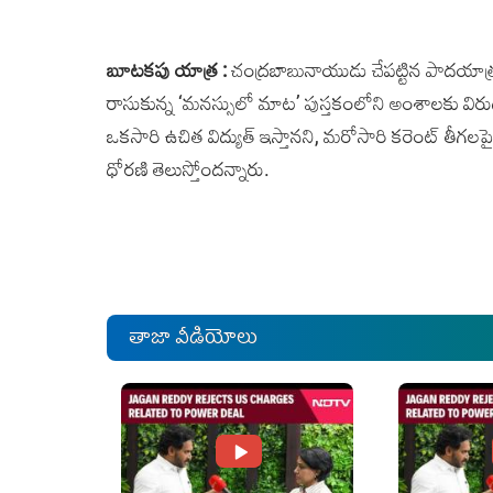
బూటకపు యాత్ర :
చంద్రబాబునాయుడు చేపట్టిన పాదయాత
రాసుకున్న ‘మనస్సులో మాట’ పుస్తకంలోని అంశాలకు విరుద్
ఒకసారి ఉచిత విద్యుత్ ఇస్తానని, మరోసారి కరెంట్ తీగలపై
ధోరణి తెలుస్తోందన్నారు.
తాజా వీడియోలు