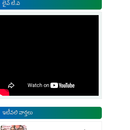
లైవ్ టి.వి
ఇటీవలి వార్తలు