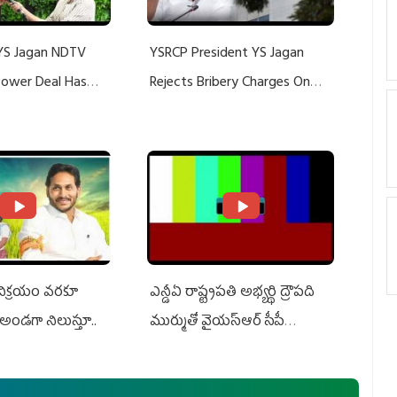
YS Jagan NDTV
YSRCP President YS Jagan
 Power Deal Has
Rejects Bribery Charges On
Do With Adani: YS
Adani, Threatens Defamation
ts US Charges
Suit Against Media Groups
 విక్రయం వరకూ
ఎన్డీఏ రాష్ట్ర‌ప‌తి అభ్య‌ర్థి ద్రౌప‌ది
అండగా నిలుస్తూ..
ముర్ముతో వైయ‌స్ఆర్ సీపీ
అధ్య‌క్షులు, సీఎం వైయ‌స్ జ‌గ‌న్,
ఎమ్మెల్యేలు, ఎంపీల స‌మావేశం