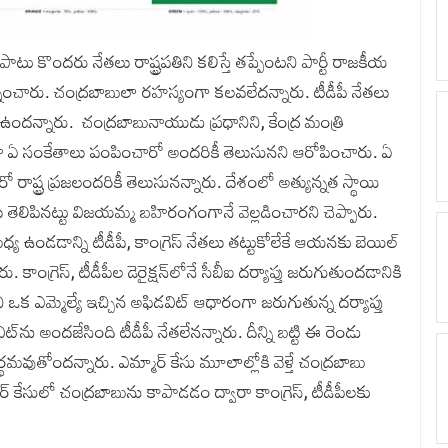
ాటు కొందరు నేతలు రాష్ట్రపతిని కలిస్తే తప్పేంటని పార్టీ రాజకీయ
ించారు. చంద్రబాబులా రహస్యంగా కలవలేదన్నారు. టీడీపీ నేతలు
ందన్నారు. చంద్రబాబునాయుడు ప్రధానిని, కేంద్ర మంత్రి
వారా ఏ సంకేతాలు పంపించారో అందరికీ తెలుసునని ఆరోపించారు. ఏ
రాష్ట్ర ప్రజలందరికీ తెలుసునన్నారు. దేశంలో అత్యున్నత స్థాయి
లు తెలిపినట్టు విజయమ్మ బహిరంగంగానే వెల్లడించారని చెప్పారు.
్య ఉండడాన్ని టీడీపీ, కాంగ్రెస్ నేతలు తట్టుకోలేకే ఆయనకు బెయిల్
ాంగ్రెస్, టీడీపీల డెరైక్షన్‌లోనే సీబీఐ దర్యాప్తు జరుగుతుందడానికి
ి ఒక ఎమ్మెల్యే ఇచ్చిన అఫిడవిట్ ఆధారంగా జరుగుతున్న దర్యాప్తు
్‌ను అందజేసింది టీడీపీ నేతలేనన్నారు. దీన్ని బట్టి ఈ రెండు
థమవుతోందన్నారు. ఎమ్మార్ కేసు మూలాల్లోకి వెళ్తే చంద్రబాబు
ర్ కేసులో చంద్రబాబును కాపాడడం ద్వారా కాంగ్రెస్, టీడీపీలకు