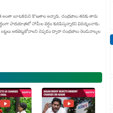
్ర అంతా బూటకమని కొణతాల అన్నారు. చంద్రబాబు తనకు తాను
ధంగా పాదయాత్రలో హామీల వర్షం కురిపిస్తున్నారని విమర్శించారు.
 బట్టలు ఆరబెట్టుకోవాలని చెప్పడం ద్వారా చంద్రబాబు రెండునాల్కల