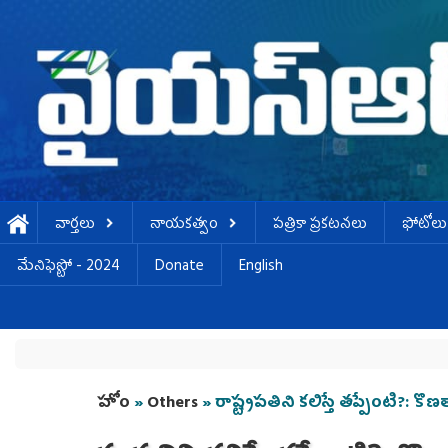
Skip to main content
వార్తలు
నాయకత్వం
పత్రికా ప్రకటనలు
ఫోటోలు
మేనిఫెస్టో - 2024
Donate
English
You are here
హోం
»
Others
» రాష్ట్రపతిని కలిస్తే తప్పేంటి?: కొ