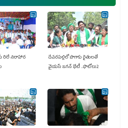
పీ రిలే నిరాహార
దేవరపల్లిలో పొగాకు రైతులతో
లు
వైయస్ జగన్ భేటీ ..ఫొటోలు2