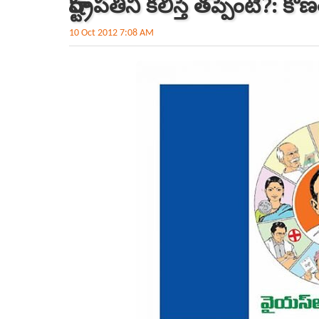
రాష్ట్రపతిని కలిస్తే తప్పేంటి?: క
10 Oct 2012 7:08 AM