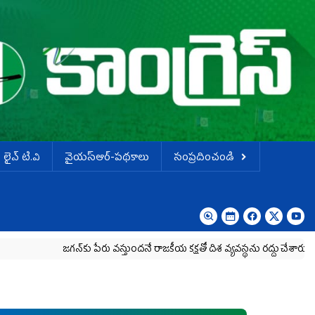
లైవ్ టి.వి
వైయస్ఆర్-పథకాలు
సంప్రదించండి
జగన్‌కు పేరు వస్తుందనే రాజకీయ కక్షతో దిశ వ్య‌వ‌స్థ‌ను రద్దు చేశారు
కృష్ణా మి