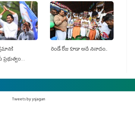
ేమానికి
రెండో రోజు కూడా అదే నినాదం..
ీ ప్రభుత్వం
ింది
Tweets by ysjagan