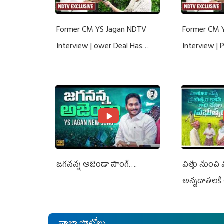
Former CM YS Jagan NDTV
Former CM 
Interview | ower Deal Has
Interview |
Nothing To Do With Adani: YS
Nothing To 
Jagan Rejects US Charges
Jagan Rejec
జగనన్న అజెండా సాంగ్….
విత్తు నుంచి
అన్నదాతలకి 