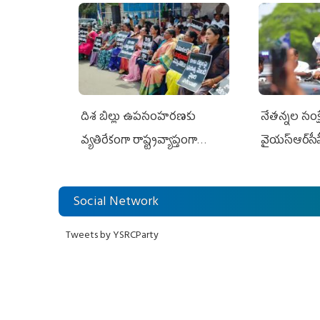
దిశ బిల్లు ఉపసంహరణకు
నేతన్నల సంక్ష
వ్యతిరేకంగా రాష్ట్రవ్యాప్తంగా
వైయ‌స్ఆర్‌సీప
వైయ‌స్ఆర్‌సీపీ మహిళా విభాగం
అండగా నిలిచ
ఆందోళనలు
Social Network
Tweets by YSRCParty