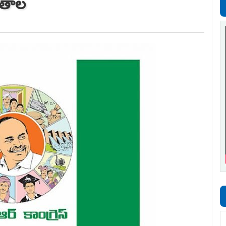
ొణతాల