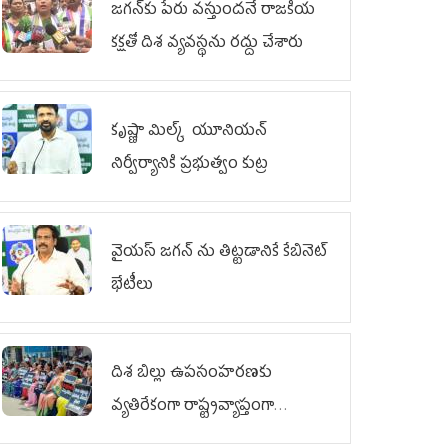
జగన్‌కు పేరు వస్తుందనే రాజకీయ
కక్షతో దిశ వ్య‌వ‌స్థ‌ను రద్దు చేశారు
కృష్ణా మిల్క్‌ యూనియన్‌
నిర్వీర్యానికి ప్రభుత్వం కుట్ర
వైయ‌స్ జగన్‌ ను తిట్టడానికే కేబినెట్‌
భేటీలు
దిశ బిల్లు ఉపసంహరణకు
వ్యతిరేకంగా రాష్ట్రవ్యాప్తంగా
వైయ‌స్ఆర్‌సీపీ మహిళా విభాగం