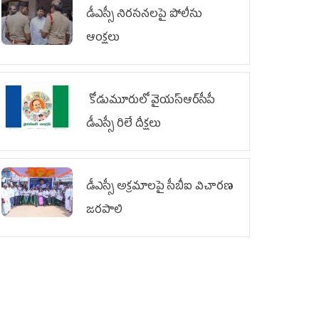
డీఎస్సీ నిరసనలపై పోలీసు
ఆంక్షలు
కోడుమూరులో వైయ‌స్ఆర్‌సీపీ
డీఎస్సీ రిలే దీక్షలు
డీఎస్సీ అక్రమాలపై సీబీఐ విచారణ
జరపాలి