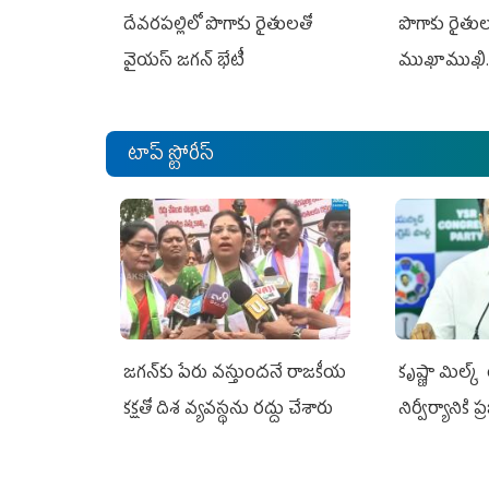
దేవరపల్లిలో పొగాకు రైతులతో
పొగాకు రైతుల‌
వైయస్ జగన్ భేటీ
ముఖాముఖి.
టాప్ స్టోరీస్
జగన్‌కు పేరు వస్తుందనే రాజకీయ
కృష్ణా మిల్క
కక్షతో దిశ వ్య‌వ‌స్థ‌ను రద్దు చేశారు
నిర్వీర్యానికి 