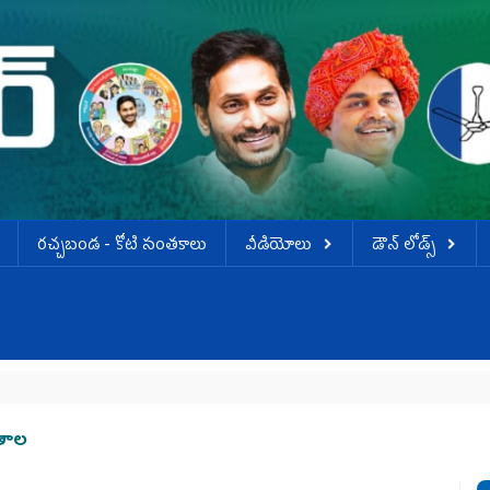
ర‌చ్చ‌బండ‌ - కోటి సంత‌కాలు
వీడియోలు
డౌన్ లోడ్స్
ణతాల