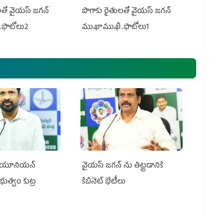
తో వైయ‌స్ జ‌గ‌న్
పొగాకు రైతుల‌తో వైయ‌స్ జ‌గ‌న్
.ఫొటోలు2
ముఖాముఖి..ఫొటోలు1
్‌ యూనియన్‌
వైయ‌స్ జగన్‌ ను తిట్టడానికే
ప్రభుత్వం కుట్ర
కేబినెట్‌ భేటీలు