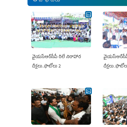
తాజా ఫోటోలు
వైయ‌స్ఆర్‌సీపీ రిలే నిరాహార
వైయ‌స్ఆర్‌సీ
దీక్షలు..ఫొటోలు 2
దీక్షలు..ఫొటో