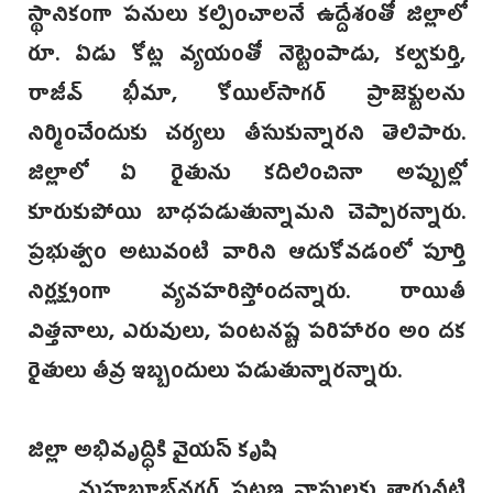
స్థానికంగా పనులు కల్పించాలనే ఉద్దేశంతో జిల్లాలో
రూ. ఏడు కోట్ల వ్యయంతో నెట్టెంపాడు, కల్వకుర్తి,
రాజీవ్‌ భీమా, కోయిల్‌సాగర్ ప్రాజెక్టులను
నిర్మించేందుకు చర్యలు తీసుకున్నారని తెలిపారు.
జిల్లాలో ఏ రైతును కదిలించినా అప్పుల్లో
కూరుకుపోయి బాధపడుతున్నామని చెప్పారన్నారు.
ప్రభుత్వం అటువంటి వారిని ఆదుకోవడంలో పూర్తి
నిర్లక్ష్యంగా వ్యవహరిస్తోందన్నారు. రాయితీ
విత్తనాలు, ఎరువులు, పంటనష్ట పరిహారం అం దక
రైతులు తీవ్ర ఇబ్బందులు పడుతున్నారన్నారు.
జిల్లా అభివృద్ధికి వైయస్ కృషి