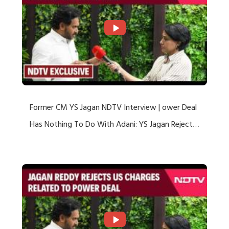
Former CM YS Jagan NDTV Interview | ower Deal
Has Nothing To Do With Adani: YS Jagan Rejects
US Charges