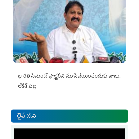
భారతి సిమెంట్ ఫ్యాక్టరీని మూసివేయించేందుకు బాబు,
లోకేశ్ కుట్ర
లైవ్ టి.వి