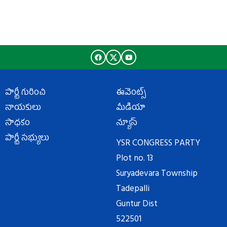
పార్టీ గురించి
ఈవెంట్స్
నాయకులు
మీడియా
సాధకం
న్యూస్
పార్టీ సభ్యులు
YSR CONGRESS PARTY
Plot no. 13
Suryadevara Township
Tadepalli
Guntur Dist
522501