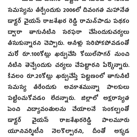
మహబూబ్‌నగర్ పట్టణ వాసులకు తాగునీటి
సమస్యను తీర్చేందుకు 2006లో దివంగత మహానేత
డాక్టర్ వైయస్ రాజశేఖర రెడ్డి రామన్‌పాడు పథకం
ద్వారా తాగునీటిని సరఫరా చేసేందుకుచర్యలు
తీసుకున్నారని చెప్పారు. ఆనీళ్లు సరిపోకపోవడంతో
మరో రూ.100కోట్లు ఖర్చుచేసి కోయిల్‌సాగర్ నుంచి
నీటిని తెచ్చేందుకు చర్యలు చేపట్టారని పేర్కొన్నారు.
కేవలం రూ.20కోట్లు ఖర్చుచేస్తే పట్టణంలో తాగునీటి
సమస్య తీరేందుకు అవకాశమున్నా పాలకులు
పట్టించుకోవడం లేదన్నారు. జిల్లాలో అక్షరాస్యత
పెంచి విద్యావంతులను చేయాలనే సంకల్పంతో
డాక్టర్ వైయస్ రాజశేఖరరెడ్డి పాలమూరు
యూనివర్శిటీని నెలకొల్పారని, దీంతో అక్కడ