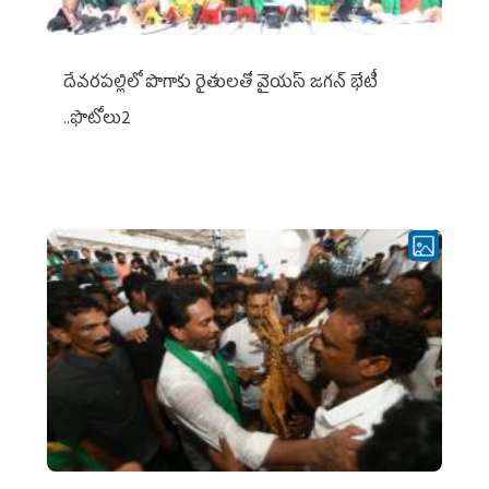
దేవరపల్లిలో పొగాకు రైతులతో వైయస్ జగన్ భేటీ
..ఫొటోలు2