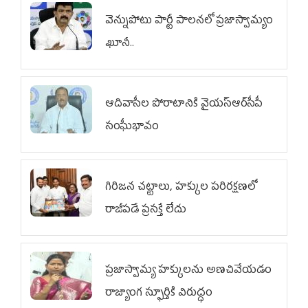
వెన్నుపోటు పార్టీ పాలనలో ప్రజాస్వామ్యం
ఖూనీ..
ఆదివాసీల పోరాటానికి వైయ‌స్ఆర్‌సీపీ
సంఘీభావం
గిరిజన చట్టాలు, హక్కుల పరిరక్షణలో
రాజీపడే ప్రసక్తే లేదు
ప్రజాస్వామ్య హక్కులను అణచివేయడం
రాజ్యాంగ స్ఫూర్తికి విరుద్ధం