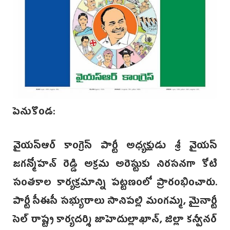
పెనుకొండ:
వైయస్ఆర్ కాంగ్రెస్ పార్టీ అధ్యక్షుడు శ్రీ వైయస్
జగన్మోహన్‌ రెడ్డి అక్రమ అరెస్టుకు నిరసనగా కోటి
సంతకాల కార్యక్రమాన్ని పట్టణంలో ప్రారంభించారు.
పార్టీ సీఈసీ సభ్యురాలు సానిపల్లి మంగమ్మ, మైనార్టీ
సెల్ రాష్ట్ర కార్యదర్శి జాహెదుల్లాఖాన్, జిల్లా కన్వీనర్