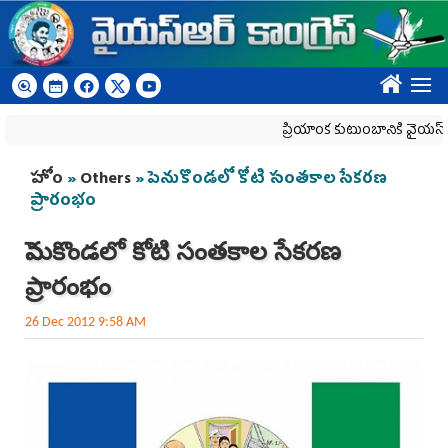
Skip to main content
????
ప్రియాంక కుటుంబానికి వైయ‌స్ఆర్‌సీ
You are here
హోం
»
Others
» పెనుకొండలో కోటి సంతకాల సేకరణ
ప్రారంభం
పెనుకొండలో కోటి సంతకాల సేకరణ
ప్రారంభం
26 Dec 2012 9:58 AM