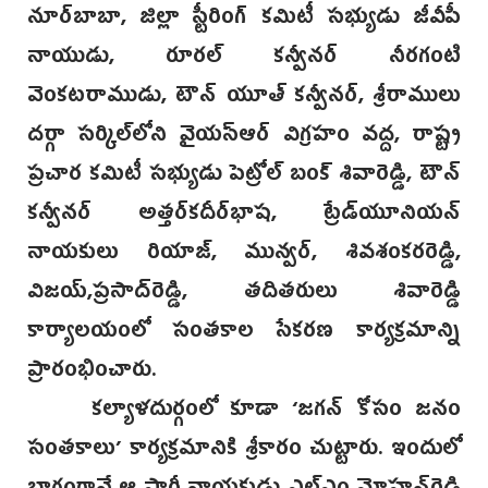
నూర్‌బాబా, జిల్లా స్టీరింగ్ కమిటీ సభ్యుడు జీవీపీ
నాయుడు, రూరల్ కన్వీనర్ నీరగంటి
వెంకటరాముడు, టౌన్ యూత్ కన్వీనర్, శ్రీరాములు
దర్గా సర్కిల్‌లోని వైయస్ఆర్ విగ్రహం వద్ద, రాష్ట్ర
ప్రచార కమిటీ సభ్యుడు పెట్రోల్‌ బంక్ శివారెడ్డి, టౌన్
కన్వీనర్ అత్తర్‌కదీర్‌భాష, ట్రేడ్‌యూనియన్
నాయకులు రియాజ్, మున్వర్, శివశంకరరెడ్డి,
విజయ్,ప్రసాద్‌రెడ్డి, తదితరులు శివారెడ్డి
కార్యాలయంలో సంతకాల సేకరణ కార్యక్రమాన్ని
ప్రారంభించారు.
కల్యాళదుర్గంలో కూడా ‘జగన్ కోసం జనం
సంతకాలు’ కార్యక్రమానికి శ్రీకారం చుట్టారు. ఇందులో