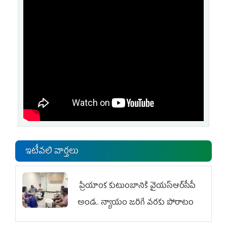
ఇటీవలి వార్తలు
ప్రియాంక కుటుంబానికి వైయ‌స్ఆర్‌సీపీ
అండ.. న్యాయం జరిగే వరకు పోరాటం