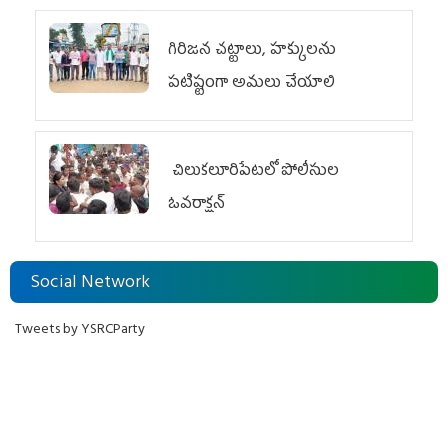
గిరిజన చట్టాలు, హక్కులను
పటిష్టంగా అమలు చేయాలి
చిలుక‌లూరిపేట‌లో పోలీసుల
ఓవ‌రాక్ష‌న్‌
Social Network
Tweets by YSRCParty