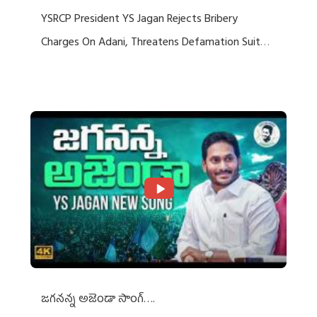
YSRCP President YS Jagan Rejects Bribery
Charges On Adani, Threatens Defamation Suit
Against Media Groups
జగనన్న అజెండా సాంగ్….