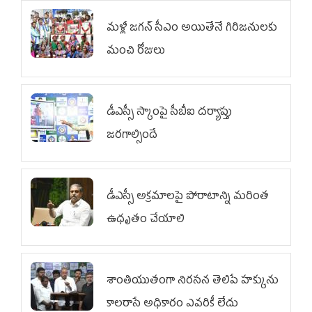
మళ్లీ జగన్ సీఎం అయితేనే గిరిజనులకు
మంచి రోజులు
డీఎస్సీ స్కాంపై సీబీఐ దర్యాప్తు
జరగాల్సిందే
డీఎస్సీ అక్రమాలపై పోరాటాన్ని మరింత
ఉధృతం చేయాలి
శాంతియుతంగా నిరసన తెలిపే హక్కును
కాలరాసే అధికారం ఎవరికీ లేదు