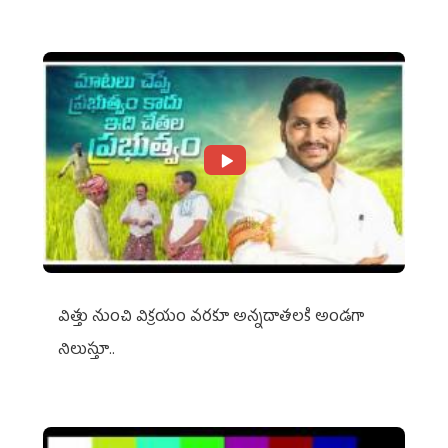
విత్తు నుంచి విక్రయం వరకూ అన్నదాతలకి అండగా
నిలుస్తూ..