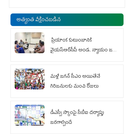
అత్యంత వీక్షించబడిన
ప్రియాంక కుటుంబానికి
వైయ‌స్ఆర్‌సీపీ అండ.. న్యాయం జరిగే
వరకు పోరాటం
మళ్లీ జగన్ సీఎం అయితేనే
గిరిజనులకు మంచి రోజులు
డీఎస్సీ స్కాంపై సీబీఐ దర్యాప్తు
జరగాల్సిందే