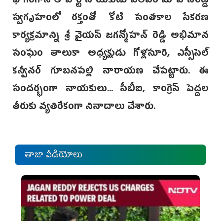
భాగంగానే ఆ పార్టీ నాయకుడు ఎల్‌ఎం మోహన్‌రెడ్డి
స్వగృహంలో రక్తంతో కోటి సంతకాల సేకరణ
కార్యక్రమాన్ని శ్రీ వైయస్ జగన్మోహన్ రెడ్డి అభిమాన
సంఘం తాలుకా అధ్యక్షుడు గోళ్లసూరి, ఎస్సీసెల్
కన్వీనర్ గూబనపల్లి నారాయణ చేపట్టారు. ఈ
సందర్భంగా నాయకులు... సీబీఐ, కాంగ్రెస్ పెద్దల
తీరుకు వ్యతిరేకంగా నినాదాలు చేశారు.
తాజా వీడియోలు