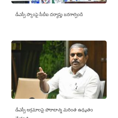
డీఎస్సీ స్కాంపై సీబీఐ దర్యాప్తు జరగాల్సిందే
డీఎస్సీ అక్రమాలపై పోరాటాన్ని మరింత ఉధృతం