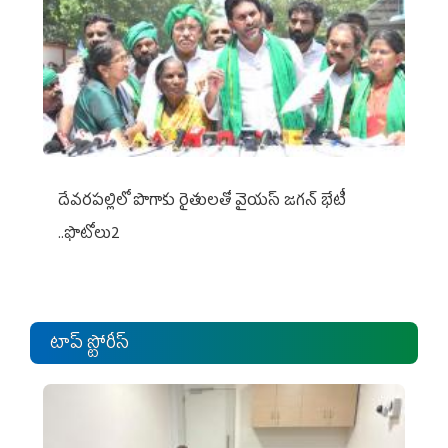
దేవరపల్లిలో పొగాకు రైతులతో వైయస్ జగన్ భేటీ
..ఫొటోలు2
టాప్ స్టోరీస్