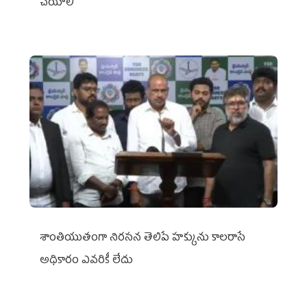
చేయాలి
శాంతియుతంగా నిరసన తెలిపే హక్కును కాలరాసే
అధికారం ఎవరికీ లేదు