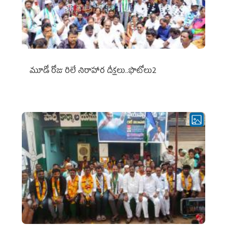
మూడో రోజు రిలే నిరాహార దీక్షలు..ఫొటోలు2