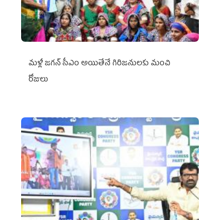
మళ్లీ జగన్ సీఎం అయితేనే గిరిజనులకు మంచి
రోజులు