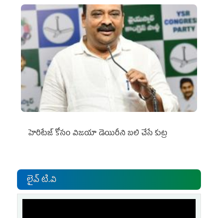
హెరిటేజ్ కోసం విజయా డెయిరీని బలి చేసే కుట్ర‌
లైవ్ టి.వి