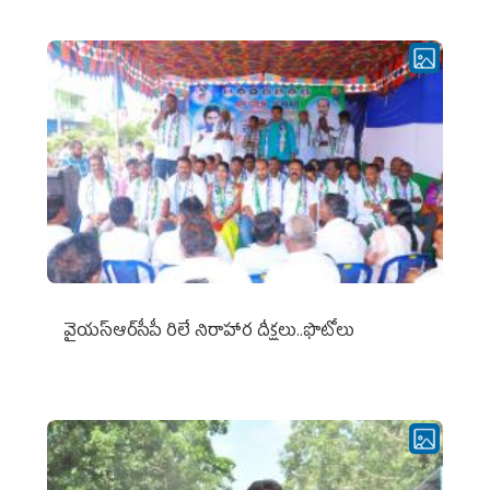
వైయ‌స్ఆర్‌సీపీ రిలే నిరాహార దీక్షలు..ఫొటోలు