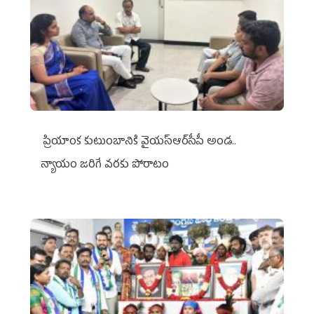
ప్రియాంక కుటుంబానికి వైయ‌స్ఆర్‌సీపీ అండ..
న్యాయం జరిగే వరకు పోరాటం