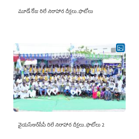
మూడో రోజు రిలే నిరాహార దీక్షలు..ఫొటోలు
వైయ‌స్ఆర్‌సీపీ రిలే నిరాహార దీక్షలు..ఫొటోలు 2