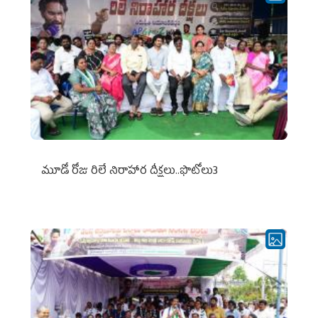
మూడో రోజు రిలే నిరాహార దీక్షలు..ఫొటోలు3