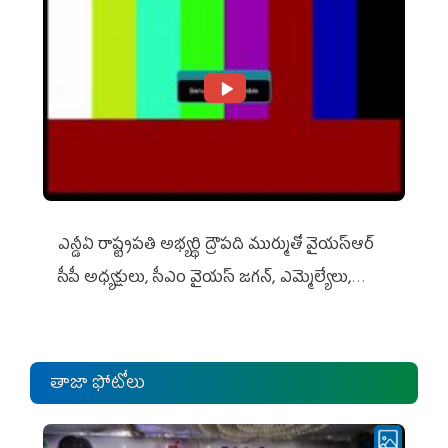
ఎన్డీఏ రాష్ట్ర‌ప‌తి అభ్య‌ర్థి ద్రౌప‌ది ముర్ముతో వైయ‌స్ఆర్
సీపీ అధ్య‌క్షులు, సీఎం వైయ‌స్ జ‌గ‌న్, ఎమ్మెల్యేలు,
ఎంపీల స‌మావేశం
తాజా ఫోటోలు