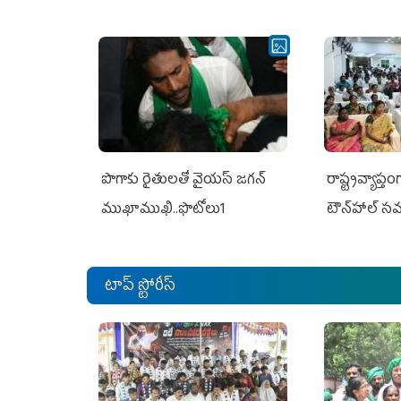
పొగాకు రైతుల‌తో వైయ‌స్ జ‌గ‌న్
రాష్ట్రవ్యాప్తం
ముఖాముఖి..ఫొటోలు1
టౌన్‌హాల్‌ స
టాప్ స్టోరీస్