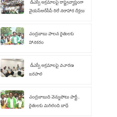
డీఎస్సీ అక్రమాలపై రాష్ట్రవ్యాప్తంగా
వైయ‌స్ఆర్‌సీపీ రిలే నిరాహార దీక్షలు
చంద్రబాబు పాలన రైతులకు
హానికరం
డీఎస్సీ అక్రమాలపై విచారణ
జరపాలి
చంద్రబాబుది వెన్నుపోటు పార్టీ...
రైతులకు మిగిలింది బాధే