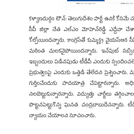
కళ్యాణదుర్గం టౌన్: తెలుగుదేశం పార్టీ ఉనికి కో
సీపీ జిల్లా నేత ఎల్‌ఎం మోహన్‌రెడ్డి ఎద్దేవా చ
కోల్పోయిందన్నారు. కాంగ్రెస్‌తో కుమ్మక్కై వైయస్ఆర 
మరింత చులకనైపోయిందన్నారు. ఇన్‌పుట్ సబ
ఇబ్బందులు పడినపుడు టీడీపీ ఎందుకు స్పందించలేద
ప్రభుత్వంపై ఎందుకు ఒత్తిడి తేలేదని ప్రశ్నించారు.
గుర్తించేందుకు పాదయాత్ర చేపట్టారన్నారు. అ
నిలబెట్టుకున్నారన్నారు. విద్యుత్తు చార్జీలు తగ్గ
పొట్టనపెట్టుకొన్న ఘనత చంద్రబాబుదేనన్నారు. ట
న్యాయం చేయాలని సూచించారు.