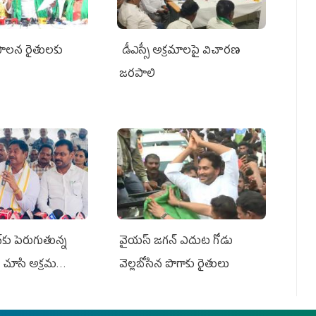
పాలన రైతులకు
డీఎస్సీ అక్రమాలపై విచారణ
జరపాలి
కు పెరుగుతున్న
వైయ‌స్‌ జగన్ ఎదుట గోడు
 చూసి అక్రమ
వెల్లబోసిన పొగాకు రైతులు