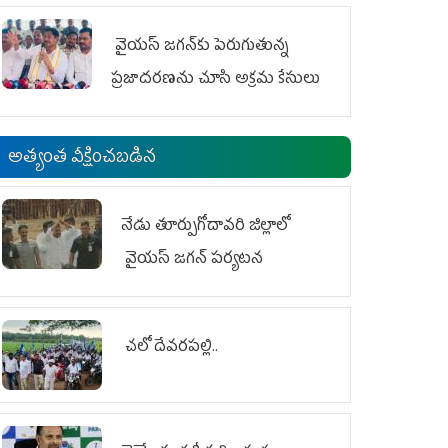
వైయ‌స్ జగన్‌కు పెరుగుతున్న
ప్రజాదరణను చూసి అక్రమ కేసులు
అత్యంత వీక్షించబడిన
నేడు తూర్పుగోదావరి జిల్లాలో
వైయస్‌ జగన్‌ పర్యటన
చలో దేవరపల్లి..