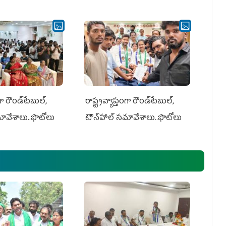
గా రౌండ్‌టేబుల్‌,
రాష్ట్రవ్యాప్తంగా రౌండ్‌టేబుల్‌,
మావేశాలు..ఫొటోలు
టౌన్‌హాల్‌ సమావేశాలు..ఫొటోలు