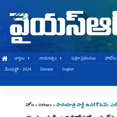
Skip to main content
వార్తలు
నాయకత్వం
పత్రికా ప్రకటనలు
ఫోటోలు
మేనిఫెస్టో - 2024
Donate
English
You are here
హోం
»
Others
» పాదయాత్ర పార్టీ ఉనికికోసమే: ఎల