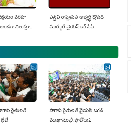
 విక్రయం వరకూ
ఎన్డీఏ రాష్ట్ర‌ప‌తి అభ్య‌ర్థి ద్రౌప‌ది
అండగా నిలుస్తూ..
ముర్ముతో వైయ‌స్ఆర్ సీపీ
అధ్య‌క్షులు, సీఎం వైయ‌స్ జ‌గ‌న్,
ఎమ్మెల్యేలు, ఎంపీల స‌మావేశం
పొగాకు రైతులతో
పొగాకు రైతుల‌తో వైయ‌స్ జ‌గ‌న్
భేటీ
ముఖాముఖి..ఫొటోలు2