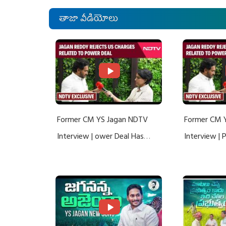
తాజా వీడియోలు
Former CM YS Jagan NDTV
Former CM 
Interview | ower Deal Has
Interview |
Nothing To Do With Adani: YS
Nothing To 
Jagan Rejects US Charges
Jagan Rejec