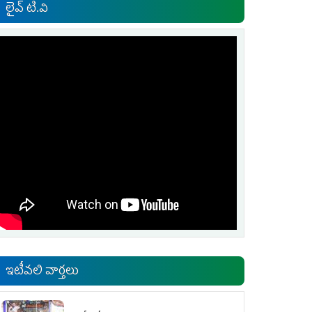
లైవ్ టి.వి
ఇటీవలి వార్తలు