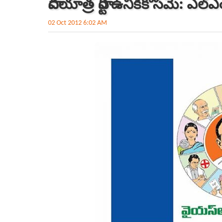
పాదయాత్ర పార్టీ ఉనికికోసమే: ఎల్‌ఎ
02 Oct 2012 6:02 AM