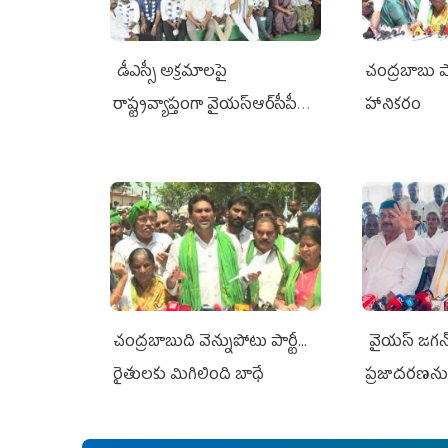
డీఎస్సీ అక్రమాలపై
చంద్రబాబు 
రాష్ట్రవ్యాప్తంగా వైయ‌స్ఆర్‌సీపీ
హానికరం
రిలే నిరాహార దీక్షలు
చంద్రబాబుది వెన్నుపోటు పార్టీ...
వైయ‌స్ జగన్‌
రైతులకు మిగిలింది బాధే
ప్రజాదరణను
కేసులు