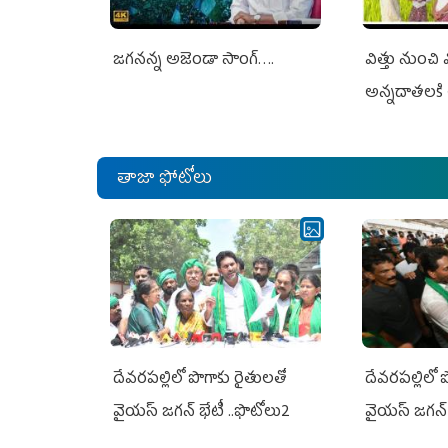
జగనన్న అజెండా సాంగ్….
విత్తు నుంచి
అన్నదాతలకి 
తాజా ఫోటోలు
దేవరపల్లిలో పొగాకు రైతులతో
దేవరపల్లిలో 
వైయస్ జగన్ భేటీ ..ఫొటోలు2
వైయస్ జగన్ 