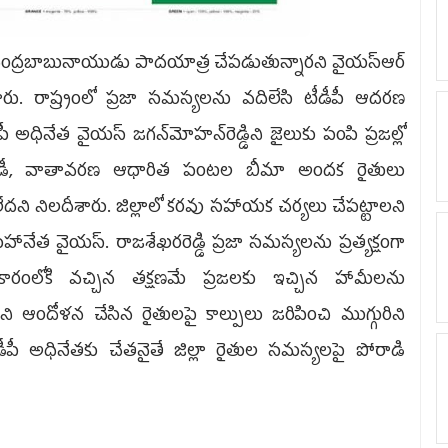
సమే చంద్రబాబునాయుడు పాదయాత్ర చేపడుతున్నారని వైయస్ఆర్‌
ేశారు. రాష్ర్టంలో ప్రజా సమస్యలను వదిలేసి టీడీపీ ఆదరణ
సీపీ అధినేత వైయస్ జగన్‌మోహన్‌రెడ్డిని జైలుకు పంపి ప్రజల్లో
్సిడీ, వాతావరణ ఆధారిత పంటల బీమా అందక రైతులు
ని నిలదీశారు. జిల్లాలో కరవు సహాయక చర్యలు చేపట్టాలని
 మహానేత వైయస్. రాజశేఖరరెడ్డి ప్రజా సమస్యలను ప్రత్యక్షంగా
ధికారంలోకి వచ్చిన తక్షణమే ప్రజలకు ఇచ్చిన హామీలను
ించాలని ఆందోళన చేసిన రైతులపై కాల్పులు జరిపించి ముగ్గురిని
ీడీపీ అధినేతకు చేతనైతే జిల్లా రైతుల సమస్యలపై పోరాడి