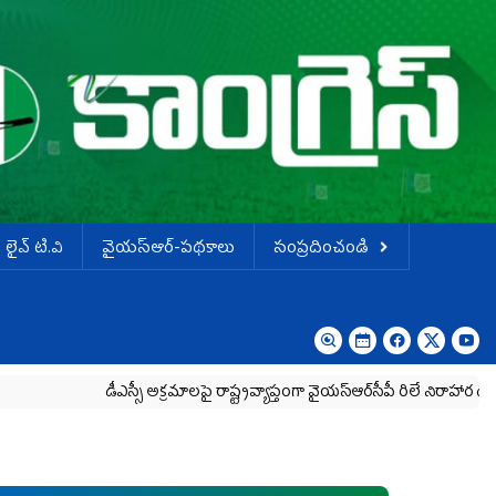
లైవ్ టి.వి
వైయస్ఆర్-పథకాలు
సంప్రదించండి
డీఎస్సీ అక్రమాలపై రాష్ట్రవ్యాప్తంగా వైయ‌స్ఆర్‌సీపీ రిలే నిరాహార దీక్షలు