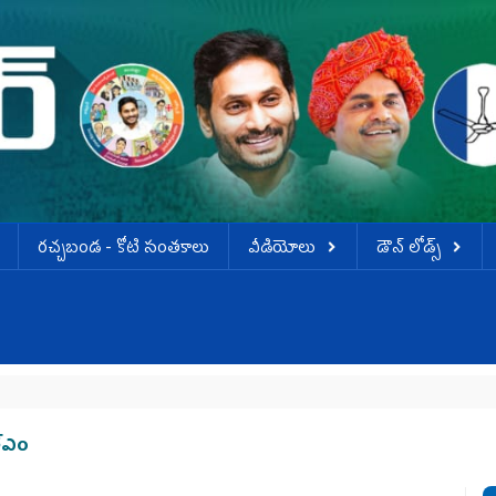
ర‌చ్చ‌బండ‌ - కోటి సంత‌కాలు
వీడియోలు
డౌన్ లోడ్స్
్‌ఎం