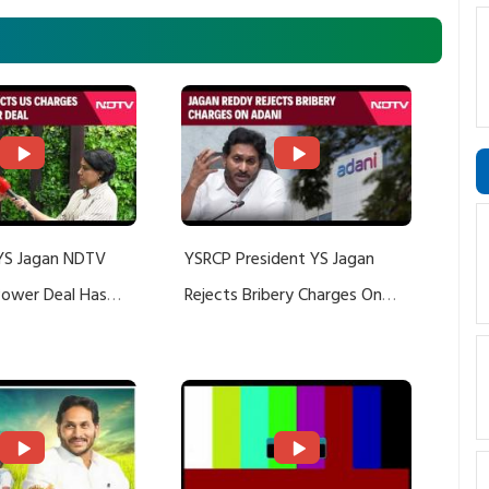
YS Jagan NDTV
YSRCP President YS Jagan
 Power Deal Has
Rejects Bribery Charges On
Do With Adani: YS
Adani, Threatens Defamation
ts US Charges
Suit Against Media Groups