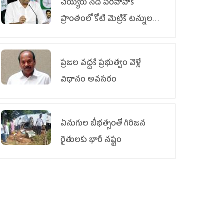
చెయ్యేరు నదీ పరివాహక
ప్రాంతంలో కోటి మెట్రిక్ టన్నుల
ఇసుక అక్రమ రవాణా
ప్రజల వద్దకే ప్రభుత్వం వెళ్లే
విధానం అవసరం
ఏనుగుల బీభత్సంతో గిరిజన
రైతులకు భారీ నష్టం