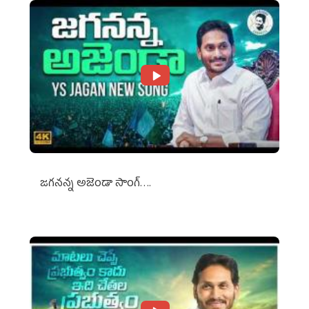
జగనన్న అజెండా సాంగ్….