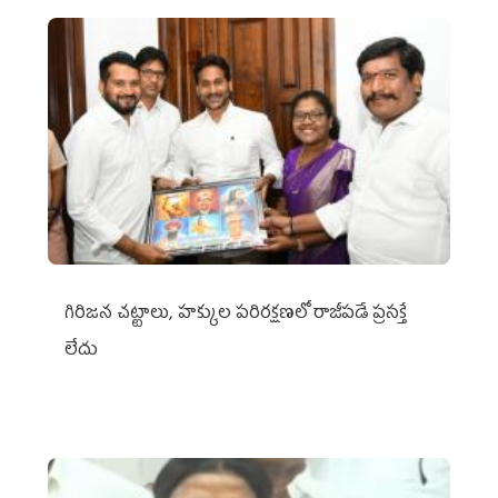
గిరిజన చట్టాలు, హక్కుల పరిరక్షణలో రాజీపడే ప్రసక్తే
లేదు