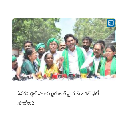
దేవరపల్లిలో పొగాకు రైతులతో వైయస్ జగన్ భేటీ
..ఫొటోలు2