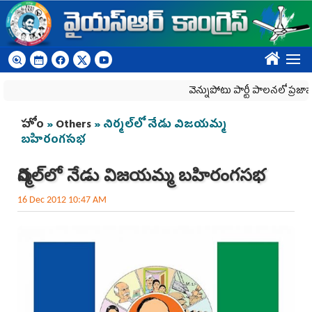
Skip to main content
????
వెన్నుపోటు పార్టీ పాలనలో ప్రజాస్వామ్యం
You are here
హోం
»
Others
» నిర్మల్‌లో నేడు విజయమ్మ
బహిరంగసభ
నిర్మల్‌లో నేడు విజయమ్మ బహిరంగసభ
16 Dec 2012 10:47 AM