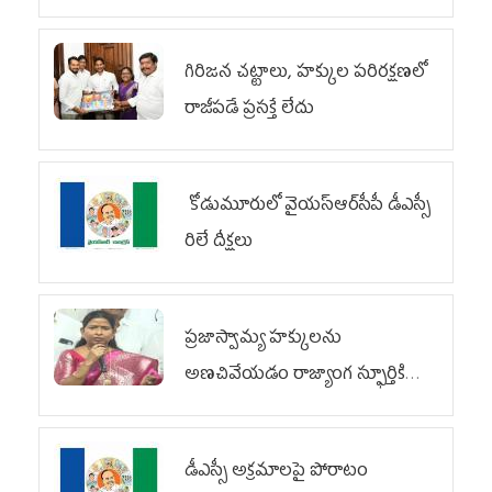
గిరిజన చట్టాలు, హక్కుల పరిరక్షణలో
రాజీపడే ప్రసక్తే లేదు
కోడుమూరులో వైయ‌స్ఆర్‌సీపీ డీఎస్సీ
రిలే దీక్షలు
ప్రజాస్వామ్య హక్కులను
అణచివేయడం రాజ్యాంగ స్ఫూర్తికి
విరుద్ధం
డీఎస్సీ అక్రమాలపై పోరాటం