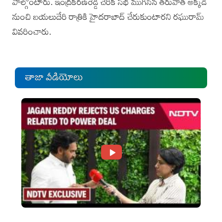
పాల్గొంటారు. ఇంద్రకరణ్‌రెడ్డి చేరిక సభ ముగిసిన తరువాత అక్కడి
నుంచి బయలుదేరి రాత్రికి హైదరాబాద్‌ చేరుకుంటారని రఘురామ్
వివరించారు.
తాజా వీడియోలు