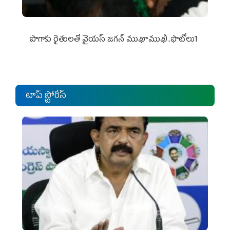
పొగాకు రైతుల‌తో వైయ‌స్ జ‌గ‌న్ ముఖాముఖి..ఫొటోలు1
టాప్ స్టోరీస్