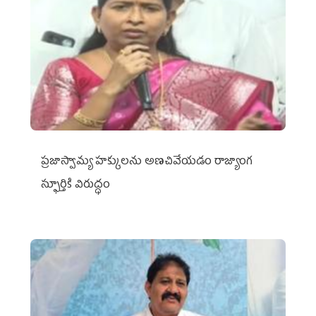
ప్రజాస్వామ్య హక్కులను అణచివేయడం రాజ్యాంగ
స్ఫూర్తికి విరుద్ధం