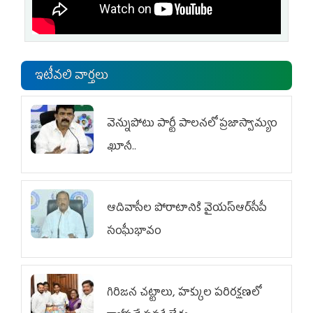
ఇటీవలి వార్తలు
వెన్నుపోటు పార్టీ పాలనలో ప్రజాస్వామ్యం
ఖూనీ..
ఆదివాసీల పోరాటానికి వైయ‌స్ఆర్‌సీపీ
సంఘీభావం
గిరిజన చట్టాలు, హక్కుల పరిరక్షణలో