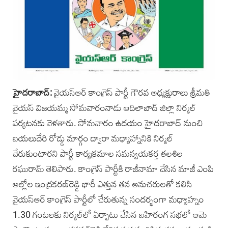
హైదరాబాద్:
వై‌యస్‌ఆర్ కాంగ్రె‌స్ పార్టీ గౌర‌వ అధ్యక్షురాలు శ్రీమతి
వైయస్ విజయమ్మ ‌సోమవారంనాడు ఆదిలాబాద్‌ జిల్లా నిర్మల్‌
పర్యటనకు వెళతారు. సోమవారం ఉదయం హైదరాబాద్ నుంచి‌
బయలుదేరి రోడ్డు మార్గం ద్వారా మధ్యాహ్నానికి నిర్మ‌ల్
చేరుకుంటా‌రని పార్టీ కార్యక్రమాల సమన్వయకర్త తలశిల
రఘురామ్‌ తెలిపారు. కాంగ్రెస్ పార్టీకి రాజీనామా చేసిన మాజీ ఎం‌పి
అల్లోల ఇంద్రకరణ్‌రెడ్డి భారీ ఎత్తున తన అనుచరులతో కలిసి
వైయస్‌ఆర్ కాంగ్రె‌స్ పార్టీలో చేరుతున్న సందర్భంగా మధ్యాహ్నం
1.30 గంటలకు‌ నిర్మల్‌లో ఏర్పాటు చేసిన బహిరంగ సభలో ఆమె