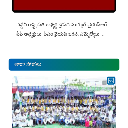
ఎన్డీఏ రాష్ట్ర‌ప‌తి అభ్య‌ర్థి ద్రౌప‌ది ముర్ముతో వైయ‌స్ఆర్
సీపీ అధ్య‌క్షులు, సీఎం వైయ‌స్ జ‌గ‌న్, ఎమ్మెల్యేలు,
ఎంపీల స‌మావేశం
తాజా ఫోటోలు