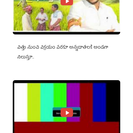
విత్తు నుంచి విక్రయం వరకూ అన్నదాతలకి అండగా
నిలుస్తూ..