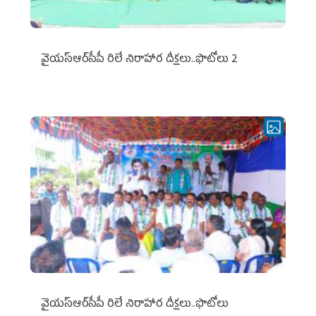
వైయ‌స్ఆర్‌సీపీ రిలే నిరాహార దీక్షలు..ఫొటోలు 2
వైయ‌స్ఆర్‌సీపీ రిలే నిరాహార దీక్షలు..ఫొటోలు