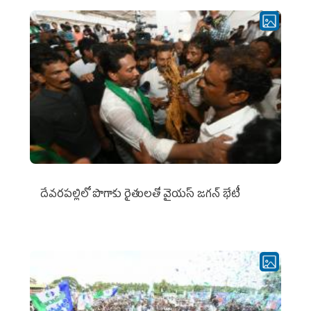
దేవరపల్లిలో పొగాకు రైతులతో వైయస్ జగన్ భేటీ