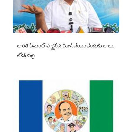
భారతి సిమెంట్ ఫ్యాక్టరీని మూసివేయించేందుకు బాబు,
లోకేశ్ కుట్ర