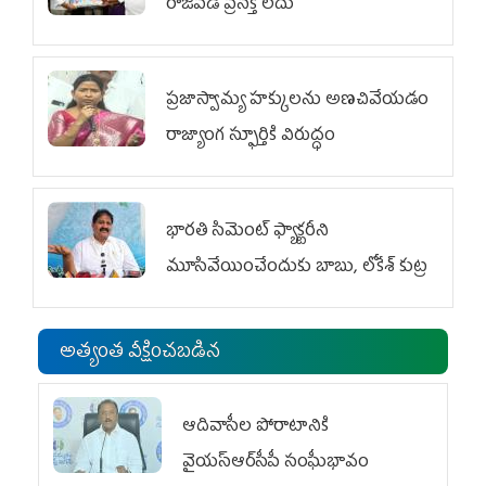
రాజీపడే ప్రసక్తే లేదు
ప్రజాస్వామ్య హక్కులను అణచివేయడం
రాజ్యాంగ స్ఫూర్తికి విరుద్ధం
భారతి సిమెంట్ ఫ్యాక్టరీని
మూసివేయించేందుకు బాబు, లోకేశ్ కుట్ర
అత్యంత వీక్షించబడిన
ఆదివాసీల పోరాటానికి
వైయ‌స్ఆర్‌సీపీ సంఘీభావం