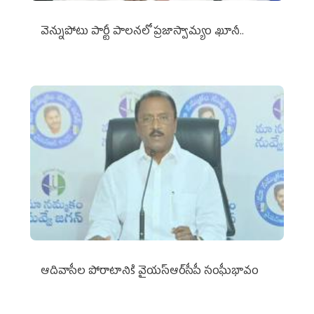
వెన్నుపోటు పార్టీ పాలనలో ప్రజాస్వామ్యం ఖూనీ..
ఆదివాసీల పోరాటానికి వైయ‌స్ఆర్‌సీపీ సంఘీభావం