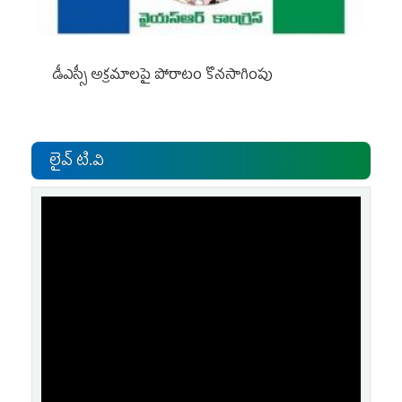
డీఎస్సీ అక్రమాలపై పోరాటం కొనసాగింపు
లైవ్ టి.వి