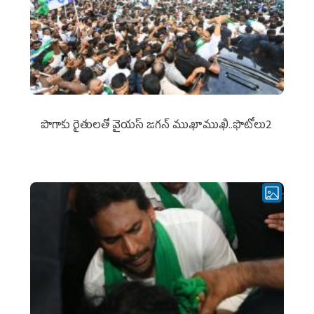
పొగాకు రైతుల‌తో వైయ‌స్ జ‌గ‌న్ ముఖాముఖి..ఫొటోలు2