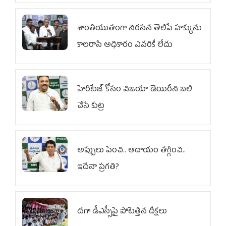
శాంతియుతంగా నిరసన తెలిపే హక్కును
కాలరాసే అధికారం ఎవరికీ లేదు
హెరిటేజ్ కోసం విజయా డెయిరీని బలి
చేసే కుట్ర‌
అప్పులు పెంచి.. ఆదాయం తగ్గించి..
ఇదేనా ప్రగతి?
దగా డీఎస్సీపై పోటెత్తిన దీక్షలు