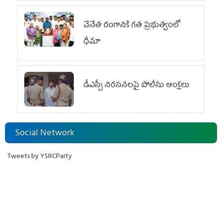
చేనేత రంగానికి గత ప్రభుత్వంలో
ధీమా
డీఎస్సీ నిరసనలపై పోలీసు ఆంక్షలు
Social Network
Tweets by YSRCParty