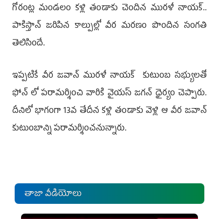
గోరంట్ల మండలం కళ్లి తండాకు చెందిన మురళీ నాయక్..
పాకిస్తాన్ జరిపిన కాల్పుల్లో వీర మరణం పొందిన సంగతి
తెలిసిందే.
ఇప్పటికే వీర జవాన్ మురళీ నాయక్ కుటుంబ సభ్యులతో
ఫోన్ లో పరామర్శించి వారికి వైయ‌స్ జ‌గ‌న్‌ ధైర్యం చెప్పారు.
దీనిలో భాగంగా 13వ తేదీన కళ్లి తండాకు వెళ్లి ఆ వీర జవాన్
కుటుంబాన్ని పరామర్శించనున్నారు.
తాజా వీడియోలు