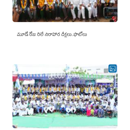
మూడో రోజు రిలే నిరాహార దీక్షలు..ఫొటోలు