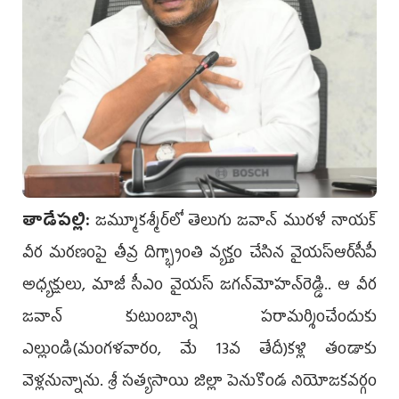
తాడేపల్లి:
జమ్మూకశ్మీర్‌లో తెలుగు జవాన్‌ మురళీ నాయక్‌
వీర మరణంపై తీవ్ర దిగ్భ్రాంతి వ్యక్తం చేసిన వైయ‌స్ఆర్‌సీపీ
అధ్యక్షులు, మాజీ సీఎం వైయ‌స్‌ జగన్‌మోహన్‌రెడ్డి.. ఆ వీర
జవాన్ కుటుంబాన్ని పరామర్శించేందుకు
ఎల్లుండి(మంగళవారం, మే 13వ తేదీ)కళ్లి తండాకు
వెళ్లనున్నాను. శ్రీ సత్యసాయి జిల్లా పెనుకొండ నియోజకవర్గం