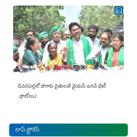
దేవరపల్లిలో పొగాకు రైతులతో వైయస్ జగన్ భేటీ
..ఫొటోలు2
టాప్ స్టోరీస్