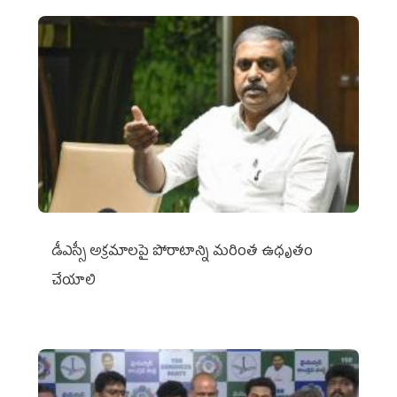
డీఎస్సీ అక్రమాలపై పోరాటాన్ని మరింత ఉధృతం
చేయాలి