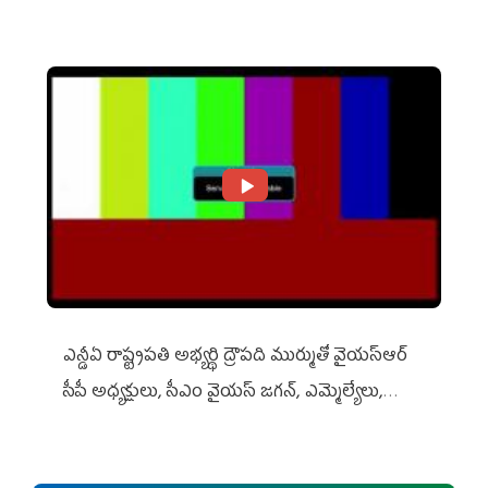
ఎన్డీఏ రాష్ట్ర‌ప‌తి అభ్య‌ర్థి ద్రౌప‌ది ముర్ముతో వైయ‌స్ఆర్
సీపీ అధ్య‌క్షులు, సీఎం వైయ‌స్ జ‌గ‌న్, ఎమ్మెల్యేలు,
ఎంపీల స‌మావేశం