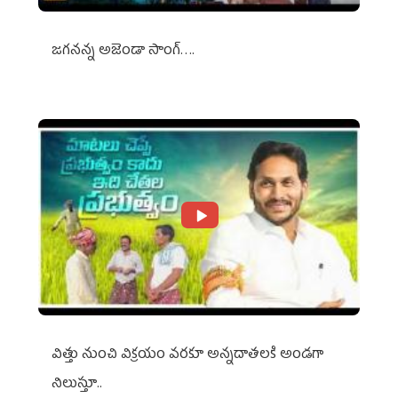
జగనన్న అజెండా సాంగ్….
విత్తు నుంచి విక్రయం వరకూ అన్నదాతలకి అండగా
నిలుస్తూ..