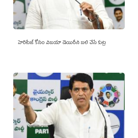
హెరిటేజ్ కోసం విజయా డెయిరీని బలి చేసే కుట్ర‌