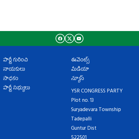
పార్టీ గురించి
ఈవెంట్స్
నాయకులు
మీడియా
సాధకం
న్యూస్
పార్టీ సభ్యులు
YSR CONGRESS PARTY
Plot no. 13
Suryadevara Township
Tadepalli
Guntur Dist
522501