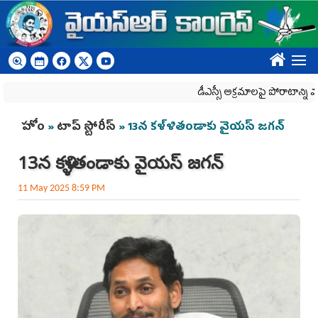
Skip to main content
????
డీఎస్సీ అక్రమాలపై పోరాటాన్ని మరి
You are here
హోం
»
టాప్ స్టోరీస్
» 13న‌ కళ్ళితండాకు వైయ‌స్ జగన్
13న‌ కళ్ళితండాకు వైయ‌స్ జగన్
11 May 2025 8:59 PM