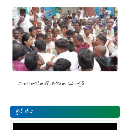
చిలుక‌లూరిపేట‌లో పోలీసుల ఓవ‌రాక్ష‌న్‌
లైవ్ టి.వి