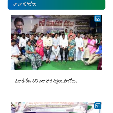
తాజా ఫోటోలు
మూడో రోజు రిలే నిరాహార దీక్షలు..ఫొటోలు3