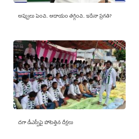
అప్పులు పెంచి.. ఆదాయం తగ్గించి.. ఇదేనా ప్రగతి?
దగా డీఎస్సీపై పోటెత్తిన దీక్షలు