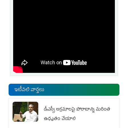
ఇటీవలి వార్తలు
డీఎస్సీ అక్రమాలపై పోరాటాన్ని మరింత
ఉధృతం చేయాలి