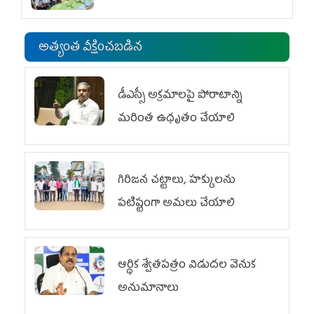
అత్యంత వీక్షించబడిన
డీఎస్సీ అక్రమాలపై పోరాటాన్ని
మరింత ఉధృతం చేయాలి
గిరిజన చట్టాలు, హక్కులను
పటిష్టంగా అమలు చేయాలి
ఆర్థిక శ్వేతపత్రం విడుదల వెనుక
అనుమానాలు