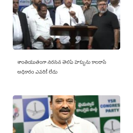
శాంతియుతంగా నిరసన తెలిపే హక్కును కాలరాసే
అధికారం ఎవరికీ లేదు