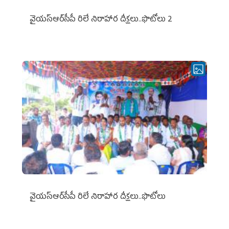
వైయ‌స్ఆర్‌సీపీ రిలే నిరాహార దీక్షలు..ఫొటోలు 2
వైయ‌స్ఆర్‌సీపీ రిలే నిరాహార దీక్షలు..ఫొటోలు