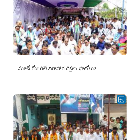
మూడో రోజు రిలే నిరాహార దీక్షలు..ఫొటోలు2