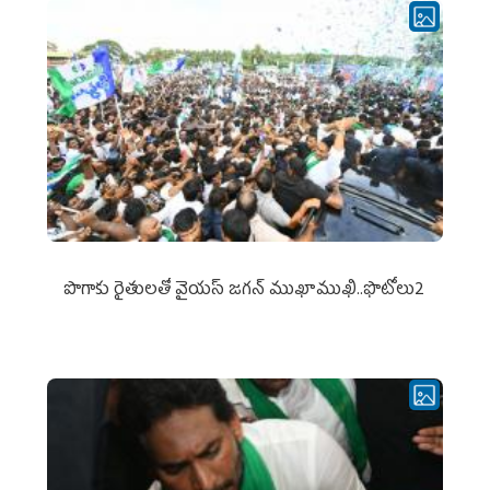
పొగాకు రైతుల‌తో వైయ‌స్ జ‌గ‌న్ ముఖాముఖి..ఫొటోలు2