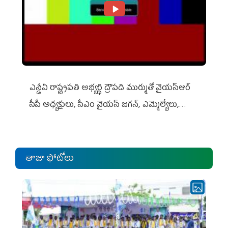
ఎన్డీఏ రాష్ట్ర‌ప‌తి అభ్య‌ర్థి ద్రౌప‌ది ముర్ముతో వైయ‌స్ఆర్
సీపీ అధ్య‌క్షులు, సీఎం వైయ‌స్ జ‌గ‌న్, ఎమ్మెల్యేలు,
ఎంపీల స‌మావేశం
తాజా ఫోటోలు