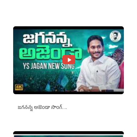
Against Media Groups
జగనన్న అజెండా సాంగ్….