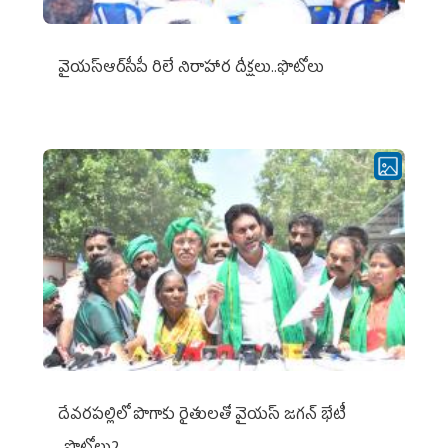
వైయ‌స్ఆర్‌సీపీ రిలే నిరాహార దీక్షలు..ఫొటోలు
దేవరపల్లిలో పొగాకు రైతులతో వైయస్ జగన్ భేటీ