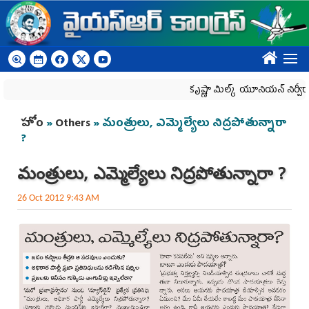
Skip to main content
????
కృష్ణా మిల్క్‌ యూనియన్‌ నిర్వీర్యానికి ప్ర
You are here
హోం
»
Others
» మంత్రులు, ఎమ్మెల్యేలు నిద్రపోతున్నారా
?
మంత్రులు, ఎమ్మెల్యేలు నిద్రపోతున్నారా ?
26 Oct 2012 9:43 AM