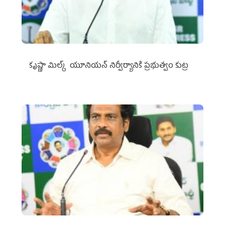
కృష్ణా మిల్క్‌ యూనియన్‌ నిర్వీర్యానికి ప్రభుత్వం కుట్ర