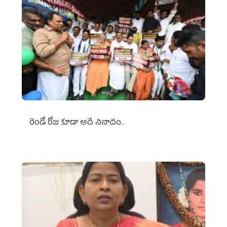
రెండో రోజు కూడా అదే నినాదం..