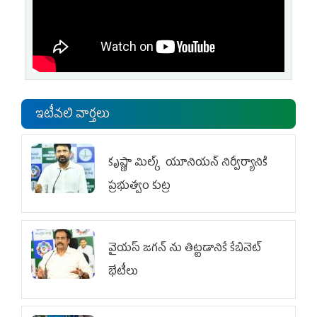
ఇటీవలి వార్తలు
కృష్ణా మిల్క్‌ యూనియన్‌ నిర్వీర్యానికి
ప్రభుత్వం కుట్ర
వైయ‌స్ జగన్‌ ను తిట్టడానికే కేబినెట్‌
భేటీలు