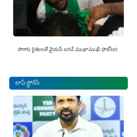
పొగాకు రైతుల‌తో వైయ‌స్ జ‌గ‌న్ ముఖాముఖి..ఫొటోలు1
టాప్ స్టోరీస్