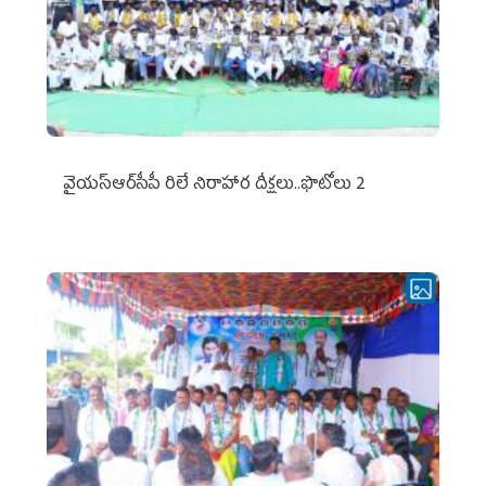
వైయ‌స్ఆర్‌సీపీ రిలే నిరాహార దీక్షలు..ఫొటోలు 2