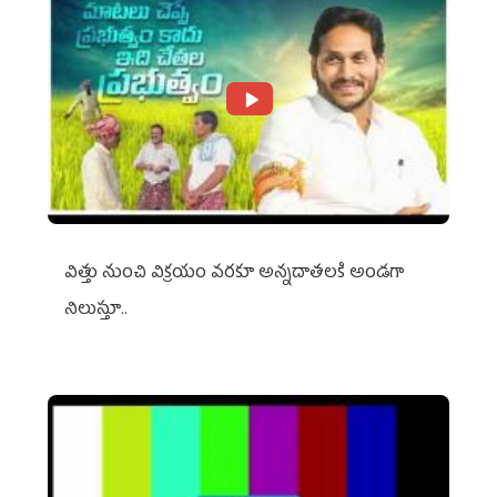
విత్తు నుంచి విక్రయం వరకూ అన్నదాతలకి అండగా
నిలుస్తూ..