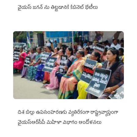
వైయ‌స్ జగన్‌ ను తిట్టడానికే కేబినెట్‌ భేటీలు
దిశ బిల్లు ఉపసంహరణకు వ్యతిరేకంగా రాష్ట్రవ్యాప్తంగా
వైయ‌స్ఆర్‌సీపీ మహిళా విభాగం ఆందోళనలు