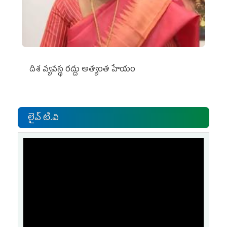
దిశ వ్యవస్థ రద్దు అత్యంత హేయం
లైవ్ టి.వి