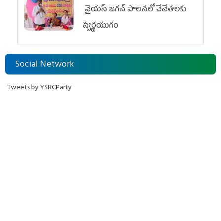
వైయ‌స్ జగన్ పాలనలో చేనేతలకు
స్వర్ణయుగం
Social Network
Tweets by YSRCParty