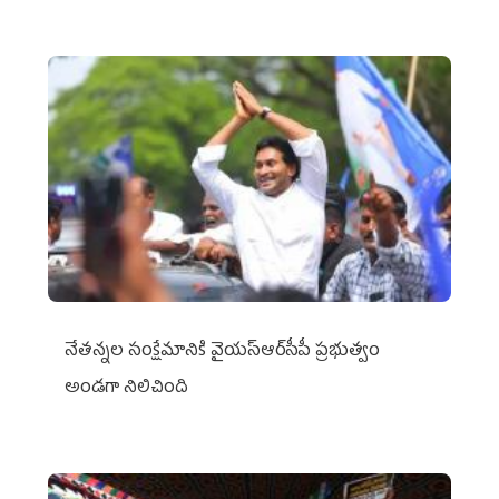
నేతన్నల సంక్షేమానికి వైయ‌స్ఆర్‌సీపీ ప్రభుత్వం
అండగా నిలిచింది