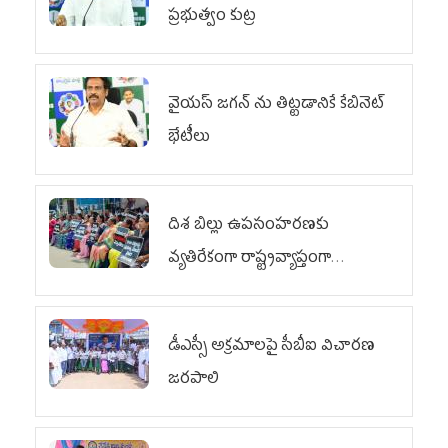
ప్రభుత్వం కుట్ర
వైయ‌స్ జగన్‌ ను తిట్టడానికే కేబినెట్‌
భేటీలు
దిశ బిల్లు ఉపసంహరణకు
వ్యతిరేకంగా రాష్ట్రవ్యాప్తంగా
వైయ‌స్ఆర్‌సీపీ మహిళా విభాగం
ఆందోళనలు
డీఎస్సీ అక్రమాలపై సీబీఐ విచారణ
జరపాలి