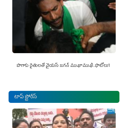
పొగాకు రైతుల‌తో వైయ‌స్ జ‌గ‌న్ ముఖాముఖి..ఫొటోలు1
టాప్ స్టోరీస్