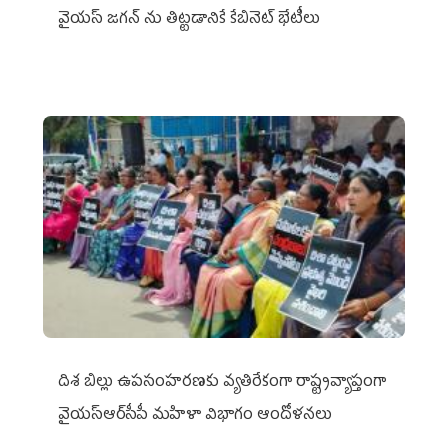
వైయ‌స్ జగన్‌ ను తిట్టడానికే కేబినెట్‌ భేటీలు
దిశ బిల్లు ఉపసంహరణకు వ్యతిరేకంగా రాష్ట్రవ్యాప్తంగా
వైయ‌స్ఆర్‌సీపీ మహిళా విభాగం ఆందోళనలు