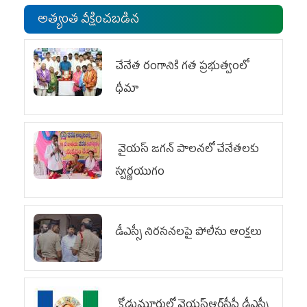
అత్యంత వీక్షించబడిన
చేనేత రంగానికి గత ప్రభుత్వంలో
ధీమా
వైయ‌స్ జగన్ పాలనలో చేనేతలకు
స్వర్ణయుగం
డీఎస్సీ నిరసనలపై పోలీసు ఆంక్షలు
కోడుమూరులో వైయ‌స్ఆర్‌సీపీ డీఎస్సీ