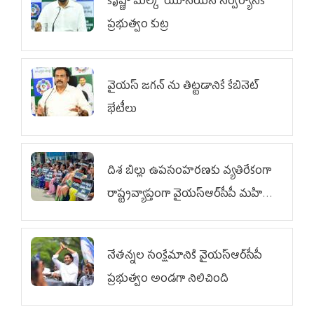
కృష్ణా మిల్క్‌ యూనియన్‌ నిర్వీర్యానికి
ప్రభుత్వం కుట్ర
వైయ‌స్ జగన్‌ ను తిట్టడానికే కేబినెట్‌
భేటీలు
దిశ బిల్లు ఉపసంహరణకు వ్యతిరేకంగా
రాష్ట్రవ్యాప్తంగా వైయ‌స్ఆర్‌సీపీ మహిళా
విభాగం ఆందోళనలు
నేతన్నల సంక్షేమానికి వైయ‌స్ఆర్‌సీపీ
ప్రభుత్వం అండగా నిలిచింది