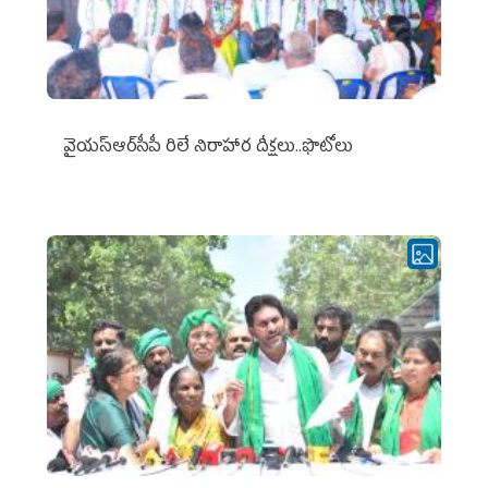
వైయ‌స్ఆర్‌సీపీ రిలే నిరాహార దీక్షలు..ఫొటోలు