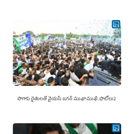
పొగాకు రైతుల‌తో వైయ‌స్ జ‌గ‌న్ ముఖాముఖి..ఫొటోలు2