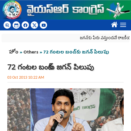
Skip to main content
????
జగన్‌కు పేరు వస్తుందనే రాజకీయ కక్షతో దిశ 
You are here
హోం
»
Others
» 72 గంటల బంద్‌కు జగన్ పిలుపు
72 గంటల బంద్‌కు జగన్ పిలుపు
03 Oct 2013 10:22 AM