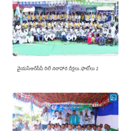
వైయ‌స్ఆర్‌సీపీ రిలే నిరాహార దీక్షలు..ఫొటోలు 2