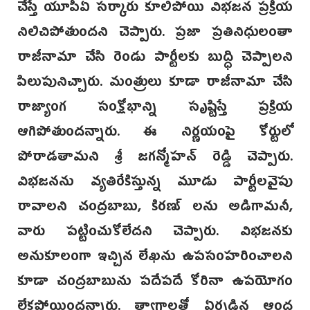
చేస్తే యూపీఏ సర్కారు కూలిపోయి విభజన ప్రక్రియ
నిలిచిపోతుందని చెప్పారు. ప్రజా ప్రతినిధులంతా
రాజీనామా చేసి రెండు పార్టీలకు బుద్ధి చెప్పాలని
పిలుపునిచ్చారు. మంత్రులు కూడా రాజీనామా చేసి
రాజ్యాంగ సంక్షోభాన్ని సృష్టిస్తే ప్రక్రియ
ఆగిపోతుందన్నారు. ఈ నిర్ణయంపై కోర్టులో
పోరాడతామని శ్రీ జగన్మోహన్ రెడ్డి చెప్పారు.
విభజనను వ్యతిరేకిస్తున్న మూడు పార్టీలవైపు
రావాలని చంద్రబాబు, కిరణ్ లను అడిగామనీ,
వారు పట్టించుకోలేదని చెప్పారు. విభజనకు
అనుకూలంగా ఇచ్చిన లేఖను ఉపసంహరించాలని
కూడా చంద్రబాబును పదేపదే కోరినా ఉపయోగం
లేకపోయిందన్నారు. త్యాగాలతో ఏర్పడిన ఆంధ్ర