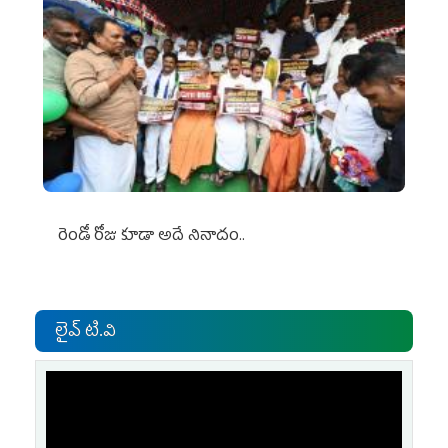
రెండో రోజు కూడా అదే నినాదం..
లైవ్ టి.వి