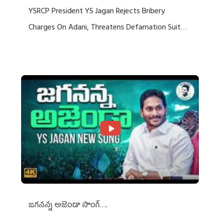
YSRCP President YS Jagan Rejects Bribery
Charges On Adani, Threatens Defamation Suit
Against Media Groups
జగనన్న అజెండా సాంగ్….