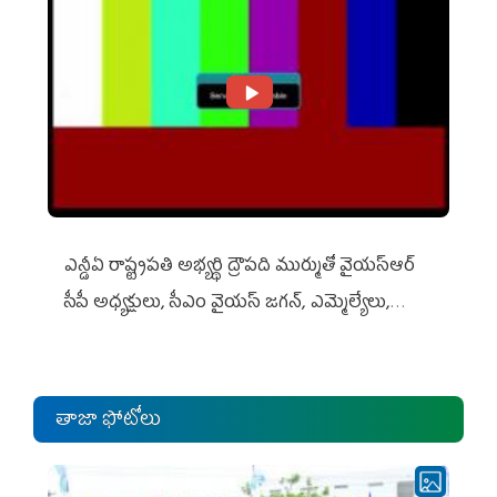
ఎన్డీఏ రాష్ట్ర‌ప‌తి అభ్య‌ర్థి ద్రౌప‌ది ముర్ముతో వైయ‌స్ఆర్
సీపీ అధ్య‌క్షులు, సీఎం వైయ‌స్ జ‌గ‌న్, ఎమ్మెల్యేలు,
ఎంపీల స‌మావేశం
తాజా ఫోటోలు