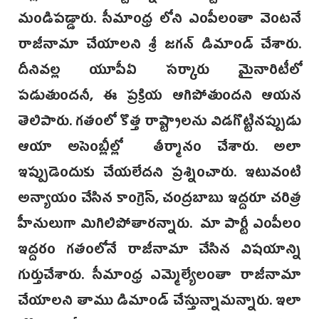
మండిపడ్డారు. సీమాంధ్ర లోని ఎంపీలంతా వెంటనే
రాజీనామా చేయాలని శ్రీ జగన్ డిమాండ్ చేశారు.
దీనివల్ల యూపీఏ సర్కారు మైనారిటీలో
పడుతుందనీ, ఈ ప్రక్రియ ఆగిపోతుందని ఆయన
తెలిపారు. గతంలో కొత్త రాష్ట్రాలను విడగొట్టినప్పుడు
ఆయా అసెంబ్లీల్లో తీర్మానం చేశారు. అలా
ఇప్పుడెందుకు చేయలేదని ప్రశ్నించారు. ఇటువంటి
అన్యాయం చేసిన కాంగ్రెస్, చంద్రబాబు ఇద్దరూ చరిత్ర
హీనులుగా మిగిలిపోతారన్నారు. మా పార్టీ ఎంపీలం
ఇద్దరం గతంలోనే రాజీనామా చేసిన విషయాన్ని
గుర్తుచేశారు. సీమాంధ్ర ఎమ్మెల్యేలంతా రాజీనామా
చేయాలని తాము డిమాండ్ చేస్తున్నామన్నారు. ఇలా