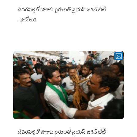
దేవరపల్లిలో పొగాకు రైతులతో వైయస్ జగన్ భేటీ
..ఫొటోలు2
దేవరపల్లిలో పొగాకు రైతులతో వైయస్ జగన్ భేటీ