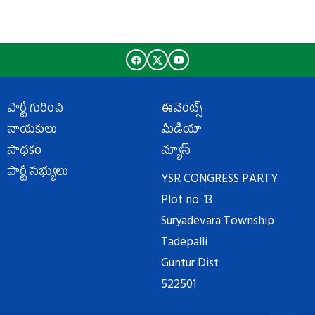
పార్టీ గురించి
ఈవెంట్స్
నాయకులు
మీడియా
సాధకం
న్యూస్
పార్టీ సభ్యులు
YSR CONGRESS PARTY
Plot no. 13
Suryadevara Township
Tadepalli
Guntur Dist
522501