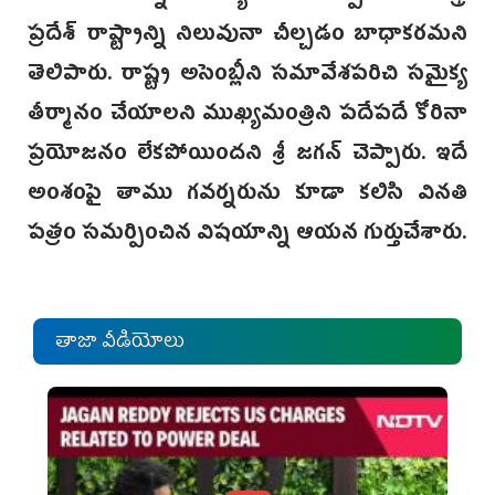
ప్రదేశ్ రాష్ట్రాన్ని నిలువునా చీల్చడం బాధాకరమని
తెలిపారు. రాష్ట్ర అసెంబ్లీని సమావేశపరిచి సమైక్య
తీర్మానం చేయాలని ముఖ్యమంత్రిని పదేపదే కోరినా
ప్రయోజనం లేకపోయిందని శ్రీ జగన్ చెప్పారు. ఇదే
అంశంపై తాము గవర్నరును కూడా కలిసి వినతి
పత్రం సమర్పించిన విషయాన్ని ఆయన గుర్తుచేశారు.
తాజా వీడియోలు