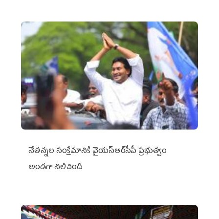
నేతన్నల సంక్షేమానికి వైయ‌స్ఆర్‌సీపీ ప్రభుత్వం
అండగా నిలిచింది