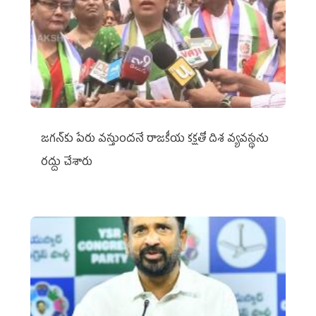
జగన్‌కు పేరు వస్తుందనే రాజకీయ కక్షతో దిశ వ్య‌వ‌స్థ‌ను
రద్దు చేశారు