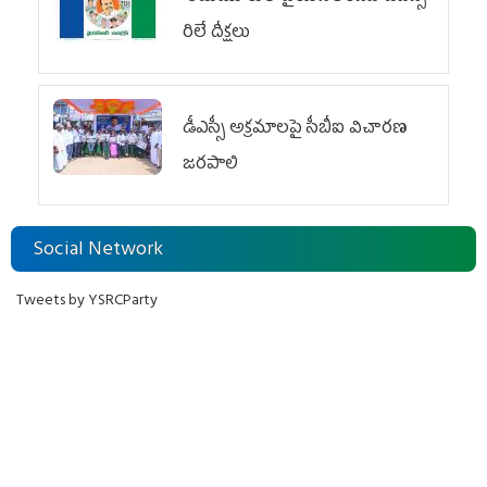
రిలే దీక్షలు
డీఎస్సీ అక్రమాలపై సీబీఐ విచారణ
జరపాలి
Social Network
Tweets by YSRCParty