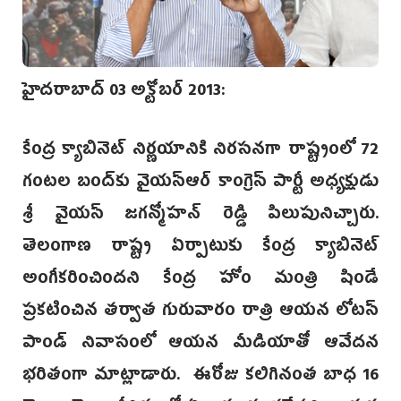
హైదరాబాద్ 03 అక్టోబర్ 2013:
కేంద్ర క్యాబినెట్ నిర్ణయానికి నిరసనగా రాష్ట్రంలో 72
గంటల బంద్‌కు వైయస్ఆర్ కాంగ్రెస్ పార్టీ అధ్యక్షుడు
శ్రీ వైయస్ జగన్మోహన్ రెడ్డి పిలుపునిచ్చారు.
తెలంగాణ రాష్ట్ర ఏర్పాటుకు కేంద్ర క్యాబినెట్
అంగీకరించిందని కేంద్ర హోం మంత్రి షిండే
ప్రకటించిన తర్వాత గురువారం రాత్రి ఆయన లోటస్
పాండ్ నివాసంలో ఆయన మీడియాతో ఆవేదన
భరితంగా మాట్లాడారు. ఈరోజు కలిగినంత బాధ 16