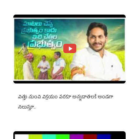
విత్తు నుంచి విక్రయం వరకూ అన్నదాతలకి అండగా
నిలుస్తూ..