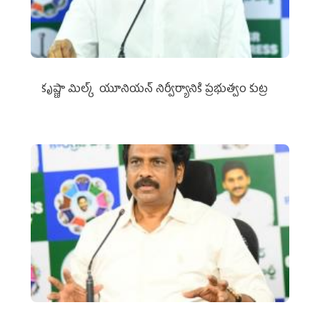
కృష్ణా మిల్క్‌ యూనియన్‌ నిర్వీర్యానికి ప్రభుత్వం కుట్ర