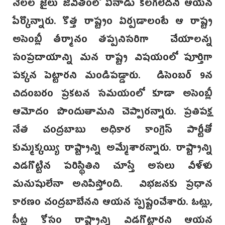
నెలల జైలు జీవితంలో ఏనాడు కలగలేదని ఆయన
పేర్కొన్నారు. కొత్త రాష్ట్రం ఏర్పడాలంటే ఆ రాష్ట్ర
అసెంబ్లీ తీర్మానం తప్పనిసరిగా చేయాలన్న
సంప్రదాయాన్ని మన రాష్ట్ర విషయంలో పూర్తిగా
పక్కన పెట్టారని మండిపడ్డారు. డిసెంబర్ 9న
చిదంబరం ప్రకటన సమయంలో కూడా అసెంబ్లీ
ఆమోదం పొందుతామని చెప్పారన్నారు. ప్రతిపక్ష
నేత చంద్రబాబు అధికార కాంగ్రెస్ పార్టీతో
కుమ్మక్కయ్యి రాష్ట్రాన్ని అమ్మేశారన్నారు. రాష్ట్రాన్ని
విడగొట్టిన పరిస్థితిని చూస్తే అసలు వీళ్ళు
మనుషులేనా అనిపిస్తోంది. విభజనకు ప్రధాన
కారణం చంద్రబాబేనని ఆయన స్పష్టంచేశారు. ఓట్లు,
సీట్ల కోసం రాష్ట్రాన్ని విడగొట్టారని ఆయన