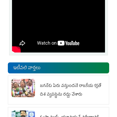
ఇటీవలి వార్తలు
జగన్‌కు పేరు వస్తుందనే రాజకీయ కక్షతో
దిశ వ్య‌వ‌స్థ‌ను రద్దు చేశారు