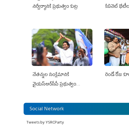
నిర్వీర్యానికి ప్రభుత్వం కుట్ర
కేబినెట్‌ భేటీ
నేతన్నల సంక్షేమానికి
రెండో రోజు క
వైయ‌స్ఆర్‌సీపీ ప్రభుత్వం
అండగా నిలిచింది
Social Network
Tweets by YSRCParty