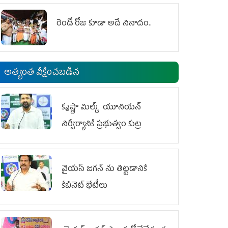
రెండో రోజు కూడా అదే నినాదం..
అత్యంత వీక్షించబడిన
కృష్ణా మిల్క్‌ యూనియన్‌
నిర్వీర్యానికి ప్రభుత్వం కుట్ర
వైయ‌స్ జగన్‌ ను తిట్టడానికే
కేబినెట్‌ భేటీలు