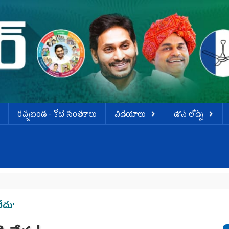
ర‌చ్చ‌బండ‌ - కోటి సంత‌కాలు
వీడియోలు
డౌన్ లోడ్స్
లేదు'