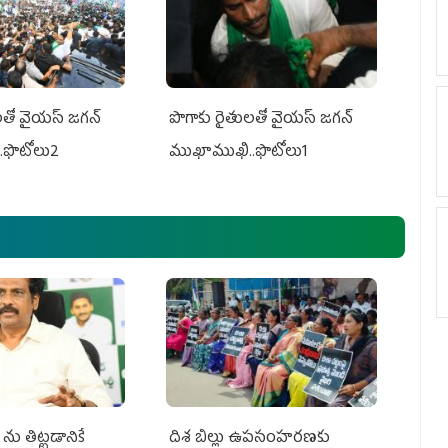
తో వైయ‌స్ జ‌గ‌న్
పొగాకు రైతుల‌తో వైయ‌స్ జ‌గ‌న్
.ఫొటోలు2
ముఖాముఖి..ఫొటోలు1
ను తిట్టడానికే
దిశ బిల్లు ఉపసంహరణకు