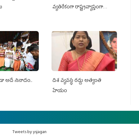
లు
వ్యతిరేకంగా రాష్ట్రవ్యాప్తంగా
వైయ‌స్ఆర్‌సీపీ మహిళా విభాగం
ఆందోళనలు
ూడా అదే నినాదం..
దిశ వ్యవస్థ రద్దు అత్యంత
హేయం
Tweets by ysjagan