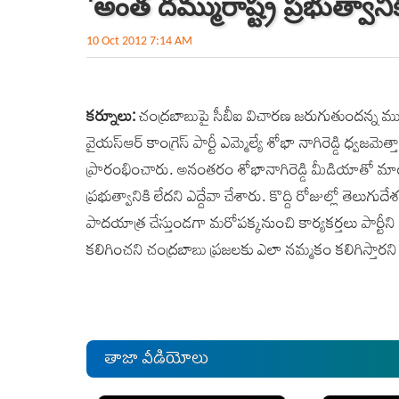
'అంత దమ్ము రాష్ట్ర ప్రభుత్వానిక
10 Oct 2012 7:14 AM
కర్నూలు:
చంద్రబాబుపై సీబీఐ విచారణ జరుగుతుందన్న ముఖ్యమ
వైయస్ఆర్ కాంగ్రెస్ పార్టీ ఎమ్మెల్యే శోభా నాగిరెడ్డి ధ్వ
ప్రారంభించారు. అనంతరం శోభానాగిరెడ్డి మీడియాతో మాట్ల
ప్రభుత్వానికి లేదని ఎద్దేవా చేశారు. కొద్ది రోజుల్లో తెల
పాదయాత్ర చేస్తుండగా మరోపక్కనుంచి కార్యకర్తలు పార్టీని
కలిగించని చంద్రబాబు ప్రజలకు ఎలా నమ్మకం కలిగిస్తారని
తాజా వీడియోలు