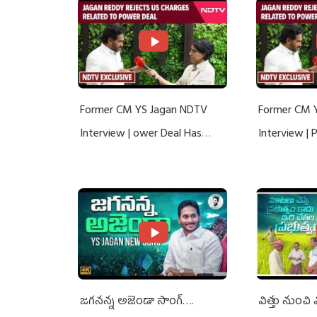
Former CM YS Jagan NDTV
Former CM 
Interview | ower Deal Has
Interview |
Nothing To Do With Adani: YS
Nothing To 
Jagan Rejects US Charges
Jagan Rejec
జగనన్న అజెండా సాంగ్….
విత్తు నుంచి