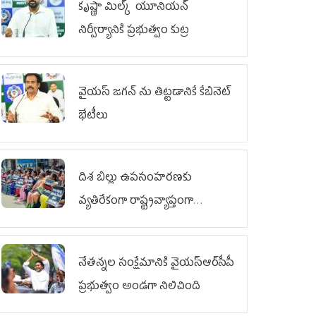
కృష్ణా మిల్క్‌ యూనియన్‌
నిర్వీర్యానికి ప్రభుత్వం కుట్ర
వైయ‌స్ జగన్‌ ను తిట్టడానికే కేబినెట్‌
భేటీలు
దిశ బిల్లు ఉపసంహరణకు
వ్యతిరేకంగా రాష్ట్రవ్యాప్తంగా
వైయ‌స్ఆర్‌సీపీ మహిళా విభాగం
ఆందోళనలు
నేతన్నల సంక్షేమానికి వైయ‌స్ఆర్‌సీపీ
ప్రభుత్వం అండగా నిలిచింది