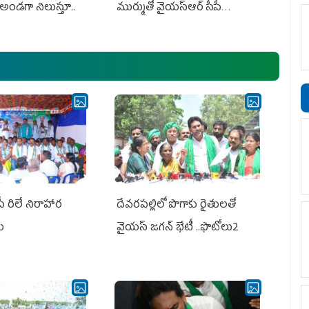
అండగా నిలుస్తూ..
ముర్ముతో వైయ‌స్ఆర్ సీపీ
అధ్య‌క్షులు, సీఎం వైయ‌స్ జ‌గ‌న్,
ఎమ్మెల్యేలు, ఎంపీల స‌మావేశం
పీ రిలే నిరాహార
దేవరపల్లిలో పొగాకు రైతులతో
లు
వైయస్ జగన్ భేటీ ..ఫొటోలు2