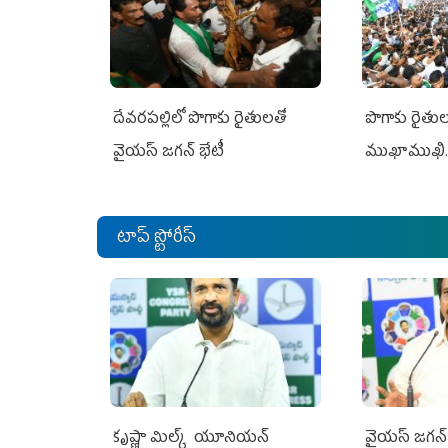
దేవరపల్లిలో పొగాకు రైతులతో
పొగాకు రైతుల‌
వైయస్ జగన్ భేటీ
ముఖాముఖి.
టాప్ స్టోరీస్
కృష్ణా మిల్క్‌ యూనియన్‌
వైయ‌స్ జగన్‌ 