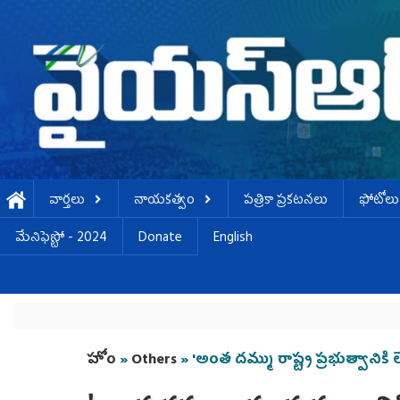
Skip to main content
వార్తలు
నాయకత్వం
పత్రికా ప్రకటనలు
ఫోటోలు
మేనిఫెస్టో - 2024
Donate
English
You are here
హోం
»
Others
» 'అంత దమ్ము రాష్ట్ర ప్రభుత్వానికి 