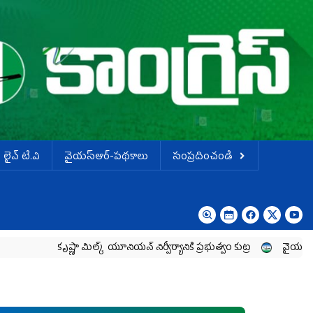
లైవ్ టి.వి
వైయస్ఆర్-పథకాలు
సంప్రదించండి
కృష్ణా మిల్క్‌ యూనియన్‌ నిర్వీర్యానికి ప్రభుత్వం కుట్ర
వైయ‌స్ జగన్‌ ను తిట్