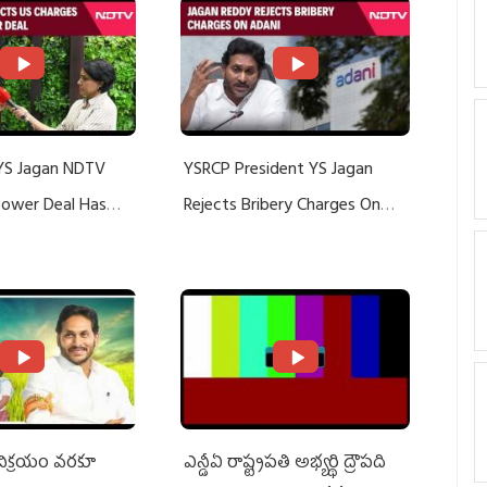
YS Jagan NDTV
YSRCP President YS Jagan
 Power Deal Has
Rejects Bribery Charges On
Do With Adani: YS
Adani, Threatens Defamation
ts US Charges
Suit Against Media Groups
 విక్రయం వరకూ
ఎన్డీఏ రాష్ట్ర‌ప‌తి అభ్య‌ర్థి ద్రౌప‌ది