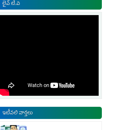
లైవ్ టి.వి
ఇటీవలి వార్తలు