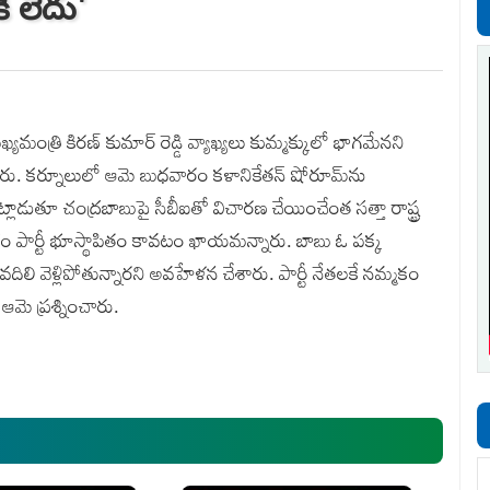
ి లేదు'
ంత్రి కిరణ్ కుమార్ రెడ్డి వ్యాఖ్యలు కుమ్మక్కులో భాగమేనని
జమెత్తారు. కర్నూలులో ఆమె బుధవారం కళానికేతన్ షోరూమ్‌ను
ాడుతూ చంద్రబాబుపై సీబీఐతో విచారణ చేయించేంత సత్తా రాష్ట్ర
ుగుదేశం పార్టీ భూస్థాపితం కావటం ఖాయమన్నారు. బాబు ఓ పక్క
 వదిలి వెళ్లిపోతున్నారని అవహేళన చేశారు. పార్టీ నేతలకే నమ్మకం
 ఆమె ప్రశ్నించారు.