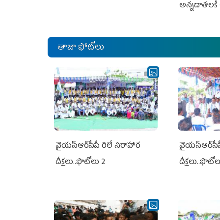
అన్నదాతలకి 
తాజా ఫోటోలు
వైయ‌స్ఆర్‌సీపీ రిలే నిరాహార
వైయ‌స్ఆర్‌సీ
దీక్షలు..ఫొటోలు 2
దీక్షలు..ఫొటో