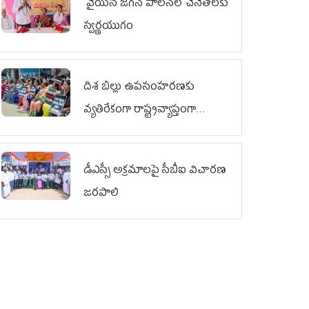
వైయ‌స్ జగన్ పాలనలో చేనేతలకు
స్వర్ణయుగం
దిశ బిల్లు ఉపసంహరణకు
వ్యతిరేకంగా రాష్ట్రవ్యాప్తంగా
వైయ‌స్ఆర్‌సీపీ మహిళా విభాగం
ఆందోళనలు
డీఎస్సీ అక్రమాలపై సీబీఐ విచారణ
జరపాలి