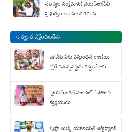
నేతన్నల సంక్షేమానికి వైయ‌స్ఆర్‌సీపీ
ప్రభుత్వం అండగా నిలిచింది
అత్యంత వీక్షించబడిన
జగన్‌కు పేరు వస్తుందనే రాజకీయ
కక్షతో దిశ వ్య‌వ‌స్థ‌ను రద్దు చేశారు
వైయ‌స్ జగన్ పాలనలో చేనేతలకు
స్వర్ణయుగం
కృష్ణా మిల్క్‌ యూనియన్‌ నిర్వీర్యానికి