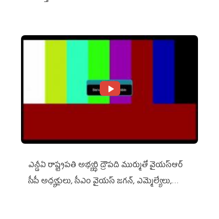
ఎన్డీఏ రాష్ట్ర‌ప‌తి అభ్య‌ర్థి ద్రౌప‌ది ముర్ముతో వైయ‌స్ఆర్
సీపీ అధ్య‌క్షులు, సీఎం వైయ‌స్ జ‌గ‌న్, ఎమ్మెల్యేలు,
ఎంపీల స‌మావేశం