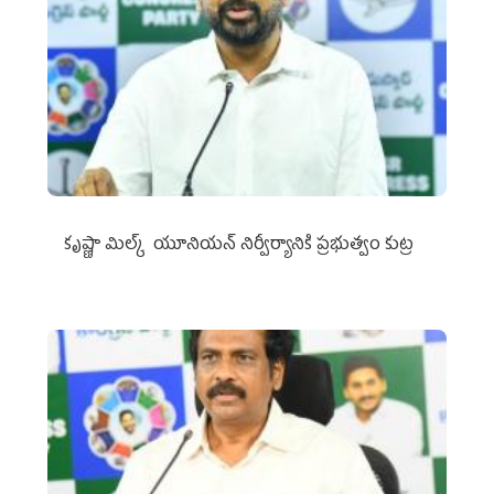
కృష్ణా మిల్క్‌ యూనియన్‌ నిర్వీర్యానికి ప్రభుత్వం కుట్ర