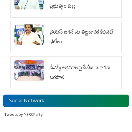
ప్రభుత్వం కుట్ర
వైయ‌స్ జగన్‌ ను తిట్టడానికే కేబినెట్‌
భేటీలు
డీఎస్సీ అక్రమాలపై సీబీఐ విచారణ
జరపాలి
Social Network
Tweets by YSRCParty