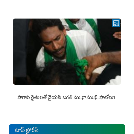
పొగాకు రైతుల‌తో వైయ‌స్ జ‌గ‌న్ ముఖాముఖి..ఫొటోలు1
టాప్ స్టోరీస్