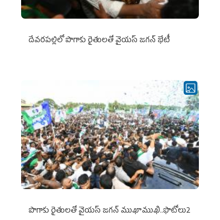
దేవరపల్లిలో పొగాకు రైతులతో వైయస్ జగన్ భేటీ
పొగాకు రైతుల‌తో వైయ‌స్ జ‌గ‌న్ ముఖాముఖి..ఫొటోలు2