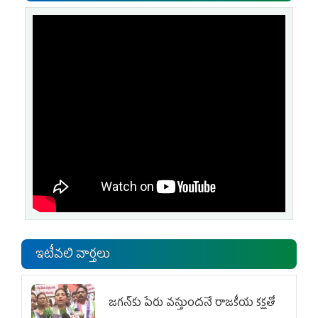
ఇటీవలి వార్తలు
జగన్‌కు పేరు వస్తుందనే రాజకీయ కక్షతో