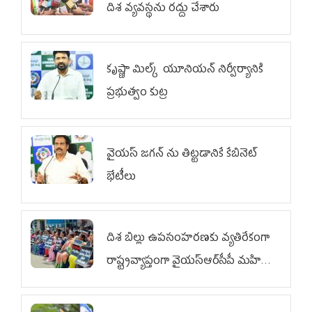
దిశ వ్య‌వ‌స్థ‌ను రద్దు చేశారు
కృష్ణా మిల్క్‌ యూనియన్‌ నిర్వీర్యానికి
ప్రభుత్వం కుట్ర
వైయ‌స్ జగన్‌ ను తిట్టడానికే కేబినెట్‌
భేటీలు
దిశ బిల్లు ఉపసంహరణకు వ్యతిరేకంగా
రాష్ట్రవ్యాప్తంగా వైయ‌స్ఆర్‌సీపీ మహిళా
విభాగం ఆందోళనలు