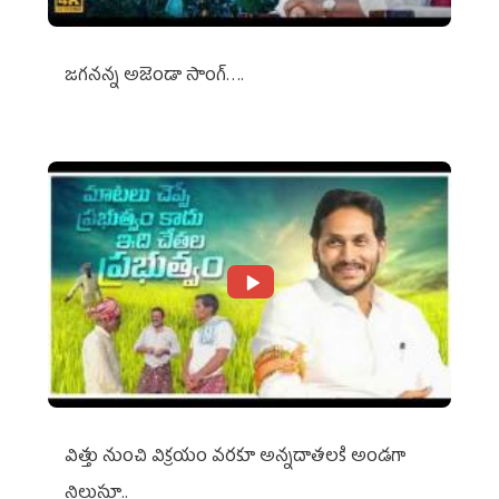
జగనన్న అజెండా సాంగ్….
విత్తు నుంచి విక్రయం వరకూ అన్నదాతలకి అండగా
నిలుస్తూ..