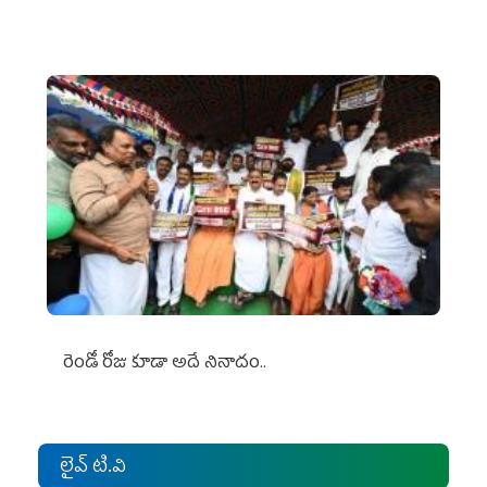
రెండో రోజు కూడా అదే నినాదం..
లైవ్ టి.వి