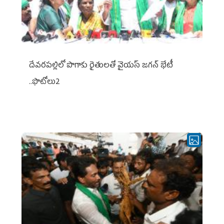
దేవరపల్లిలో పొగాకు రైతులతో వైయస్ జగన్ భేటీ
..ఫొటోలు2