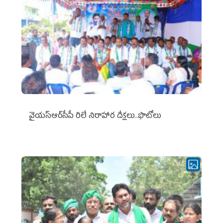
వైయ‌స్ఆర్‌సీపీ రిలే నిరాహార దీక్షలు..ఫొటోలు