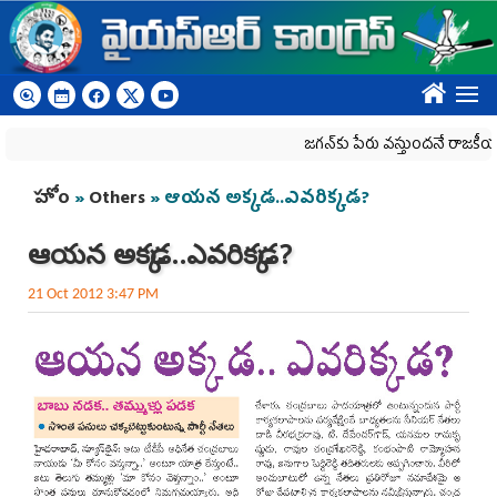
Skip to main content
????
జగన్‌కు పేరు వస్తుందనే రాజకీయ కక్షతో దిశ 
You are here
హోం
»
Others
» ఆయన అక్కడ..ఎవరిక్కడ?
ఆయన అక్కడ..ఎవరిక్కడ?
21 Oct 2012 3:47 PM