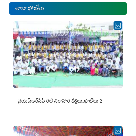
తాజా ఫోటోలు
వైయ‌స్ఆర్‌సీపీ రిలే నిరాహార దీక్షలు..ఫొటోలు 2