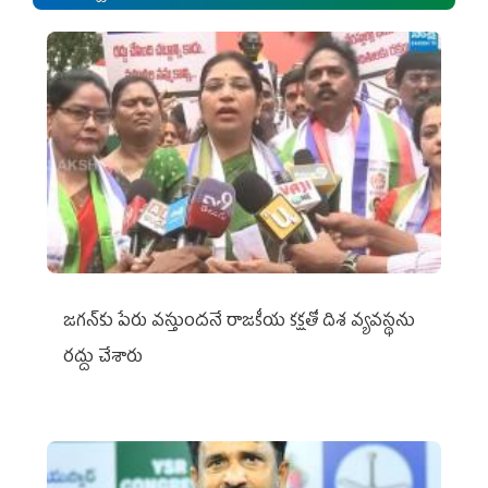
జగన్‌కు పేరు వస్తుందనే రాజకీయ కక్షతో దిశ వ్య‌వ‌స్థ‌ను
రద్దు చేశారు