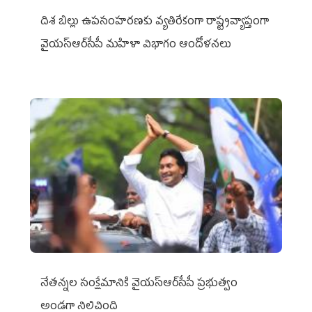
దిశ బిల్లు ఉపసంహరణకు వ్యతిరేకంగా రాష్ట్రవ్యాప్తంగా
వైయ‌స్ఆర్‌సీపీ మహిళా విభాగం ఆందోళనలు
నేతన్నల సంక్షేమానికి వైయ‌స్ఆర్‌సీపీ ప్రభుత్వం
అండగా నిలిచింది