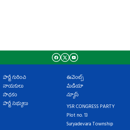
పార్టీ గురించి
ఈవెంట్స్
నాయకులు
మీడియా
సాధకం
న్యూస్
పార్టీ సభ్యులు
YSR CONGRESS PARTY
Plot no. 13
Suryadevara Township