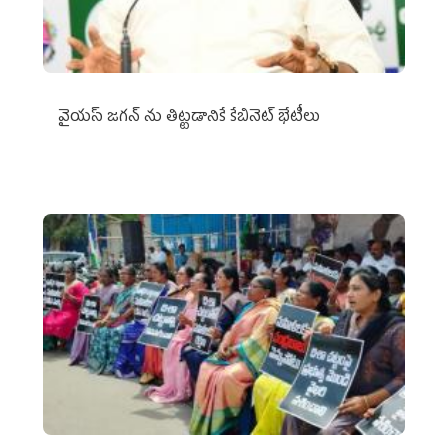
వైయ‌స్ జగన్‌ ను తిట్టడానికే కేబినెట్‌ భేటీలు