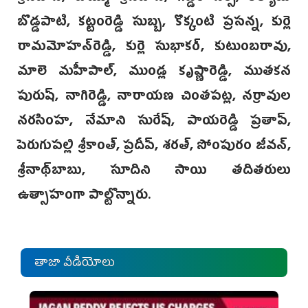
బొడ్డపాటి, కట్టంరెడ్డి సుబ్బ, కొక్కంటి ప్రసన్న, కుర్లె
రామమోహన్‌రెడ్డి, కుర్లె సుభాకర్, కుటుంబరావు,
మాలె మహీపాల్, ముండ్ల కృష్ణారెడ్డి, ముతకన
పురుష్, నాగిరెడ్డి, నారాయణ చింతపట్ల, నర్రావుల
నరసింహ, నేమాని సురేష్, పాయరెడ్డి ప్రతాప్,
పెరుగుపల్లి శ్రీకాంత్, ప్రదీప్, శరత్, సోంపురం జీవన్,
శ్రీనాథ్‌బాబు, సూదిని సాయి తదితరులు
ఉత్సాహంగా పాల్టొన్నారు.
తాజా వీడియోలు