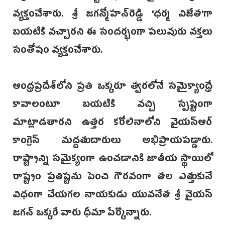
వ్యక్తంచేశారు. శ్రీ జగన్మోహన్‌రెడ్డి 'ధర్మ విజేత'గా
బయటికి వచ్చారని ఈ సందర్భంగా పలువురు వక్తలు
సంతోషం వ్యక్తంచేశారు.
ఆంధ్రప్రదేశ్‌లోని ప్రతి ఒక్కరూ త్వరలోనే సమైక్యాంధ్రే
కావాలంటూ బయటికి వచ్చి స్పష్టంగా
మాట్లాడతారని ఉత్తర కరోలినాలోని వైయస్ఆర్‌
కాంగ్రెస్‌ మద్దతుదారులు అభిప్రాయపడ్డారు.
రాష్ట్రాన్ని సమైక్యంగా ఉంచడానికి జాతీయ స్థాయిలో
రాష్ట్రం ప్రతిష్టను పెంచి గౌరవంగా తల ఎత్తుకునే
విధంగా చేయగల నాయకుడు యువనేత శ్రీ వైయస్‌
జగన్‌ ఒక్కరే వారు ధీమా పేర్కొన్నారు.