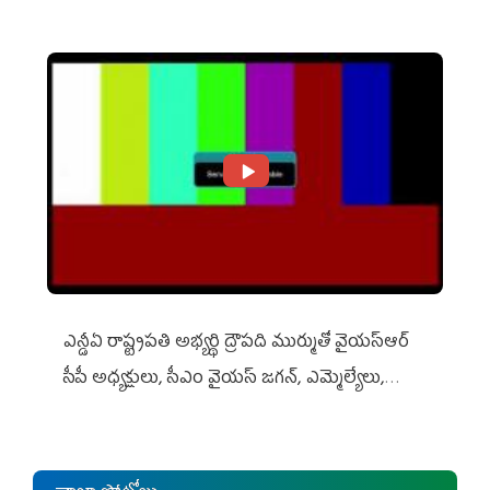
ఎన్డీఏ రాష్ట్ర‌ప‌తి అభ్య‌ర్థి ద్రౌప‌ది ముర్ముతో వైయ‌స్ఆర్
సీపీ అధ్య‌క్షులు, సీఎం వైయ‌స్ జ‌గ‌న్, ఎమ్మెల్యేలు,
ఎంపీల స‌మావేశం