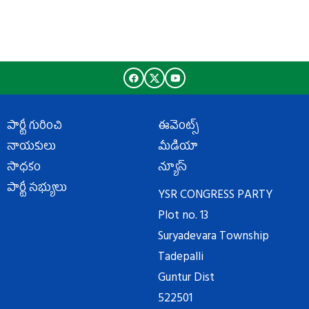
పార్టీ గురించి
ఈవెంట్స్
నాయకులు
మీడియా
సాధకం
న్యూస్
పార్టీ సభ్యులు
YSR CONGRESS PARTY
Plot no. 13
Suryadevara Township
Tadepalli
Guntur Dist
522501