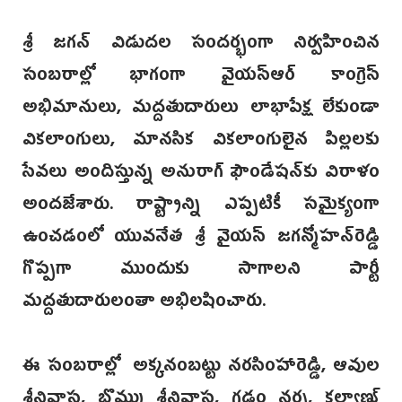
శ్రీ జగన్‌ విడుదల సందర్భంగా నిర్వహించిన
సంబరాల్లో భాగంగా వైయస్ఆర్‌ కాంగ్రెస్
అభిమానులు, మద్దతుదారులు‌ లాభాపేక్ష లేకుండా
వికలాంగులు, మానసిక వికలాంగులైన పిల్లలకు
సేవలు అందిస్తున్న అనురాగ్‌ ఫౌండేషన్‌కు విరాళం
అందజేశారు. రాష్ట్రాన్ని ఎప్పటికీ సమైక్యంగా
ఉంచడంలో యువనేత శ్రీ వైయస్‌ జగన్మోహన్‌రెడ్డి
గొప్పగా ముందుకు సాగాలని పార్టీ
మద్దతుదారులంతా అభిలషించారు.
ఈ సంబరాల్లో అక్కనంబట్టు నరసింహారెడ్డి, ఆవుల
శ్రీనివాస, బొమ్ము శ్రీనివాస, గడ్డం నర్స, కల్యాణ్‌