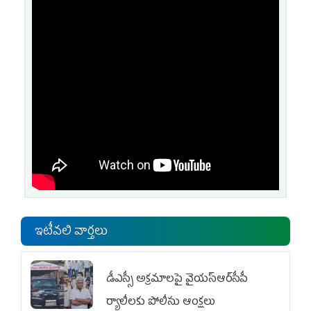
ఇటీవలి వార్తలు
డీఎస్సీ అక్రమాలపై వైయ‌స్ఆర్‌సీపీ
ర్యాలీలకు పోలీసు ఆంక్షలు