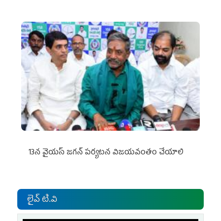
13న వైయస్‌ జగన్‌ పర్యటన విజయవంతం చేయాలి
లైవ్ టి.వి