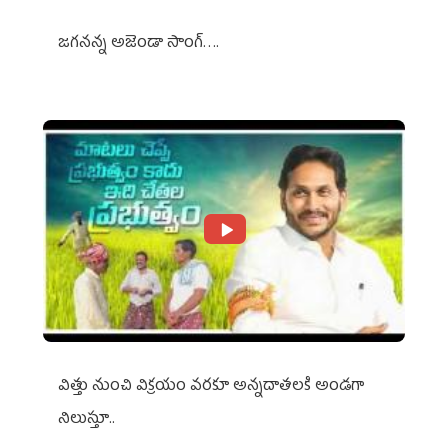
జగనన్న అజెండా సాంగ్….
విత్తు నుంచి విక్రయం వరకూ అన్నదాతలకి అండగా
నిలుస్తూ..