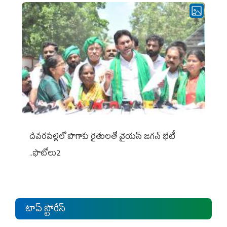
దేవరపల్లిలో పొగాకు రైతులతో వైయస్ జగన్ భేటీ
..ఫొటోలు2
టాప్ స్టోరీస్