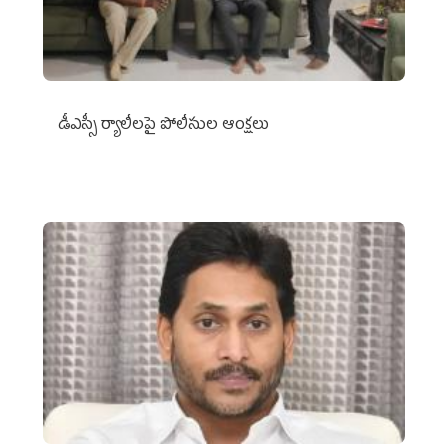
డీఎస్సీ ర్యాలీలపై పోలీసుల ఆంక్షలు