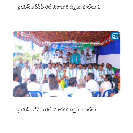
వైయ‌స్ఆర్‌సీపీ రిలే నిరాహార దీక్షలు..ఫొటోలు 2
వైయ‌స్ఆర్‌సీపీ రిలే నిరాహార దీక్షలు..ఫొటోలు