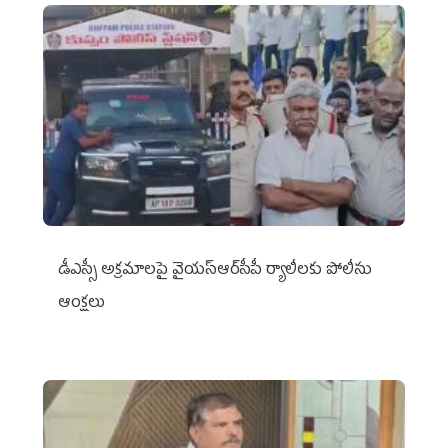
డీఎస్సీ అక్రమాలపై వైయ‌స్ఆర్‌సీపీ ర్యాలీలకు పోలీసు
ఆంక్షలు