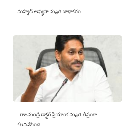
మహ్మద్‌ అఫ్యఫా మృతి బాధాకరం
రాజమండ్రి డాక్టర్‌ ప్రియాంక మృతి తీవ్రంగా
కలచివేసింది