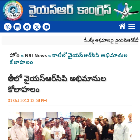
Skip to main content
????
డీఎస్సీ అక్రమాలపై వైయ‌స్ఆర్‌సీపీ ర్యాలీ
You are here
హోం
»
NRI News
» రాలీలో వైయస్ఆర్‌సిపి అభిమానుల
కోలాహలం
రాలీలో వైయస్ఆర్‌సిపి అభిమానుల
కోలాహలం
01 Oct 2013 12:58 PM