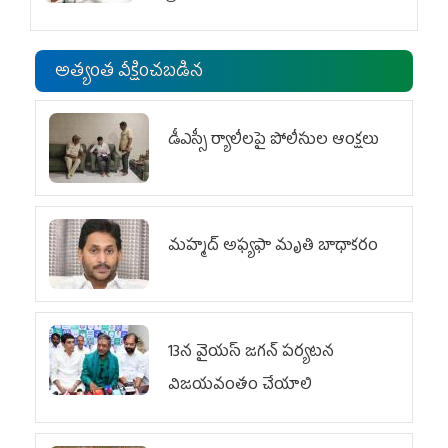
అత్యంత వీక్షించబడిన
డీఎస్సీ ర్యాలీలపై పోలీసుల ఆంక్షలు
మహ్మద్‌ అఫ్యఫా మృతి బాధాకరం
13న వైయస్‌ జగన్‌ పర్యటన
విజయవంతం చేయాలి