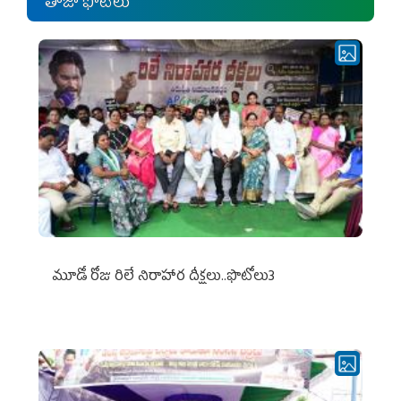
తాజా ఫోటోలు
మూడో రోజు రిలే నిరాహార దీక్షలు..ఫొటోలు3