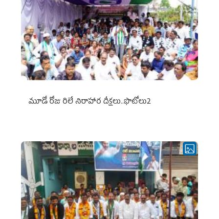
మూడో రోజు రిలే నిరాహార దీక్షలు..ఫొటోలు2