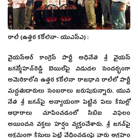
రాలీ (ఉత్తర కరోలినా- యుఎస్ఎ) :
వైయస్ఆర్‌ కాంగ్రెస్‌ పార్టీ అధినేత శ్రీ వైయస్‌
జగన్మోహన్‌రెడ్డి బెయిల్‌పై విడుదల సందర్భంగా
అమెరికాలోని ఉత్తర కరోలినా రాజధాని రాలీలో పార్టీ
మద్దతుదారులు సంబరాలు జరుపుకున్నారు. యువ
నేత శ్రీ జగన్‌పై అన్యాయంగా పెట్టిన పలు కేసుల్లో
ఆధారాలు చూపించడంలో సిబిఐ విఫలం
అయిందని వక్తలు హర్షం వ్యక్తంచేశారు. శ్రీ జగన్‌పై
అక్రమంగా కేసులు పెట్టి వేధించడంపై వారు ఆగ్రహం