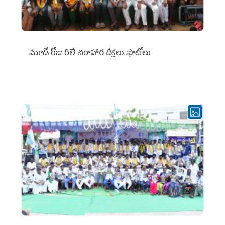
మూడో రోజు రిలే నిరాహార దీక్షలు..ఫొటోలు