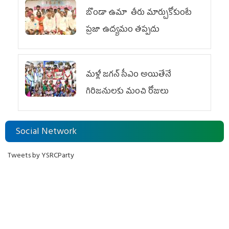
బొండా ఉమా తీరు మార్చుకోకుంటే
ప్రజా ఉద్యమం తప్పదు
మళ్లీ జగన్ సీఎం అయితేనే
గిరిజనులకు మంచి రోజులు
Social Network
Tweets by YSRCParty