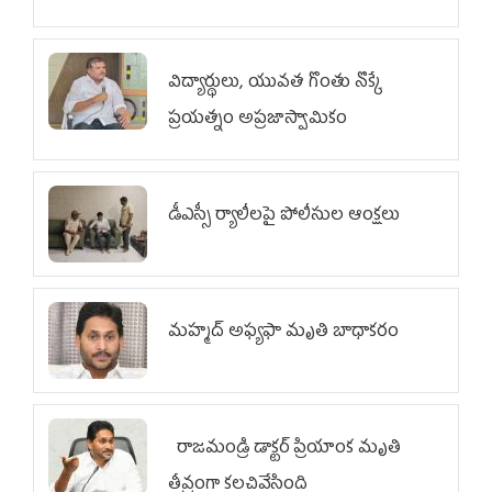
విద్యార్థులు, యువత గొంతు నొక్కే
ప్రయత్నం అప్రజాస్వామికం
డీఎస్సీ ర్యాలీలపై పోలీసుల ఆంక్షలు
మహ్మద్‌ అఫ్యఫా మృతి బాధాకరం
రాజమండ్రి డాక్టర్‌ ప్రియాంక మృతి
తీవ్రంగా కలచివేసింది