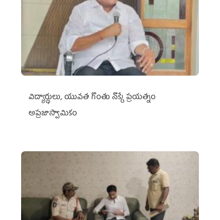
విద్యార్థులు, యువత గొంతు నొక్కే ప్రయత్నం
అప్రజాస్వామికం