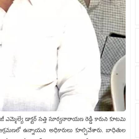
ెల్యే డాక్టర్ సత్తి సూర్యనారాయణ రెడ్డి కారుని కూట‌మి
ు ఆక్రమణలో ఉన్నాయని అధికారులు కూల్చివేశారు. బాధితుల