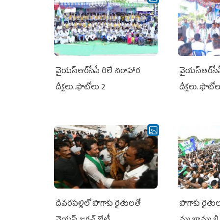
వైయ‌స్ఆర్‌సీపీ రిలే నిరాహార
వైయ‌స్ఆర్‌సీ
దీక్షలు..ఫొటోలు 2
దీక్షలు..ఫొటో
దేవరపల్లిలో పొగాకు రైతులతో
పొగాకు రైతుల‌