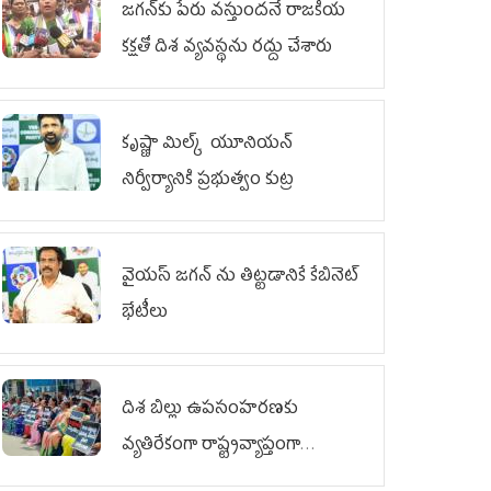
జగన్‌కు పేరు వస్తుందనే రాజకీయ
కక్షతో దిశ వ్య‌వ‌స్థ‌ను రద్దు చేశారు
కృష్ణా మిల్క్‌ యూనియన్‌
నిర్వీర్యానికి ప్రభుత్వం కుట్ర
వైయ‌స్ జగన్‌ ను తిట్టడానికే కేబినెట్‌
భేటీలు
దిశ బిల్లు ఉపసంహరణకు
వ్యతిరేకంగా రాష్ట్రవ్యాప్తంగా
వైయ‌స్ఆర్‌సీపీ మహిళా విభాగం