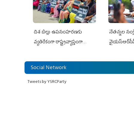
దిశ బిల్లు ఉపసంహరణకు
నేతన్నల సంక్ష
వ్యతిరేకంగా రాష్ట్రవ్యాప్తంగా
వైయ‌స్ఆర్‌సీప
వైయ‌స్ఆర్‌సీపీ మహిళా విభాగం
అండగా నిలిచ
ఆందోళనలు
Social Network
Tweets by YSRCParty