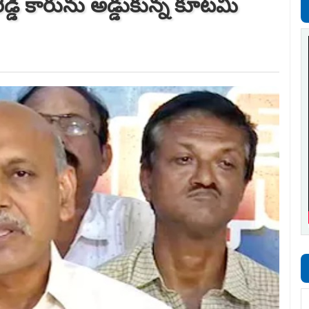
డ్డి కారును అడ్డుకున్న కూట‌మి