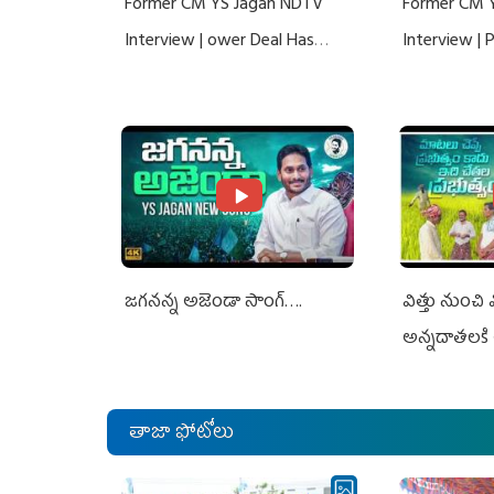
Former CM YS Jagan NDTV
Former CM 
Interview | ower Deal Has
Interview |
Nothing To Do With Adani: YS
Nothing To 
Jagan Rejects US Charges
Jagan Rejec
జగనన్న అజెండా సాంగ్….
విత్తు నుంచి
అన్నదాతలకి 
తాజా ఫోటోలు