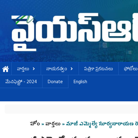
Skip to main content
వార్తలు
నాయకత్వం
పత్రికా ప్రకటనలు
ఫోటోలు
మేనిఫెస్టో - 2024
Donate
English
You are here
హోం
»
వార్తలు
» మాజీ ఎమ్మెల్యే సూర్యనారాయణ రెడ్