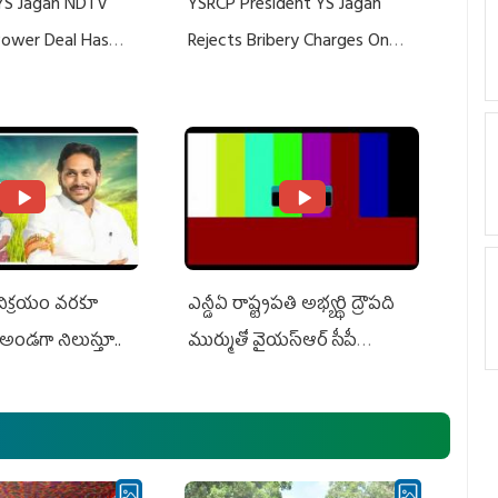
YS Jagan NDTV
YSRCP President YS Jagan
 Power Deal Has
Rejects Bribery Charges On
Do With Adani: YS
Adani, Threatens Defamation
ts US Charges
Suit Against Media Groups
 విక్రయం వరకూ
ఎన్డీఏ రాష్ట్ర‌ప‌తి అభ్య‌ర్థి ద్రౌప‌ది
అండగా నిలుస్తూ..
ముర్ముతో వైయ‌స్ఆర్ సీపీ
అధ్య‌క్షులు, సీఎం వైయ‌స్ జ‌గ‌న్,
ఎమ్మెల్యేలు, ఎంపీల స‌మావేశం