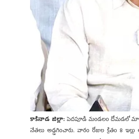
కాకినాడ జిల్లా:
పెదపూడి మండలం దోమడలో మాజీ ఎమ్మ
నేత‌లు అడ్డగించారు. వారం రోజుల క్రితం 8 ఇల్ల