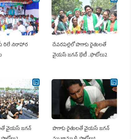
పీ రిలే నిరాహార
దేవరపల్లిలో పొగాకు రైతులతో
లు
వైయస్ జగన్ భేటీ ..ఫొటోలు2
తో వైయ‌స్ జ‌గ‌న్
పొగాకు రైతుల‌తో వైయ‌స్ జ‌గ‌న్