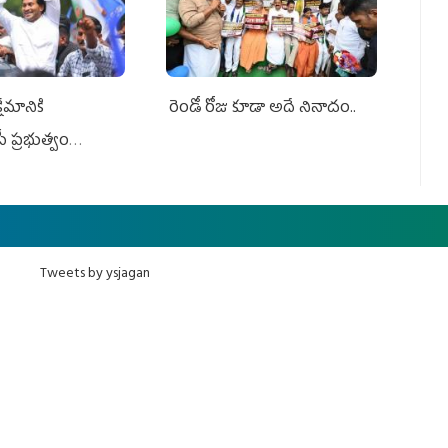
ేమానికి
రెండో రోజు కూడా అదే నినాదం..
ీ ప్రభుత్వం
ింది
Tweets by ysjagan