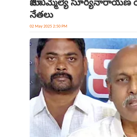
మాజీ ఎమ్మెల్యే సూర్యనారాయణ రె
నేత‌లు
02 May 2025 2:50 PM