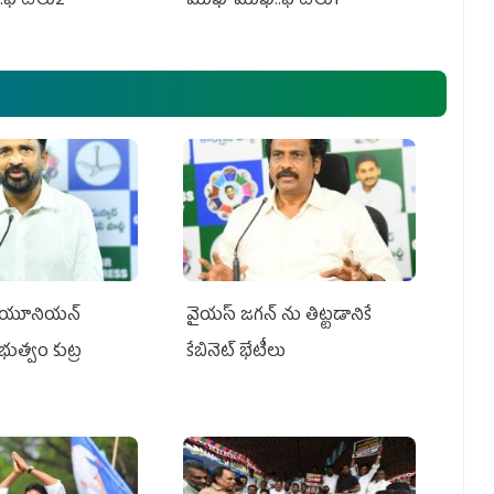
.ఫొటోలు2
ముఖాముఖి..ఫొటోలు1
్‌ యూనియన్‌
వైయ‌స్ జగన్‌ ను తిట్టడానికే
ప్రభుత్వం కుట్ర
కేబినెట్‌ భేటీలు