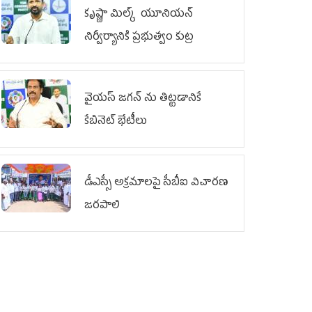
కృష్ణా మిల్క్‌ యూనియన్‌
నిర్వీర్యానికి ప్రభుత్వం కుట్ర
వైయ‌స్ జగన్‌ ను తిట్టడానికే
కేబినెట్‌ భేటీలు
డీఎస్సీ అక్రమాలపై సీబీఐ విచారణ
జరపాలి