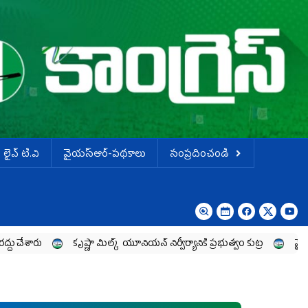
లైవ్ టి.వి
వైయస్ఆర్-పథకాలు
సంప్రదించండి
కృష్ణా మిల్క్‌ యూనియన్‌ నిర్వీర్యానికి ప్రభుత్వం కుట్ర
వైయ‌స్ జగన్‌ ను తిట్ట