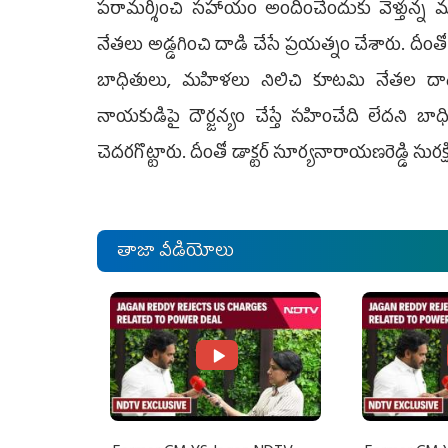
పరామర్శించి సహాయం అందించేందుకు వెళ్తున్న‌ మాజ
నేత‌లు అడ్డగించి దాడి చేసే ప్రయత్నం చేశారు. దీంతో
బాధితులు, మహిళలు నిలిచి కూట‌మి నేత‌ల దాడి
నాయకుడిపై దౌర్జన్యం చేస్తే సహించేది లేదని బా
చెద‌ర‌గొట్టారు. దీంతో డాక్ట‌ర్ సూర్య‌నారాయ‌ణ‌రెడ్డి సుర
తాజా వీడియోలు