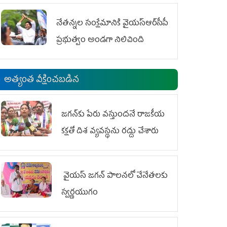
ఆందోళనలు
నేతన్నల సంక్షేమానికి వైయ‌స్ఆర్‌సీపీ
ప్రభుత్వం అండగా నిలిచింది
అత్యంత వీక్షించబడిన
జగన్‌కు పేరు వస్తుందనే రాజకీయ
కక్షతో దిశ వ్య‌వ‌స్థ‌ను రద్దు చేశారు
వైయ‌స్ జగన్ పాలనలో చేనేతలకు
స్వర్ణయుగం