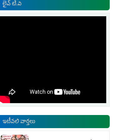
లైవ్ టి.వి
ఇటీవలి వార్తలు