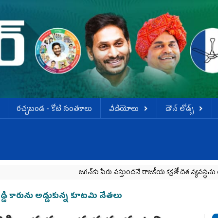
ర‌చ్చ‌బండ‌ - కోటి సంత‌కాలు
వీడియోలు
డౌన్ లోడ్స్
జగన్‌కు పేరు వస్తుందనే రాజకీయ కక్షతో దిశ వ్య‌వ‌స్థ‌ను రద్దు చేశారు
డి కారును అడ్డుకున్న కూట‌మి నేత‌లు