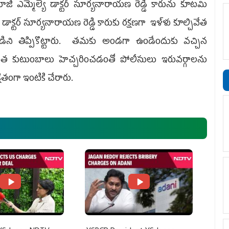
ీ ఎమ్మెల్యే డాక్టర్ సూర్యనారాయణ రెడ్డి కారును కూట‌మి
 డాక్టర్ సూర్యనారాయణ రెడ్డి కారుకు రక్షణగా ఇళ్ళు కూల్చివేత
ని తిప్పికొట్టారు. తమకు అండ‌గా ఉండేందుకు వ‌చ్చిన
ధిత కుటుంబాలు హెచ్చ‌రించ‌డంతో పోలీసులు ఇరువ‌ర్గాల‌ను
క్షితంగా ఇంటికి చేరారు.