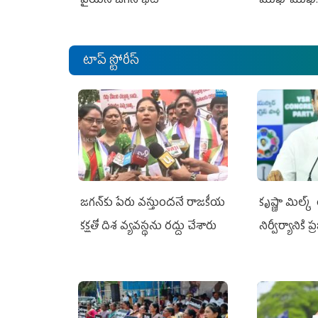
వైయస్ జగన్ భేటీ
ముఖాముఖి.
టాప్ స్టోరీస్
జగన్‌కు పేరు వస్తుందనే రాజకీయ
కృష్ణా మిల్క
కక్షతో దిశ వ్య‌వ‌స్థ‌ను రద్దు చేశారు
నిర్వీర్యానికి 