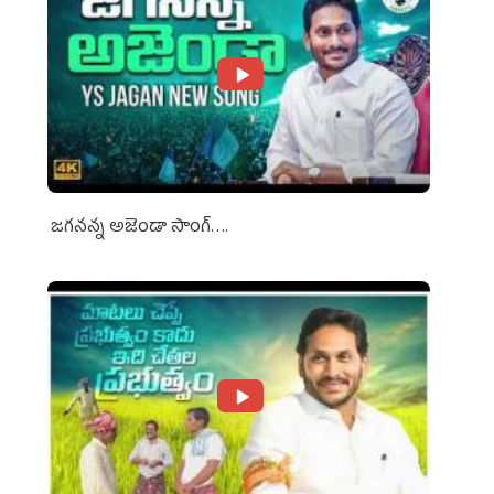
జగనన్న అజెండా సాంగ్….