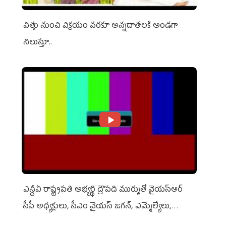
విత్తు నుంచి విక్రయం వరకూ అన్నదాతలకి అండగా
నిలుస్తూ..
ఎన్డీఏ రాష్ట్ర‌ప‌తి అభ్య‌ర్థి ద్రౌప‌ది ముర్ముతో వైయ‌స్ఆర్
సీపీ అధ్య‌క్షులు, సీఎం వైయ‌స్ జ‌గ‌న్, ఎమ్మెల్యేలు,
ఎంపీల స‌మావేశం