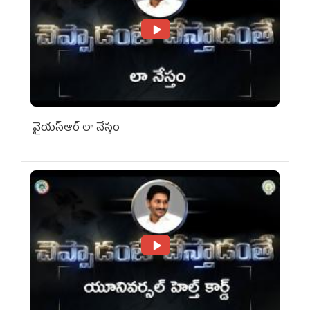
వైయ‌స్ఆర్ లా నేస్తం