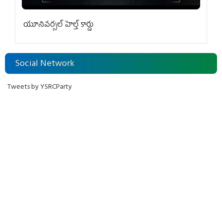
యూనివ‌ర్స‌ల్ హెల్త్ కార్డు
Social Network
Tweets by YSRCParty