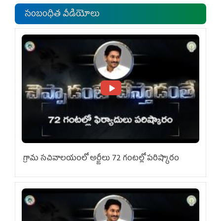
సంబంధిత వీడియోలు
గ్రామ స‌చివాల‌యంలో అర్జీలు 72 గంట‌ల్లో ప‌రిష్కారం