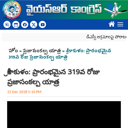
Skip to main content
????
డీఎస్సీ అక్రమాలపై పోరాటం క
You are here
హోం
»
ప్రజాసంకల్ప యాత్ర
» శ్రీకాకుళం: ప్రారంభమైన
319వ రోజు ప్రజాసంకల్ప యాత్ర
శ్రీకాకుళం: ప్రారంభమైన 319వ రోజు
ప్రజాసంకల్ప యాత్ర
15 Dec 2018 5:10 PM